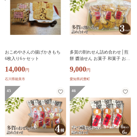
おこめやさんの揚げかきもち
多賀の割れせん詰め合わせ│煎
6枚入り6ヶセット
餅 醬油せん お菓子 和菓子 おせ
んべい おかき
14,000
9,000
円
円
石川県能美市
愛知県武豊町
45
46