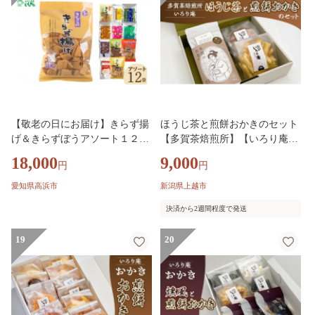
【敬老の日にお届け】きらず揚
ほうじ茶と煎餅おかきのセット
げ＆きらずぼうアソート１２袋
【多賀茶焙煎所】【いろり庵】
_01-139-1-k
多賀一番棒茶 米菓 菓子 おやつ
18,000
9,000
円
円
愛知県高浜市
新潟県上越市
決済から2週間程度で発送
19
20