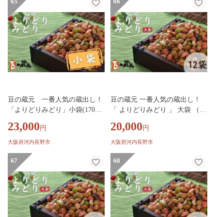
料無料
65
66
豆の蔵元 一番人気の蔵出し！
豆の蔵元 一番人気の蔵出し！
「よりどりみどり」小袋(170g)×
「 よりどりみどり 」 大袋 （31
20パック おかき 豆 豆菓子 せ
0g）×12パック おかき 豆 豆菓
23,000
20,000
円
円
んべい 進物 お菓子 大容量 お豆
子 せんべい 進物 お菓子 お豆
人気 おいしい おつまみ あられ
人気 おいしい おつまみ あられ
大阪府河内長野市
大阪府河内長野市
節分 豆まき 福豆 立春 送料無料
節分 豆まき 福豆 立春
67
68