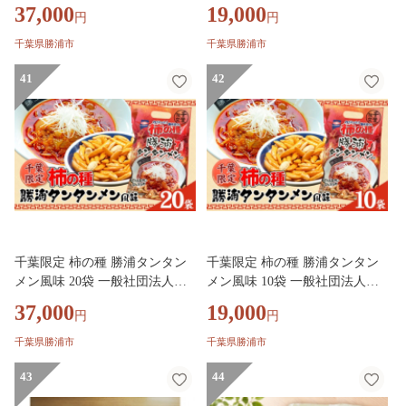
会《30日以内に出荷予定(土日
会《30日以内に出荷予定(土日
37,000
19,000
円
円
祝除く)》千葉県 勝浦市 お菓子
祝除く)》千葉県 勝浦市 お菓子
おつまみ 担々麺【配送不可地域
おつまみ 担々麺【配送不可地域
千葉県勝浦市
千葉県勝浦市
あり】(離島)
あり】(離島)
41
42
千葉限定 柿の種 勝浦タンタン
千葉限定 柿の種 勝浦タンタン
メン風味 20袋 一般社団法人勝
メン風味 10袋 一般社団法人勝
浦市観光協会《30日以内に出荷
浦市観光協会《30日以内に出荷
37,000
19,000
円
円
予定(土日祝除く)》千葉県 勝浦
予定(土日祝除く)》千葉県 勝浦
市 お菓子 おつまみ 担々麺【配
市 お菓子 おつまみ 担々麺【配
千葉県勝浦市
千葉県勝浦市
送不可地域あり】(離島)
送不可地域あり】(離島)
43
44