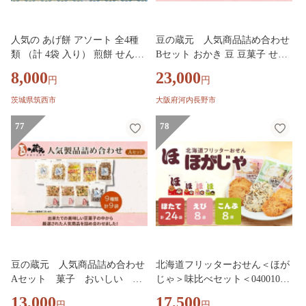
人気の あげ餅 アソート 全4種
豆の蔵元 人気商品詰め合わせ
類 （計 4袋 入り） 煎餅 せんべ
Bセット おかき 豆 豆菓子 せん
い あげもち おかき 揚げ餅 おや
べい 進物 お菓子 大容量 お豆
8,000
23,000
円
円
つ あげもち 食べ比べ モチ もち
人気 おいしい おつまみ あられ
茨城県 筑西市
送料無料
茨城県筑西市
大阪府河内長野市
77
78
豆の蔵元 人気商品詰め合わせ
北海道フリッターおせん＜ほが
Aセット 菓子 おいしい お
じゃ＞味比べセット＜0400101
つまみ あられ おかき 日持
＞_北海道 お菓子 せんべい フ
13,000
17,500
円
円