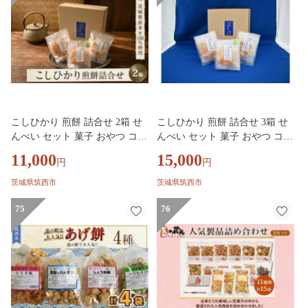
ツ
こしひかり 煎餅 詰合せ 2箱 せ
こしひかり 煎餅 詰合せ 3箱 せ
んべい セット 菓子 おやつ コシ
んべい セット 菓子 おやつ コシ
ヒカリ
ヒカリ
11,000
15,000
円
円
茨城県筑西市
茨城県筑西市
75
76