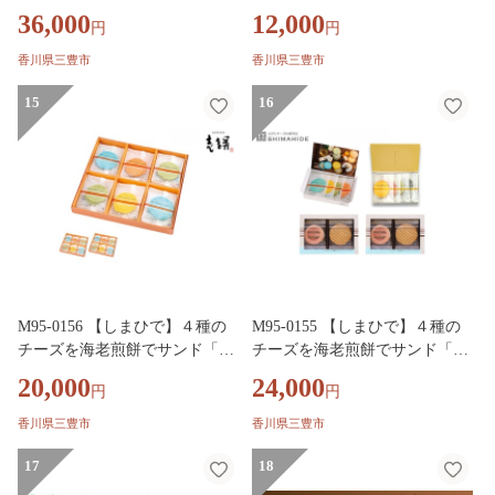
「ルッソ」 ６４枚（４種類）
アトロえびチーズ １６枚入」
36,000
12,000
円
円
和スイーツ
香川県三豊市
香川県三豊市
15
16
M95-0156 【しまひで】４種の
M95-0155 【しまひで】４種の
チーズを海老煎餅でサンド「ク
チーズを海老煎餅でサンド「ク
アトロえびチーズ ３６枚入」
アトロえびチーズ ４０枚入」
20,000
24,000
円
円
和スイーツ
和スイーツ
香川県三豊市
香川県三豊市
17
18