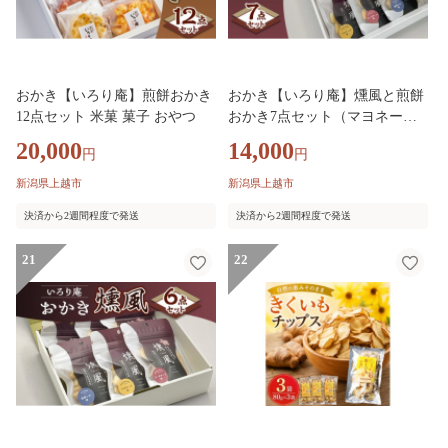
おかき【いろり庵】煎餅おかき
おかき【いろり庵】燻風と煎餅
12点セット 米菓 菓子 おやつ
おかき7点セット（マヨネーズ
味 ゴーダチーズ味 濃厚いか
20,000
14,000
円
円
味） 米菓 菓子 おやつ おつま
み おつまみ米菓 燻製
新潟県上越市
新潟県上越市
決済から2週間程度で発送
決済から2週間程度で発送
21
22