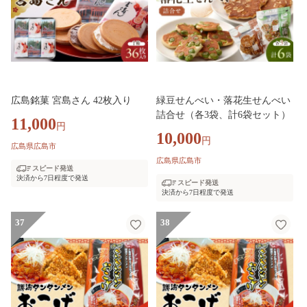
広島銘菓 宮島さん 42枚入り
緑豆せんべい・落花生せんべい
詰合せ（各3袋、計6袋セット）
11,000
円
10,000
円
広島県広島市
広島県広島市
スピード発送
決済から7日程度で発送
スピード発送
決済から7日程度で発送
37
38