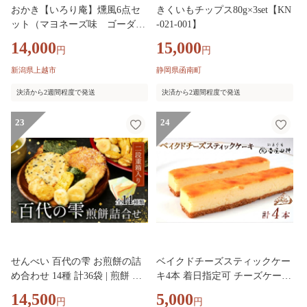
おかき【いろり庵】燻風6点セ
きくいもチップス80g×3set【KN
ット（マヨネーズ味 ゴーダチ
-021-001】
ーズ味 濃厚いか味）米菓 菓子
14,000
15,000
円
円
おやつ おつまみ おつまみ米菓
燻製
新潟県上越市
静岡県函南町
決済から2週間程度で発送
決済から2週間程度で発送
23
24
せんべい 百代の雫 お煎餅の詰
ベイクドチーズスティックケー
め合わせ 14種 計36袋 | 煎餅 せ
キ4本 着日指定可 チーズケーキ
んべい おせんべい お菓子 和菓
菓子 洋菓子 スイーツ チーズ お
14,500
5,000
円
円
子 小分け 食べ比べ 胡麻 しょう
やつ おかし 冷凍 贈答 のし プ