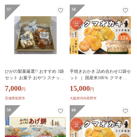
せんべい 煎餅 大阪 河内長野 職
人手焼き あられ スナック おつ
57
58
まみ 食べ比べセット プレゼン
ト お土産 手土産
ひがの製菓厳選!! おすすめ 3袋
手焼きおかき 詰め合わせ12袋セ
セット お菓子 おやつ スナック
ット ｜ 国産米100％ クマオカ
おかき せんべい 煎餅 割れせん
キ くまおかき こぐま商店 大阪
7,000
15,000
円
円
久助
府 河内長野市 職人手焼き 米菓
おかき せんべい あられ スナッ
茨城県筑西市
大阪府河内長野市
ク おつまみ 詰め合わせ お菓子
59
ギフト おかき オカキ 食べ比べ
60
セット プレゼント ギフト お土
産 手土産 包装 国内製造 安心安
全 厳選素材 手作り こだわりの
味 職人 手焼き伝統製法 直火焼