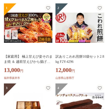
1
2
【家庭用】 極上甘えび姿そのま
訳ありこわれ煎餅10袋セット2.8
ま焼 ＆ 越前甘えびから揚げせ
kg F2Y-4296
んべいセット [A-7806]
13,000
12,000
円
円
福井県坂井市
山形県山形県庁
3
4