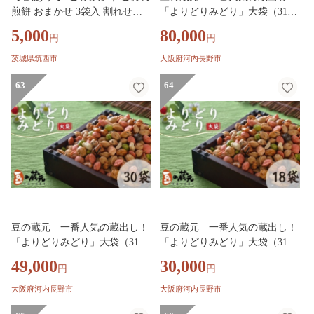
煎餅 おまかせ 3袋入 割れせん
「よりどりみどり」大袋（310
べい せんべい セット 菓子 お菓
g）×50パック おかき 豆 豆菓
5,000
80,000
円
円
子 米菓子 おやつ コシヒカリ
子 せんべい 進物 お菓子 大容量
お豆 人気 おいしい おつまみ あ
茨城県筑西市
大阪府河内長野市
られ 節分 豆まき 福豆 立春 送
63
料無料
64
豆の蔵元 一番人気の蔵出し！
豆の蔵元 一番人気の蔵出し！
「よりどりみどり」大袋（310
「よりどりみどり」大袋（310
g）×30パック おかき 豆 豆菓
g）×18パック おかき 豆 豆菓
49,000
30,000
円
円
子 せんべい 進物 お菓子 大容量
子 せんべい 進物 お菓子 大容量
お豆 人気 おいしい おつまみ あ
お豆 人気 おいしい おつまみ あ
大阪府河内長野市
大阪府河内長野市
られ 節分 豆まき 福豆 立春 送
られ 節分 豆まき 福豆 立春