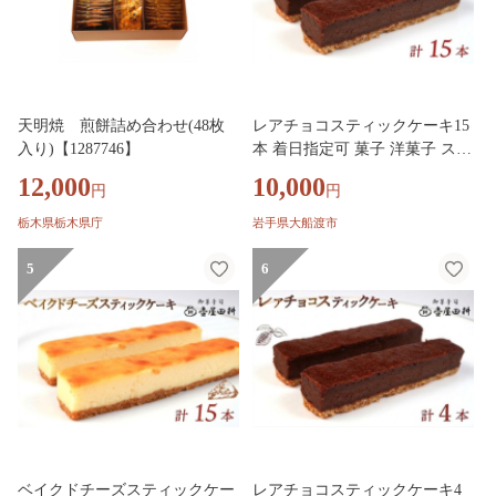
天明焼 煎餅詰め合わせ(48枚
レアチョコスティックケーキ15
入り)【1287746】
本 着日指定可 菓子 洋菓子 スイ
ーツ チョコ おやつ おかし 冷凍
12,000
10,000
円
円
贈答 のし プレゼント ギフト 和
菓子 和菓子屋 壷屋田耕 三陸 岩
栃木県栃木県庁
岩手県大船渡市
手県 大船渡市
5
6
ベイクドチーズスティックケー
レアチョコスティックケーキ4