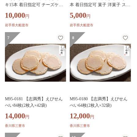
キ15本 着日指定可 チーズケー
本 着日指定可 菓子 洋菓子 スイ
キ 菓子 洋菓子 スイーツ チーズ
ーツ チョコ おやつ おかし 冷凍
10,000
5,000
円
円
おやつ おかし 冷凍 贈答 のし
贈答 のし プレゼント ギフト 和
プレゼント ギフト 和菓子 和菓
菓子 和菓子屋 壷屋田耕 三陸 岩
岩手県大船渡市
岩手県大船渡市
子屋 壷屋田耕 三陸 岩手県 大船
手県 大船渡市
渡市
7
8
M95-0181 【志満秀】えびせん
M95-0180 【志満秀】えびせん
べい84枚(2枚入×42袋)
べい64枚(2枚入×32袋)
14,000
12,000
円
円
香川県三豊市
香川県三豊市