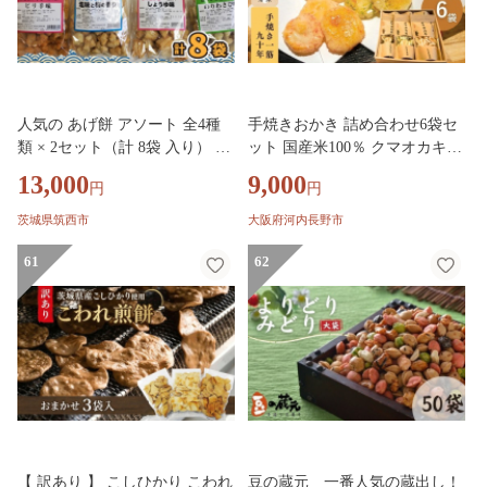
き 90年の歴史 香ばしい
人気の あげ餅 アソート 全4種
手焼きおかき 詰め合わせ6袋セ
類 × 2セット（計 8袋 入り） 煎
ット 国産米100％ クマオカキ
餅 せんべい あげもち おかき 揚
くまおかき こぐま商店 大阪府
13,000
9,000
円
円
げ餅 おやつ あげもち 食べ比べ
河内長野市 職人手焼き 米菓 お
モチ もち
かき せんべい あられ スナック
茨城県筑西市
大阪府河内長野市
おつまみ 詰め合わせ お菓子ギ
61
フト オカキ 食べ比べセット プ
62
レゼント ギフト お土産 手土産
包装 国内製造 安心安全 厳選素
材 手作り こだわりの味 職人 手
焼き伝統製法 直火焼き 90年の
歴史 香ばしい
【 訳あり 】 こしひかり こわれ
豆の蔵元 一番人気の蔵出し！