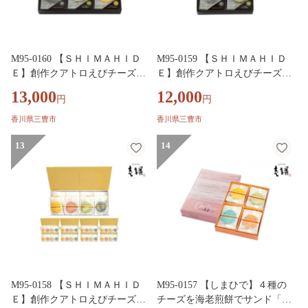
M95-0160 【ＳＨＩＭＡＨＩＤ
M95-0159 【ＳＨＩＭＡＨＩＤ
Ｅ】創作クアトロえびチーズ
Ｅ】創作クアトロえびチーズ
「ルッソ」 ２４枚入り（４種
「ルッソ」 １６枚入り （４種
13,000
12,000
円
円
類）
類）
香川県三豊市
香川県三豊市
13
14
M95-0158 【ＳＨＩＭＡＨＩＤ
M95-0157 【しまひで】４種の
Ｅ】創作クアトロえびチーズ
チーズを海老煎餅でサンド「ク