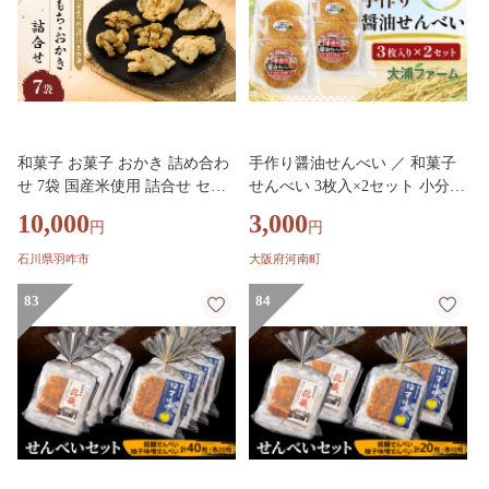
二万円 2000円
和菓子 お菓子 おかき 詰め合わ
手作り醤油せんべい ／ 和菓子
せ 7袋 国産米使用 詰合せ セッ
せんべい 3枚入×2セット 小分け
ト もち米 あられ おもち かきも
河南町産米使用 大阪エコ農産物
10,000
3,000
円
円
ち 国産 お菓子 米菓 和菓子 大
認証 化学肥料不使用 大浦ファ
豆 煎餅 せんべい 米菓子 おつま
ーム No.408
石川県羽咋市
大阪府河南町
み 伝統菓子 和スイーツ 手土産
贈答品 贈り物 ギフト プレゼン
83
84
ト おやつ 北陸 石川県 能登 石
川 羽咋 朱鷺 トキ 放鳥 宮本製
菓 1万円 10000円 一万円