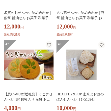
多賀のおせんべい詰め合わせ│
六つ蔵せんべい詰め合わせ│煎
煎餅 醬油せん お菓子 和菓子 お
餅 醬油せん お菓子 和菓子 おせ
せんべい おかき
んべい おかき
12,000
12,000
円
円
愛知県武豊町
愛知県武豊町
47
48
【思いやり型返礼品】うこぎせ
HEALTHY&POP 玄米とお豆の
んべい 1箱18枚入り 煎餅 お菓
ぽんせんべい【1751094】
子 和菓子 ギフト 贈答 プレゼン
4,000
10,000
円
円
ト 山形県 米沢市