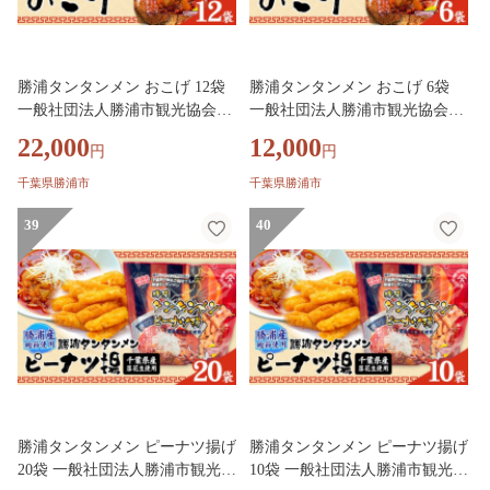
勝浦タンタンメン おこげ 12袋
勝浦タンタンメン おこげ 6袋
一般社団法人勝浦市観光協会
一般社団法人勝浦市観光協会
《30日以内に出荷予定(土日祝
《30日以内に出荷予定(土日祝
22,000
12,000
円
円
除く)》千葉県 勝浦市 お菓子 お
除く)》千葉県 勝浦市 お菓子 お
つまみ 担々麺【配送不可地域あ
つまみ 担々麺【配送不可地域あ
千葉県勝浦市
千葉県勝浦市
り】(離島)
り】(離島)
39
40
勝浦タンタンメン ピーナツ揚げ
勝浦タンタンメン ピーナツ揚げ
20袋 一般社団法人勝浦市観光協
10袋 一般社団法人勝浦市観光協