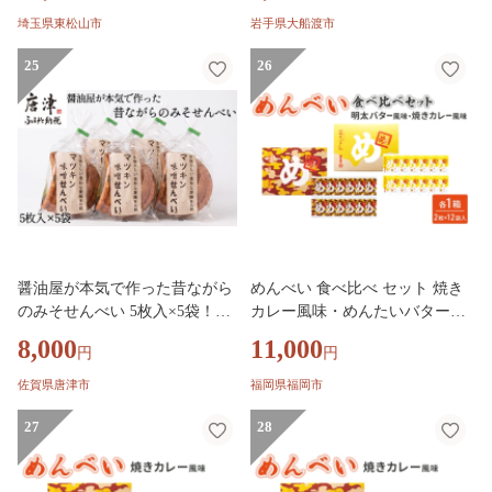
ゆ 醤油 サラダ えび エビ 海老
レゼント ギフト 和菓子 和菓子
埼玉県東松山市
岩手県大船渡市
スナック 詰め合わせ 和菓子 手
屋 壷屋田耕 三陸 岩手県 大船渡
土産 お取り寄せ ギフト プレゼ
25
市
26
ント 贈り物 おもたせ 甘味 人気
おすすめ オススメ おやつタイ
ム 百代煎菓工房 埼玉県 東松山
市
醤油屋が本気で作った昔ながら
めんべい 食べ比べ セット 焼き
のみそせんべい 5枚入×5袋！素
カレー風味・めんたいバター風
朴な味！煎餅 おやつ お菓子
味 せんべい お菓子 つまみ おつ
8,000
11,000
円
円
まみ
佐賀県唐津市
福岡県福岡市
27
28