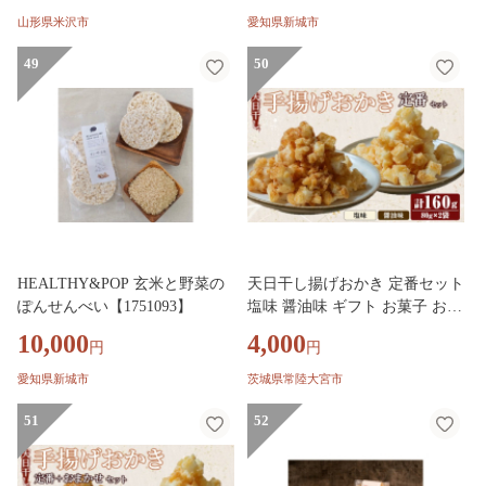
山形県米沢市
愛知県新城市
49
50
HEALTHY&POP 玄米と野菜の
天日干し揚げおかき 定番セット
ぽんせんべい【1751093】
塩味 醤油味 ギフト お菓子 おか
き おやつ 手造り 国産原料【三
10,000
4,000
円
円
代目 伊勢屋】【ho1738】
愛知県新城市
茨城県常陸大宮市
51
52