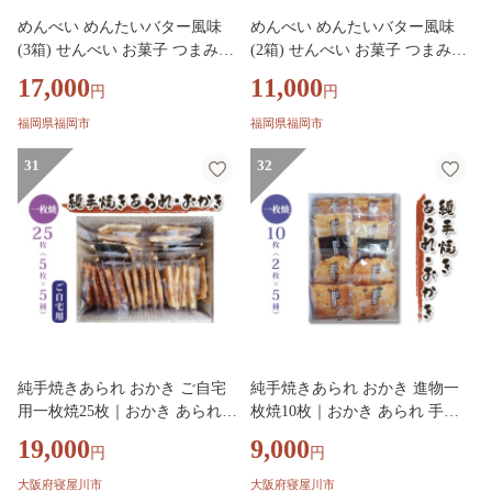
めんべい めんたいバター風味
めんべい めんたいバター風味
(3箱) せんべい お菓子 つまみ
(2箱) せんべい お菓子 つまみ
おつまみ
おつまみ
17,000
11,000
円
円
福岡県福岡市
福岡県福岡市
31
32
純手焼きあられ おかき ご自宅
純手焼きあられ おかき 進物一
用一枚焼25枚｜おかき あられ
枚焼10枚｜おかき あられ 手焼
手焼き おまかせ 袋物 ご自宅用
き おまかせ一枚焼き 袋物 お菓
19,000
9,000
円
円
お菓子 [1522]
子 [1521]
大阪府寝屋川市
大阪府寝屋川市