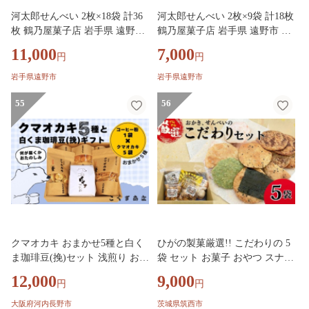
河太郎せんべい 2枚×18袋 計36
河太郎せんべい 2枚×9袋 計18枚
枚 鶴乃屋菓子店 岩手県 遠野市
鶴乃屋菓子店 岩手県 遠野市 道
道の駅遠野風の丘 銘菓【157670
の駅 遠野風の丘 銘菓【157669
11,000
7,000
円
円
0】
9】
岩手県遠野市
岩手県遠野市
55
56
クマオカキ おまかせ5種と白く
ひがの製菓厳選!! こだわりの 5
ま珈琲豆(挽)セット 浅煎り おか
袋 セット お菓子 おやつ スナッ
き コーヒー 珈琲豆 ギフト 詰め
ク おかき せんべい 煎餅 割れせ
12,000
9,000
円
円
合わせ 米菓【50g×5袋】コーヒ
ん 久助
ー豆 挽200g こぐま商店 お菓子
大阪府河内長野市
茨城県筑西市