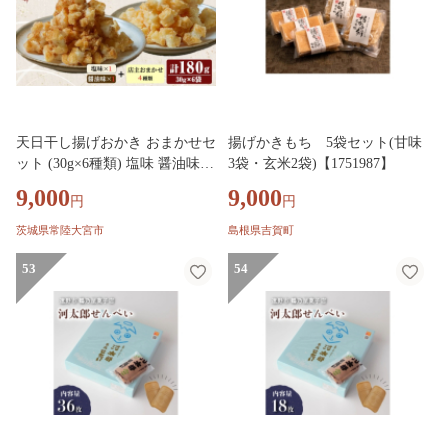
天日干し揚げおかき おまかせセ
揚げかきもち 5袋セット(甘味
ット (30g×6種類) 塩味 醤油味
3袋・玄米2袋)【1751987】
チーズ味 カレー味 ガーリック
9,000
9,000
円
円
味 ブラックペッパー味 のりし
お味 あごだし味 のどぐろ味 ギ
茨城県常陸大宮市
島根県吉賀町
フト お菓子 おかき おやつ 手造
り 国産原料【三代目 伊勢屋】
53
54
【ho1743】