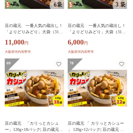
豆の蔵元 一番人気の蔵出し！
豆の蔵元 一番人気の蔵出し！
「よりどりみどり」大袋（310
「よりどりみどり」大袋（310
g）×6パック おかき 豆 豆菓子
g）×3パック おかき 豆 豆菓子
11,000
6,000
円
円
せんべい 進物 お菓子 大容量 お
せんべい 進物 お菓子 大容量 お
豆 人気 おいしい おつまみ あら
豆 人気 おいしい おつまみ あら
大阪府河内長野市
大阪府河内長野市
れ 節分 豆まき 福豆 立春 送料
れ 節分 豆まき 福豆 立春 送料
無料
69
無料
70
豆の蔵元 「カリっとカシュ
豆の蔵元 「 カリっとカシュー
ー」120g×18パック| 豆の蔵元
」 120g×12パック| 豆の蔵元 カ