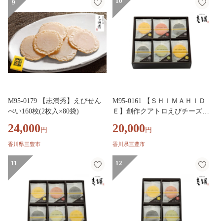
10
9
M95-0179 【志満秀】えびせん
M95-0161 【ＳＨＩＭＡＨＩＤ
べい160枚(2枚入×80袋)
Ｅ】創作クアトロえびチーズ
「ルッソ」 ４２枚入り（４種
24,000
20,000
円
円
類）
香川県三豊市
香川県三豊市
11
12