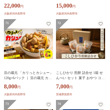
カレー 塩 黒胡椒 3種のカシュ
レー 塩 黒胡椒 3種のカシュー
22,000
15,000
円
円
ーナッツ バナナチップ アーモ
ナッツ バナナチップ アーモン
ンド クラッカー 豆菓子 スパイ
ド クラッカー 豆菓子 スパイシ
大阪府河内長野市
大阪府河内長野市
シー カシューナッツ おつまみ
ー カシューナッツ おつまみ ミ
ミックス ギフト お中元 お歳暮
71
ックス ギフト お中元 お歳暮 お
72
お土産 大阪 河内長野 光栄ピー
土産 大阪 河内長野 光栄ピーナ
ナッツ
ッツ
豆の蔵元 「カリっとカシュー」
こしひかり 煎餅 詰合せ 1箱 せ
120g×6パック ｜ 豆の蔵元 カレ
んべい セット 菓子 おやつ コシ
ー 塩 黒胡椒 3種のカシューナ
ヒカリ
8,000
7,000
円
円
ッツ バナナチップ アーモンド
クラッカー 豆菓子 スパイシー
大阪府河内長野市
茨城県筑西市
カシューナッツ おつまみ ミッ
クス ギフト お中元 お歳暮 お土
73
74
産 大阪 河内長野 光栄ピーナッ