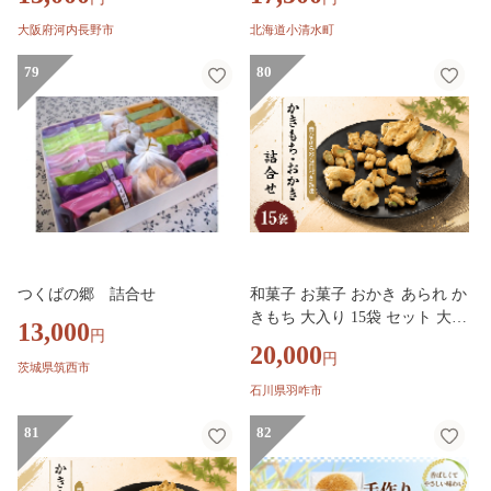
ち
リッターおせん 味比べ セット
人気 美味しい【1682321】
大阪府河内長野市
北海道小清水町
79
80
つくばの郷 詰合せ
和菓子 お菓子 おかき あられ か
きもち 大入り 15袋 セット 大
13,000
円
詰め合わせ 小分け 伝統製法 能
20,000
円
登 塩 もち米 使用 こだわり 素
茨城県筑西市
材 手作り 和菓子 箱入り お中元
石川県羽咋市
お歳暮 贈り物 ギフト 贈答用 個
81
包装 菓子 お菓子 米菓 おかし
82
おやつ 煎餅 せんべい 老舗 宮本
製菓 石川 羽咋 災害支援 2万円