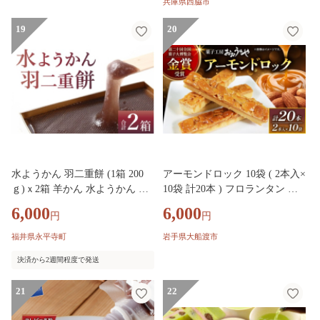
兵庫県西脇市
19
20
水ようかん 羽二重餅 (1箱 200
アーモンドロック 10袋 ( 2本入×
ｇ)ｘ2箱 羊かん 水ようかん 和
10袋 計20本 ) フロランタン ナ
菓子 スイーツ デザート お菓子
ッツ アーモンド キャラメル お
6,000
6,000
円
円
おやつ ギフト 人気 プレゼント
菓子 スイーツ 手土産 詰合せ 小
ご当地 [A-026040]
分け 個包装 常温 誕生日 ギフト
福井県永平寺町
岩手県大船渡市
お土産 贈答品 お中元 お歳暮 プ
決済から2週間程度で発送
レゼント ご褒美 退職 内祝い バ
レンタイン ホワイトデー 父の
21
22
日 母の日 敬老の日 岩手県 テレ
ビ TV 放送 ニュース 番組 大船