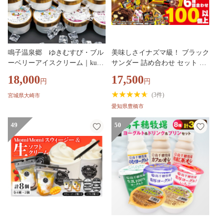
鳴子温泉郷 ゆきむすび・ブル
美味しさイナズマ級！ ブラック
ーベリーアイスクリーム｜ku00
サンダー 詰め合わせ セット 福
1
袋 有楽製菓 お菓子 チョコレー
18,000
17,500
円
円
ト チョコ 人気 お菓子 お菓子詰
め合わせ人気 お菓子詰め合わせ
(
3件
)
宮城県大崎市
人気訳あり チョコレート チョ
愛知県豊橋市
コレート 詰め合わせ
49
50