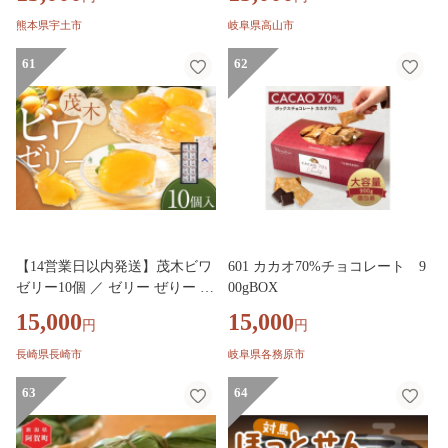
ラ/抹茶/いちご/ラムレーズン 各
3個）| デザート 牧場 アイス 人
熊本県宇土市
岐阜県高山市
気 おいしい 牛乳 ギフト プレゼ
61
ント バレンタイン ホワイトデ
62
ー 母の日 飛騨高山 牧成舎 DF0
18VC13
【14営業日以内発送】茂木ビワ
601 カカオ70%チョコレート 9
ゼリー10個 ／ ゼリー ぜりー フ
00gBOX
ルーツゼリー 果実ゼリー びわ
15,000
15,000
円
円
ビワ 枇杷 スイーツ デザート 長
崎県産 長崎県 長崎市
長崎県長崎市
岐阜県各務原市
63
64