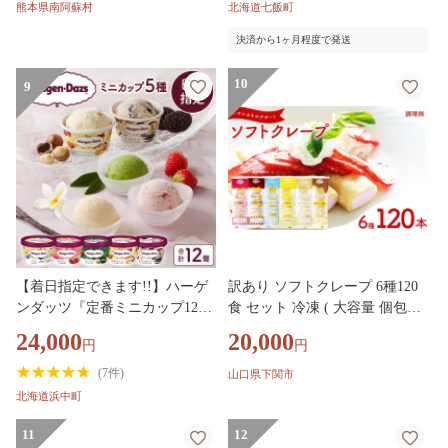
焼き干し芋 国産 熊本県産 南阿
】NAY033
熊本県南阿蘇村
北海道七飯町
蘇 紅はるか べにはるか しっと
決済から1ヶ月程度で発送
り 自然な甘み 着色料不使用 保
存料不使用 手作り
10
9
【着日指定できます!!】ハーゲ
訳あり ソフトクレープ 6種120
ンダッツ『定番ミニカップ12個
食 セット 冷凍 ( 大容量 個包装
セット』アイスクリーム アイス
洋菓子 スイーツ デザート おや
24,000
20,000
円
円
スイーツ デザート_H0016-111
つ ギフト プレゼント 家庭用 贈
答 お子様にも 大容量スイーツ
(
7件
)
山口県下関市
冷凍スイーツ 贈答スイーツ ご
北海道浜中町
褒美スイーツ お取り寄せスイー
ツ いちご チョコレート バニラ
11
12