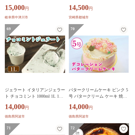
荷》_14E-16-005
15,000
14,500
円
円
岐阜県中津川市
宮崎県都城市
69
70
ジェラート イタリアンジェラー
バタークリームケーキ ピンク 5
ト チョコミント 1000ml 1L 1箱
号 バタークリーム ケーキ 焼菓
アイスクリーム アイス シャー
子 お菓子 おやつ デザート スイ
14,000
14,000
円
円
ベット デザート スイーツ お菓
ーツ 冷凍 贈答用 プレゼント ギ
子 洋菓子 おやつ 牛乳 ミルク
フト 誕生日 記念日 送料無料 徳
徳島県阿波市
徳島県阿波市
ギフト プレゼント お取り寄せ
島県 阿波市 Shifuku
グルメ 冷凍 徳島県 阿波市 イタ
71
72
リアンジェラートドルチェ