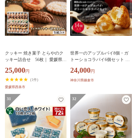
クッキー 焼き菓子 とらやのク
世界一のアップルパイ8個・ガ
ッキー詰合せ 56枚｜ 愛媛県西
トーショコラパイ6個セット ｜
条市 クッキー 詰め合わせ 人気
アップルパイ ガトーショコラ
25,000
24,000
円
円
アソート お菓子スイーツ 食べ
りんご 林檎 アップル パイ ガト
比べ 個包装 手作り 西条市 とら
ーショコラパイ スイーツ デザ
(
1件
)
神奈川県鎌倉市
や
ート 人気 有名 お菓子 洋菓子
愛媛県西条市
おすすめ プレゼント 贈答 神奈
川 鎌倉
31
32