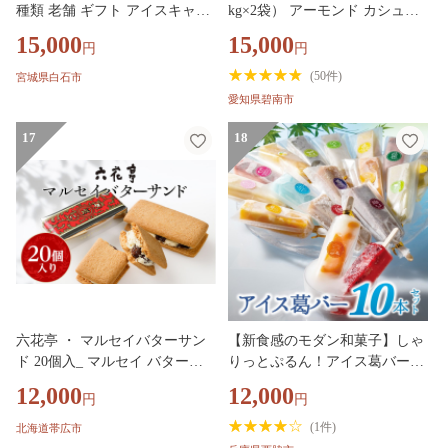
種類 老舗 ギフト アイスキャン
kg×2袋） アーモンド カシュー
ディー レトロ デザート お盆 く
ナッツ マカダミアナッツ くる
15,000
15,000
円
円
さかもちや 日下食品 手づくり
み 生ナッツ 直火焙煎 おつまみ
お中元対応 ふるさと納税 宮城
おやつ 大満足 チャック付き 美
(
50件
)
宮城県白石市
県 白石 白石市【0916001】
容 健康 人気 高リピート ナッツ
愛知県碧南市
H059-151
17
18
六花亭 ・ マルセイバターサン
【新食感のモダン和菓子】しゃ
ド 20個入_ マルセイ バターサ
りっとぷるん！アイス葛バー10
ンド 北海道 帯広市 スイーツ お
本セット
12,000
12,000
円
円
菓子 レーズンサンド ギフト プ
レゼント 贈り物 ふるさと 【14
(
1件
)
北海道帯広市
90608】