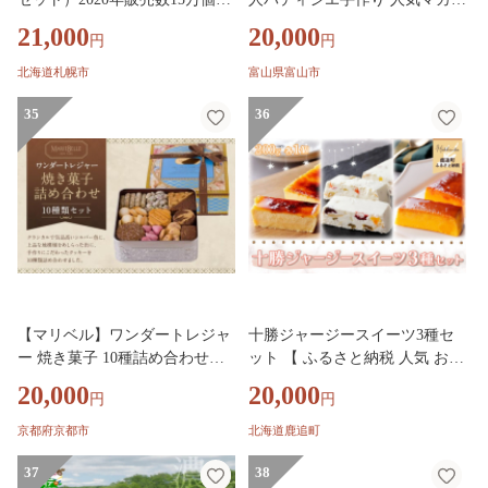
超！ アイスクリーム 人気 北海
ン８個 +季節限定新作マカロン
21,000
20,000
円
円
道 スイーツ スイーツ お取り寄
２個 | ムッシュー・ジー ムッシ
せ グルメ ギフト 贈答品 マンゴ
ュージー ムッシュ ジー まかろ
北海道札幌市
富山県富山市
ー バナナ メロン 苺 抹茶小豆
ん 菓子 おかし スイーツ デザー
キャラメル バニラ カシス チー
35
ト フランス菓子 まかろん 菓子
36
ズ ショコラ チョコ ミント 札幌
おかし お菓子 手作り 焼菓子 ス
イーツ デザート 高級 人気 おす
すめ 送料無料 セット
【マリベル】ワンダートレジャ
十勝ジャージースイーツ3種セ
ー 焼き菓子 10種詰め合わせ［
ット 【 ふるさと納税 人気 おす
京都 マリベル 有名店 手作り ク
すめ ランキング チーズケーキ
20,000
20,000
円
円
ッキー缶 こだわり 人気 おすす
ケーキ チーズ ジャージー牛乳
め クッキー チョコレート お菓
プディング パンプキンプディン
京都府京都市
北海道鹿追町
子 スイーツ ギフト プレゼント
グ 北海道 鹿追町 送料無料 】 S
お取り寄せ 通販 送料無料 ふる
37
KM010
38