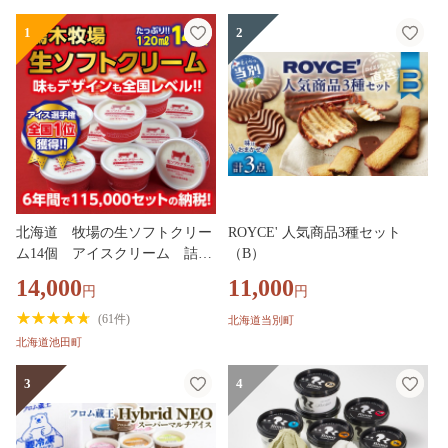
1
2
北海道 牧場の生ソフトクリー
ROYCE' 人気商品3種セット
ム14個 アイスクリーム 詰合
（B）
せ
14,000
11,000
円
円
(
61件
)
北海道当別町
北海道池田町
3
4