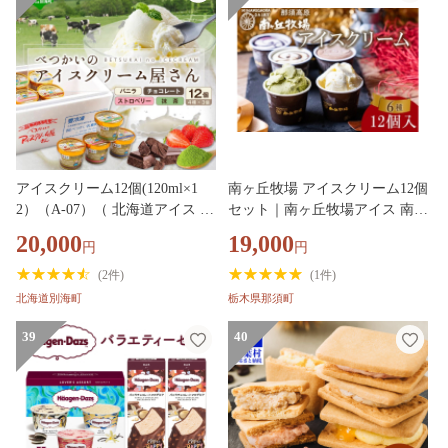
さと納税 ］
アイスクリーム12個(120ml×1
南ヶ丘牧場 アイスクリーム12個
2）（A-07）（ 北海道アイス 北
セット｜南ヶ丘牧場アイス 南ヶ
海道産アイス アイス アイスス
丘牧場詰め合わせ 南ヶ丘牧場乳
20,000
19,000
円
円
イーツ アイスクリーム 北海道
牛 南ヶ丘牧場スイーツ アイス
産アイスクリーム 道産アイス
クリーム詰め合わせ アイスクリ
(
2件
)
(
1件
)
道産アイスクリーム ギフト 詰
ーム乳牛 アイスクリームスイー
北海道別海町
栃木県那須町
合せ 詰め合わせ ふるさと納税
ツ 詰め合わせ乳牛 詰め合わせ
）
スイーツ 乳牛スイーツ あいす
39
40
アイス 牛乳 スウィーツ アイス
くりーむ 詰めあわせ つめあわ
せ ギュウニュウ 詰め合わせ ギ
フト セット スイーツ 乳製品
〔P-132〕