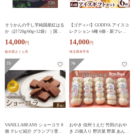
そうかんの干し芋純国産紅はる
【ゴディバ】GODIVA アイスコ
か（計720g/60g×12袋）｜国産
レクション 6種 6個 - 新フレー
ほしいも スティックタイプ 低
バー追加 贅沢 ご褒美 アイスク
14,000
14,000
円
円
脂質 こども おやつ おつまみ お
リーム 贈り物 夏 お菓子 スイー
菓子 壮関
ツ お取り寄せ チョコレートア
栃木県さくら市
埼玉県幸手市
イス チョコアイス ダークチョ
75
コ ミルクチョコ クリスピー バ
76
ニラ ヘーゼルナッツ ストロベ
リーチョコレート godiva 埼玉県
幸手市 【価格改定】
VANILLABEANS ショーコラ 8
おやき 信州うえだ 竹田のおや
個 テレビ紹介 グランプリ受賞
き 25個入り 野沢菜 野菜 あんこ