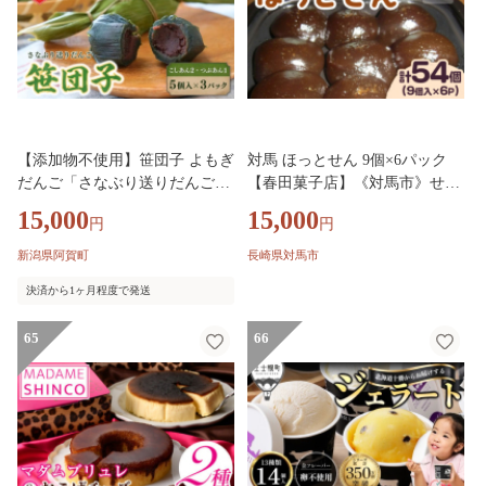
【添加物不使用】笹団子 よもぎ
対馬 ほっとせん 9個×6パック
だんご「さなぶり送りだんご」
【春田菓子店】《対馬市》せん
5個入 3パック (つぶあん1・こ
だんご さつまいも 餅 いも餅 郷
15,000
15,000
円
円
しあん2) ささだんご ササダン
土料理 島料理 お土産 芋 おやつ
ゴ 笹だんご 笹ダンゴ よもぎ 蓬
簡単 [WCA014]
新潟県阿賀町
長崎県対馬市
和 ハーブ さわやかな香り | 新
決済から1ヶ月程度で発送
潟県 阿賀町
65
66