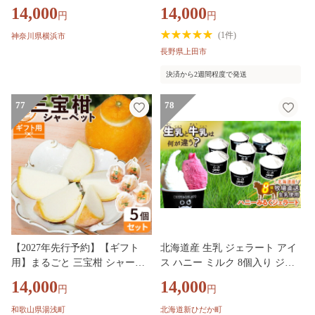
横浜発の本格生チョコクッキー
かぼちゃ しいたけ セット 詰め
14,000
14,000
円
円
サンド 厳選素材の濃厚チョコレ
合わせ 食事 おやつ 惣菜 軽食
ート｜神奈川県横浜市
食べ比べ 長野 信州
(
1件
)
神奈川県横浜市
長野県上田市
決済から2週間程度で発送
77
78
【2027年先行予約】【ギフト
北海道産 生乳 ジェラート アイ
用】まるごと 三宝柑 シャーベ
ス ハニー ミルク 8個入り ジェ
ット 5個 セット_ZP6009_GFTn
ラートセット
14,000
14,000
円
円
和歌山県湯浅町
北海道新ひだか町