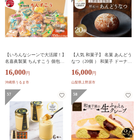
1】
【いろんなシーンで大活躍！】
【人気 和菓子】 名菓 あんどう
名嘉眞製菓 ちんすこう 個包装
なつ（20個 ） 和菓子 ドーナツ
150袋 【箱詰め】 バラ 大容量
ドーナッツ お菓子 スイーツ あ
16,000
16,000
円
円
セット 沖縄銘菓 沖縄 うるま市
んこ 山梨県産 名菓 あんドーナ
焼き菓子 お菓子 クッキー 昔な
ツ あんどうなつ ギフト 贈り物
沖縄県うるま市
山梨県上野原市
がらの 人気 お土産 大容量 サク
プレゼント 送料無料 山梨県 上
サク バラ
57
野原市
58