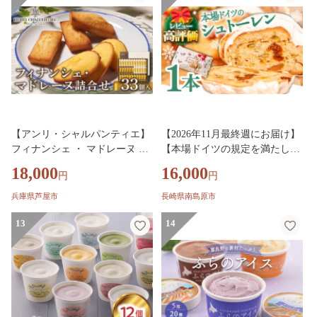
アイス味 バナナ キャラメル 黒
蜜きなこ風味 ) 山口県 下関市
【アンリ・シャルパンティエ】
【2026年11月最終週にお届け】
フィナンシェ ・ マドレーヌ 詰
【本場ドイツの規定を満たし
合せ 33個入り（西宮市・芦屋市
た】クラシカル シュトーレン 1
18,000
16,000
円
円
共通返礼品）
本 (約500g) / シュトレン クリス
マス 洋菓子 ケーキ ギフト プレ
兵庫県芦屋市
長崎県南島原市
ゼント / 南島原市 / 本田屋かす
13
14
てら本舗 [SAW002]