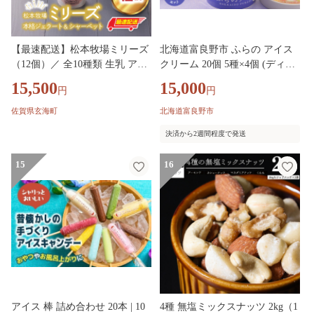
【最速配送】松本牧場ミリーズ
北海道富良野市 ふらの アイス
（12個）／ 全10種類 生乳 アイ
クリーム 20個 5種×4個 (ディー
ス カップサイズ 贅沢 ジェラー
ムファクトリー) アイス デザー
15,500
15,000
円
円
ト デザート スイーツ アイスク
ト 北海道 富良野市 道産 直送
リーム 菓子 １２個 セット ミル
ふらの 贈り物 ギフト
佐賀県玄海町
北海道富良野市
ク いちごミルク 抹茶 バニラ チ
決済から2週間程度で発送
ョコレート 黒ゴマきなこ ヨー
グルト 熟成焼き芋 みかんシャ
15
16
ーベット いちごシャーベット
佐賀県 玄海町
アイス 棒 詰め合わせ 20本 | 10
4種 無塩ミックスナッツ 2kg（1