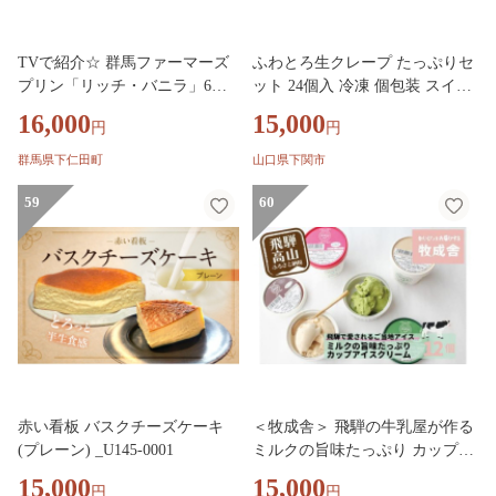
TVで紹介☆ 群馬ファーマーズ
ふわとろ生クレープ たっぷりセ
プリン「リッチ・バニラ」6個
ット 24個入 冷凍 個包装 スイー
入 セレンディップ 詰め合わせ
ツ すいーつ 人気 ランキング 大
16,000
15,000
円
円
手土産 おやつ デザート スイー
容量スイーツ デザート アイス
ツ こだわり F21K-527
冷凍おやつ 贈答 お子様 御祝 ギ
群馬県下仁田町
山口県下関市
フト プレゼント 女性 大容量 チ
59
ョコレート カスタード 抹茶 テ
60
ィラミス 白いちご クレームブ
リュレ クレープ スイーツ デザ
ート 下関 山口
赤い看板 バスクチーズケーキ
＜牧成舎＞ 飛騨の牛乳屋が作る
(プレーン) _U145-0001
ミルクの旨味たっぷり カップア
イスクリーム 12個入り（バニ
15,000
15,000
円
円