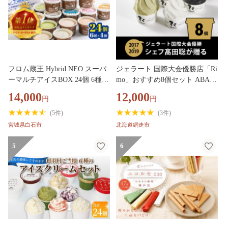
フロム蔵王 Hybrid NEO スーパ
ジェラート 国際大会優勝店「Ri
ーマルチアイスBOX 24個 6種
mo」おすすめ8個セット ABA00
各4個 | クッキーミルク キャラ
4
14,000
12,000
円
円
メル ミルク チョコ いちご 抹茶
アイス カップ スイーツ 白石市
(
5件
)
(
3件
)
山田乳業 オンライン 申請 ふる
宮城県白石市
北海道網走市
さと納税 宮城県 白石市【01148
02】
5
6