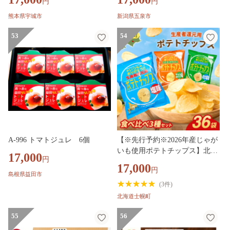
円
円
せ セット おすすめ 人気 大好評
スイーツ お取り寄せ あいす あ
熊本県宇城市
新潟県五泉市
いすくりーむ じぇらーと 新潟
53
県 五泉市 （有）アラモード・
54
キムラ
A-996 トマトジュレ 6個
【※先行予約※2026年産じゃが
いも使用ポテトチップス】北海
17,000
円
道 ポテトチップス 塩 のり塩 コ
17,000
円
ンソメ 食べ比べ 3種 12袋 計36
島根県益田市
袋 セット 菓子 ポテト スナック
(
3件
)
おやつ ポテチ のりしお うす塩
北海道士幌町
じゃがいも ジャガイモ お取り
寄せ まとめ買い 詰め合わせ 詰
55
56
合せ 送料無料 十勝 士幌町【N0