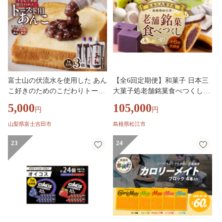
渡 大船渡市
富士山の伏流水を使用した あん
【全6回定期便】和菓子 日本三
こ好きのためのこだわりトース
大菓子処老舗銘菓食べつくしセ
ト用あんこ310ｇ×3個（キャッ
ット 島根県松江市/松江市ふる
5,000
105,000
円
円
プ付き）
さと納税 [ALGZ013]｜スイーツ
デザート 菓子処 菓子 詰め合わ
山梨県富士吉田市
島根県松江市
せ セット 島根 松江 おすすめ
23
人気 和菓子 お菓子 食べ比べ 詰
24
合せ 詰め合わせ つめあわせ 老
舗 ご当地 グルメ お取り寄せ 絶
品 美味しい おいしい ギフト プ
レゼント 贈り物 贈答 土産 手土
産 お茶請け 茶菓子 ティータイ
ム