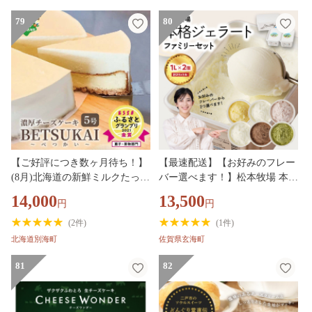
79
80
【ご好評につき数ヶ月待ち！】
【最速配送】【お好みのフレー
(8月)北海道の新鮮ミルクたっぷ
バー選べます！】松本牧場 本格
り～♪こだわり【濃厚チーズケ
ジェラートファミリーセット
14,000
13,500
円
円
ーキ】BETSUKAI～べつかい
（1リットル×2個 計2リット
【CM0000003】濃厚 ケーキ 北
ル）／ 選べる 全6種類 生乳 ア
(
2件
)
(
1件
)
海道 新鮮 ミルク たっぷり BET
イス 業務用 贅沢 ジェラート デ
北海道別海町
佐賀県玄海町
SUKAI 別海町 マスカルポーネ
ザート スイーツ アイスクリー
ふるさと納税 スイーツ ベイク
ム 菓子 ２個 セット ミルク い
81
82
ドチーズ 人気 ランキング おす
ちごミルク 抹茶 バニラ チョコ
すめ ）
みかんシャーベット 佐賀県 玄
海町