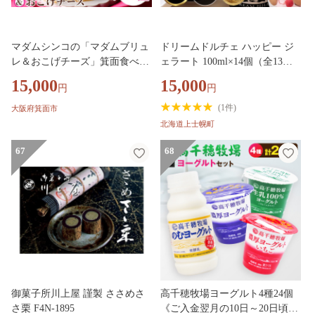
マダムシンコの「マダムブリュ
ドリームドルチェ ハッピー ジ
レ＆おこげチーズ」箕面食べ比
ェラート 100ml×14個（全13
べ(2種・各5号)【m36-01】【カ
種） 詰め合わせ 食べ比べ A2ミ
15,000
15,000
円
円
ウカウフードシステム】
ルク製 卵不使用 北海道 牧場直
送 スイーツ アイス アイスクリ
(
1件
)
大阪府箕面市
ーム ご当地アイス 人気 ギフト
北海道上士幌町
贈答用 冷凍 ドリームヒル ［01
5-D81］
67
68
御菓子所川上屋 謹製 ささめさ
高千穂牧場ヨーグルト4種24個
さ栗 F4N-1895
《ご入金翌月の10日～20日頃出