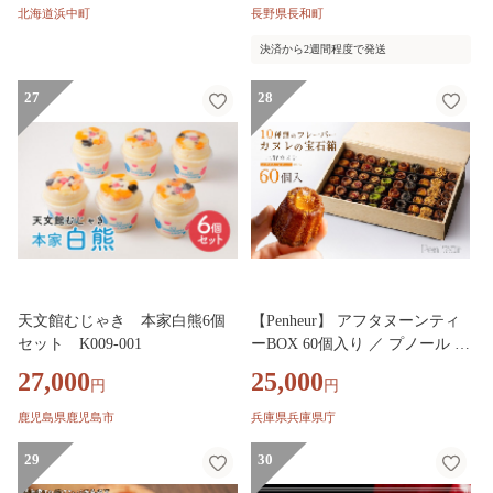
_H0016-127
わせ (バニラ、チョコレート、
北海道浜中町
長野県長和町
抹茶、ヨーグルト、いちご、あ
決済から2週間程度で発送
んず) スイーツ 濃厚ミルク 生乳
国産 ギフト 長野県 お中元 お歳
27
28
暮 クリスマス
天文館むじゃき 本家白熊6個
【Penheur】 アフタヌーンティ
セット K009-001
ーBOX 60個入り ／ プノール カ
ヌレ スイーツ デザート レシピ
27,000
25,000
円
円
カヌレ作り方 人気 取り寄せ 洋
菓子 焼き菓子 プレゼント ギフ
鹿児島県鹿児島市
兵庫県兵庫県庁
ト 美味しい おすすめ
29
30