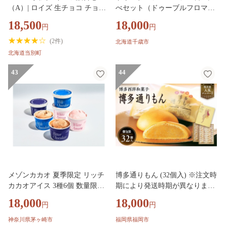
（A）| ロイズ 生チョコ チョコ
べセット（ドゥーブルフロマー
チョコレート ポテトチップチョ
ジュ・ショコラドゥーブル）
18,500
18,000
円
円
コレート スイーツ お菓子 おか
し ギフト 詰め合わせ お取り寄
(
2件
)
北海道千歳市
せ 北海道 土産
北海道当別町
43
44
メゾンカカオ 夏季限定 リッチ
博多通りもん (32個入) ※注文時
カカオアイス 3種6個 数量限定
期により発送時期が異なりま
冷凍配送 神奈川県茅ヶ崎市
す。
18,000
18,000
円
円
神奈川県茅ヶ崎市
福岡県福岡市