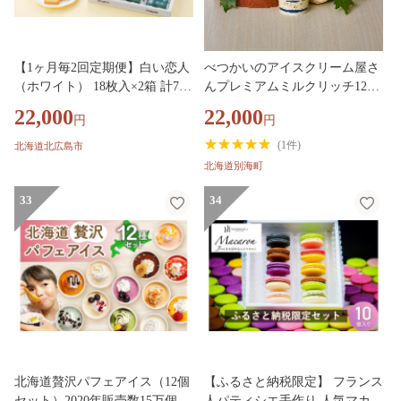
【1ヶ月毎2回定期便】白い恋人
べつかいのアイスクリーム屋さ
（ホワイト） 18枚入×2箱 計72
んプレミアムミルクリッチ12個
枚 お菓子 焼き菓子 洋菓子 クッ
（AP-01）（ 北海道アイス 北海
22,000
22,000
円
円
キー チョコ ホワイトチョコ ラ
道産アイス アイス アイススイ
ングドシャ 個包装 ギフト お土
ーツ アイスクリーム 北海道産
(
1件
)
北海道北広島市
産 銘菓 石屋製菓 北海道 北広島
アイスクリーム 道産アイス 道
北海道別海町
市
産アイスクリーム ギフト 詰合
せ 詰め合わせ ふるさと納税 ）
33
34
北海道贅沢パフェアイス（12個
【ふるさと納税限定】 フランス
セット）2020年販売数15万個
人パティシエ手作り 人気マカロ