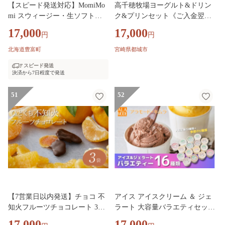
【スピード発送対応】MomiMo
高千穂牧場ヨーグルト&ドリン
mi スウィージー・生ソフトク
ク&プリンセット《ご入金翌月
リームセット tt013-008sp（ サ
の10日～20日頃出荷》_17-16-00
17,000
17,000
円
円
ロベツ牛乳 とよとみ牛乳 アイ
3
ス ソフトクリーム 濃厚 ミルク
北海道豊富町
宮崎県都城市
ストロベリー マンゴー 北海道
スピード発送
豊富町 ギフト 冷凍 ）
決済から7日程度で発送
51
52
【7営業日以内発送】チョコ 不
アイス アイスクリーム ＆ ジェ
知火フルーツチョコレート 3袋
ラート 大容量バラエティセット
入（1袋58g入）計174g
16個×146ml | 食べ比べ 詰め合わ
17,000
17,000