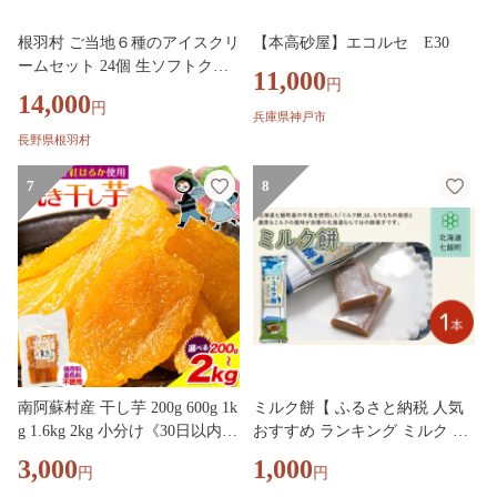
根羽村 ご当地６種のアイスクリ
【本高砂屋】エコルセ E30
ームセット 24個 生ソフトクリ
11,000
円
ームアイス バニラアイス 西尾
14,000
円
抹茶 抹茶 りんご 紅ほっぺ いち
兵庫県神戸市
ご 苺アイス ブルーベリー フレ
長野県根羽村
ーバー 詰め合わせ 根羽村 ネバ
ーランド 14000円
7
8
南阿蘇村産 干し芋 200g 600g 1k
ミルク餅【 ふるさと納税 人気
g 1.6kg 2kg 小分け《30日以内に
おすすめ ランキング ミルク も
出荷予定(土日祝除く)》熊本県
ち 餅菓子 お菓子 スイーツ 北海
3,000
1,000
円
円
南阿蘇村 さつまいも ほしいも
道銘菓 北海道 七飯町 送料無料