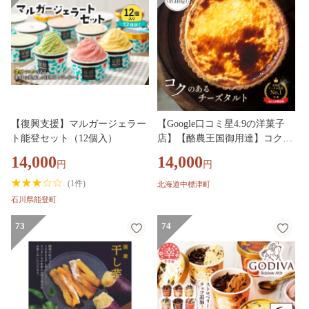
【復興支援】マルガージェラー
【Google口コミ星4.9の洋菓子
ト能登セット（12個入）
店】【酪農王国御用達】コクの
あるチーズタルト 約310g【5200
14,000
14,000
円
円
201】
(
1件
)
北海道中標津町
石川県能登町
73
74