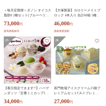
＜毎月定期便＞ダノン オイコス
【大塚製薬】カロリーメイトブ
脂肪0 2種セット(ブルーベリー1
ロック 4本入り 合計60箱 5種類
2個・ストロベリー12個)全3回_
×各12箱【徳島 那賀 カロリーメ
73,000
46,000
円
円
ヨーグルト オイコス ダノン 脂
イト チョコ バニラ メープル チ
肪ゼロ 定期便 ブルーベリー ス
ーズ フルーツ ビタミン ミネラ
群馬県館林市
徳島県那賀町
トロベリー 乳製品 デザート 健
ル たんぱく質 脂質 糖質 5大栄
康 美味しい 人気 送料無料 おす
25
養素 バランス栄養食 栄養補給
26
すめ【4066148】
仕事 勉強 スポーツ 防災 災害
地震 非常食 常備食 備蓄 受験
受験応援 新生活 大塚製薬】MS
-2
【着日指定できます!!】ハーゲ
長門牧場アイスクリーム15個プ
ンダッツ『定番ミニカップ5種
レミアムセットCA-3 プレミア
セット(合計18個)』アイスクリ
ムフレーバー「ミルク＆バタ
34,000
27,000
円
円
ーム アイス スイーツ デザート
ー」＋6種のフレーバー詰め合