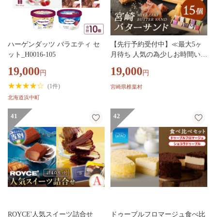
ハーゲンダッツ バラエティ セ
【先行予約受付中】≪最大5ヶ
ット_H0016-105
月待ち 人気の為少しお時間いた
だきます≫宮崎バターサンド 詰
19,000
19,000
円
円
合せ【15個入】手造りで製造
【数量限定】［宮崎 椎葉 バタ
(
1件
)
宮崎県椎葉村
ーサンド バター かし おかし 菓
北海道浜中町
子 お菓子 スイーツ デザート 洋
菓子 焼き菓子 詰め合わせ 美味
41
42
しい ランダム 個包装 冷凍 人気
贈物 ギフト プレゼント 母の
日］【YK-31】
ROYCE'人気スイーツ詰合せ
ドゥーブルフロマージュ食べ比