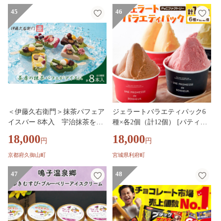
45
46
＜伊藤久右衛門＞抹茶パフェア
ジェラートバラエティパック6
イスバー 8本入 宇治抹茶を使
種×各2個（計12個） [パティシ
用した贅沢なアイスバー_ 抹茶
エ ムー モル モル patissier mou
18,000
18,000
円
円
パフェ アイスバー アイス 抹茶
mol molle スイーツ P＆Cファク
アイス 宇治抹茶 スイーツ 和ス
トリー アイス 苺 バニラ ショコ
京都府久御山町
宮城県利府町
イーツ デザート 京都 送料無料
ラ]
ギフト 【1626761】
47
48