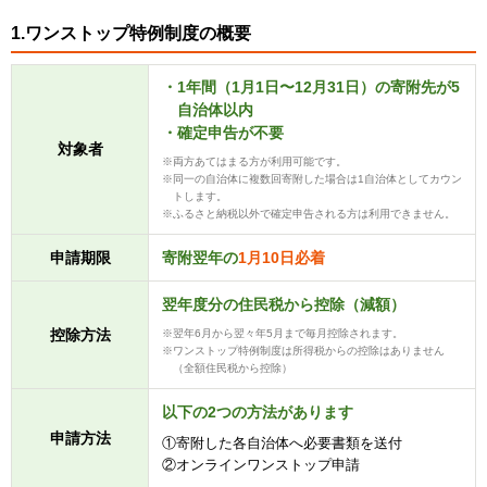
1.ワンストップ特例制度の概要
1年間（1月1日〜12月31日）の寄附先が5
自治体以内
確定申告が不要
対象者
両方あてはまる方が利用可能です。
同一の自治体に複数回寄附した場合は1自治体としてカウン
トします。
ふるさと納税以外で確定申告される方は利用できません。
申請期限
寄附翌年の
1月10日必着
翌年度分の住民税から控除（減額）
控除方法
翌年6月から翌々年5月まで毎月控除されます。
ワンストップ特例制度は所得税からの控除はありません
（全額住民税から控除）
以下の2つの方法があります
申請方法
①寄附した各自治体へ必要書類を送付
②オンラインワンストップ申請