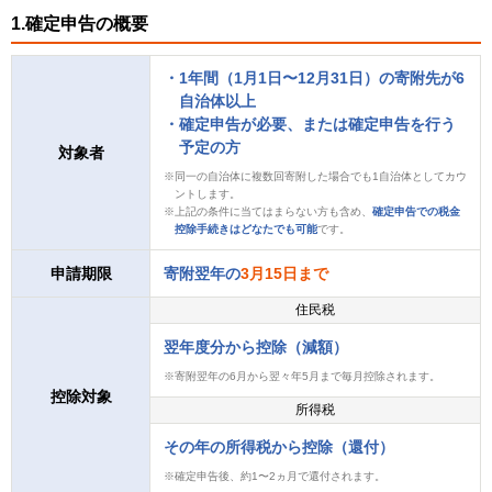
1.確定申告の概要
1年間（1月1日〜12月31日）の寄附先が6
自治体以上
確定申告が必要、または確定申告を行う
予定の方
対象者
同一の自治体に複数回寄附した場合でも1自治体としてカウ
ントします。
上記の条件に当てはまらない方も含め、
確定申告での税金
控除手続きはどなたでも可能
です。
申請期限
寄附翌年の
3月15日まで
住民税
翌年度分から控除（減額）
寄附翌年の6月から翌々年5月まで毎月控除されます。
控除対象
所得税
その年の所得税から控除（還付）
確定申告後、約1〜2ヵ月で還付されます。