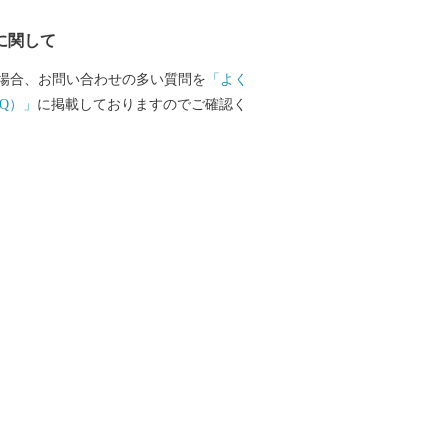
するワンストップ特例申請書類をご確認
に関して
なお、従来通りの「書類郵送による申請」
だけます。 ▼申請書送付先 福岡
場合、お問い合わせの多い質問を
「よく
納税ワンストップ受付センター 〒840-
Q）」
に掲載しておりますのでご確認く
県佐賀市西田代1-4-27-2 ※赤村ではワン
申請関連業務を外部委託しております。
「総合窓口 ふるまど」 新規アカウント登
ンし寄附情報を追加していただきます
認証サービス【IAM （アイアム）】を利
インでのワンストップ特例申請及び変更
状況の確認等が可能です。