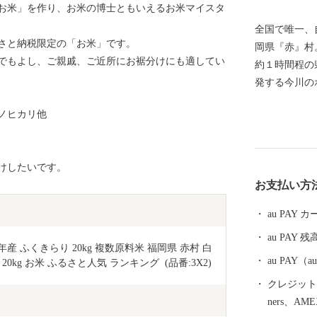
お米」を作り、お米の博士ともいえるお米マイスタ
全国で唯一、
さと納税限定の「お米」です。
岡県『赤』村
でもよし、ご親戚、ご近所にお裾分けにも適してい
約１時間程の
発する今川の
に囲まれた、
ノヒカリ他
です。 赤村
った『季節の
肉』。 数に
けしたいです。
の方に赤村の
お支払い方
ワンストップ
のワンストッ
au PAY
ために、公的
au PAY 残
ートフォンで
産 ふくきらり 20kg 複数原料米 福岡県 赤村 白
す。申請書の
au PAY
20kg お米 ふるさと人気 ランキング  (品番:3X2)
手続きを大幅
クレジットカ
バーカードを
ners、AM
すと幸いです