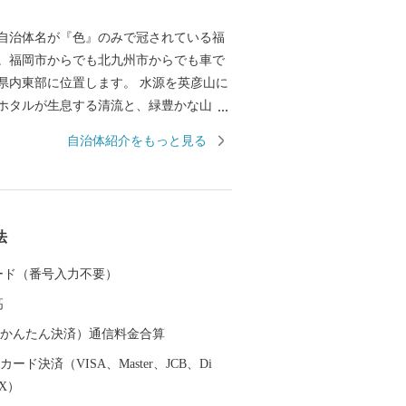
自治体名が『色』のみで冠されている福
。福岡市からでも北九州市からでも車で
県内東部に位置します。 水源を英彦山に
ホタルが生息する清流と、緑豊かな山々
福岡県に２つしか残らない『村』の１つ
自治体紹介をもっと見る
の清流で作られた『米』、良質な大地で育
野菜』、一度食べるとやめられない『豚
限りはございますが、全国の一人でも多く
返礼品をお届けさせていただきます。 ■
法
特例申請について■ 赤村では、寄附者様
プ特例申請のお手続きの負担を軽減する
 カード（番号入力不要）
個人認証アプリ「IAM」を利用したスマ
高
申請が完結する方法がご利用いただけま
作成や返送が不要のため手間のかかるお
（auかんたん決済）通信料金合算
に減らすことができますので、マイナン
ード決済（VISA、Master、JCB、Di
お持ちの方は是非ともご活用いただけま
EX）
。詳細につきましては、ご寄附いただい