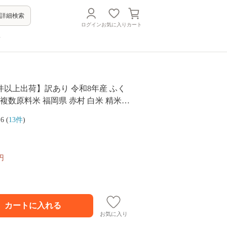
詳細検索
ログイン
お気に入り
カート
方
件以上出荷】訳あり 令和8年産 ふく
g 複数原料米 福岡県 赤村 白米 精米
はん ご飯 白飯 米 20kg お米 ふるさ
.6 (
13件
)
と人気 ランキング (品番:3X2)
円
お気に入り