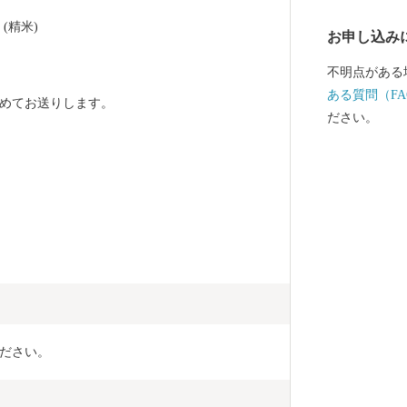
た後にお送り
精米)  
お申し込み
ください。 
も引き続きご利用いた
不明点がある
県赤村ふるさと
ある質問（FA
めてお送りします。
0045 佐賀
ださい。
ストップ特例
▼福岡県赤村
録の上ログイ
と、公的個人
用したオンラ
申請や、受付
ださい。