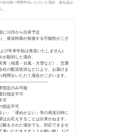
の自治体へ寄附申込いただいた場合、返礼品は
ん。
順に10月から出荷予定
り、発送時期が前後する可能性がござ
および年末年始は発送いたしません)
みが殺到した場合、
災害（地震・台風・大雪など）、交通
会社の配送状況などにより、お届けま
お時間をいただく場合がございます。
---------------------------------
帯指定のみ可能
曜日指定不可
不可
の指定不可
よい」「遅めがよい」等の発送日時に
望はお応えすることは出来かねます。
記載をされた場合でも、対応できませ
了承いただきますようお願い申し上げ