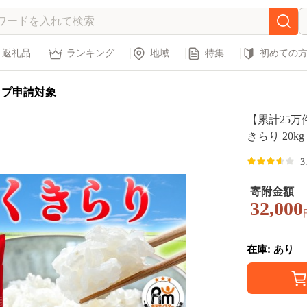
返礼品
ランキング
地域
特集
初めての
ップ申請対象
【累計25万
きらり 20k
国産 限定 ご
3
寄附金額
32,000
在庫: あり