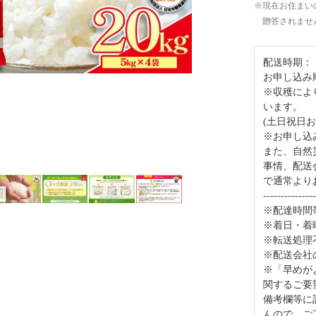
現在お住まい
贈答されませ
配送時期：
お申し込み
※収穫によ
います。
(土日祝日
※お申し込
また、自然
事情、配送
で通常より
---------------
※配達時間
※着日・着
※転送処理
※配送会社
※「早めが
関するご要
備考欄等に
んので、ご