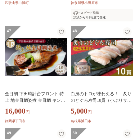
和歌山県白浜町
神奈川県小田原市
スピード発送
決済から7日程度で発送
47
48
金目鯛 下田時計台フロント 特
白身のトロが味わえる！ 炙り
上 地金目鯛姿煮 金目鯛 キンメ
のどぐろ寿司10貫（小ぶりサイ
ダイ 日戻り 姿煮 煮付 湯煎 下
ズ） のどぐろ アカムツ 寿司 す
16,000
5,000
円
円
田産 国産 下田港 だし タレ き
し お寿司 海鮮 贈答 冷凍 【020
んめ お土産 お祝い ギフトボッ
_1706】
静岡県下田市
島根県浜田市
クス プレゼント 下田時計台フ
ロント 静岡県 下田市
49
50