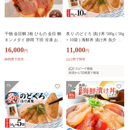
干物 金目鯛 2枚 ひもの 金目 鯛
炙り のどぐろ 漬け丼 500g ( 50g
キンメダイ 静岡 下田 冷凍 おか
× 10袋 ) 海鮮丼 漬け丼 魚介 高
ず 魚 魚介類 おつまみ 干物 贈
級魚 のどぐろ ノドグロ 赤ムツ
16,000
11,000
円
円
答 ギフト 厳選 干物専門店 山鶴
冷凍 お手軽 便利 個包装 小分け
魚問屋 静岡県 下田市 伊豆
人気 加工品 海鮮 お茶漬け 炊き
静岡県下田市
山口県下関市
込みご飯 一人暮らし 簡単 ギフ
スピード発送
ト プレゼント 父の日 お歳暮 お
決済から7日程度で発送
中元 日本マリンフーズ 山口県
下関市
75
76