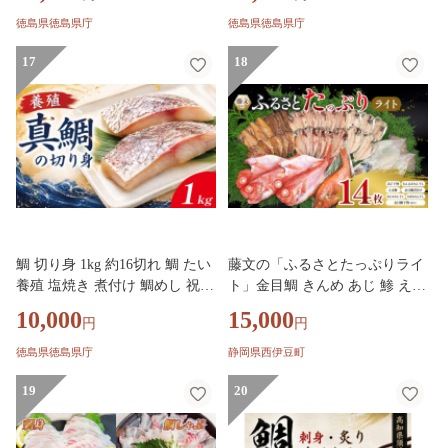
【年末年始 発送対応可能で
【年末年始 発送対応可能で
徳島県徳島県庁
徳島県徳島県庁
す！】
す！】
17
18
鯛 切り身 1kg 約16切れ 鯛 たい
藤文の「ふるさとたっぷりライ
養殖 塩焼き 煮付け 鯛めし 祝い
ト」金目鯛 きんめ あじ 鯵 えぼ
鯛 養殖鯛 冷凍 おせち 正月 し
鯛 いか 鯖 さば 秋刀魚 さんま
10,000
15,000
円
円
ゃぶしゃぶ 鯛しゃぶ 鍋 徳島
サンマ 干物 ひもの 煮付け 煮つ
【年末年始 発送対応可能で
け みりん干し 冷凍 西伊豆 伊豆
徳島県徳島県庁
静岡県西伊豆町
す！】
ギフト お歳暮 お中元
19
20