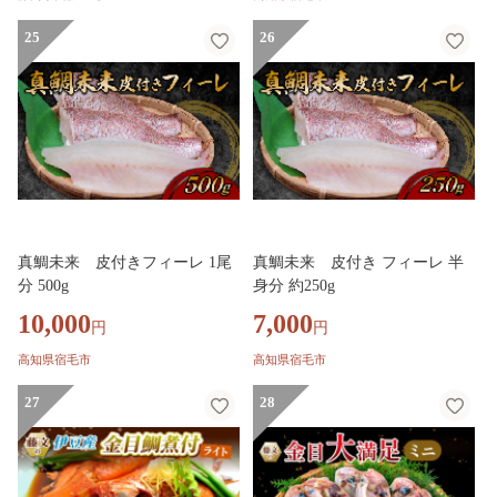
フト お歳暮 お中元
25
26
真鯛未来 皮付きフィーレ 1尾
真鯛未来 皮付き フィーレ 半
分 500g
身分 約250g
10,000
7,000
円
円
高知県宿毛市
高知県宿毛市
27
28