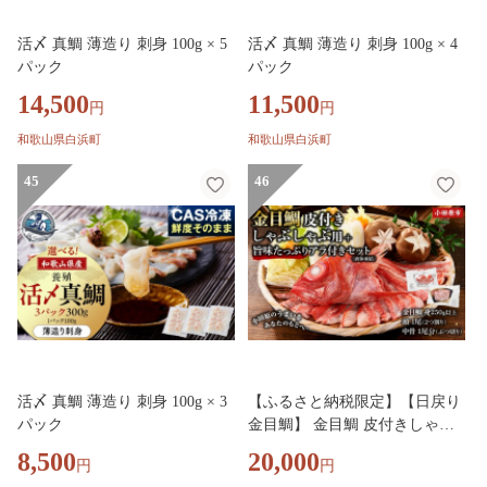
活〆 真鯛 薄造り 刺身 100g × 5
活〆 真鯛 薄造り 刺身 100g × 4
パック
パック
14,500
11,500
円
円
和歌山県白浜町
和歌山県白浜町
45
46
活〆 真鯛 薄造り 刺身 100g × 3
【ふるさと納税限定】【日戻り
パック
金目鯛】 金目鯛 皮付きしゃぶ
しゃぶ用＋旨味たっぷりアラ付
8,500
20,000
円
円
きセット