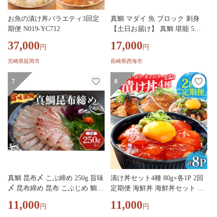
お魚の漬け丼バラエティ3回定
真鯛 マダイ 魚 ブロック 刺身
期便 N019-YC712
【土日お届け】 真鯛 堪能 5点
セット 鯛 タイ ＜大島水産種苗
37,000
17,000
円
円
＞ [CBW005] 長崎 西海 新鮮 真
鯛 たい タイ 魚 刺身 sakana ブ
宮崎県延岡市
長崎県西海市
ロック お取り寄せ魚 鯛 タイ ブ
ロック tai 刺身 たい 魚 刺身 sas
7
8
himi ブロック 贈答 ギフト 冷蔵
美味しい おいしい 海の幸 海産
物 魚介類 カルパッチョ 鯛の煮
つけ 料理 お刺身 タイ 真鯛 海
鮮
真鯛 昆布〆 こぶ締め 250g 旨味
漬け丼セット4種 80g×各1P 2回
〆 昆布締め 昆布 こぶじめ 鯛
定期便 海鮮丼 海鮮丼セット 真
マダイ タイ 冷凍 真空パック お
鯛 ブリ カンパチ マグロ 海鮮
11,000
11,000
円
円
手軽 冷凍 刺身 お刺身 お刺し身
漬け お茶漬け 鯛 ぶり 鰤 勘八