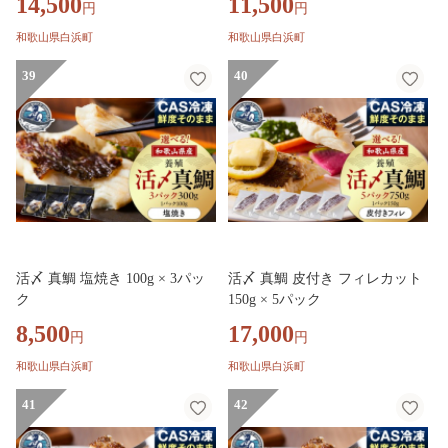
14,500
11,500
円
円
和歌山県白浜町
和歌山県白浜町
39
40
活〆 真鯛 塩焼き 100g × 3パッ
活〆 真鯛 皮付き フィレカット
ク
150g × 5パック
8,500
17,000
円
円
和歌山県白浜町
和歌山県白浜町
41
42