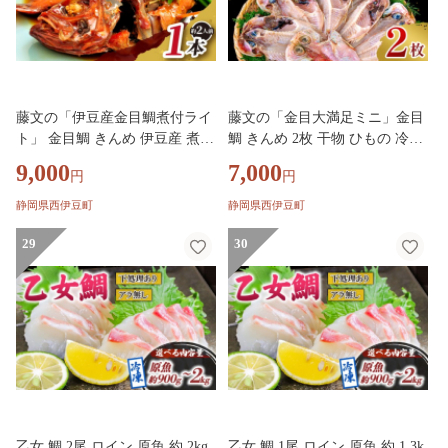
藤文の「伊豆産金目鯛煮付ライ
藤文の「金目大満足ミニ」金目
ト」 金目鯛 きんめ 伊豆産 煮付
鯛 きんめ 2枚 干物 ひもの 冷凍
け 煮つけ 500ｇ 冷凍 西伊豆 伊
西伊豆 伊豆 ギフト お歳暮 お中
9,000
7,000
円
円
豆 ギフト お歳暮 お中元
元
静岡県西伊豆町
静岡県西伊豆町
29
30
乙女 鯛 2尾 ロイン 原魚 約 2kg
乙女 鯛 1尾 ロイン 原魚 約 1.3k