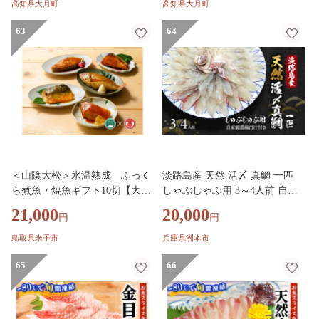
食い初め料理 初節句 100日お祝
い初め料理 初節句 100日お祝い
高知県大月町
高知県大月町
い膳 祝い善 節句 記念撮影 赤ち
膳 節句 記念撮影 赤ちゃん ベビ
ゃん ベビー 魚 高知県 柏島産
63
64
ー 魚 高知県 柏島産 大月町
大月町
＜山陰大松＞氷温熟成 ふっく
淡路島産 天然 活〆 真鯛 一匹
ら煮魚・焼魚ギフト10切【大山
しゃぶしゃぶ用 3～4人前 自家
ブランド会】AB10
製濃縮出汁付き しゃぶしゃぶ
21,000
20,000
円
円
魚介 魚介類 海鮮 兵庫県 洲本市
淡路島 [№5395-0297]
鳥取県米子市
兵庫県洲本市
65
66