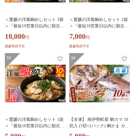
＜愛媛の洋風鯛めしセット 3袋
＜愛媛の洋風鯛めしセット 2袋
＞『最短10営業日以内に順次発
＞『最短10営業日以内に順次発
送予定』鯛 真鯛 まだい マダイ
送予定』鯛 真鯛 まだい マダイ
10,000
7,000
円
円
天然真鯛 郷土料理 丼 魚介 海の
天然真鯛 郷土料理 丼 魚介 海の
幸 海鮮 炊き込みご飯 洋風 バタ
幸 海鮮 炊き込みご飯 洋風 バタ
愛媛県西予市
愛媛県西予市
ー 出汁たれ 切り身 切身 国産 2
ー 出汁たれ 切り身 切身 国産 2
合炊き お取り寄せ グルメ YNコ
53
合炊き お取り寄せ グルメ YNコ
54
ーポレーション 愛媛県 西予市
ーポレーション 愛媛県 西予市
【冷凍】
【冷凍】
＜愛媛の洋風鯛めしセット 1袋
【冷凍】 南伊勢町産 鯛カマ 10
＞『最短10営業日以内に順次発
切入 (5切×2パック) 鯛かま カマ
送予定』鯛 真鯛 まだい マダイ
真空パック 小分け 晩御飯 おか