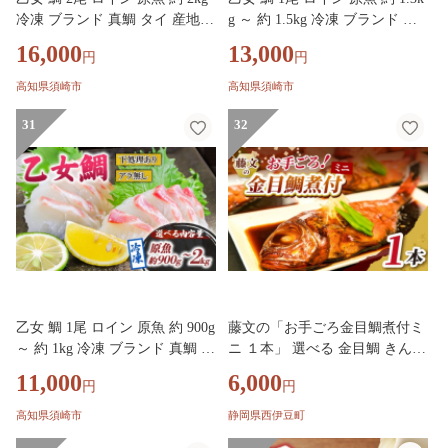
冷凍 ブランド 真鯛 タイ 産地直
g ～ 約 1.5kg 冷凍 ブランド 真
送 新鮮 切り身 刺身 刺し身 さ
鯛 タイ 産地直送 新鮮 切り身
16,000
13,000
円
円
しみ カルパッチョ 煮付け 鯛め
刺身 刺し身 さしみ カルパッチ
し 鯛茶漬け 鯛しゃぶ しゃぶし
ョ 煮付け 鯛めし 鯛茶漬け 鯛し
高知県須崎市
高知県須崎市
ゃぶ 高級魚 鮮魚 海鮮 かいせん
ゃぶ しゃぶしゃぶ 高級魚 鮮魚
魚 魚介 高知県 須崎市 ks049
31
海鮮 かいせん 魚 魚介 高知県
32
須崎市 ks048
乙女 鯛 1尾 ロイン 原魚 約 900g
藤文の「お手ごろ金目鯛煮付ミ
～ 約 1kg 冷凍 ブランド 真鯛 タ
ニ １本」 選べる 金目鯛 きんめ
イ 産地直送 新鮮 切り身 刺身
煮付け 煮つけ 250ｇ 冷凍 西伊
11,000
6,000
円
円
刺し身 さしみ カルパッチョ 煮
豆 伊豆 ギフト お歳暮 お中元
付け 鯛めし 鯛茶漬け 鯛しゃぶ
高知県須崎市
静岡県西伊豆町
しゃぶしゃぶ 高級魚 鮮魚 海鮮