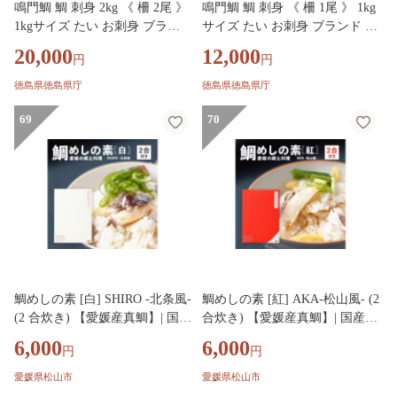
鳴門鯛 鯛 刺身 2kg 《 柵 2尾 》
鳴門鯛 鯛 刺身 《 柵 1尾 》 1kg
1kgサイズ たい お刺身 ブラン
サイズ たい お刺身 ブランド 真
ド 真鯛 天然 鯛 冷蔵 しゃぶし
鯛 天然 鯛 冷蔵 しゃぶしゃぶ
20,000
12,000
円
円
ゃぶ 正月 年末年始 鳴門 なると
正月 年末年始 鳴門 なると 徳島
徳島 魚市場
魚市場
徳島県徳島県庁
徳島県徳島県庁
69
70
鯛めしの素 [白] SHIRO -北条風-
鯛めしの素 [紅] AKA-松山風- (2
(2 合炊き) 【愛媛産真鯛】| 国産
合炊き) 【愛媛産真鯛】| 国産
瀬戸内海産 お取り寄せ 郷土料
瀬戸内海産 お取り寄せ 郷土料
6,000
6,000
円
円
理 ふるさとの味 高級 本格 炊き
理 ふるさとの味 高級 本格 炊き
込みごはん 炊飯 松山あげ MED
込みごはん 炊飯 松山あげ MED
愛媛県松山市
愛媛県松山市
ETAIME 贈答 ギフト ぎふと 内
ETAIME 贈答 ギフト ぎふと 内