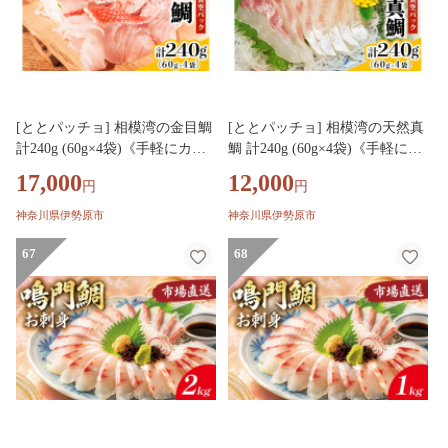
[ととパッチョ] 相模湾の金目鯛
[ととパッチョ] 相模湾の天然真
計240g (60g×4袋)《手軽にカル
鯛 計240g (60g×4袋)《手軽にカ
パッチョができるお魚スライス
ルパッチョができるお魚スライ
17,000
12,000
円
円
真空パック －80℃旬間凍結品》
ス真空パック －80℃旬間凍結
｜キンメダイ 魚 刺身 お刺身 冷
品》｜タイ たい 魚 刺身 お刺身
神奈川県伊勢原市
神奈川県伊勢原市
凍 真空パック 相模湾 カルパッ
冷凍 真空パック 相模湾 カルパ
チョ お魚 海鮮 魚介 伊勢原市 [0
67
ッチョ お魚 海鮮 魚介 伊勢原市
68
917]
[0916]