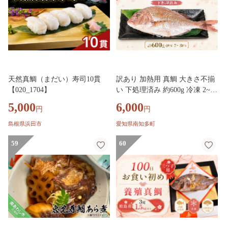
天然真鯛（まだい）寿司10貫
訳あり 加熱用 真鯛 大きさ不揃
【020_1704】
い 下処理済み 約600g 冷凍 2~3
匹 桜鯛 魚介類 魚貝類 マダイ
5,000
6,000
円
円
規格外 わけあり 煮付け 塩焼き
サクラダイ 不ぞろい 新鮮 タイ
島根県浜田市
愛知県南知多町
簡単調理 便利 海鮮 高級 海産物
59
まだい 数量限定 期間限定 鯛 海
60
の幸 焼き魚 焼魚 鮮魚 愛知県
南知多町 人気 おすすめ