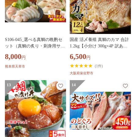
S106-045_選べる真鯛の晩酌セ
国産 活〆養殖 真鯛のカマ 合計
ット（真鯛の炙り・刺身用サ
1.2kg【小分け 300g×4P 訳あり
ク・醤油漬け）
サイズ不揃い 冷凍】 nbj0001
8,000
6,500
円
円
(
1件
)
熊本県天草市
大阪府泉佐野市
13
14