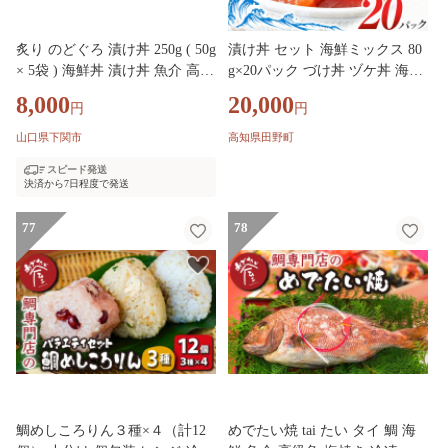
炙り のどぐろ 漬け丼 250g ( 50g
漬け丼 セット 海鮮ミックス 80
× 5袋 ) 海鮮丼 漬け丼 魚介 高級
g×20パック づけ丼 ヅケ丼 海鮮
魚 のどぐろ ノドグロ 赤ムツ 冷
丼 海鮮丼の具 漬け丼の素 訳あ
8,000
20,000
円
円
凍 お手軽 便利 個包装 小分け
り 規格外 マグロ 鮪 まぐろ ブ
人気 加工品 海鮮 漬け丼 お茶漬
リ 鰤 ぶり カンパチ かんぱち
山口県下関市
高知県田野町
け 炊き込みご飯 一人暮らし 簡
タイ 鯛 たい 真鯛 ハマチ はま
スピード発送
単 ギフト プレゼント 父の日 お
ち イカ いか サーモン どんぶり
決済から7日程度で発送
歳暮 お中元 日本マリンフーズ
おかず 惣菜 海鮮 魚介類 新鮮
山口県 下関市
個包装 小分け 真空パック 海鮮
77
78
丼セット 刺身 おすすめ 人気 ラ
ンキング ふるさと納税 ふるさ
とチョイス 20000円
鯛めしころりん３種×４（計12
めでたい焼 tai たい タイ 鯛 海