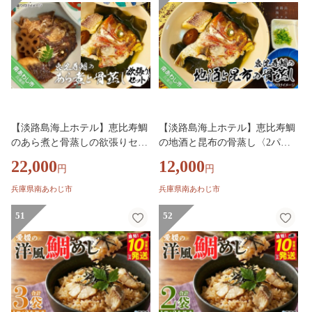
【淡路島海上ホテル】恵比寿鯛
【淡路島海上ホテル】恵比寿鯛
のあら煮と骨蒸しの欲張りセッ
の地酒と昆布の骨蒸し〈2パッ
ト
ク〉
22,000
12,000
円
円
兵庫県南あわじ市
兵庫県南あわじ市
51
52