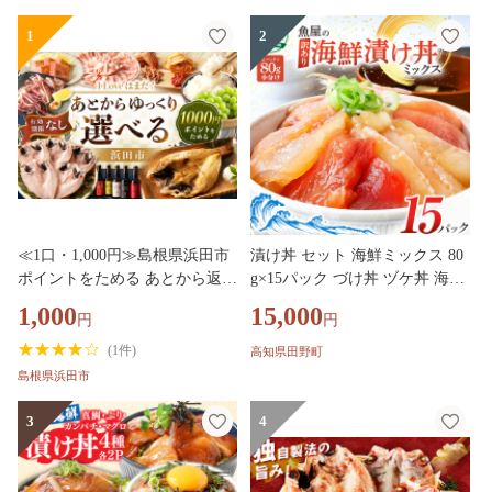
1
2
≪1口・1,000円≫島根県浜田市
漬け丼 セット 海鮮ミックス 80
ポイントをためる あとから返礼
g×15パック づけ丼 ヅケ丼 海鮮
品を選ぶ【浜田市】 あとから選
丼 海鮮丼の具 漬け丼の素 訳あ
1,000
15,000
円
円
べる 選べる 選ぶ あとから 【14
り 規格外 マグロ 鮪 まぐろ ブ
0_1538】
リ 鰤 ぶり カンパチ かんぱち
(
1件
)
高知県田野町
タイ 鯛 たい 真鯛 ハマチ はま
島根県浜田市
ち イカ いか サーモン どんぶり
おかず 惣菜 海鮮 魚介類 新鮮
3
4
個包装 小分け 真空パック 海鮮
丼セット 刺身 おすすめ 人気 ラ
ンキング ふるさと納税 ふるさ