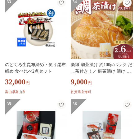
かいせん 魚 魚介 高知県 須崎市
33
34
ks047
のどぐろ生昆布締め・炙り昆布
楽縁 鯛茶漬け 約100g/パック だ
締め 食べ比べ2点セット
し茶付き！／ 鯛茶漬け 漬け 茶
漬け お茶漬け 出汁茶 真鯛 鯛
32,000
9,000
円
円
魚 魚介 魚介類 海鮮 新鮮 海産
物 鯛料理 簡単調理 旬 マダイ
富山県富山市
佐賀県玄海町
タイ 国産 佐賀県 玄海町 冷凍
35
送料無料
36