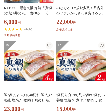
KYF030 緊急支援 海鮮「真鯛
のどぐろ TV放映多数！県内外
の漬け丼の素」1食80g×5P《迷
のファンがわざわざ訪れる 天日
子の真鯛を食べて応援 養殖生産
ほしもん屋特製 のどぐろ干物×
6,000
22,000
円
円
業者応援プロジェクト》 惣菜
2枚（特大サイズ・22cm以上）
そうざい 冷凍 保存食 海鮮丼 小
島根県松江市/桝谷鮮魚店 [ALCJ
(
49件
)
島根県松江市
分け パック 高知 一人暮らし
005]｜のどぐろ ノドグロ アカ
高知県芸西村
〈高知市共通返礼品〉
ムツ 高級魚 干物 干もの 天日干
し 島根 松江 おすすめ 人気 ひ
15
16
もの 魚 さかな おいしい うまい
一夜干し セット 詰め合わせ 贈
答 ギフト プレゼント 大判 トロ
手作り おつまみ 魚介類
鯛 切り身 3kg 約48切れ 鯛 たい
鯛 切り身 2kg 約32切れ 鯛 たい
養殖 塩焼き 煮付け 鯛めし 祝い
養殖 塩焼き 煮付け 鯛めし 祝い
鯛 養殖鯛 冷凍 おせち 正月 し
鯛 養殖鯛 冷凍 おせち 正月 し
23,000
15,000
円
円
ゃぶしゃぶ 鯛しゃぶ 鍋 徳島
ゃぶしゃぶ 鯛しゃぶ 鍋 徳島