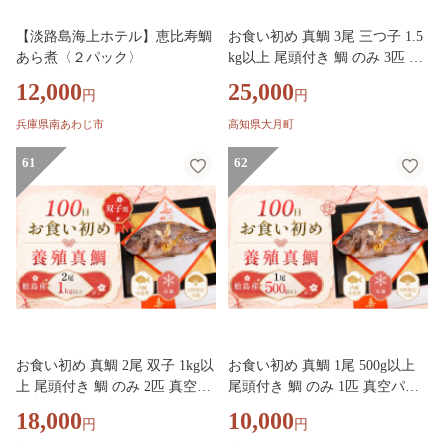
【淡路島海上ホテル】恵比寿鯛
お食い初め 真鯛 3尾 三つ子 1.5
あら煮〈２パック〉
kg以上 尾頭付き 鯛 のみ 3匹 真
空パック 祝い鯛 百日祝い 100
12,000
25,000
円
円
日祝い 鯛の塩焼き お食初め 自
宅 お食い初め料理 初節句 100
兵庫県南あわじ市
高知県大月町
日お祝い膳 祝い善 節句 記念撮
61
影 赤ちゃん ベビー 魚 高知県
62
柏島産 大月町
お食い初め 真鯛 2尾 双子 1kg以
お食い初め 真鯛 1尾 500g以上
上 尾頭付き 鯛 のみ 2匹 真空パ
尾頭付き 鯛 のみ 1匹 真空パッ
ック 祝い鯛 百日祝い 100日祝
ク 祝い鯛 百日祝い 100日祝い
18,000
10,000
円
円
い 鯛の塩焼き お食初め 自宅 お
鯛の塩焼き お食初め 自宅 お食