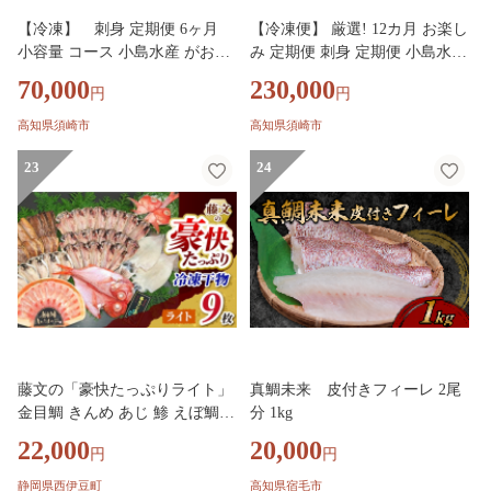
【冷凍】 刺身 定期便 6ヶ月
【冷凍便】 厳選! 12カ月 お楽し
小容量 コース 小島水産 がお届
み 定期便 刺身 定期便 小島水産
けする！ 美味しい お刺身 ( 鮮
がお届けする! 美味しい お刺身
70,000
230,000
円
円
魚 下処理済 ) 産地直送 半年 新
1年 一年 全12回 12か月 12カ月
鮮 6回 （ ブリ かつおタタキ タ
コース 冷蔵 れいとう 鮮魚 海鮮
高知県須崎市
高知県須崎市
イ カンパチ 鰤 鰹 真鯛 環八 魚
下処理済 産地直送 新鮮 鰤 ブリ
海鮮 鮮魚 刺身 タタキ ） おさ
23
勘八 カンパチ 鯛 真鯛 タイ か
24
かなのまち すさき 海鮮 鮮度 少
つおのタタキ 鰹 カツオ 鰹のた
人数 人気 高知県 須崎市 ks4000
たき 縞鯵 シマアジ 高知県 須崎
0
市 魚介類 定期便 刺身定期便 肉
より魚 旬の鮮魚
藤文の「豪快たっぷりライト」
真鯛未来 皮付きフィーレ 2尾
金目鯛 きんめ あじ 鯵 えぼ鯛
分 1kg
さば 鯖 さんま 秋刀魚 サンマ
22,000
20,000
円
円
いか 干物 ひもの しゃぶしゃぶ
みりん干し 冷凍 西伊豆 伊豆 ギ
静岡県西伊豆町
高知県宿毛市