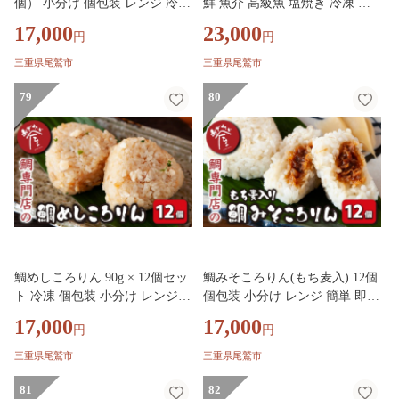
個） 小分け 個包装 レンジ 冷凍
鮮 魚介 高級魚 塩焼き 冷凍 お
簡単 即席 真鯛 鯛 たい タイ お
食い初め ハレの日 お祝いごと
17,000
23,000
円
円
にぎり おむすび コシヒカリ
正月 お正月 お歳暮 お中元 ギ
お祝い 祝 結婚 出産 新築祝 正
フト 贈答 加工品 惣菜 人気 お
三重県尾鷲市
三重県尾鷲市
月 誕生日 還暦 記念日 漁師町
すすめ おいしい 処理済 尾鷲市
めでたい屋 尾鷲市 ME-104
79
三重県 ふるさと納税 ME-101
80
鯛めしころりん 90g × 12個セッ
鯛みそころりん(もち麦入) 12個
ト 冷凍 個包装 小分け レンジ
個包装 小分け レンジ 簡単 即席
おにぎり おむすび 真鯛 鯛 タイ
鯛 真鯛 たい タイ おにぎり お
17,000
17,000
円
円
たい コシヒカリ 出汁 つゆ 昆
むすび コシヒカリ もち麦 キラ
布 いりこ 鯖節 結婚 出産 新築
リもち 信州味噌 甘口味噌 鯛み
三重県尾鷲市
三重県尾鷲市
祝 お祝い 祝 お正月 正月 誕生
そ 焼おにぎり お祝い 祝 結婚
日 記念日 漁師町 めでたい屋 尾
81
出産 新築祝 正月 誕生日 記念日
82