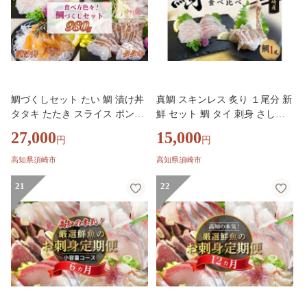
鯛づくしセット たい 鯛 漬け丼
真鯛 スキンレス 炙り １尾分 新
タタキ たたき スライス ポン酢
鮮 セット 鯛 タイ 刺身 さしみ
付き 刺身 海鮮 魚 冷凍 食べ比
タタキ 皮なし 骨なし 湯引き 切
27,000
15,000
円
円
べ 詰め合わせ お取り寄せ 高知
り身 お刺身用 真空パック 簡単
県 須崎産 国産 ご当地 真空パッ
調理 時短 小分け 個包装 冷凍
高知県須崎市
高知県須崎市
ク しゃぶしゃぶ グルメ 海鮮丼
海鮮 魚介 グルメ 内祝い おつま
おかず おつまみ ギフト 贈答 送
21
み お取り寄せ ギフト 贈答 お祝
22
料無料 養殖 YI046
い 産地直送 高知県 須崎市