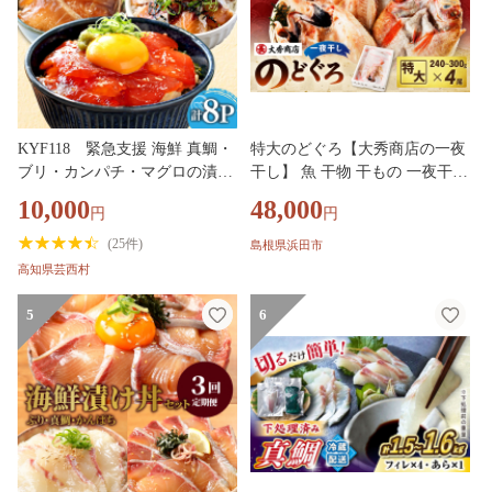
とチョイス 15000円
KYF118 緊急支援 海鮮 真鯛・
特大のどぐろ【大秀商店の一夜
ブリ・カンパチ・マグロの漬け
干し】 魚 干物 干もの 一夜干し
丼セット4種×2P《迷子の真鯛を
のどぐろ ふるさと納税 のどく
10,000
48,000
円
円
食べて応援 養殖生産業者応援プ
ろ 【038_1946】
ロジェクト》応援 惣菜 そうざ
(
25件
)
島根県浜田市
い 冷凍 保存食 小分け パック
高知県芸西村
高知 海鮮丼 一人暮らし〈高知
市共通返礼品〉
5
6