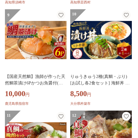
刺し身 海鮮 海の幸 魚介 人気
かんぱち まぐろ 小分け パック
高知県須崎市
高知県芸西村
加工品 漬け丼 鯛めし 産地直送
ご飯 晩御飯 惣菜 刺身 冷凍 配
国産 高知県 高知 須崎 市 YI012
送
10
9
【国産天然鯛】漁師が作った天
りゅうきゅう2種(真鯛・ぶり)
然鯛茶漬け6Pかつお魚醤付(指
[お試し各2食セット] 海鮮丼 漬
宿山川水産/IB035-008) 鹿児島
け丼 りゅうきゅう 豊後絆屋 魚
10,000
8,500
円
円
天然鯛 海鮮 海産物 魚介 魚 魚
カイセンドン リュウキュウ か
茶漬け お茶漬け 小分け パック
いせんどん 刺身 冷凍 流水解凍
鹿児島県指宿市
大分県杵築市
セット 冷凍 国産
詰め合わせ おせち セット 産地
11
直送 国産 大分 海鮮 漬け 醤油
12
漬 真空パック 小分け 惣菜 JAL
機内食 鯛 タイ たい 鰤 ブリ ぶ
り 100年フード ＜101-031＞