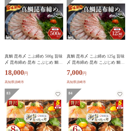
鷲市 ME-102
漁師町 めでたい屋 尾鷲市 ME-1
03
真鯛 昆布〆 こぶ締め 500g 旨味
真鯛 昆布〆 こぶ締め 125g 旨味
〆 昆布締め 昆布 こぶじめ 鯛
〆 昆布締め 昆布 こぶじめ 鯛
マダイ タイ 冷凍 真空パック お
マダイ タイ 冷凍 真空パック お
18,000
7,000
円
円
手軽 冷凍 刺身 お刺身 お刺し身
手軽 冷凍 刺身 お刺身 お刺し身
刺し身 海鮮 海の幸 魚介 人気
刺し身 海鮮 海の幸 魚介 人気
高知県須崎市
高知県須崎市
加工品 漬け丼 鯛めし 産地直送
加工品 漬け丼 鯛めし 産地直送
国産 高知県 高知 須崎 市 YI012
83
国産 高知県 高知 須崎 市 YI012
84