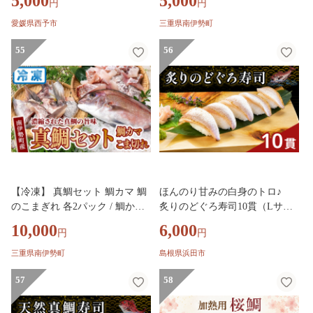
5,000
5,000
円
円
天然真鯛 郷土料理 丼 魚介 海の
ず 真鯛 タイ tai 鯛めし BBQ 海
幸 海鮮 炊き込みご飯 洋風 バタ
鮮 魚介 三重県 南伊勢 伊勢 志
愛媛県西予市
三重県南伊勢町
ー 出汁たれ 切り身 切身 国産 2
摩 マルカ水産 5000円 5千円
合炊き お取り寄せ グルメ YNコ
55
56
ーポレーション 愛媛県 西予市
【冷凍】
【冷凍】 真鯛セット 鯛カマ 鯛
ほんのり甘みの白身のトロ♪
のこまぎれ 各2パック / 鯛かま
炙りのどぐろ寿司10貫（Lサイ
カマ 真鯛 小分け 晩御飯 おかず
ズ）【020_1705】
10,000
6,000
円
円
真鯛 タイ tai 鯛めし BBQ 海鮮
魚介 三重県 南伊勢 伊勢 志摩
三重県南伊勢町
島根県浜田市
マルカ水産 10000円 一万円 南
伊勢町
57
58