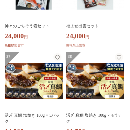
神々のごちそう箱セット
福よせ出雲セット
24,000
24,000
円
円
島根県出雲市
島根県出雲市
37
38
活〆 真鯛 塩焼き 100g × 5パッ
活〆 真鯛 塩焼き 100g × 4パッ
ク
ク