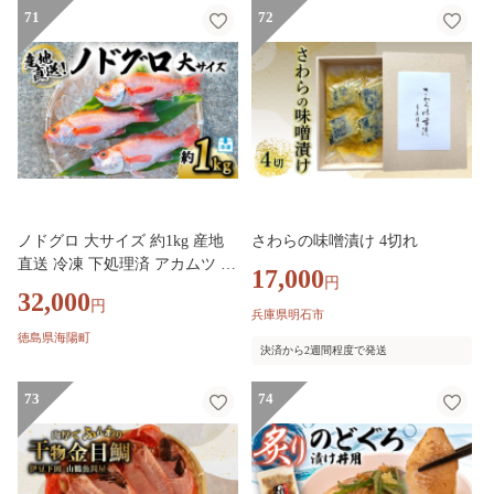
祝い お返し お見舞い お供え お
71
祝い お返し お見舞い お供え お
72
中元 お歳暮 プレゼント 愛媛 松
中元 お歳暮 プレゼント 愛媛 松
山
山
ノドグロ 大サイズ 約1kg 産地
さわらの味噌漬け 4切れ
直送 冷凍 下処理済 アカムツ の
17,000
円
どぐろ 高級魚 水揚げ時重量約1
32,000
円
kg 下処理後約800g
兵庫県明石市
徳島県海陽町
決済から2週間程度で発送
73
74