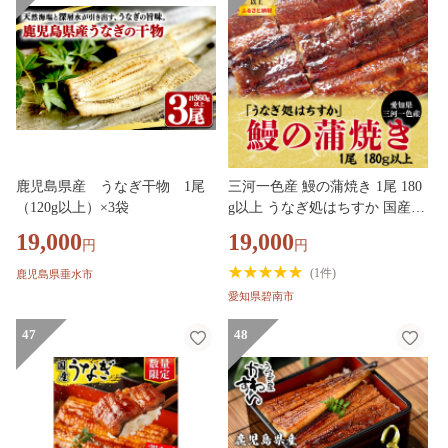
鹿児島県産 うなぎ干物 1尾
三河一色産 鰻の蒲焼き 1尾 180
（120g以上）×3袋
g以上 うなぎ処はちすか 国産
日本料理 うなぎ 蒲焼 白焼き 真
19,000
19,000
円
円
空 冷蔵 大きい うな丼 うな重
ひつまぶし H026-028
(
1件
)
鹿児島県垂水市
愛知県碧南市
47
48