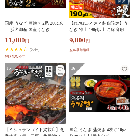
国産 うなぎ 蒲焼き 2尾 200g以
【auPAYふるさと納税限定】う
上 浜名湖産 国産うなぎ
なぎ 特上 190g以上 ご家庭用 国
産 ランキング 獲得 鰻 丑の日
11,000
9,000
円
円
真空パック おすすめ うなぎの
蒲焼 《30日以内に出荷予定(土
(
55件
)
熊本県御船町
日祝除く)》 有頭 ふるさとのう
静岡県浜松市
ぜい1尾 簡易包装 不揃い 規格
外 ウナギ unagi 蒲焼 秋 旬 配送
15
16
時期 冷凍
【ミシュランガイド掲載店】創
国産 うなぎ 蒲焼き 4枚 (110g×