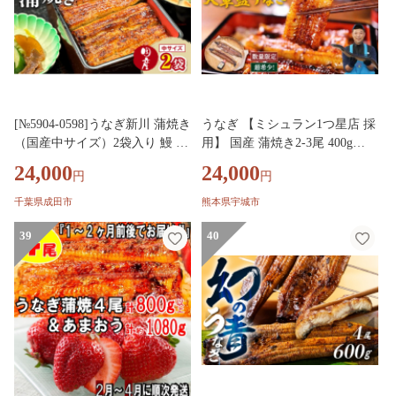
[№5904-0598]うなぎ新川 蒲焼き
うなぎ 【ミシュラン1つ星店 採
（国産中サイズ）2袋入り 鰻 う
用】 国産 蒲焼き2-3尾 400g
なぎ蒲焼 蒲焼 国産 国産うなぎ
【数量限定】海水育ちの天草藍
24,000
24,000
円
円
三河一色産 タレ付き うな重 冷
うなぎ 鰻 ニホンウナギ 惣菜 熊
凍 成田市 千葉県
本県産 九州 国産 冷凍
千葉県成田市
熊本県宇城市
39
40