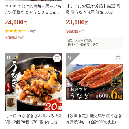
BD018.うなぎの蒲焼４尾＆いち
【すぐにお届け/冷蔵】厳選 高
ごの王様あまおう１０８０g
級 青うなぎ 4尾 蒲焼 600g
【新宮町ミラクルセット】【北
24,000
23,000
円
円
海道・沖縄・離島へ配送不可】
【あまおう】
(
10件
)
愛知県田原市
福岡県新宮町
スピード発送
決済から7日程度で発送
41
42
九州産 うなぎきざみ選べる 3個
【数量限定】鹿児島県産うなぎ
6個 12個 20個《30日以内に出荷
長蒲焼6尾 (合計600g以上)
予定(土日祝除く)》ウナギ 鰻 送
うなぎ蒲焼 国産 人気 鰻 うなぎ