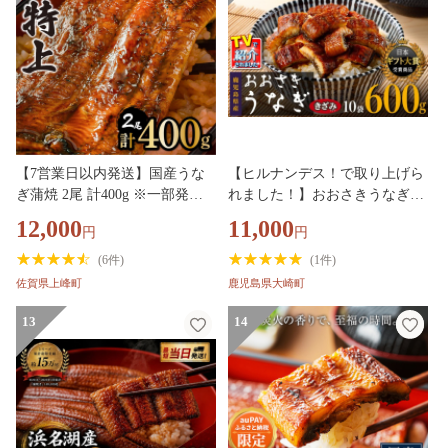
【7営業日以内発送】国産うな
【ヒルナンデス！で取り上げら
ぎ蒲焼 2尾 計400g ※一部発送
れました！】おおさきうなぎ
不可地域あり［B-1186-PE]
（鹿児島県産うなぎきざみ）10
12,000
11,000
円
円
袋セットうなぎ 訳ありうなぎ蒲
焼 国産 人気 うなぎ 鹿児島 う
(
6件
)
(
1件
)
なぎ 国産 鰻 うなぎ ウナギ 鰻
佐賀県上峰町
鹿児島県大崎町
ランキング うなぎ unagi うなぎ
【鰻 きざみうなぎ ウナギ たれ
13
14
国産うなぎ蒲焼き 人気 おすす
め ヒルナンデス 鹿児島県 大崎
町 A928】 【うなぎ蒲焼 国産
うなぎ unagi 鰻 ウナギ うなぎ
蒲焼】