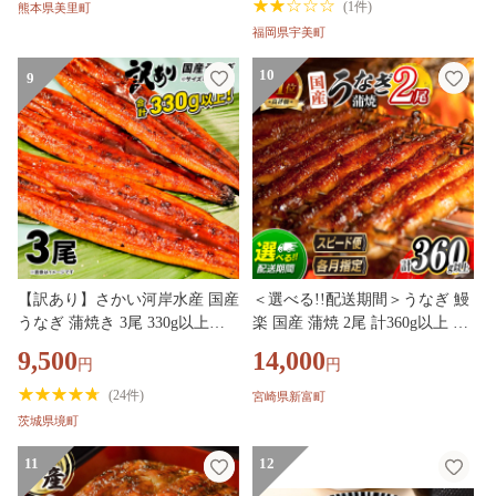
鰻 ウナギ unagi うなぎ蒲焼 鰻
(
1件
)
熊本県美里町
蒲焼き 蒲焼き かば焼き 真空パ
福岡県宇美町
ック 個包装 冷凍
10
9
【訳あり】さかい河岸水産 国産
＜選べる!!配送期間＞うなぎ 鰻
うなぎ 蒲焼き 3尾 330g以上！
楽 国産 蒲焼 2尾 計360g以上 父
※サイズ不揃い 小分け K1804
の日 土用 丑の日 無頭 高評価
9,500
14,000
円
円
おすすめ 3営業日以内出荷 冷凍
簡単調理 個包装 鰻 魚介 贈答品
(
24件
)
宮崎県新富町
ギフト 贈り物 スピード便【B55
茨城県境町
5-mult】
11
12