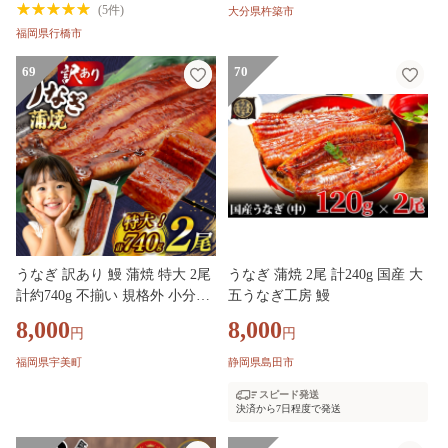
天ぷら 1kg 骨切り 1000g 切身
(
5件
)
大分県杵築市
冷凍 旬 1キロ レシピ付 天然鱧
福岡県行橋市
しゃぶしゃぶ 鍋 魚 海鮮 10000
円 天然鱧 冷凍 ＜108-006＞
69
70
うなぎ 訳あり 鰻 蒲焼 特大 2尾
うなぎ 蒲焼 2尾 計240g 国産 大
計約740g 不揃い 規格外 小分け
五うなぎ工房 鰻
[大黒物産 福岡県 宇美町 um40b
8,000
8,000
円
円
ak830009] タレ 山椒付 茶葉蒸し
ウナギ うなぎ蒲焼 鰻蒲焼き 蒲
福岡県宇美町
静岡県島田市
焼き かば焼き 真空パック 個包
スピード発送
装 冷凍 unagi
決済から7日程度で発送