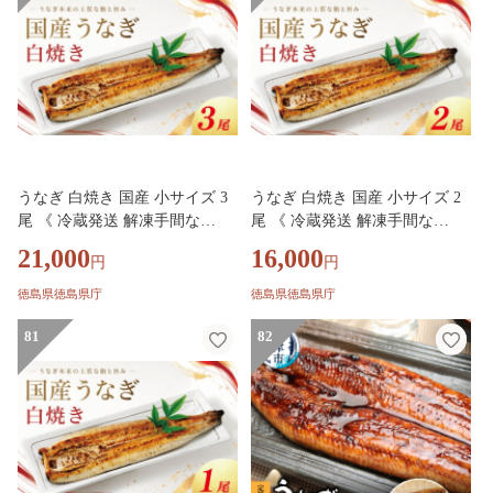
うなぎ 白焼き 国産 小サイズ 3
うなぎ 白焼き 国産 小サイズ 2
尾 《 冷蔵発送 解凍手間な
尾 《 冷蔵発送 解凍手間な
し！》 鰻 ウナギ 白焼 国産うな
し！》 鰻 ウナギ 白焼 国産うな
21,000
16,000
円
円
ぎ 国産鰻 うなぎ白焼き 冷蔵 土
ぎ 国産鰻 うなぎ白焼き 冷蔵 土
用 丑の日 父の日 小分け 徳島
用 丑の日 父の日 小分け 徳島
徳島県徳島県庁
徳島県徳島県庁
魚市場 【GW・シルバーウィー
魚市場 【GW・シルバーウィー
ク・お盆・年末年始 の指定日は
81
ク・お盆・年末年始 の指定日は
82
不可】
不可】