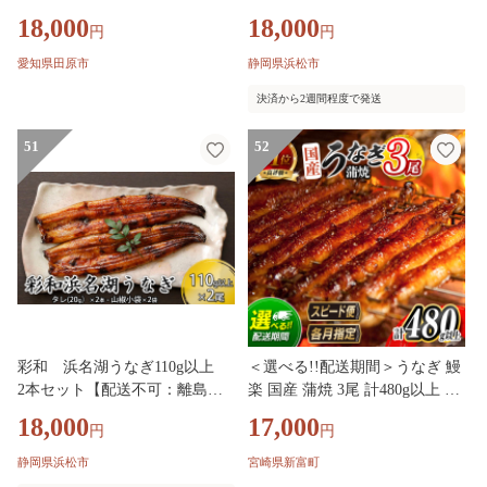
蒲焼 小分け 冷凍 浜松
18,000
18,000
円
円
愛知県田原市
静岡県浜松市
決済から2週間程度で発送
51
52
彩和 浜名湖うなぎ110g以上
＜選べる!!配送期間＞うなぎ 鰻
2本セット【配送不可：離島】
楽 国産 蒲焼 3尾 計480g以上 父
鰻 ウナギ
の日 土用 丑の日 無頭 高評価
18,000
17,000
円
円
おすすめ 冷凍 簡単調理 個包装
鰻 魚介 贈答品 ギフト 贈り物
静岡県浜松市
宮崎県新富町
スピード便【C444-mult】