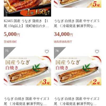
K2465 国産 うなぎ 蒲焼き 【1
うなぎ 白焼き 国産 中サイズ 5
尾 150g以上】 境町秘伝のタレ
尾 《 冷蔵発送 解凍手間な
4度焼きあげ 簡易包装 タレ 山
し！》 鰻 ウナギ 白焼 国産うな
5,000
34,000
円
円
椒 付き
ぎ 国産鰻 うなぎ白焼き 冷蔵 土
用 丑の日 父の日 小分け 徳島
茨城県境町
徳島県徳島県庁
魚市場 【GW・シルバーウィー
75
ク・お盆・年末年始 の指定日は
76
不可】
うなぎ 白焼き 国産 中サイズ 3
うなぎ 白焼き 国産 中サイズ 2
尾 《 冷蔵発送 解凍手間な
尾 《 冷蔵発送 解凍手間な