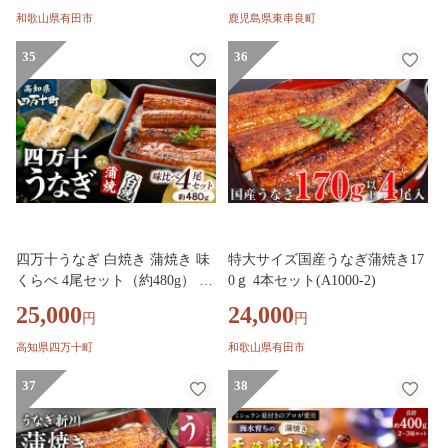
ウナギ 鰻 国産 蒲焼 蒲焼き た
和歌山県有田市
鹿児島県東串良町
れ 鹿児島 ふるさと 人気 支援
35
【アクアおおすみ】
36
四万十うなぎ 白焼き 蒲焼き 味
特大サイズ国産うなぎ蒲焼き17
くらべ 4尾セット（約480g） 国
0ｇ 4本セット(A1000-2)
産 ／Esu-119 冷凍 特大 たれ付
25,000
24,000
円
円
き 蒲焼 白焼 国産 鰻 ウナギ う
なぎ 蒲焼き 肉厚 土用の丑の日
高知県四万十町
和歌山県有田市
本格うなぎ 山椒付き 鰻 人気
おすすめ
37
38