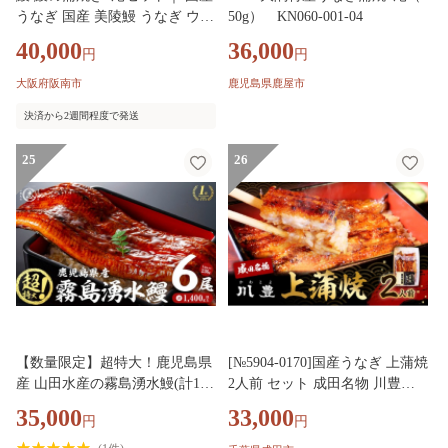
うなぎ 国産 美陵鰻 うなぎ ウナ
50g） KN060-001-04
ギ 鰻 かば焼き 蒲焼きせいろ蒸
40,000
36,000
円
円
し 土用の丑の日 土用 丑の日 贈
答 贈り物 大阪府 阪南市 送料無
大阪府阪南市
鹿児島県鹿屋市
料 ギフト 特大 肉厚 うな重 う
決済から2週間程度で発送
な丼 ひつまぶし 惣菜 おかず タ
レ 山椒 ワサビ れいわ水産
25
26
【数量限定】超特大！鹿児島県
[№5904-0170]国産うなぎ 上蒲焼
産 山田水産の霧島湧水鰻(計140
2人前 セット 成田名物 川豊の
0g以上・236g以上×6尾) うなぎ
うなぎ 冷凍 2尾 川豊 国産 うな
35,000
33,000
円
円
鰻 ウナギ 6尾 国産 九州産 蒲焼
ぎ ウナギ 鰻 蒲焼き 蒲焼 鰻蒲
き かばやき 冷凍 うな重 ひつま
焼き 詰め合わせ 惣菜 和食 日本