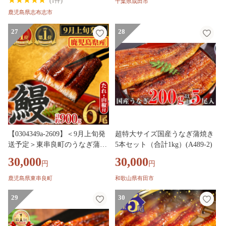
(
1件
)
千葉県成田市
ぶし タレ 山椒 ランキング 人気
料理 千葉 千葉県 成田市
鹿児島県志布志市
c5-039-yy
27
28
【0304349a-2609】＜9月上旬発
超特大サイズ国産うなぎ蒲焼き
送予定＞東串良町のうなぎ蒲焼
5本セット（合計1kg）(A489-2)
(無頭)(6尾・計約900g・タレ、
30,000
30,000
円
円
山椒付) うなぎ 高級 ウナギ 鰻
国産 蒲焼 蒲焼き たれ 鹿児島
鹿児島県東串良町
和歌山県有田市
ふるさと 人気 【アクアおおす
み】
29
30