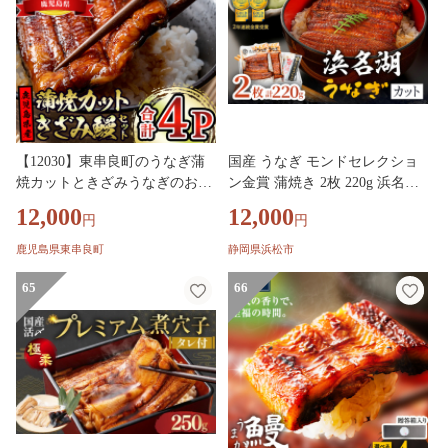
【12030】東串良町のうなぎ蒲
国産 うなぎ モンドセレクショ
焼カットときざみうなぎのおた
ン金賞 蒲焼き 2枚 220g 浜名湖
めしセット(合計4P・蒲焼カッ
産 真空パック 鰻 蒲焼 冷凍 浜
12,000
12,000
円
円
ト80g×2P、きざみ鰻60g×2P)う
松
なぎ 高級 ウナギ 鰻 国産 蒲焼
鹿児島県東串良町
静岡県浜松市
蒲焼き たれ 鹿児島 ふるさと 人
気【アクアおおすみ】
65
66