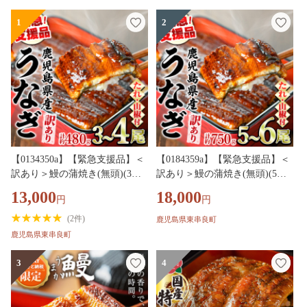
1
2
【0134350a】【緊急支援品】＜
【0184359a】【緊急支援品】＜
訳あり＞鰻の蒲焼き(無頭)(3～4
訳あり＞鰻の蒲焼き(無頭)(5～6
尾・計約480g・タレ、山椒付)
尾・計約750g・タレ、山椒付)
13,000
18,000
円
円
うなぎ ウナギ 鰻 国産 蒲焼 蒲
うなぎ ウナギ 鰻 国産 蒲焼 蒲
焼き たれ 鹿児島 ふるさと 人気
焼き たれ 鹿児島 ふるさと 人気
(
2件
)
鹿児島県東串良町
支援【アクアおおすみ】
支援 【アクアおおすみ】
鹿児島県東串良町
3
4