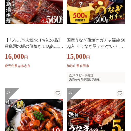
【志布志市人気No.1お礼の品】
国産うなぎ蒲焼きガチャ福袋 50
霧島湧水鰻の蒲焼き 140g以上×
0g入〈 うなぎ屋 かわすい 〉 (A
4尾＜計560g以上＞ うなぎ 鰻
1154-1) ｜ グルメ大賞連続受賞
16,000
15,000
円
円
ウナギ 4尾 国産 九州産 蒲焼き
特製タレ付 送料無料 高評価 人
かばやき 冷凍 うな重 ひつまぶ
気 ギフト 贈り物 お歳暮 御歳暮
鹿児島県志布志市
和歌山県有田市
し タレ 山椒 ランキング 人気 a
丑の日 お中元 特産品 和歌山県
スピード発送
6-078
有田市
決済から7日程度で発送
57
58