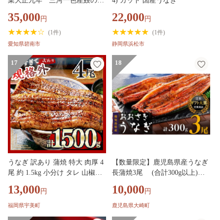
業大正九年 三河一色産鰻の炭
4) カット 国産うなぎ
火焼づくし（蒲焼1尾、白焼1
35,000
22,000
円
円
尾、肝焼２ｐ） 日本料理 料亭
小伴天 国産 うなぎ 鰻 ウナギ
(
1件
)
(
1件
)
たれ ギフト 贈り物 ご褒美 簡単
愛知県碧南市
静岡県浜松市
調理 冷蔵 蒲焼き うな重 ひつま
ぶし 人気 高リピート H007-103
17
18
うなぎ 訳あり 蒲焼 特大 肉厚 4
【数量限定】鹿児島県産うなぎ
尾 約 1.5kg 小分け タレ 山椒付
長蒲焼3尾 (合計300g以上)
き [大黒物産 福岡県 宇美町 um4
鰻 国産うなぎ蒲焼き たれ うな
13,000
10,000
円
円
0bak830002] 不揃い 規格外 家庭
重 ひつまぶし ウナギ 蒲焼 人気
用 鰻 ウナギ unagi うなぎ蒲焼
おすすめ ふるさと納税 鹿児島
福岡県宇美町
鹿児島県大崎町
鰻蒲焼き 蒲焼き かば焼き 真空
県 大崎町 A911