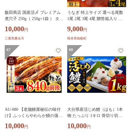
飯田商店 国産活〆 プレミアム
うなぎ 特上サイズ 選べる尾数
煮穴子 250g（ 250g×1袋 ） タレ
1尾 2尾 3尾 4尾 贈答箱入り 国
（50g）付 魚介 魚介類 鮮魚 海
産 ランキング 獲得 鰻 真空パッ
10,000
9,000
円
円
鮮 魚 お魚 煮込み あなご 穴子
ク おすすめ うなぎの蒲焼 《30
煮穴子 おかず 惣菜
日以内に出荷予定(土日祝除
三重県桑名市
熊本県御船町
く)》 ふるさとのうぜい 特上 簡
67
易包装 ウナギ unagi 蒲焼 秋 冬
68
旬 配送時期 冷凍
AU-080 【老舗鰻屋秘伝の味付
大分県産活じめ鱧（はも）1本
け】ふっくらやわらか鰻の蒲焼
物 たっぷり 1キロ 骨切り切身
3尾（280g前後×3尾）
／ 鱧 湯引き 鱧しゃぶ はも ハ
10,000
10,000
円
円
モ はもしゃぶ ハモしゃぶ 鱧の