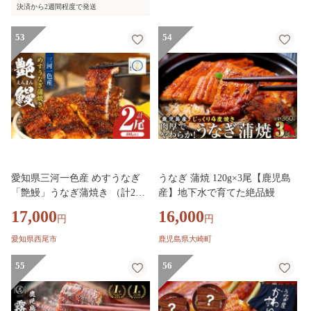
決済から2週間程度で発送
53
54
愛知県三河一色産 めすうなぎ
うなぎ 蒲焼 120g×3尾【鹿児島
「艶鰻」うなぎ蒲焼き （計2尾4
産】地下水で育てた絶品鰻
00ｇ以上）・U048
17,000
16,000
円
円
愛知県西尾市
鹿児島県大崎町
55
56