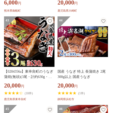
6,000
20,000
円
円
料無料 刻みうなぎ 刻み鰻 ボイ
鹿児島 うなぎ蒲焼 国産 鰻 国産
ル 九州 熊本 熊本県 御船町
うなぎ蒲焼き たれ うな重 ひつ
熊本県御船町
鹿児島県大崎町
まぶし ウナギ 蒲焼 人気 おすす
43
め 鹿児島県 大崎町 鰻 うなぎ
44
ウナギ 鰻 人気 ウナギ うなぎ
おすすめ ランキング うなぎ お
いしい unagi うなぎ【うなぎ蒲
焼 国産 うなぎ unagi 鰻 ウナギ
うなぎ蒲焼】 A920
【0204356a】東串良町のうなぎ
国産 うなぎ 特上 長蒲焼き 2尾
蒲焼(無頭)(3尾・計約630g・タ
300g以上 国産うなぎ
レ、山椒付)うなぎ 高級 ウナギ
20,000
20,000
円
円
鰻 国産 蒲焼 蒲焼き たれ 鹿児
島 ふるさと 人気【アクアおお
(
18件
)
(
1件
)
すみ】
鹿児島県東串良町
静岡県浜松市
45
46