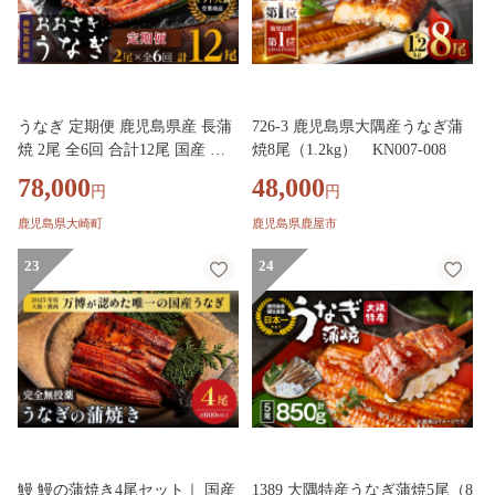
うなぎ 定期便 鹿児島県産 長蒲
726-3 鹿児島県大隅産うなぎ蒲
焼 2尾 全6回 合計12尾 国産 う
焼8尾（1.2kg） KN007-008
なぎ 鰻 ウナギ 蒲焼き 蒲焼 か
78,000
48,000
円
円
ばやき 魚 魚介 魚貝 海鮮 うな
重 ひつまぶし 蒲焼 訳あり ギフ
鹿児島県大崎町
鹿児島県鹿屋市
ト 人気 おすすめ 鹿児島県 大崎
町 大隅半島
23
24
鰻 鰻の蒲焼き4尾セット｜ 国産
1389 大隅特産うなぎ蒲焼5尾（8