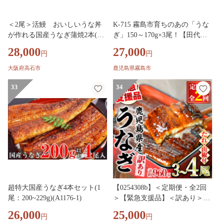
＜2尾＞活鰻 おいしいうな丼
K-715 霧島市育ちのあの「うな
が作れる国産うなぎ蒲焼2本(タ
ぎ」150～170g×3尾！【田代水
レ2ヶ入)【1376345】
産】霧島市 鰻 ウナギ 蒲焼き 蒲
28,000
27,000
円
円
焼 国産
大阪府高石市
鹿児島県霧島市
33
34
超特大国産うなぎ4本セット(1
【0254308b】＜定期便・全2回
尾：200~229g)(A1176-1)
＞【緊急支援品】＜訳あり＞鰻
の蒲焼き(無頭)(3～4尾×2回・計
26,000
25,000
円
円
約960g・タレ、山椒付) うなぎ