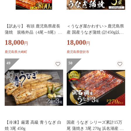
【訳あり】 有頭 鹿児島県産長
＜うなぎ屋かわすい＞鹿児島県
蒲焼 規格外品（4尾～8尾）
産 国産うなぎ蒲焼 (計450g以上
800ｇ うなぎ蒲焼 国産 人気 う
/ 1本あたり150～169g×3本) タレ
18,000
18,000
円
円
なぎ 鹿児島 鰻 うなぎ蒲焼 国産
入り 鰻 うな重 かばやき【川口
うなぎの蒲焼 【うなぎ蒲焼 国
水産】A855
鹿児島県大崎町
鹿児島県曽於市
産 うなぎ unagi 鰻 ウナギ うな
ぎ蒲焼】訳アリ わけあり ワケ
49
50
あり 規格外 不揃い 家庭用 わけ
あり
【冷凍】厳選 高級 青うなぎ 白
国産 うなぎ シリーズ累計15万
焼 3尾 450g
尾 蒲焼き 3尾 270g 浜名湖産 鰻