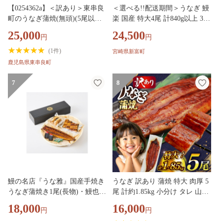
【0254362a】＜訳あり＞東串良
＜選べる!!配送期間＞うなぎ 鰻
町のうなぎ蒲焼(無頭)(5尾以
楽 国産 特大4尾 計840g以上 3営
上・計約1kg・タレ、山椒付) う
業日以内出荷 父の日 土用 丑の
25,000
24,500
円
円
なぎ 高級 ウナギ 鰻 国産 蒲焼
日 蒲焼 無頭 高評価 人気 おす
蒲焼き たれ 鹿児島 ふるさと 人
すめ 冷凍 簡単調理 個包装 鰻
(
1件
)
宮崎県新富町
気【アクアおおすみ】
魚介 贈答品 ギフト 贈り物 スピ
鹿児島県東串良町
ード便【C388-mult】
7
8
鰻の名店『うな雅』国産手焼き
うなぎ 訳あり 蒲焼 特大 肉厚 5
うなぎ蒲焼き1尾(長物)・鰻也
尾 計約1.85kg 小分け タレ 山椒
(うなり)・どんぶり用蒲焼きギ
付き [大黒物産 福岡県 宇美町 u
18,000
16,000
円
円
フトセット【1748663】
m40bak830010] 不揃い 規格外