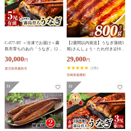
C-077-RT ＜冷凍でお届け＞霧
【2週間以内発送】うなぎ蒲焼5
島市育ちのあの「うなぎ」120
尾(さんしょう・たれ付き)計800
～130g×5尾【田代水産】霧島市
g以上 鰻 魚 魚介 加工品 国産_T
30,000
29,000
円
円
鰻 ウナギ 蒲焼き 蒲焼 国産
026-0036-2W
(
1件
)
鹿児島県霧島市
宮崎県都農町
31
32