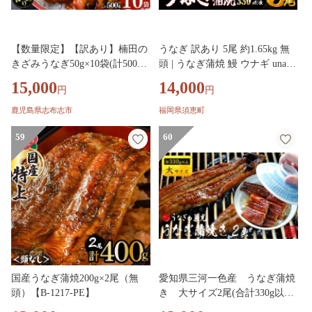
【数量限定】【訳あり】楠田の
うなぎ 訳あり 5尾 約1.65kg 無
きざみうなぎ50g×10袋(計500g)
頭 | うなぎ蒲焼 鰻 ウナギ unagi
鰻 うなぎ ウナギ きざみ鰻 刻み
特大 蒲焼き 蒲焼 かば焼き 人気
15,000
14,000
円
円
うなぎ 刻み鰻 蒲焼き かばやき
肉厚 ふっくら 小分け 不揃い 規
国産 九州産 鹿児島県産 冷凍 レ
格外 家庭用 真空パック 個包装
鹿児島県志布志市
福岡県須恵町
ンジ 簡単 うな丼 ひつまぶし 惣
冷凍 福岡県 須恵町 サンフーズ
菜 おかず a5-383
59
S10200503
60
国産うなぎ蒲焼200g×2尾（無
愛知県三河一色産 うなぎ蒲焼
頭）【B-1217-PE】
き 大サイズ2尾(合計330g以
上)・U023-13