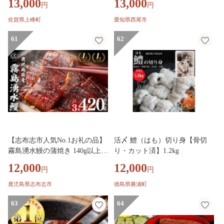
13,000
13,000
円
円
佐賀県上峰町
愛知県西尾市
61
62
【志布志市人気No.1お礼の品】
活〆 鱧（はも）切り身【骨切
霧島湧水鰻の蒲焼き 140g以上×
り・カット済】1.2kg
3尾＜計420g以上＞ うなぎ 鰻
12,000
12,000
円
円
ウナギ 3尾 国産 九州産 蒲焼き
かばやき 冷凍 うな重 ひつまぶ
鹿児島県志布志市
徳島県勝浦町
し タレ 山椒 ランキング 人気 a
2-133
63
64