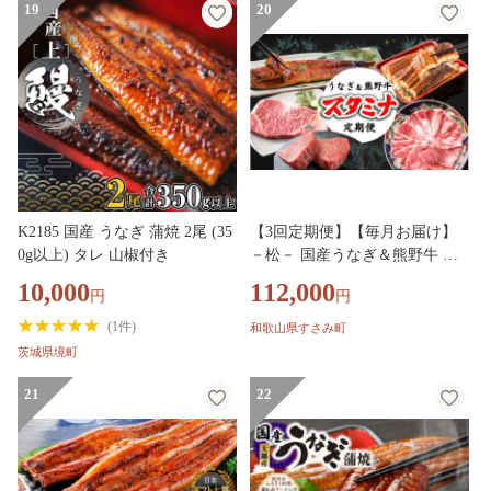
パック 個包装 冷凍 13000 13000
19
20
円
K2185 国産 うなぎ 蒲焼 2尾 (35
【3回定期便】【毎月お届け】
0g以上) タレ 山椒付き
－松－ 国産うなぎ＆熊野牛 ス
タミナ定期便 / 定期便 鰻 牛肉
10,000
112,000
円
円
サーロイン シャトーブリアン
ヒレ ロース 蒲焼 蒲焼き 霜降り
(
1件
)
和歌山県すさみ町
希少 うな重 うな丼 ひつまぶし
茨城県境町
ステーキ すき焼き しゃぶしゃ
ぶ 人気 贈答 贈り物 ギフト プ
21
22
レゼント お祝い 冷凍便 クール
便 【tkb365】