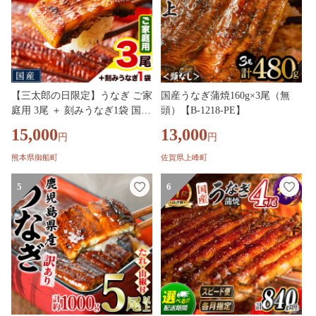
【三太郎の日限定】うなぎ ご家
国産うなぎ蒲焼160g×3尾（無
庭用 3尾 ＋ 刻みうなぎ1袋 国産
頭）【B-1218-PE】
鰻 丑の日 真空パック おすすめ
15,000
13,000
円
円
うなぎの蒲焼 《3-7日以内に出
荷予定(土日祝除く)》 有頭 ふる
熊本県御船町
佐賀県上峰町
さとのうぜい 簡易包装 不揃い
規格外 ウナギ unagi 蒲焼 秋 旬
5
6
配送時期 冷凍