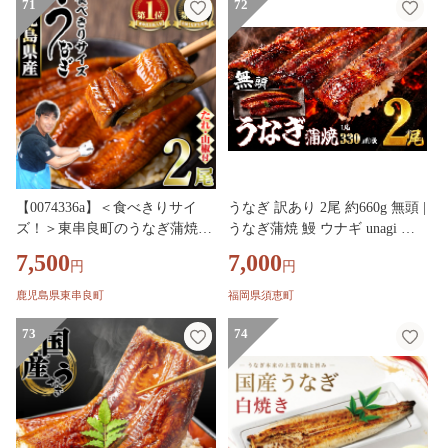
71
72
【0074336a】＜食べきりサイ
うなぎ 訳あり 2尾 約660g 無頭 |
ズ！＞東串良町のうなぎ蒲焼
うなぎ蒲焼 鰻 ウナギ unagi 特
(無頭)(計2尾・計約200g・タ
大 蒲焼き 蒲焼 かば焼き 人気
7,500
7,000
円
円
レ、山椒付) うなぎ 蒲焼長焼 ウ
肉厚 ふっくら 小分け 不揃い 規
ナギ 鰻 蒲焼き 国産うなぎ 国産
格外 家庭用 真空パック 個包装
鹿児島県東串良町
福岡県須恵町
九州産 鹿児島 鹿児島県産 人気
冷凍 福岡県 須恵町 サンフーズ
ランキング 高級 家庭用 おすす
73
S10200501
74
め たれ さんしょう 【アクアお
おすみ】