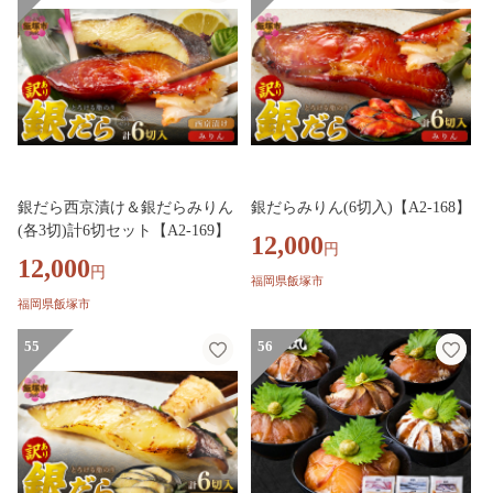
銀だら西京漬け＆銀だらみりん
銀だらみりん(6切入)【A2-168】
(各3切)計6切セット【A2-169】
12,000
円
12,000
円
福岡県飯塚市
福岡県飯塚市
55
56