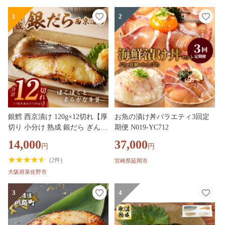
1
2
銀鱈 西京漬け 120g×12切れ【厚
お魚の漬け丼バラエティ3回定
切り 小分け 熟成 銀だら ぎんだ
期便 N019-YC712
ら ギンダラ 海産物 魚 惣菜 西
14,000
37,000
円
円
京焼き 味噌 お酒のあて 訳あり
サイズ不揃い 家計応援 切り落
(
2件
)
宮崎県延岡市
とし】 G4147
大阪府泉佐野市
3
4