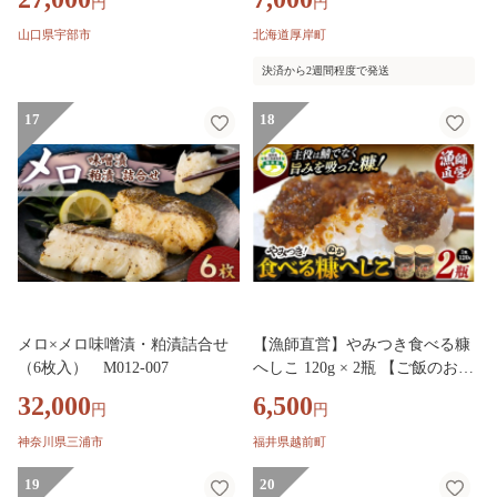
円
円
噌漬け 味噌 レンジ 簡単 湯せん
ルトク】 [ サンマ 秋刀魚 さん
晩御飯 楽 ごはん おいしい 魚千
ま 魚介類 魚貝類 漬魚 焼き魚 ]
山口県宇部市
北海道厚岸町
代 お惣菜 惣菜 お弁当 おかず
決済から2週間程度で発送
美味しい 白米 山口県 宇部市】
17
18
メロ×メロ味噌漬・粕漬詰合せ
【漁師直営】やみつき食べる糠
（6枚入） M012-007
へしこ 120g × 2瓶 【ご飯のお供
発酵調味料 ガーリック風味 万
32,000
6,500
円
円
能調味料 へしこ 米ぬか】 おう
ちdeえちぜん [e38-a009]
神奈川県三浦市
福井県越前町
19
20