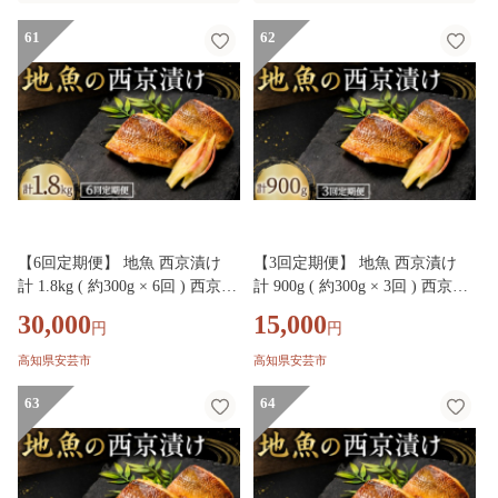
61
62
【6回定期便】 地魚 西京漬け
【3回定期便】 地魚 西京漬け
計 1.8kg ( 約300g × 6回 ) 西京漬
計 900g ( 約300g × 3回 ) 西京漬
西京味噌 さいきょうづけ セッ
西京味噌 さいきょうづけ セッ
30,000
15,000
円
円
ト西京味噌 西京みそ 味噌漬け
ト西京味噌 西京みそ 味噌漬け
みそ 味噌 魚介 魚 小分け 個包
みそ 味噌 魚介 魚 小分け 個包
高知県安芸市
高知県安芸市
装 西京焼き 西京漬 西京 冷凍
装 西京焼き 西京漬 西京 冷凍
鮮魚 漬け魚 漬魚 新鮮 おかず
63
鮮魚 漬け魚 漬魚 新鮮 おかず
64
おつまみ 高知県 安芸市
おつまみ 高知県 安芸市