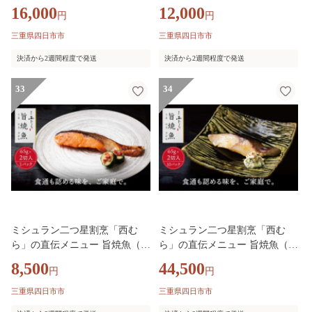
まやきざかな）西京味噌味・鮭
まやきざかな）西京味噌味・鮭
16,000
12,000
円
円
骨取 約65g×2切入 3パック│鮭
骨取 約65g×2切入 2パック│鮭
切り身 骨なし 西京漬け 切り身
切り身 骨なし 西京漬け 切り身
三重県四日市市
三重県四日市市
小分け パック 冷凍 味付け 西京
小分け パック 冷凍 味付け 西京
決済から2週間程度で発送
決済から2週間程度で発送
白味噌 和食 弁当 おかず 焼くだ
白味噌 和食 弁当 おかず 焼くだ
け
け
33
34
ミシュラン二つ星割烹「西む
ミシュラン二つ星割烹「西む
ら」の直伝メニュー 旨焼魚（う
ら」の直伝メニュー 旨焼魚（う
まやきざかな）西京味噌味・鮭
まやきざかな）西京味噌味・銀
8,500
44,500
円
円
骨取 約65g×2切入 1パック│鮭
鱈（ぎんだら） 約65g×2切入 10
切り身 骨なし 西京漬け 切り身
パック│銀ダラ西京漬け 切り身
三重県四日市市
三重県四日市市
小分け パック 冷凍 味付け 西京
小分け パック 冷凍 味付け 西京