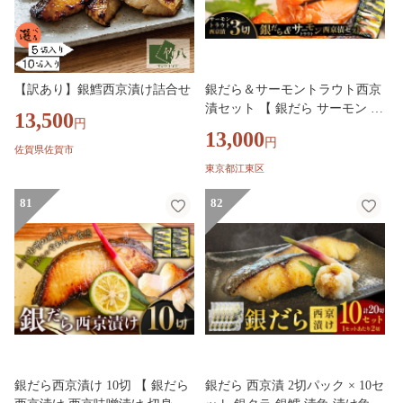
【訳あり】銀鱈西京漬け詰合せ
銀だら＆サーモントラウト西京
漬セット 【 銀だら サーモン ト
13,500
円
ラウト 西京漬け 西京味噌漬け
13,000
円
切身 豊洲市場 おかず 】
佐賀県佐賀市
東京都江東区
81
82
銀だら西京漬け 10切 【 銀だら
銀だら 西京漬 2切パック × 10セ