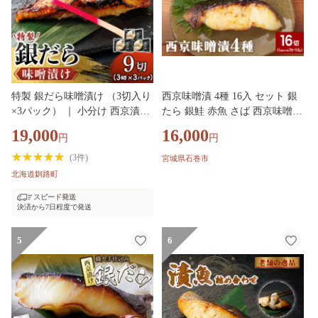
特製 銀だら味噌漬け （3切入り
西京味噌漬 4種 16入 セット 銀
×3パック） ｜ 小分け 西京漬け
たら 銀鮭 赤魚 さば 西京味噌
ではなく独自に調合した 特製味
味噌漬 味噌 漬魚 手作り 個包装
19,000
16,000
円
円
噌 による 味噌漬け 銀鱈 ギンダ
詰め合わせ 銀鱈 銀タラ 鮭 しゃ
ラ ぎんだら 漬魚 味噌 味噌漬け
け 赤ウオ 鯖 サバ 魚 海鮮 魚介
(
3件
)
宮城県石巻市
西京焼き 魚介人気 スピード発
ヤマユ佐勇水産
北海道釧路町
送 すぐ届く 魚介類 海鮮 笹谷商
スピード発送
店 直営 釧之助本店 せんのすけ
決済から7日程度で発送
高級 スピード発送 すぐ届く す
ぐ発送 北海道 釧路町 釧路超 特
5
6
産品