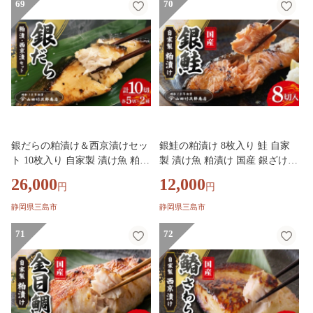
生日 プレゼント ギフト 贈答用
69
生日 プレゼント ギフト 贈答用
70
贈り物 三島ブランド 老舗 魚屋
贈り物 三島ブランド 老舗 魚屋
山田竹次郎商店 三島市 静岡県
山田竹次郎商店 三島市 静岡県
銀だらの粕漬け＆西京漬けセッ
銀鮭の粕漬け 8枚入り 鮭 自家
ト 10枚入り 自家製 漬け魚 粕漬
製 漬け魚 粕漬け 国産 銀ざけ
け 西京漬け 銀鱈 西京味噌 西京
さけ 冷凍 海産物 魚 魚介類 贅
26,000
12,000
円
円
焼き 冷凍 海産物 魚 魚介類 贅
沢 おかず 惣菜 和風総菜 お取り
沢 おかず 惣菜 和風総菜 お取り
寄せ 母の日 父の日 敬老の日 誕
静岡県三島市
静岡県三島市
寄せ 母の日 父の日 敬老の日 誕
生日 プレゼント ギフト 贈答用
生日 プレゼント ギフト 贈答用
71
贈り物 三島ブランド 老舗 魚屋
72
贈り物 三島ブランド 老舗 魚屋
山田竹次郎商店 三島市 静岡県
山田竹次郎商店 三島市 静岡県