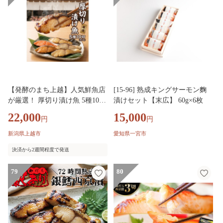
【発酵のまち上越】人気鮮魚店
[15-96] 熟成キングサーモン麴
が厳選！ 厚切り漬け魚 5種10切
漬けセット【末広】 60g×6枚
セット（約1kg）銀鱈/サーモン/
22,000
15,000
円
円
西京漬/粕漬/塩麹 熨斗対応可 あ
るるんの海
新潟県上越市
愛知県一宮市
決済から2週間程度で発送
79
80