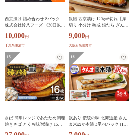
西京漬け 詰め合わせ 8パック
銀鱈 西京漬け 120g×6切れ【厚
株式会社鈴八フーズ 《30日以内
切り 小分け 熟成 銀だら ぎんだ
に出荷予定(土日祝除く)》 千葉
ら ギンダラ 海産物 魚 惣菜 西
10,000
9,000
円
円
県 勝浦市 西京漬け 西京漬 セッ
京焼き 味噌 お酒のあて 訳あり
ト 切り身 魚 個包装 食べ比べ
サイズ不揃い 家計応援 切り落
千葉県勝浦市
大阪府泉佐野市
お弁当 焼き魚 焼魚 贈答 ギフト
とし】 G4166
冷凍 送料無料 【配送不可地
15
16
域：離島】
さば 簡単レンジであたため調理
訳あり 伝統の味 北海道産 さん
焼きさば とくぢ味噌漬け 16枚
ま米ぬか本漬 3尾×4パック (1袋
【さば サバ 鯖 焼き鯖 とくぢ味
あたり190g以上)【株式会社マ
27,000
7,000