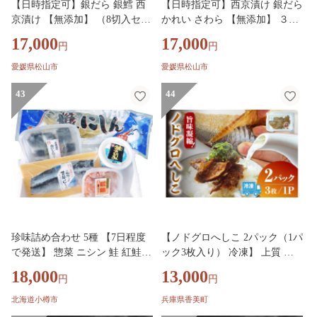
【日時指定可】銀だら 銀鱈 西
【日時指定可】西京漬け 銀だら
京漬け 【無添加】 （8切入セッ
かれい さわら 【無添加】 ３種
ト・個包装・冷凍）【簡易箱】
詰め合わせ （人気の銀だら入
17,000
17,000
円
円
銀ダラ 西京漬 無着色 無添加味
り・個包装・冷凍） 【化粧箱】
噌 西京焼き 添加物不使用 塩分
銀鱈西京漬け かれい西京漬け
愛媛県松山市
愛媛県松山市
控えめ約1% 小分け 簡単調理 ギ
さわら西京漬け 西京漬 無着色
フト 贈り物 お中元 お歳暮 〈愛
43
無添加味噌 西京焼き 添加物不
44
媛県松山市〉
使用 塩分控えめ約1% 小分け 簡
単調理 ギフト 贈り物 お中元 お
歳暮 愛媛県松山市 ★
珍味詰め合わせ 5種 【7日程度
【ノドグロへしこ 2パック（1パ
で発送】 惣菜 ニシン 鮭 紅鮭
ック3枚入り） 冷凍】 上質 の
さけ セット 春鰊 にしん 甘酢
どぐろ 自家製 へしこ お酒 あて
18,000
13,000
円
円
米糀 糀漬 糠にしん 冷凍 小樽市
ご飯のお供 保存食品 おつまみ
北海道
肴 おすすめ 兵庫県 香美町 香住
北海道小樽市
兵庫県香美町
産 北由商店 44-23