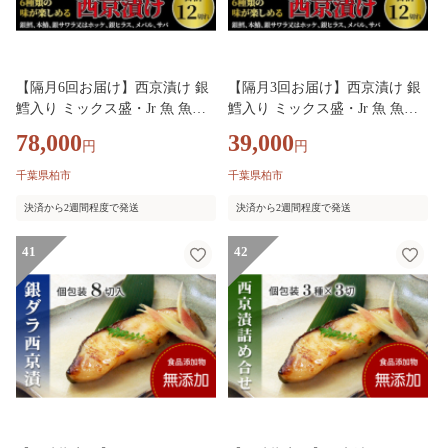
【隔月6回お届け】西京漬け 銀
【隔月3回お届け】西京漬け 銀
鱈入り ミックス盛・Jr 魚 魚介
鱈入り ミックス盛・Jr 魚 魚介
海鮮 漬魚 漬け魚 西京焼き 銀鱈
海鮮 漬魚 漬け魚 西京焼き 銀鱈
78,000
39,000
円
円
本鰆 銀ヒラス メバル サバ 食べ
本鰆 銀ヒラス メバル サバ 食べ
比べ 千葉県 柏市
比べ 千葉県 柏市
千葉県柏市
千葉県柏市
決済から2週間程度で発送
決済から2週間程度で発送
41
42