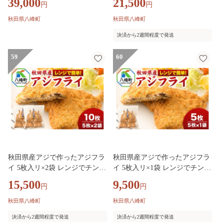
39,000
21,500
円
円
漬、西京漬、塩麹漬 [おかず 魚
かず 夕飯 お弁当 揚げ物 冷凍
料理 焼くだけ お弁当 夕飯 つま
魚料理 鯵]
秋田県八峰町
秋田県八峰町
み]
決済から2週間程度で発送
59
60
秋田県産アジで作ったアジフラ
秋田県産アジで作ったアジフラ
イ 5枚入リ×2袋 レンジでチンす
イ 5枚入リ×1袋 レンジでチンす
る簡単便利 [レンチン 簡単 お
る簡単便利 [レンチン 簡単 お
15,500
9,500
円
円
かず 夕飯 お弁当 揚げ物 冷凍
かず 夕飯 お弁当 揚げ物 冷凍
魚料理 鯵]
魚料理 鯵]
秋田県八峰町
秋田県八峰町
決済から2週間程度で発送
決済から2週間程度で発送