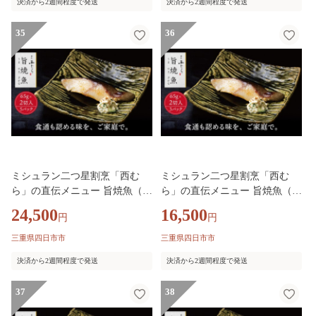
決済から2週間程度で発送
決済から2週間程度で発送
白味噌 和食 弁当 おかず 焼くだ
白味噌 和食 弁当 おかず 焼くだ
け
け
35
36
ミシュラン二つ星割烹「西む
ミシュラン二つ星割烹「西む
ら」の直伝メニュー 旨焼魚（う
ら」の直伝メニュー 旨焼魚（う
まやきざかな）西京味噌味・銀
まやきざかな）西京味噌味・銀
24,500
16,500
円
円
鱈（ぎんだら） 約65g×2切入 5
鱈（ぎんだら） 約65g×2切入 3
パック│銀ダラ西京漬け 切り身
パック│銀ダラ西京漬け 切り身
三重県四日市市
三重県四日市市
小分け パック 冷凍 味付け 西京
小分け パック 冷凍 味付け 西京
決済から2週間程度で発送
決済から2週間程度で発送
白味噌 和食 弁当 おかず 焼くだ
白味噌 和食 弁当 おかず 焼くだ
け
け
37
38