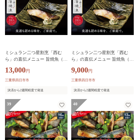
ミシュラン二つ星割烹「西む
ミシュラン二つ星割烹「西む
ら」の直伝メニュー 旨焼魚（う
ら」の直伝メニュー 旨焼魚（う
まやきざかな）西京味噌味・銀
まやきざかな）西京味噌味・銀
13,000
9,000
円
円
鱈（ぎんだら） 約65g×2切入 2
鱈（ぎんだら） 約65g×2切入 1
パック│銀ダラ西京漬け 切り身
パック│銀ダラ西京漬け 切り身
三重県四日市市
三重県四日市市
小分け パック 冷凍 味付け 西京
小分け パック 冷凍 味付け 西京
決済から2週間程度で発送
決済から2週間程度で発送
白味噌 和食 弁当 おかず 焼くだ
白味噌 和食 弁当 おかず 焼くだ
け
け
39
40