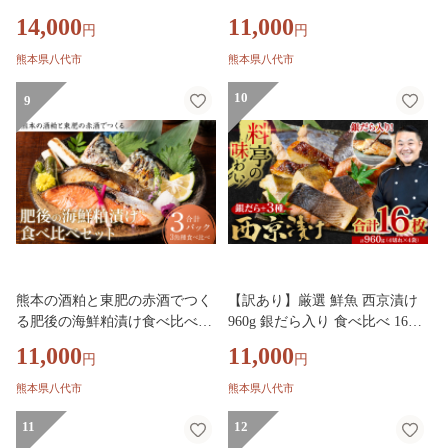
西京焼き 4切れ×6袋 日本料理店
焼き魚 海鮮 赤酒 味噌 味噌漬け
14,000
11,000
円
円
料亭 西京焼き 銀だら 厳選 鮮魚
サーモン 銀だら 鱈 サバ 鯖 魚
魚 さかな 冷凍
熊本 八代市 食べ比べ
熊本県八代市
熊本県八代市
10
9
熊本の酒粕と東肥の赤酒でつく
【訳あり】厳選 鮮魚 西京漬け
る肥後の海鮮粕漬け食べ比べセ
960g 銀だら入り 食べ比べ 16枚
ット おかず レシピ 焼き魚 海鮮
西京焼き 4切れ×4袋 日本料理店
11,000
11,000
円
円
赤酒 酒粕 粕漬 サーモン 銀だら
料亭 西京焼き 銀だら 厳選 鮮魚
鱈 サバ 鯖 魚 熊本 八代市 食べ
魚 さかな 冷凍
熊本県八代市
熊本県八代市
比べ
11
12