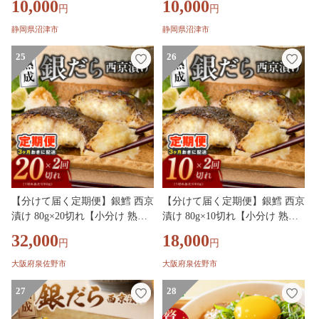
10,000
10,000
円
円
供 おかず お取り寄せ おすすめ
かず お取り寄せ おすすめ お中
お中元 お歳暮 ギフト 沼津 静岡
元 お歳暮 ギフト 沼津 静岡
静岡県沼津市
静岡県沼津市
25
26
【分けて届く定期便】銀鱈 西京
【分けて届く定期便】銀鱈 西京
漬け 80g×20切れ【小分け 熟成
漬け 80g×10切れ【小分け 熟成
銀だら ぎんだら ギンダラ 海産
銀だら ぎんだら ギンダラ 海産
32,000
18,000
円
円
物 魚 惣菜 西京焼き 味噌 訳あ
物 魚 惣菜 西京焼き 味噌 訳あ
り サイズ不揃い 全2回】 G4263
り サイズ不揃い 全2回】 G4262
大阪府泉佐野市
大阪府泉佐野市
27
28