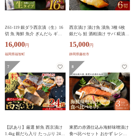
Z61-119 銀ダラ西京漬（生）16
西京漬け 漬け魚 漬魚 3種 6枚
切 魚 海鮮 魚介 ぎんだら ギフ
銀だら 鮭 酒粕漬け サバ 糀漬け
ト 贈答 おかず おつまみ
焼き魚 お魚 食品 サーモン サケ
16,000
15,000
円
円
サバ 冷凍 個包装 贈答 おかず
漬魚 セット 漬け 惣菜 味付き
福岡県福智町
静岡県藤枝市
静岡県 藤枝市
7
8
【訳あり】厳選 鮮魚 西京漬け
東肥の赤酒仕込み海鮮味噌漬け
1.4kg 銀だら入り たっぷり 24枚
食べ比べセット おかず レシピ