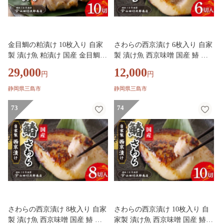
金目鯛の粕漬け 10枚入り 自家
さわらの西京漬け 6枚入り 自家
製 漬け魚 粕漬け 国産 金目鯛
製 漬け魚 西京味噌 国産 鰆 さ
キンメ キンメダイ 冷凍 海産物
わら サワラ 西京焼き 西京みそ
29,000
12,000
円
円
魚 魚介類 贅沢 おかず 惣菜 和
冷凍 海産物 魚 魚介類 贅沢 お
風総菜 お取り寄せ 母の日 父の
かず 惣菜 和風総菜 お取り寄せ
静岡県三島市
静岡県三島市
日 敬老の日 誕生日 プレゼント
母の日 父の日 敬老の日 誕生日
ギフト 贈答用 贈り物 三島ブラ
73
プレゼント ギフト 贈答用 贈り
74
ンド 老舗 魚屋 山田竹次郎商店
物 三島ブランド 老舗 魚屋 山田
三島市 静岡県
竹次郎商店 三島市 静岡県
さわらの西京漬け 8枚入り 自家
さわらの西京漬け 10枚入り 自
製 漬け魚 西京味噌 国産 鰆 さ
家製 漬け魚 西京味噌 国産 鰆