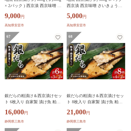
× 2パック ) 西京漬 西京味噌 さ
西京漬 西京味噌 さいきょうづ
いきょうづけ セット西京味噌
け セット西京味噌 西京みそ 味
9,000
5,000
円
円
西京みそ 味噌漬け みそ 味噌 魚
噌漬け みそ 味噌 魚介 魚 小分
介 魚 小分け 個包装 西京焼き
け 個包装 西京焼き 西京漬 西京
高知県安芸市
高知県安芸市
西京漬 西京 冷凍 鮮魚 漬け魚
冷凍 鮮魚 漬け魚 漬魚 新鮮 お
漬魚 新鮮 おかず おつまみ 高知
67
かず おつまみ 高知県 安芸市
68
県 安芸市
銀だらの粕漬け＆西京漬けセッ
銀だらの粕漬け＆西京漬けセッ
ト 6枚入り 自家製 漬け魚 粕漬
ト 8枚入り 自家製 漬け魚 粕漬
け 西京漬け 銀鱈 西京味噌 西京
け 西京漬け 銀鱈 西京味噌 西京
16,000
21,000
円
円
焼き 冷凍 海産物 魚 魚介類 贅
焼き 冷凍 海産物 魚 魚介類 贅
沢 おかず 惣菜 和風総菜 お取り
沢 おかず 惣菜 和風総菜 お取り
静岡県三島市
静岡県三島市
寄せ 母の日 父の日 敬老の日 誕
寄せ 母の日 父の日 敬老の日 誕