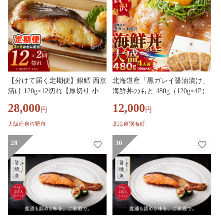
【分けて届く定期便】銀鱈 西京
北海道産「黒ガレイ醤油漬け」
漬け 120g×12切れ【厚切り 小分
海鮮丼のもと 480g（120g×4P）
け 熟成 銀だら ぎんだら ギンダ
28,000
12,000
円
円
ラ 海産物 魚 惣菜 西京焼き 味
噌 訳あり サイズ不揃い 全2
大阪府泉佐野市
北海道別海町
回】 G4260
29
30