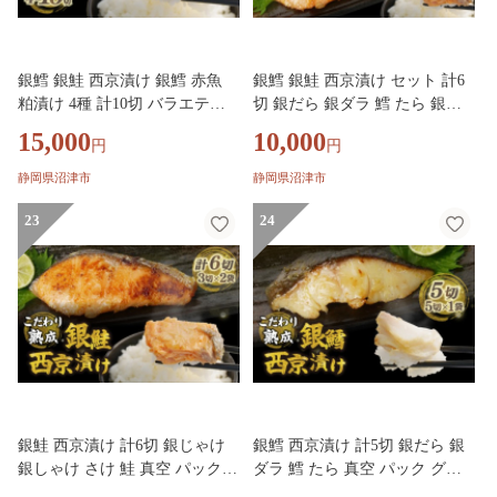
銀鱈 銀鮭 西京漬け 銀鱈 赤魚
銀鱈 銀鮭 西京漬け セット 計6
粕漬け 4種 計10切 バラエティ
切 銀だら 銀ダラ 鱈 たら 銀じ
セット 銀だら 銀ダラ 鱈 たら
ゃけ 銀しゃけ さけ 鮭 真空 パ
15,000
10,000
円
円
銀じゃけ 銀しゃけ さけ 鮭 赤魚
ック 西京漬け グリル 焼魚 焼き
真空 パック 西京漬け グリル 焼
魚 ごはんのお供 おかず お取り
静岡県沼津市
静岡県沼津市
魚 焼き魚 ごはんのお供 おかず
寄せ おすすめ お中元 お歳暮 ギ
お取り寄せ おすすめ お中元 お
23
フト 沼津 静岡
24
歳暮 ギフト 沼津 静岡
銀鮭 西京漬け 計6切 銀じゃけ
銀鱈 西京漬け 計5切 銀だら 銀
銀しゃけ さけ 鮭 真空 パック
ダラ 鱈 たら 真空 パック グリ
グリル 焼魚 焼き魚 ごはんのお
ル 焼魚 焼き魚 ごはんのお供 お