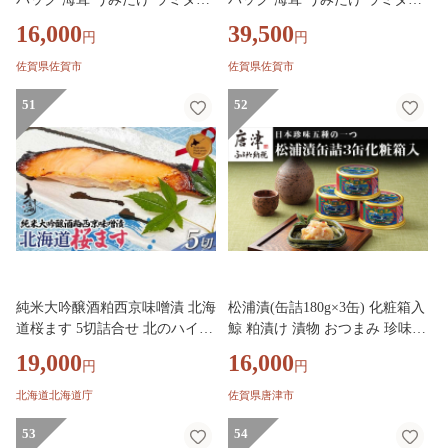
珍味 粕漬 漬物 海産物：B160-0
珍味 粕漬 漬物 海産物：B395-0
16,000
39,500
円
円
49
16
佐賀県佐賀市
佐賀県佐賀市
51
52
純米大吟醸酒粕西京味噌漬 北海
松浦漬(缶詰180g×3缶) 化粧箱入
道桜ます 5切詰合せ 北のハイグ
鯨 粕漬け 漬物 おつまみ 珍味
レード食品 北海道産 桜ます 西
酒のつまみ 海鮮 鯨軟骨 酒粕 ご
19,000
16,000
円
円
京味噌漬 酒粕 純米大吟醸 切身
飯のお供 松浦漬本舗
魚介 海産物 国産 おつまみ 肴
北海道北海道庁
佐賀県唐津市
ごはんのお供 グルメ 贈答用 ギ
フト F6S-562
53
54