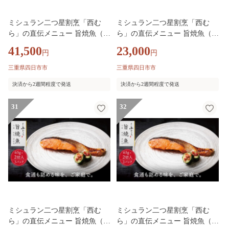
ミシュラン二つ星割烹「西む
ミシュラン二つ星割烹「西む
ら」の直伝メニュー 旨焼魚（う
ら」の直伝メニュー 旨焼魚（う
まやきざかな）西京味噌味・鮭
まやきざかな）西京味噌味・鮭
41,500
23,000
円
円
骨取 約65g×2切入 10パック│鮭
骨取 約65g×2切入 5パック│鮭
切り身 骨なし 西京漬け 切り身
切り身 骨なし 西京漬け 切り身
三重県四日市市
三重県四日市市
小分け パック 冷凍 味付け 西京
小分け パック 冷凍 味付け 西京
決済から2週間程度で発送
決済から2週間程度で発送
白味噌 和食 弁当 おかず 焼くだ
白味噌 和食 弁当 おかず 焼くだ
け
け
31
32
ミシュラン二つ星割烹「西む
ミシュラン二つ星割烹「西む
ら」の直伝メニュー 旨焼魚（う
ら」の直伝メニュー 旨焼魚（う