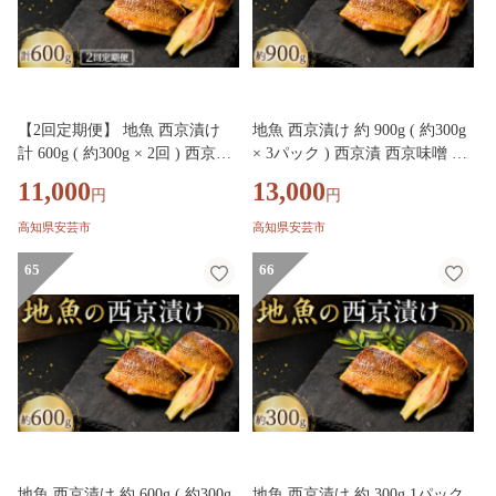
【2回定期便】 地魚 西京漬け
地魚 西京漬け 約 900g ( 約300g
計 600g ( 約300g × 2回 ) 西京漬
× 3パック ) 西京漬 西京味噌 さ
西京味噌 さいきょうづけ セッ
いきょうづけ セット西京味噌
11,000
13,000
円
円
ト西京味噌 西京みそ 味噌漬け
西京みそ 味噌漬け みそ 味噌 魚
みそ 味噌 魚介 魚 小分け 個包
介 魚 小分け 個包装 西京焼き
高知県安芸市
高知県安芸市
装 西京焼き 西京漬 西京 冷凍
西京漬 西京 冷凍 鮮魚 漬け魚
鮮魚 漬け魚 漬魚 新鮮 おかず
65
漬魚 新鮮 おかず おつまみ 高知
66
おつまみ 高知県 安芸市
県 安芸市
地魚 西京漬け 約 600g ( 約300g
地魚 西京漬け 約 300g 1パック