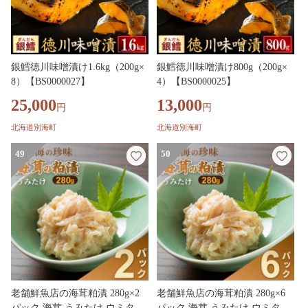
銀鱈徳川味噌漬け1.6kg（200g×
銀鱈徳川味噌漬け800g（200g×
8）【BS0000027】
4）【BS0000025】
25,000
13,000
円
円
北海道別海町
北海道別海町
49
50
老舗鮮魚店の海茸粕漬 280g×2
老舗鮮魚店の海茸粕漬 280g×6
パック 海茸 うみたけ ウミタケ
パック 海茸 うみたけ ウミタケ