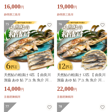
わら サワラ 西京焼き 西京みそ
さわら サワラ 西京焼き 西京み
16,000
19,000
円
円
冷凍 海産物 魚 魚介類 贅沢 お
そ 冷凍 海産物 魚 魚介類 贅沢
かず 惣菜 和風総菜 お取り寄せ
おかず 惣菜 和風総菜 お取り寄
静岡県三島市
静岡県三島市
母の日 父の日 敬老の日 誕生日
せ 母の日 父の日 敬老の日 誕生
プレゼント ギフト 贈答用 贈り
75
日 プレゼント ギフト 贈答用 贈
76
物 三島ブランド 老舗 魚屋 山田
り物 三島ブランド 老舗 魚屋 山
竹次郎商店 三島市 静岡県
田竹次郎商店 三島市 静岡県
天然鮎の粕漬け 6匹 【 由良川
天然鮎の粕漬け 12匹 【 由良川
漁協 あゆ 鮎 アユ 魚 魚介 川魚
漁協 あゆ 鮎 アユ 魚 魚介 川魚
海鮮 漬け魚 粕漬け 酒粕 天然
海鮮 漬け魚 粕漬け 酒粕 天然
14,000
22,000
円
円
大人 贅沢 おつまみ 酒の肴 珍味
大人 贅沢 おつまみ 酒の肴 珍味
舞鶴 京都 】
舞鶴 京都 】
京都府舞鶴市
京都府舞鶴市
77
78