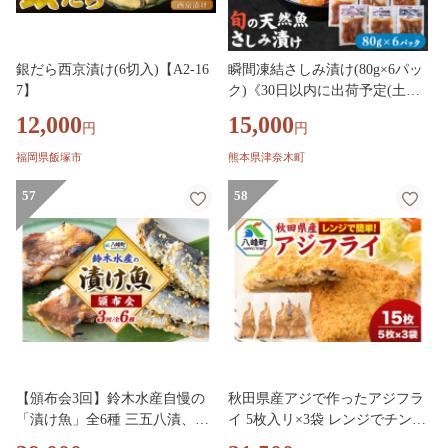
銀だら西京漬け(6切入)【A2-16
瞬間凍結さしみ漬け(80g×6パッ
7】
ク)《30日以内に出荷予定(土日
祝除く)》熊本県 葦北郡 津奈木
12,000
15,000
円
円
町 平国丸 旬 旬の魚 刺身 真鯛
太刀魚 コショウダイ スズキ 赤
福岡県飯塚市
熊本県津奈木町
カマス
57
58
【頒布会3回】鈴木水産自慢の
秋田県産アジで作ったアジフラ
「漬け魚」全6種 三五八漬、旨
イ 5枚入リ×3袋 レンジでチンす
みそ粕漬、寒こうじ漬、みりん
る簡単便利 [レンチン 簡単 お