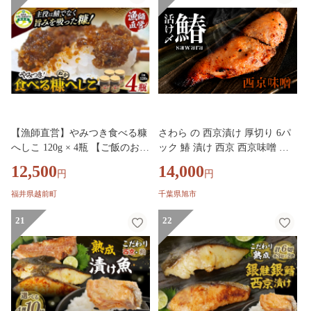
【漁師直営】やみつき食べる糠
さわら の 西京漬け 厚切り 6パ
へしこ 120g × 4瓶 【ご飯のお供
ック 鰆 漬け 西京 西京味噌 サ
発酵調味料 ガーリック風味 万
ワラ 国産 海の幸 海 魚 ご飯の
12,500
14,000
円
円
能調味料 へしこ 米ぬか】 おう
お供 おかず おすすめ おいしい
ちdeえちぜん [e38-a010]
贈答 ギフト プレゼント 贈答 記
福井県越前町
千葉県旭市
念日 お祝い 送料無料 ふるさと
21
納税 飯岡ヤマイチ水産-大納屋-
22
千葉県 旭市 iys034