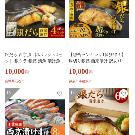
銀だら 西京漬 2切パック × 4セ
【総合ランキング1位獲得！】
ット 銀タラ 銀鱈 漬魚 漬け魚
厚切り銀鱈 西京漬け 訳あり 銀
魚 魚介類 海鮮 和食 日本食 切
鱈 西京漬け 計約 1,000g (約 100
10,000
10,000
円
円
り身 味噌漬 熟成 焼くだけ 簡単
g × 10切) 西京味噌 西京みそ 味
簡単調理 惣菜 西京焼き 西京漬
噌漬け みそ 味噌 鮮魚 魚介 銀
宮城県石巻市
神奈川県藤沢市
け 西京 ブレンド味噌 おかず お
だら 銀ダラ ギンダラ ぎんだら
つまみ ご飯のお供 お弁当 冷凍
13
鱈 タラ 魚 西京焼き 西京漬 西
14
個包装 小分け 贈り物 ギフト 宮
京やき 冷凍 厳選 鮮魚 漬け魚
城県 宮城 石巻市
漬魚 新鮮 小分け 人気返礼品 お
かず おつまみ お酒のあて 家計
応援 10000円 魚喜 神奈川 湘南
藤沢