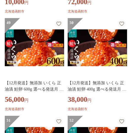
10,000
72,000
円
円
ッピング 数の子 魚卵 ごはんの
鮮 いくら丼 パスタ 海の宝石 食
お供 和え物 アレンジ 正月 魚介
感 贅沢 使い切りサイズ おにぎ
北海道函館市
北海道函館市
加工品 冷凍 グルメ お取り寄せ
り 巻きずし カナッペ 北海道 函
お取り寄せグルメ 北海道 函館
49
館 ふるさと グルメ お取り寄せ
50
市 送料無料_HD109-021
送料無料_HD032-069-12
【12月発送】無添加 いくら 正
【12月発送】無添加 いくら 正
油漬 鮭卵 600g 選べる発送月 函
油漬 鮭卵 400g 選べる発送月 函
館朝市 弥生水産 イクラ 魚卵 海
館朝市 弥生水産 イクラ 魚卵 海
56,000
38,000
円
円
鮮 いくら丼 パスタ 海の宝石 食
鮮 いくら丼 パスタ 海の宝石 食
感 贅沢 使い切りサイズ おにぎ
感 贅沢 使い切りサイズ おにぎ
北海道函館市
北海道函館市
り 巻きずし カナッペ 北海道 函
り 巻きずし カナッペ 北海道 函
館 ふるさと グルメ お取り寄せ
51
館 ふるさと グルメ お取り寄せ
52
送料無料_HD032-068-12
送料無料_HD032-067-12