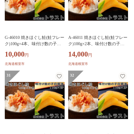
G-46010 焼きほぐし鮭(鮭フレー
A-46011 焼きほぐし鮭(鮭フレー
ク)100g×4本、味付け数の子白
ク)100g×2本、味付け数の子白
醤油110g×1Pセット
醤油110g×4Pセット
10,000
14,000
円
円
北海道根室市
北海道根室市
31
32