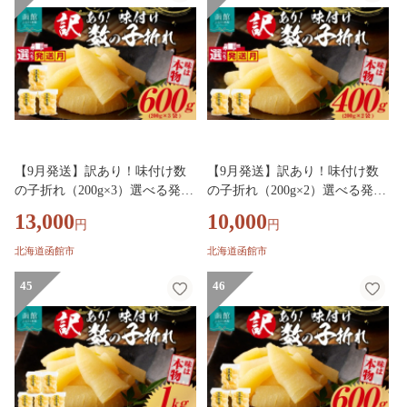
り寄せグルメ 北海道 函館市 送
り寄せグルメ 北海道 函館市 送
料無料_HD109-021-10
料無料_HD109-020-09
【9月発送】訳あり！味付け数
【9月発送】訳あり！味付け数
の子折れ（200g×3）選べる発送
の子折れ（200g×2）選べる発送
月 数の子 折れ 規格外 味は本物
月 数の子 折れ 規格外 味は本物
13,000
10,000
円
円
歯ごたえ 抜群 おつまみ トッピ
歯ごたえ 抜群 おつまみ トッピ
ング 数の子 魚卵 ごはんのお供
ング 数の子 魚卵 ごはんのお供
北海道函館市
北海道函館市
和え物 アレンジ 正月 魚介 加工
和え物 アレンジ 正月 魚介 加工
品 冷凍 グルメ お取り寄せ お取
45
品 冷凍 グルメ お取り寄せ お取
46
り寄せグルメ 北海道 函館市 送
り寄せグルメ 北海道 函館市 送
料無料_HD109-022-09
料無料_HD109-021-09