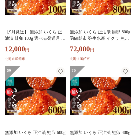
【9月発送】 無添加 いくら 正
無添加 いくら 正油漬 鮭卵 800g
油漬 鮭卵 100g 選べる発送月 函
函館朝市 弥生水産 イクラ 魚卵
館朝市 弥生水産 イクラ 魚卵 海
海鮮 いくら丼 パスタ 海の宝石
12,000
72,000
円
円
鮮 いくら丼 パスタ 海の宝石 食
食感 贅沢 使い切りサイズ おに
感 贅沢 使い切りサイズ おにぎ
ぎり 巻きずし カナッペ 北海道
北海道函館市
北海道函館市
り 巻きずし カナッペ 北海道 函
函館 ふるさと グルメ お取り寄
館 ふるさと グルメ お取り寄せ
69
せ 送料無料_HD032-069
70
送料無料_HD032-065-09
無添加 いくら 正油漬 鮭卵 600g
無添加 いくら 正油漬 鮭卵 400g