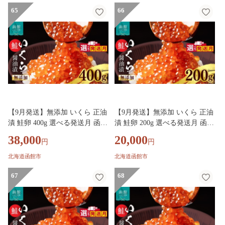
ふるさと グルメ お取り寄せ 送
65
ふるさと グルメ お取り寄せ 送
66
料無料_HD032-069-09
料無料_HD032-068-09
【9月発送】無添加 いくら 正油
【9月発送】無添加 いくら 正油
漬 鮭卵 400g 選べる発送月 函館
漬 鮭卵 200g 選べる発送月 函館
朝市 弥生水産 イクラ 魚卵 海鮮
朝市 弥生水産 イクラ 魚卵 海鮮
38,000
20,000
円
円
いくら丼 パスタ 海の宝石 食感
いくら丼 パスタ 海の宝石 食感
贅沢 使い切りサイズ おにぎり
贅沢 使い切りサイズ おにぎり
北海道函館市
北海道函館市
巻きずし カナッペ 北海道 函館
巻きずし カナッペ 北海道 函館
ふるさと グルメ お取り寄せ 送
67
ふるさと グルメ お取り寄せ 送
68
料無料_HD032-067-09
料無料_HD032-066-09