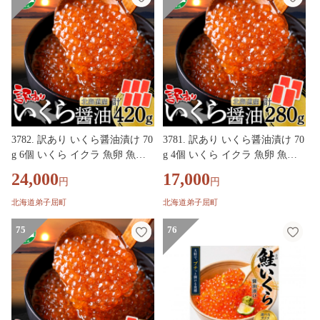
3782. 訳あり いくら醤油漬け 70
3781. 訳あり いくら醤油漬け 70
g 6個 いくら イクラ 魚卵 魚介
g 4個 いくら イクラ 魚卵 魚介
海鮮 タレ漬け 鮭いくら 北海道
海鮮 タレ漬け 鮭いくら 北海道
24,000
17,000
円
円
産 送料無料 北海道 弟子屈町
産 送料無料 北海道 弟子屈町
北海道弟子屈町
北海道弟子屈町
75
76