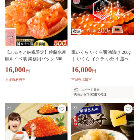
【ふるさと納税限定】佐藤水産
竈いくら いくら醤油漬け 200g
鮭ルイベ漬 業務用パック 500g |
｜ いくら イクラ 小分け 選べる
いくら さけ 海鮮 魚介 北海道
容量 冷凍いくら 魚卵 ごはんの
16,000
16,000
円
円
石狩市
お供 海鮮 海鮮丼 すし 寿司 手
巻き寿司 イクラ丼 軍艦 人気 ラ
北海道石狩市
宮城県塩竈市
ンキング ふるさと納税 ギフト
スピード発送
贈答 お取り寄せ 鮭いくら いく
決済から7日程度で発送
ら醤油漬け 醤油いくら 醤油鮭
いくら ikura 大好評品 高評価 ふ
21
22
るさとチョイス チョイス 海の
幸なのにYAMATO 塩竈 塩竈市
塩釜 宮城