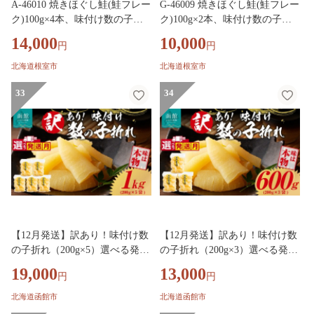
A-46010 焼きほぐし鮭(鮭フレー
G-46009 焼きほぐし鮭(鮭フレー
ク)100g×4本、味付け数の子白
ク)100g×2本、味付け数の子白
醤油110g×3Pセット
醤油110g×2Pセット
14,000
10,000
円
円
北海道根室市
北海道根室市
33
34
【12月発送】訳あり！味付け数
【12月発送】訳あり！味付け数
の子折れ（200g×5）選べる発送
の子折れ（200g×3）選べる発送
月 数の子 折れ 規格外 味は本物
月 数の子 折れ 規格外 味は本物
19,000
13,000
円
円
歯ごたえ 抜群 おつまみ トッピ
歯ごたえ 抜群 おつまみ トッピ
ング 数の子 魚卵 ごはんのお供
ング 数の子 魚卵 ごはんのお供
北海道函館市
北海道函館市
和え物 アレンジ 正月 魚介 加工
和え物 アレンジ 正月 魚介 加工