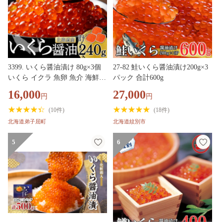
3399. いくら醤油漬け 80g×3個
27-82 鮭いくら醤油漬け200g×3
いくら イクラ 魚卵 魚介 海鮮
パック 合計600g
送料無料 北海道 弟子屈町
16,000
27,000
円
円
(
10件
)
(
18件
)
北海道弟子屈町
北海道紋別市
5
6