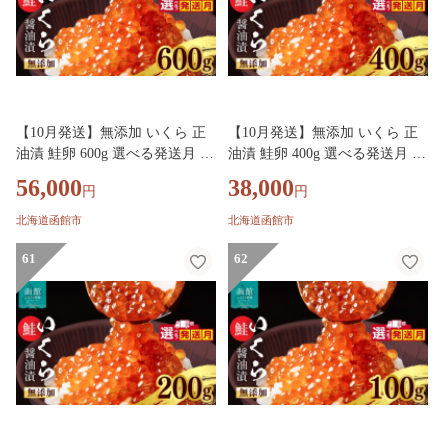
【10月発送】無添加 いくら 正
【10月発送】無添加 いくら 正
油漬 鮭卵 600g 選べる発送月 函
油漬 鮭卵 400g 選べる発送月 函
館朝市 弥生水産 イクラ 魚卵 海
館朝市 弥生水産 イクラ 魚卵 海
56,000
38,000
円
円
鮮 いくら丼 パスタ 海の宝石 食
鮮 いくら丼 パスタ 海の宝石 食
感 贅沢 使い切りサイズ おにぎ
感 贅沢 使い切りサイズ おにぎ
北海道函館市
北海道函館市
り 巻きずし カナッペ 北海道 函
り 巻きずし カナッペ 北海道 函
館 ふるさと グルメ お取り寄せ
61
館 ふるさと グルメ お取り寄せ
62
送料無料_HD032-068-10
送料無料_HD032-067-10