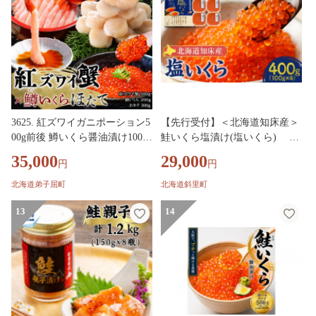
料 北海道 弟子屈町
3625. 紅ズワイガニポーション5
【先行受付】＜北海道知床産＞
00g前後 鱒いくら醤油漬け100g
鮭いくら塩漬け(塩いくら) 40
×2 ホタテ300g カニ かに 蟹 鱒
0g いくら 北海道 鮭 鮭いくら
35,000
29,000
円
円
イクラ 帆立 ほたて 海鮮 お取り
イクラ 北海道産 さけ サケ 塩
寄せ 送料無料 北海道 弟子屈町
塩漬け 塩いくら 400g 100g×4 小
北海道弟子屈町
北海道斜里町
分け 海鮮 魚卵 ご飯のお供 海鮮
13
丼 酒の肴 おつまみ 冷凍 送料無
14
料