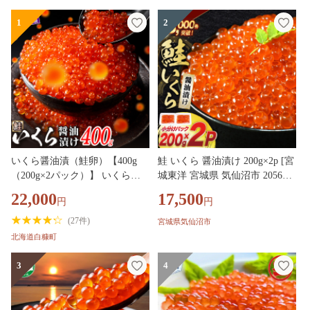
1
2
いくら醤油漬（鮭卵）【400g
鮭 いくら 醤油漬け 200g×2p [宮
（200g×2パック）】 いくらの
城東洋 宮城県 気仙沼市 205633
町 鮭 いくら 醤油漬け ふるさと
41] 魚介 イクラ さけ サケ 鮭 冷
22,000
17,500
円
円
納税 いくら 海鮮 北海道 イクラ
凍 小分け 醤油 鮭卵 鮭いくら
小分け ふるさと ランキング 人
(
27件
)
宮城県気仙沼市
気 高評価 白糠町
北海道白糠町
3
4