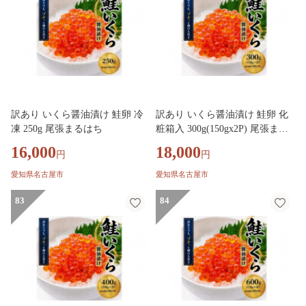
訳あり いくら醤油漬け 鮭卵 冷
訳あり いくら醤油漬け 鮭卵 化
凍 250g 尾張まるはち
粧箱入 300g(150gx2P) 尾張まる
はち
16,000
18,000
円
円
愛知県名古屋市
愛知県名古屋市
83
84