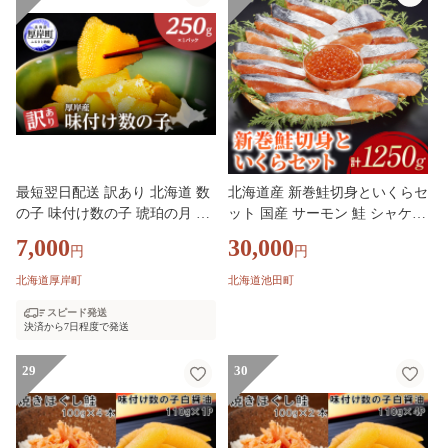
最短翌日配送 訳あり 北海道 数
北海道産 新巻鮭切身といくらセ
の子 味付け数の子 琥珀の月 ひ
ット 国産 サーモン 鮭 シャケ
とくちサイズ 250g (250g×1) か
天然 小分け いくら 直送 イクラ
7,000
30,000
円
円
ずのこ 北海道産 国産 海鮮 厚岸
ふるさと納税 鮭 秋鮭 サケ シャ
魚介類 魚卵
ケ 切り身 北海道 ふるさと 海鮮
北海道厚岸町
北海道池田町
魚 切身 イクラ 無添加
スピード発送
決済から7日程度で発送
29
30