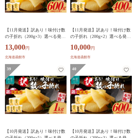
【11月発送】訳あり！味付け数
【11月発送】訳あり！味付け数
の子折れ（200g×3）選べる発送
の子折れ（200g×2）選べる発送
月 数の子 折れ 規格外 味は本物
月 数の子 折れ 規格外 味は本物
13,000
10,000
円
円
歯ごたえ 抜群 おつまみ トッピ
歯ごたえ 抜群 おつまみ トッピ
ング 数の子 魚卵 ごはんのお供
ング 数の子 魚卵 ごはんのお供
北海道函館市
北海道函館市
和え物 アレンジ 正月 魚介 加工
和え物 アレンジ 正月 魚介 加工
品 冷凍 グルメ お取り寄せ お取
39
品 冷凍 グルメ お取り寄せ お取
40
り寄せグルメ 北海道 函館市 送
り寄せグルメ 北海道 函館市 送
料無料_HD109-022-11
料無料_HD109-021-11
【10月発送】訳あり！味付け数
【10月発送】訳あり！味付け数
の子折れ（200g×5）選べる発送
の子折れ（200g×3）選べる発送