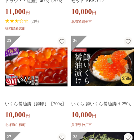
トラウト・紅鮭）400g（200g×2
セット ABAO117
パック）
11,000
10,000
円
円
(
2件
)
北海道網走市
福岡県新宮町
25
26
いくら醤油漬（鱒卵）【200g】
いくら 鱒いくら醤油漬け 250g
10,000
10,000
円
円
北海道白糠町
兵庫県神戸市
27
28