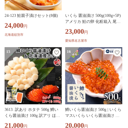
24-123 鮭親子漬けセット(8個)
いくら 醤油漬け 500g(100g×5P)
アメリカ 鮭の卵 化粧箱入 尾張
24,000
円
まるはち | いくら イクラ いく
23,000
円
ら醤油漬け 鮭卵 醤油漬け 化粧
北海道紋別市
箱入り 贈答用 高級 グルメ 人気
愛知県名古屋市
おすすめ 海鮮 魚卵 送料無料
15
16
3613. 訳あり ホタテ 500g 鱒い
鱒いくら醤油漬け 500g | いくら
くら醤油漬け 100g 訳アリ ほた
マスいくら いくら醤油漬け 海
て 帆立 貝柱 鱒いくら いくら
鮮 北海道 石狩市
21,000
20,000
円
円
イクラ 醤油漬け マス 海鮮 海鮮