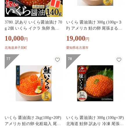
3780. 訳あり いくら醤油漬け 70
いくら 醤油漬け 300g (100g×３
g 2個 いくら イクラ 魚卵 魚介
P) アメリカ 鮭の卵 尾張まるは
海鮮 タレ漬け 鮭いくら 北海道
ち
10,000
19,000
円
円
産 送料無料 北海道 弟子屈町
北海道弟子屈町
愛知県名古屋市
77
78
いくら 醤油漬け 2kg(100g×20P)
いくら 醤油漬け 300g (100g×3P)
アメリカ 鮭の卵 化粧箱入 尾張
北海道 鮭卵 訳あり 冷凍 尾張ま
まるはち
るはち