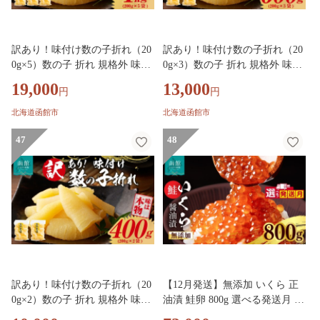
訳あり！味付け数の子折れ（20
訳あり！味付け数の子折れ（20
0g×5）数の子 折れ 規格外 味は
0g×3）数の子 折れ 規格外 味は
本物 歯ごたえ 抜群 おつまみ ト
本物 歯ごたえ 抜群 おつまみ ト
19,000
13,000
円
円
ッピング 数の子 魚卵 ごはんの
ッピング 数の子 魚卵 ごはんの
お供 和え物 アレンジ 正月 魚介
お供 和え物 アレンジ 正月 魚介
北海道函館市
北海道函館市
加工品 冷凍 グルメ お取り寄せ
加工品 冷凍 グルメ お取り寄せ
お取り寄せグルメ 北海道 函館
47
お取り寄せグルメ 北海道 函館
48
市 送料無料_HD109-020
市 送料無料_HD109-022
訳あり！味付け数の子折れ（20
【12月発送】無添加 いくら 正
0g×2）数の子 折れ 規格外 味は
油漬 鮭卵 800g 選べる発送月 函
本物 歯ごたえ 抜群 おつまみ ト
館朝市 弥生水産 イクラ 魚卵 海