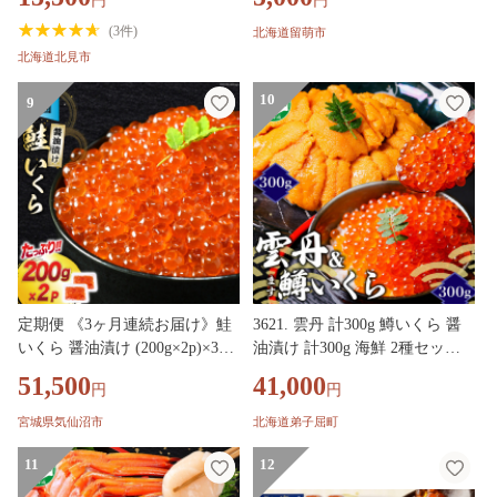
円
円
鮮丼 小分け 瓶詰め 北海道 贈答
ギフト プレゼント 贈り物 お中
(
3件
)
北海道留萌市
元 御中元 )【035-0024】
北海道北見市
10
9
定期便 《3ヶ月連続お届け》鮭
3621. 雲丹 計300g 鱒いくら 醤
いくら 醤油漬け (200g×2p)×3回
油漬け 計300g 海鮮 2種セット
[宮城東洋 宮城県 気仙沼市 2056
うに ウニ チリ産 ミョウバン不
51,500
41,000
円
円
4501] 魚介 イクラ さけ サケ 鮭
使用 冷凍 鱒 ます マスいくら
冷凍 小分け 醤油 鮭卵 鮭いくら
イクラ いくら醤油 魚卵 海鮮丼
宮城県気仙沼市
北海道弟子屈町
手巻き寿司 寿司 すし つまみ お
11
つまみ おかず ごはんのおとも
12
人気 グルメ お取り寄せ 送料無