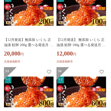
【12月発送】無添加 いくら 正
【12月発送】 無添加 いくら 正
油漬 鮭卵 200g 選べる発送月 函
油漬 鮭卵 100g 選べる発送月 函
館朝市 弥生水産 イクラ 魚卵 海
館朝市 弥生水産 イクラ 魚卵 海
20,000
12,000
円
円
鮮 いくら丼 パスタ 海の宝石 食
鮮 いくら丼 パスタ 海の宝石 食
感 贅沢 使い切りサイズ おにぎ
感 贅沢 使い切りサイズ おにぎ
北海道函館市
北海道函館市
り 巻きずし カナッペ 北海道 函
り 巻きずし カナッペ 北海道 函
館 ふるさと グルメ お取り寄せ
53
館 ふるさと グルメ お取り寄せ
54
送料無料_HD032-066-12
送料無料_HD032-065-12