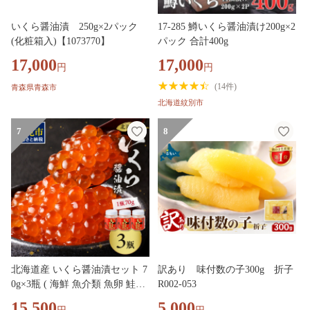
いくら醤油漬 250g×2パック
17-285 鱒いくら醤油漬け200g×2
(化粧箱入)【1073770】
パック 合計400g
17,000
17,000
円
円
(
14件
)
青森県青森市
北海道紋別市
7
8
北海道産 いくら醤油漬セット 7
訳あり 味付数の子300g 折子
0g×3瓶 ( 海鮮 魚介類 魚卵 鮭卵
R002-053
いくら イクラ 醤油 醤油漬け 海
15,500
5,000