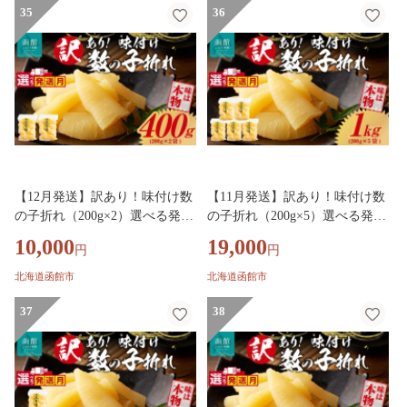
品 冷凍 グルメ お取り寄せ お取
35
品 冷凍 グルメ お取り寄せ お取
36
り寄せグルメ 北海道 函館市 送
り寄せグルメ 北海道 函館市 送
料無料_HD109-020-12
料無料_HD109-022-12
【12月発送】訳あり！味付け数
【11月発送】訳あり！味付け数
の子折れ（200g×2）選べる発送
の子折れ（200g×5）選べる発送
月 数の子 折れ 規格外 味は本物
月 数の子 折れ 規格外 味は本物
10,000
19,000
円
円
歯ごたえ 抜群 おつまみ トッピ
歯ごたえ 抜群 おつまみ トッピ
ング 数の子 魚卵 ごはんのお供
ング 数の子 魚卵 ごはんのお供
北海道函館市
北海道函館市
和え物 アレンジ 正月 魚介 加工
和え物 アレンジ 正月 魚介 加工
品 冷凍 グルメ お取り寄せ お取
37
品 冷凍 グルメ お取り寄せ お取
38
り寄せグルメ 北海道 函館市 送
り寄せグルメ 北海道 函館市 送
料無料_HD109-021-12
料無料_HD109-020-11