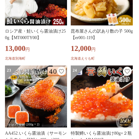
ロシア産・鮭いくら醤油漬け25
昆布屋さんの訳あり数の子 500g
0g【MT000TY00】
【er001-119】
13,000
12,000
円
円
北海道別海町
北海道えりも町
23
24
AA452.いくら醤油漬（サーモン
特製鱒いくら醤油漬け80g×２瓶