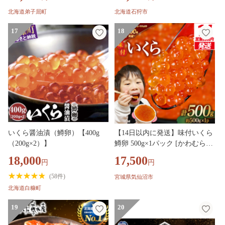
丼 セット 送料無料 北海道 弟子
北海道弟子屈町
北海道石狩市
屈町
17
18
いくら醤油漬（鱒卵）【400g
【14日以内に発送】味付いくら
（200g×2）】
鱒卵 500g×1パック [かわむら家
宮城県 気仙沼市 20564995] いく
18,000
17,500
円
円
ら 海鮮 魚介類 イクラ 醤油漬け
鱒 鱒いくら
(
58件
)
宮城県気仙沼市
北海道白糠町
19
20