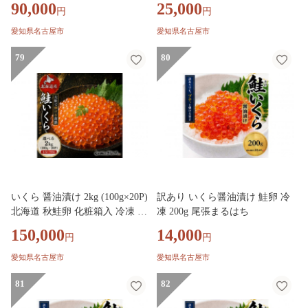
90,000
25,000
円
円
愛知県名古屋市
愛知県名古屋市
79
80
いくら 醤油漬け 2kg (100g×20P)
訳あり いくら醤油漬け 鮭卵 冷
北海道 秋鮭卵 化粧箱入 冷凍 尾
凍 200g 尾張まるはち
張まるはち
150,000
14,000
円
円
愛知県名古屋市
愛知県名古屋市
81
82