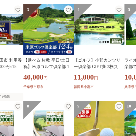
3
4
5
田市 利用券
【選べる 枚数 平日/土日
【ゴルフ】小郡カンツリ
ライ
,000円×15枚)
祝】米原ゴルフ倶楽部 1R
ー倶楽部 GIFT券 3枚(3,00
楽部で
 チケット 新
セルフプレー券（7～9
0円分)
0円分
40,000
11,000
10,
円
円
可 ゴルフ場
月、1～3月昼食付） 1名様
券 施設利用
券 1～4枚
千葉県市原市
福岡県小郡市
兵庫県
f 北陸 温泉
度で発送
宿泊券 利用券
動 スポーツ
8
9
10