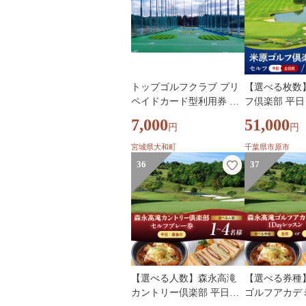
トップゴルフクラブ プリ
【選べる枚数
ペイドカード型利用券 打
フ倶楽部 平日 
ち放題 選べる ゴルフ券 ゴ
イ付プレー券（
7,000
51,000
円
円
ルフプレー券 プリペイド
～3月昼食付） 
カード ゴルフ場 golf ゴル
～4枚
宮城県大和町
千葉県市原市
フ練習 打ちっぱなし ゴル
36
37
フ練習場 練習 大和町 【株
式会社TKG】ta639
【選べる人数】森永高滝
【選べる券種
カントリー倶楽部 平日セ
ゴルフアカデミ