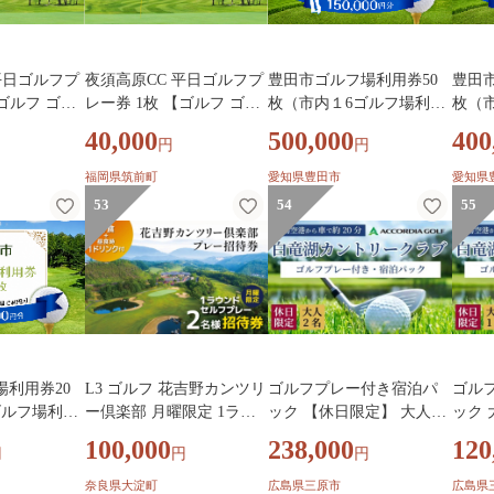
平日ゴルフプ
夜須高原CC 平日ゴルフプ
豊田市ゴルフ場利用券50
豊田
【ゴルフ ゴル
レー券 1枚 【ゴルフ ゴル
枚（市内１6ゴルフ場利用
枚（
プレー券 ゴ
フ場 ゴルフ場プレー券 ゴ
可） | ゴルフ利用券 共通
可） 
40,000
500,000
400
円
円
 ゴルフ利用
ルフプレー券 ゴルフ利用
利用券 ゴルフ場利用券 ゴ
利用券
用券 チケッ
券 ゴルフ場利用券 チケッ
ルフ プレー券 ゴルフチケ
ルフ 
福岡県筑前町
愛知県豊田市
愛知県
レー券 体験
ト 利用券 プレー券 体験
ット ゴルフプレー ラウン
ット 
53
54
55
前町 AW00
平日 福岡県 筑前町 AW00
ド 利用券 チケット スポー
ド 利
1】
ツ レジャー ごるふ golf 愛
ツ レ
知県 豊田市
知県 
場利用券20
L3 ゴルフ 花吉野カンツリ
ゴルフプレー付き宿泊パ
ゴル
ゴルフ場利用
ー倶楽部 月曜限定 1ラウ
ック 【休日限定】 大人2
ック 
利用券 共通
ンドセルフプレー２名様
名様 1泊2食付き 白竜湖カ
定】 1泊2食付き 白竜湖カ
100,000
238,000
120
円
円
円
場利用券 ゴ
招待券 昼食＋昼食時１ド
ントリークラブ ホテル白
ント
 ゴルフチケ
リンク付 | ゴルフ 正統派 1
竜湖リゾートゴルフ ホテ
竜湖
奈良県大淀町
広島県三原市
広島県