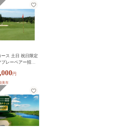
ース 土日 祝日限定
フプレーペアー招待
,000
円
能美市