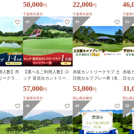
 昼食付（全
日セルフプレー券 1～4名
ー券【平日/土日祝・特
ンド 
50,000
22,000
46,
円
円
様
日】1～3枚（平日：1月～
4名様
12月の期間内全日 / 土日
千葉県市原市
千葉県市原市
千葉県
祝・特日：1月～9月の期
43
44
45
間内全日）
用人数】市
【選べるご利用人数】ロ
赤坂カントリークラブ 土
赤坂
リークラブ
ッテ 皆吉台カントリーク
日祝セルフプレー券 1名様
日セル
レー 利用券
ラブ平日プレー券 【1名様
食事補助付き ゴルフ プレ
食事補
57,000
53,000
31,
円
円
名様】
/ 2名様】
ー 岡山県 赤磐市
ー 岡
千葉県市原市
岡山県赤磐市
岡山県
48
49
50