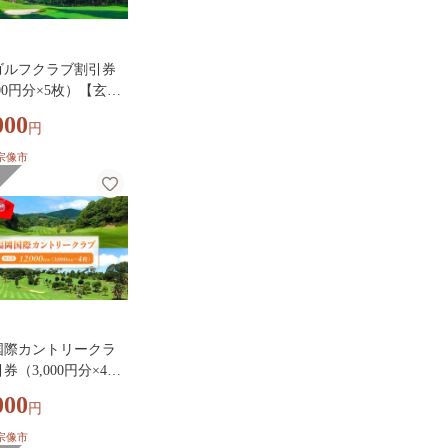
ゴルフクラブ割引券
000円分×5枚）【玄海
クラブ】_HA2062
000
円
宗像市
国際カントリークラ
券（3,000円分×4
【福岡国際カントリ
000
円
ブ】_HA2065
宗像市