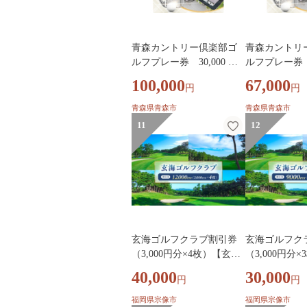
青森カントリー倶楽部ゴ
青森カントリ
ルフプレー券 30,000 円
ルフプレー券 2
(5,000円×6枚)【1761483】
(5,000円券×4
100,000
67,000
円
円
9】
青森県青森市
青森県青森市
11
12
玄海ゴルフクラブ割引券
玄海ゴルフク
（3,000円分×4枚）【玄海
（3,000円分
ゴルフクラブ】_HA2061
ゴルフクラブ】_
40,000
30,000
円
円
福岡県宗像市
福岡県宗像市