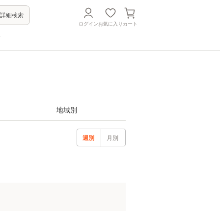
詳細検索
ログイン
お気に入り
カート
方
地域別
週別
月別