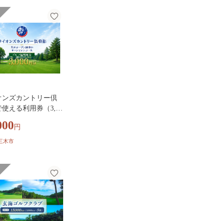
オンズカントリー倶
使える利用券（3,00
）
000
円
三木市