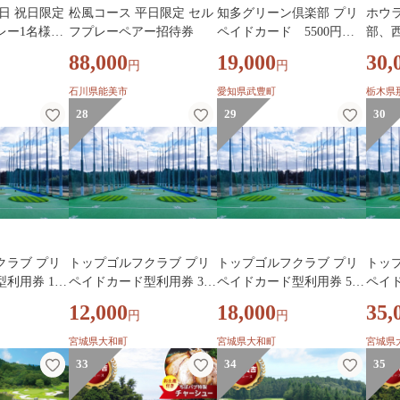
日 祝日限定
松風コース 平日限定 セル
知多グリーン倶楽部 プリ
ホウ
レー1名様招
フプレーペアー招待券
ペイドカード 5500円分
部、
｜チケット ゴルフ ゴルフ
俱楽
88,000
19,000
30,
円
円
練習場 打ちっぱなし
¥9,0
フ ゴ
石川県能美市
愛知県武豊町
栃木県
券 】
28
29
30
クラブ プリ
トップゴルフクラブ プリ
トップゴルフクラブ プリ
トッ
利用券 1,0
ペイドカード型利用券 3,0
ペイドカード型利用券 5,0
ペイド
 ゴルフ券 ゴ
00円分 選べる ゴルフ券 ゴ
00円分 選べる ゴルフ券 ゴ
000
12,000
18,000
35,
円
円
 プリペイド
ルフプレー券 プリペイド
ルフプレー券 プリペイド
ゴル
 golf ゴル
カード ゴルフ場 golf ゴル
カード ゴルフ場 golf ゴル
ドカー
宮城県大和町
宮城県大和町
宮城県
ぱなし ゴル
フ練習 打ちっぱなし ゴル
フ練習 打ちっぱなし ゴル
ルフ練
33
34
35
 大和町 【株
フ練習場 練習 大和町 【株
フ練習場 練習 大和町 【株
ルフ練
635
式会社TKG】ta636
式会社TKG】ta637
【株式