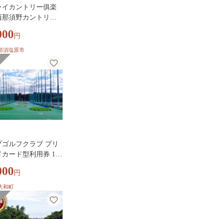
ライカントリー俱楽
西那須野カントリー
部共通利用チケット
000
円
00 ns153-003 【 ゴル
ルフ場 利用チケット
那須塩原市
プゴルフクラブ プリ
カード型利用券 10,
円分 選べる ゴルフ券
000
円
フプレー券 プリペイ
ド ゴルフ場 golf ゴ
大和町
習 打ちっぱなし ゴ
習場 練習 大和町
会社TKG】ta638