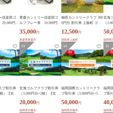
ー倶楽部ゴ
青森カントリー倶楽部ゴ
御所カントリークラブ 300
玄海
0,000円
ルフプレー券 10,000円
0円分 割引券 上板町 ゴル
（3,
枚)【176147
(5,000円×2枚)【1761478】
フ クラブ コース ラウンド
ゴルフ
35,000
12,500
50,
円
円
《90日以内に出荷予定(土
日祝除く)》阿讃開発株式
青森県青森市
徳島県上板町
福岡県
会社 御所カントリーク
13
14
15
ラブ 体験 st-p
ラブ割引券
玄海ゴルフクラブ割引券
福岡国際カントリークラ
福岡
×3枚）【玄海
（3,000円分×2枚）【玄海
ブ割引券（3,000円分×5
ブ割引
HA2060
ゴルフクラブ】_HA2059
枚）【福岡国際カントリ
枚）
20,000
50,000
40,
円
円
ークラブ】_HA2066
ークラ
福岡県宗像市
福岡県宗像市
福岡県