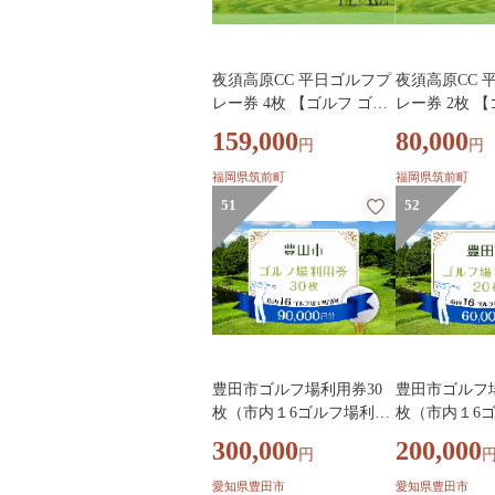
夜須高原CC 平日ゴルフプ
夜須高原CC 
レー券 4枚 【ゴルフ ゴル
レー券 2枚 
フ場 ゴルフ場プレー券 ゴ
フ場 ゴルフ場
159,000
80,000
円
円
ルフプレー券 ゴルフ利用
ルフプレー券
券 ゴルフ場利用券 チケッ
券 ゴルフ場利
福岡県筑前町
福岡県筑前町
ト 利用券 プレー券 体験
ト 利用券 プ
51
52
平日 福岡県 筑前町 AW00
平日 福岡県 筑
3】
2】
豊田市ゴルフ場利用券30
豊田市ゴルフ
枚（市内１6ゴルフ場利用
枚（市内１6
可） | ゴルフ利用券 共通
可） | ゴルフ
300,000
200,000
円
利用券 ゴルフ場利用券 ゴ
利用券 ゴルフ
ルフ プレー券 ゴルフチケ
ルフ プレー券
愛知県豊田市
愛知県豊田市