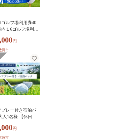
市ゴルフ場利用券40
市内１6ゴルフ場利用
| ゴルフ利用券 共通
,000
円
 ゴルフ場利用券 ゴ
プレー券 ゴルフチケ
豊田市
ゴルフプレー ラウン
用券 チケット スポー
ジャー ごるふ golf 愛
豊田市
フプレー付き宿泊パ
大人1名様 【休日限
,000
円
リークラブ ホテル白
リゾートゴルフ ホテ
三原市