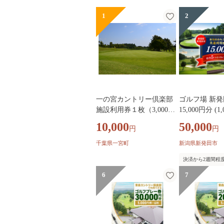
1
2
一の宮カントリー倶楽部
ゴルフ場 新発
施設利用券１枚（3,000円
15,000円分 (1
分）
感謝券 ゴルフ
10,000
50,000
円
円
潟 市内 利用 
利用券 プレー
千葉県一宮町
新潟県新発田市
券 ごるふ gol
決済から2週間程
旅行 旅行券 
宿泊 月岡 運
6
7
大人