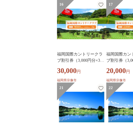
16
17
福岡国際カントリークラ
福岡国際カン
ブ割引券（3,000円分×3
ブ割引券（3,0
枚）【福岡国際カントリ
枚）【福岡国
30,000
20,000
円
円
ークラブ】_HA2064
ークラブ】_HA
福岡県宗像市
福岡県宗像市
21
22