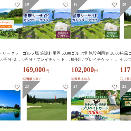
18
19
20
トリークラ
ゴルフ場 施設利用券 50,00
ゴルフ場 施設利用券 30,00
松風コ
00円分×2
0円分 / プレイチケット ゴ
0円分 / プレイチケット ゴ
セル
際カントリ
ルフ券 / 糸島市 / 志摩シー
ルフ券 / 糸島市 / 志摩シー
券
169,000
102,000
117
円
円
2063
サイドカンツリークラブ
サイドカンツリークラブ
[ADO003]
[ADO002]
福岡県糸島市
福岡県糸島市
石川県
23
24
25