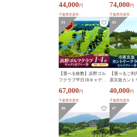
ルフプレー券 昼食付（1名
ッスン 1名様
44,000
74,000
円
円
様/2名様/4名様）
日/平日）
千葉県市原市
千葉県市原市
41
42
【選べる枚数】浜野ゴル
【選べるご利
フクラブ平日1Rキャディ
原京急カント
付プレー券1～4枚（7月～
平日 セルフプ
67,000
40,000
円
円
9月、1月～3月）
【1名様 ～ 4
千葉県市原市
千葉県市原市
46
47