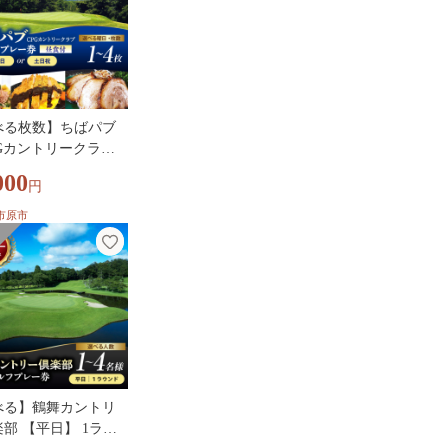
べる枚数】ちばパブ
Gカントリークラ
セルフプレー券昼食
000
円
平日／土日祝】1～4
市原市
べる】鶴舞カントリ
部 【平日】 1ラウ