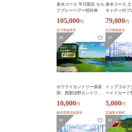
泉水コース 平日限定 セル
泉水コース 土
フプレーペアー招待券
キャディ付プ
待券
105,000
79,000
円
円
石川県能美市
石川県能美市
26
27
ホウライカントリー俱楽
トップゴルフ
部、西那須野カントリー
ペイドカード型
俱楽部共通利用チケット
00円分 選べる
10,000
5,000
円
円
¥3,000 ns153-002 【 ゴル
ルフプレー券
フ ゴルフ場 利用チケット
カード ゴルフ場
栃木県那須塩原市
宮城県大和町
券 】
フ練習 打ちっ
31
32
フ練習場 練習
式会社TKG】ta