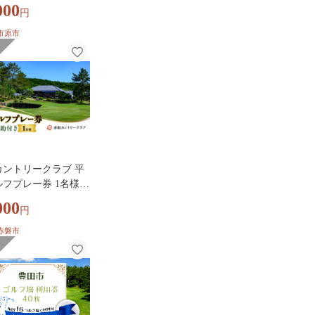
セルフプレー券＜1～
000
円
＞
市原市
カントリークラブ 平
フプレー券 1名様
助付き ゴルフ プレ
000
円
山県 赤磐市
赤磐市