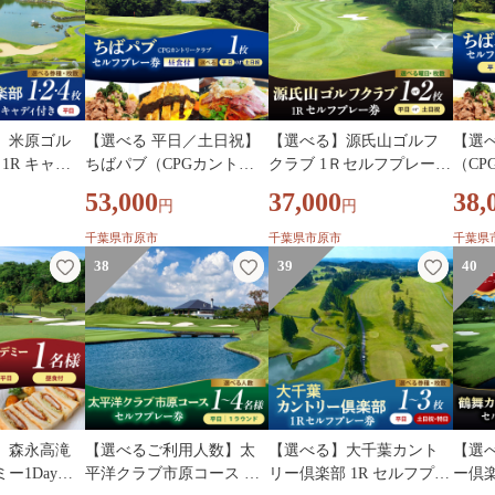
】米原ゴル
【選べる 平日／土日祝】
【選べる】源氏山ゴルフ
【選
1R キャデ
ちばパブ（CPGカントリ
クラブ 1Ｒセルフプレー券
（CP
7～9月、1
ークラブ）お土産付『ち
【平日/土日祝】 1～2枚
ブ）
53,000
37,000
38,
円
円
1名様券 1
ばパブ君の手作りチャー
付【
シュー』セルフプレー券
枚
千葉県市原市
千葉県市原市
千葉県
昼食付 1枚
38
39
40
】森永高滝
【選べるご利用人数】太
【選べる】大千葉カント
【選
ー1Dayレ
平洋クラブ市原コース 平
リー倶楽部 1R セルフプレ
ー倶楽