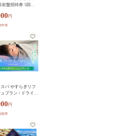
浴岩盤招待券 5回分
0003】
000
円
豊中市
スパ やすらぎリフ
ュプラン / ドライヘ
パ ヘッドケア マッ
000
円
 ケア リフレッシュ
クス 体験 チケット
高知市
ヘッドスパ専門店te
】 [ATIJ001]