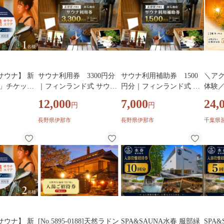
ー オートキャンプ BBQ バ
わ町 道の駅 日帰り 入浴券
わ町 
ーベキュー プール 施設 テ
入湯券 ぬくもり 癒し 】
入湯券
ニス ホロルの湯 ふれあい
MKWI013
MKWI
の里 うぐいすの里 アツマ
ーレ 城里町 茨城県 (BF01
9)
サウナ】 新
サウナ利用券 3300円分
サウナ利用補助券 1500
＼ア
羅」チケット
｜フィンランド式 サウナ
円分｜フィンランド式 サ
体験
サウナ 多治
体験 観光 旅行 伊那市 山
ウナ 体験 観光 旅行 伊那
「湯
12,000
7,000
24,
円
円
湯 サウナ ア
林 長野県 信州【012-88】
市 山林 長野県 信州【007-
特別
リア 杜エリ
a1】
長野県伊那市
長野県伊那市
千葉県
ル 日帰り天然
[TBV004]
サウナ】 新
[No.5895-0188]天然ラドン
SPA&SAUNA水春 服部緑
SPA