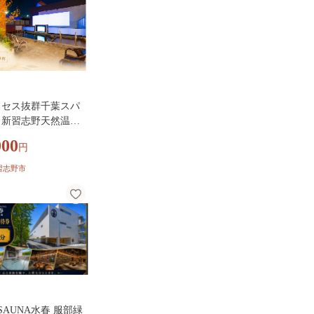
道の駅 日帰り 入浴券
 ぬくもり 癒し 】
012
クセス抜群千葉スパ
／新習志野天然温泉
～ねる」岩盤浴付き
000
円
招待券 5枚セット
習志野市
&SAUNA水春 服部緑