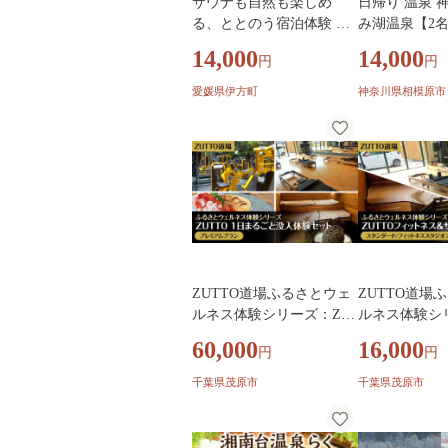
サウナも自然も楽しめ
日帰り 温泉 
る、ととのう宿泊体験 瀬
み湖温泉【2名
戸アグリトピア宿泊補助
露天風呂 岩盤
14,000
14,000
円
円
券（3,000円分）（瀬戸ア
メニュー う
グリトピア） 【ふるさと
ゆめうるり利
愛媛県伊方町
神奈川県相模原市
納税 人気 おすすめ ランキ
ルタオル付き 
ング サウナ 宿泊 補助券
原
ロッジ】 IKTBL001
ZUTTO道場ふるさとウェ
ZUTTO道場
ルネス体験シリーズ：ZU
ルネス体験シ
TTO 1日まるごと没入体験
TTOフィット
60,000
16,000
円
円
セット （プレミアムプ
ナ体験セット
ラン） MBBA004
ード/フィッ
千葉県茂原市
千葉県茂原市
オプラン） MB