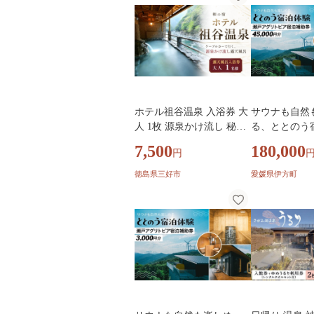
ホテル祖谷温泉 入浴券 大
サウナも自然
人 1枚 源泉かけ流し 秘境
る、ととのう
露天風呂 日帰り温泉 ケー
戸アグリトピ
7,500
180,000
円
ブルカー 温泉 ギフト ペア
券（45,000
家族 ファミリー 体験 宿泊
グリトピア） I
徳島県三好市
愛媛県伊方町
徳島 観光 旅行 三好市 祖
谷渓