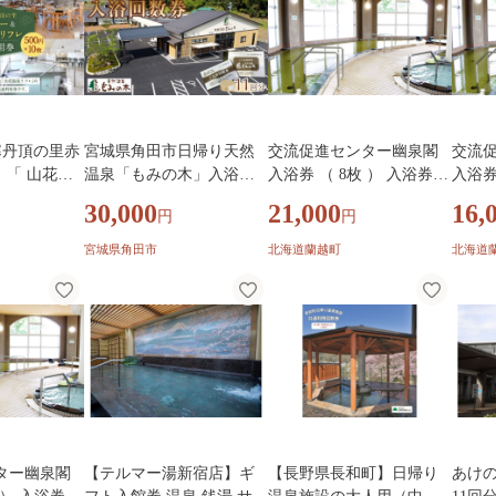
寒丹頂の里赤
宮城県角田市日帰り天然
交流促進センター幽泉閣
交流
 「 山花温
温泉「もみの木」入浴回
入浴券 （ 8枚 ） 入浴券
入浴券
通利用券 50
数券11回分）
入浴チケット 施設利用券
入浴チ
30,000
21,000
16,
円
円
5000円 利用
施設利用チケット 券 チケ
施設利
ト 券 チケッ
ット 入浴 温泉 露天風呂
ット 
宮城県角田市
北海道蘭越町
北海道
 施設利用チ
お風呂 風呂 大浴場 旅行
お風呂
浴 食事 温
光 国内旅行
ミリー 家族
ター幽泉閣
【テルマー湯新宿店】ギ
【長野県長和町】日帰り
あけの