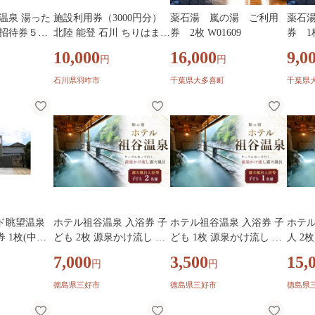
温泉 湯った
施設利用券（3000円分）
薬石湯 嵐の湯 ご利用
薬石
ご招待券５枚
北陸 能登 石川 ちりはまホ
券 2枚 W01609
券 1枚
露天風呂 食
テルゆ華 ご宿泊 お食事 日
10,000
16,000
9,0
円
円
 信州 長野
帰り入浴 旅行 施設利用券
宿泊 北陸 能登 石川 羽咋
石川県羽咋市
千葉県大多喜町
千葉県
能登半島 施設利用券 旅行
観光 人気 温泉 美肌 宿 宿
泊 はくい いしかわ
ド眺望温泉
ホテル祖谷温泉 入浴券 子
ホテル祖谷温泉 入浴券 子
ホテル
 1枚(中学
ども 2枚 源泉かけ流し 秘
ども 1枚 源泉かけ流し 秘
人 2
948】
境 露天風呂 日帰り温泉 ケ
境 露天風呂 日帰り温泉 ケ
露天風
7,000
3,500
15,
円
円
ーブルカー 温泉 ギフト ペ
ーブルカー 温泉 ギフト ペ
ブルカ
ア 家族 ファミリー 体験
ア 家族 ファミリー 体験
家族 
徳島県三好市
徳島県三好市
徳島県
宿泊 徳島 観光 旅行 三好
宿泊 徳島 観光 旅行 三好
徳島 
市 祖谷渓
市 祖谷渓
谷渓