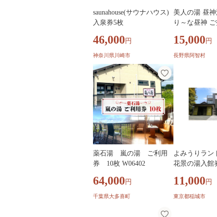
saunahouse(サウナハウス)
美人の湯 昼神
入泉券5枚
り～な昼神 
｜ 温泉 入浴 
46,000
15,000
円
円
事 日帰り温泉
神奈川県川崎市
長野県阿智村
薬石湯 嵐の湯 ご利用
よみうりラン
券 10枚 W06402
花景の湯入館券
生以上)【1756
64,000
11,000
円
円
千葉県大多喜町
東京都稲城市