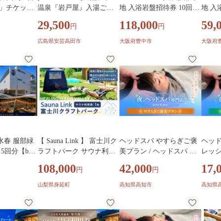
羅」チケット
温泉『岩戸屋』入湯ご招
地 入浴岩盤招待券 10回分
地 入
ット 男女共
待券 11枚 セット
【bere0004】
【bere
29,500
118,000
59,
円
円
市 / 天光
アウトドア 空
広島県安芸高田市
大阪府豊中市
大阪府
ア 温泉 プー
温泉 中部 東
A水春 服部緑
【 Sauna Link 】 富士川ク
ヘッドスパ やすらぎご褒
ヘッド
5回分【bere
ラフトパーク サウナ利用
美プラン / ヘッドスパ ヘ
レッシ
券 1枚 サウナ テントサウ
ッドケア マッサージ ケア
ッドス
108,000
42,000
17,
円
円
ナ ロウリュ 利用券 体験
リフレッシュ リラックス
サージ
チケット ファミリー 子ど
体験 チケット 【夜のヘッ
リラッ
山梨県身延町
高知県高知市
高知県
も
ドスパ専門店tetetote】 [AT
【夜の
IJ002]
tetote