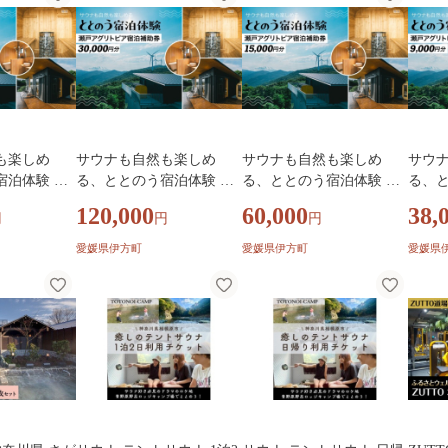
も楽しめ
サウナも自然も楽しめ
サウナも自然も楽しめ
サウ
宿泊体験 瀬
る、ととのう宿泊体験 瀬
る、ととのう宿泊体験 瀬
る、と
ア宿泊補助
戸アグリトピア宿泊補助
戸アグリトピア宿泊補助
戸ア
120,000
60,000
38,
円
円
円
円分）（瀬戸ア
券（30,000円分）（瀬戸ア
券（15,000円分）（瀬戸ア
券（9
KTBL005
グリトピア） IKTBL004
グリトピア） IKTBL003
グリト
愛媛県伊方町
愛媛県伊方町
愛媛県