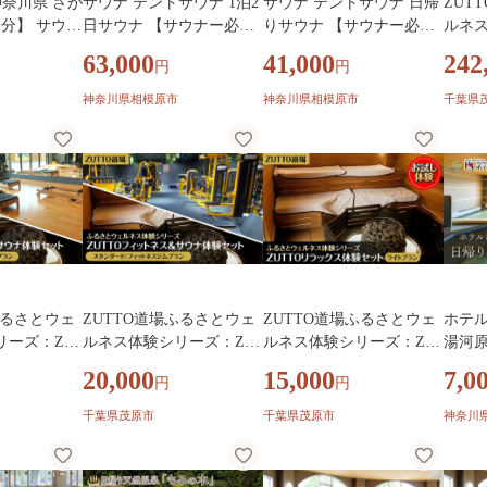
神奈川県 さが
サウナ テントサウナ 1泊2
サウナ テントサウナ 日帰
ZUT
分】 サウナ
日サウナ 【サウナー必見
りサウナ 【サウナー必見
ルネス
浴 地元食材
ドラマのロケ地】テント
ドラマのロケ地】テント
TTO
63,000
41,000
242
円
円
るり入館券＋
サウナ1泊2日チケット 神
サウナ日帰りチケット 神
ラム 
用券 レンタ
奈川 相模原 トトノイキャ
奈川 相模原 トトノイキャ
神奈川県相模原市
神奈川県相模原市
千葉県
神奈川 相模
ンプ
ンプ
ふるさとウェ
ZUTTO道場ふるさとウェ
ZUTTO道場ふるさとウェ
ホテル
リーズ：ZU
ルネス体験シリーズ：ZU
ルネス体験シリーズ：ZU
湯河原
ネス＆サウ
TTOフィットネス＆サウ
TTOリラックス体験セッ
天然温
20,000
15,000
7,0
円
円
（スタンダ
ナ体験セット（スタンダ
ト（ライトプラン） MB
日
トネススタジ
ード/フィットネスジムプ
BA001
千葉県茂原市
千葉県茂原市
神奈川
BA003
ラン） MBBA002