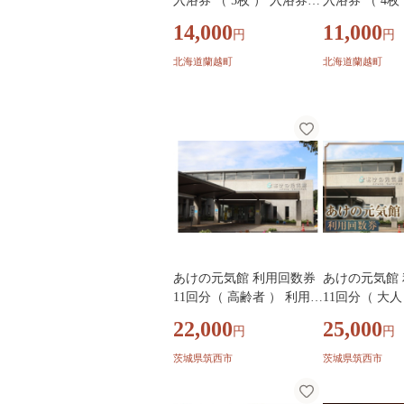
入浴券 （ 5枚 ） 入浴券
入浴券 （ 4枚
入浴チケット 施設利用券
入浴チケット
14,000
11,000
円
円
施設利用チケット 券 チケ
施設利用チケッ
ット 入浴 温泉 露天風呂
ット 入浴 温
北海道蘭越町
北海道蘭越町
お風呂 風呂 大浴場 旅行
お風呂 風呂 
あけの元気館 利用回数券
あけの元気館
11回分（ 高齢者 ） 利用券
11回分（ 大人
施設利用券 回数券 チケッ
施設利用券 回
22,000
25,000
円
円
ト 晴明の湯 温水プール ト
ト 晴明の湯 
レーニングジム
レーニングジ
茨城県筑西市
茨城県筑西市