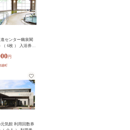
促進センター幽泉閣
 （ 6枚 ） 入浴券
ケット 施設利用券
000
円
用チケット 券 チケ
入浴 温泉 露天風呂
蘭越町
 風呂 大浴場 旅行
元気館 利用回数券