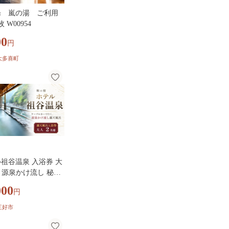
湯 嵐の湯 ご利用
 W00954
00
円
大多喜町
祖谷温泉 入浴券 大
枚 源泉かけ流し 秘境
呂 日帰り温泉 ケー
000
円
ー 温泉 ギフト ペア
ファミリー 体験 宿泊
三好市
観光 旅行 三好市 祖