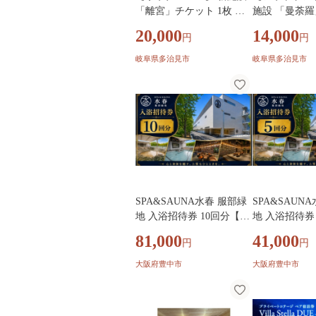
「離宮」チケット 1枚 男
施設 「曼荼
女共用貸し切りサウナ 多
2枚 ペアチケ
20,000
14,000
円
円
治見市 / 天光の湯 サウナ
用サウナ 多治見
アウトドアサウナ 温泉 プ
の湯 サウナ 
岐阜県多治見市
岐阜県多治見市
ール 貸切 プライベート 日
エリア 杜エリ
帰り天然温泉 中部 東海 [T
ル 日帰り天然
BV006]
海 [TBV005]
SPA&SAUNA水春 服部緑
SPA&SAUN
地 入浴招待券 10回分【ber
地 入浴招待券 
e0002】
0001】
81,000
41,000
円
円
大阪府豊中市
大阪府豊中市