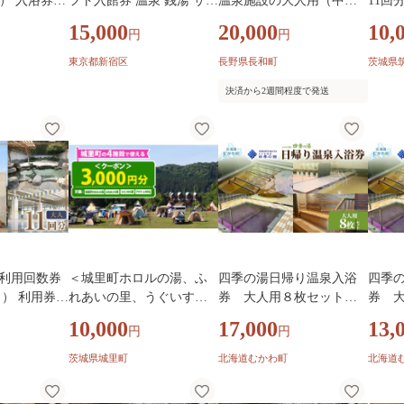
 ） 入浴券
フト入館券 温泉 銭湯 サウ
温泉施設の大人用（中学
11回
 施設利用券
ナ スパ 日帰り リラクゼー
生以上）入浴回数券 ＜1
施設利
15,000
20,000
10,
円
円
ト 券 チケ
ション 入浴券 利用券 チケ
1枚綴り＞
ト 晴
泉 露天風呂
ット 体験 新宿 天然 炭酸
レー
東京都新宿区
長野県長和町
茨城県
大浴場 旅行
泉 露天風呂 新宿 駅近 疲
決済から2週間程度で発送
労回復 筋肉痛 美肌 0196-0
01-S08
 利用回数券
＜城里町ホロルの湯、ふ
四季の湯日帰り温泉入浴
四季
 ） 利用券
れあいの里、うぐいすの
券 大人用８枚セット【
券 
数券 チケッ
里、アツマーレBBQで使
ふるさと納税 人気 おすす
ふるさ
10,000
17,000
13,
円
円
温水プール ト
えるクーポン券＞3,000円
め 観光 旅行 天然 温泉 サ
め 観
ム
分 （1000円×3枚）利用券
ウナ露天風呂 四季の館 家
ウナ露
茨城県城里町
北海道むかわ町
北海道
ギフト券 温泉 日帰り 家族
族旅行 チケット セット 回
族旅行
旅行 キャンプ場 ファミリ
数券 レジャー 北海道 むか
数券 