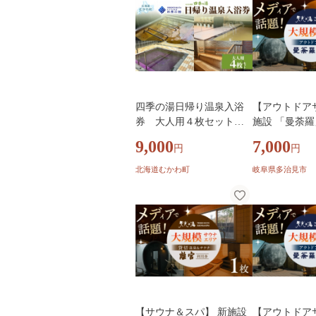
四季の湯日帰り温泉入浴
【アウトドア
券 大人用４枚セット【
施設 「曼荼
ふるさと納税 人気 おすす
1枚 男女共用
9,000
7,000
円
円
め 観光 旅行 天然 温泉 サ
見市 / 天光の
ウナ露天風呂 四季の館 家
ウトドア 空エ
北海道むかわ町
岐阜県多治見市
族旅行 チケット セット 回
ア 温泉 プー
数券 レジャー 北海道 むか
温泉 中部 東海 
わ町 道の駅 日帰り 入浴券
入湯券 ぬくもり 癒し 】
MKWI011
【サウナ＆スパ】 新施設
【アウトドア