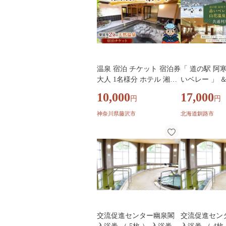
温泉 宿泊 チケット 宿泊券
「 道の駅 阿
大人 1名様分 ホテル 湘南
いベレー 」 ＆
台温泉らく 利用券 ちけっ
泉リフレ 」 共
10,000
17,000
円
円
と 館内着 タオル プレミア
0円 × 10枚 計
ムラウンジ 付き 源泉 湯河
券 利用チケッ
神奈川県藤沢市
北海道釧路市
原 直送 天然温泉 おんせん
ト 施設利用券
カップル 家族 人気 駅近
ケット 施設 入
便利 株式会社テクスト 神
泉 グルメ 観
奈川 湘南 藤沢
旅行 旅 ファ
交流促進センター幽泉閣
交流促進セン