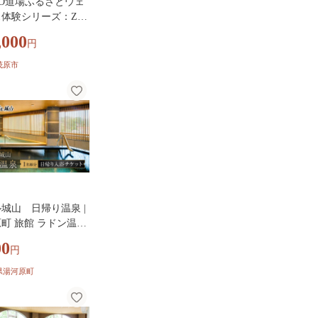
TO道場ふるさとウェ
体験シリーズ：ZU
 本気肉体改造プログ
,000
円
MBBA005
茂原市
城山 日帰り温泉 |
町 旅館 ラドン温泉
泉 露天風呂 観光 休
00
円
県湯河原町