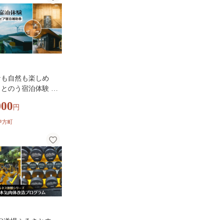
ナも自然も楽しめ
とのう宿泊体験 瀬
グリトピア宿泊補助
000
円
,000円分）（瀬戸ア
ピア）IKTBL002
伊方町