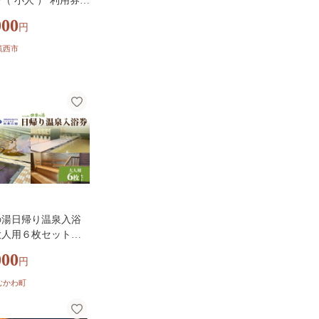
分（ 小人 ） 利用券
用券 回数券 チケッ
000
円
明の湯 温水プール ト
ニングジム
筑西市
の湯日帰り温泉入浴
大人用６枚セット【
と納税 人気 おすす
000
円
光 旅行 天然 温泉 サ
天風呂 四季の館 家
むかわ町
 チケット セット 回
レジャー 北海道 むか