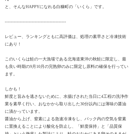
と、そんなHAPPYになれる白糠町の「いくら」です。
-----------------------------------------
レビュー、ランキングともに高評価は、処理の素早さと冷凍技術
にあり！
このいくらは鮭の一大漁場である北海道東沖の秋鮭に限定し、最
も良い時期の9月10月の完熟卵のみに限定し原料の確保を行ってい
ます。
しかも！
鮮度と旨みを逃さないために、水揚げされた当日に4工程の洗浄作
業を素早く行い、おなかから取り出した30分以内には薄味の醤油
に漬かっています。
醤油から上げ、窒素による急速冷凍をし、パック内の空気を窒素
に置換えることにより酸化を防止し、「鮮度保持」と「品質保
持」という徹底した製法により、鮭のおなかにある卵そのままが