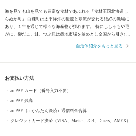
海を見ても山を見ても豊富な食材であふれる「食材王国北海道し
らぬか町」 白糠町は太平洋沖の暖流と寒流が交わる絶好の漁場に
あり、１年を通じて様々な海産物が獲れます。 特にししゃもや毛
がに、柳だこ、鮭、つぶ貝は築地市場を始めとし全国から引き合
いがあります。 恵まれた漁場にある白糠町は水産物だけでも十分
自治体紹介をもっと見る
すぎるくらいですが、山に目を向けると、また様々なものがあり
ます。 しそ焼酎鍛高譚をはじめ、イタリアンチーズや羊肉、ヨー
ロッパでは特別な日の高級食材として愛されている鹿肉。 このよ
うに白糠町は、海を見ても山を見ても豊富な食材にあふれていま
お支払い方法
す。
au PAY カード（番号入力不要）
au PAY 残高
au PAY（auかんたん決済）通信料金合算
クレジットカード決済（VISA、Master、JCB、Diners、AMEX）