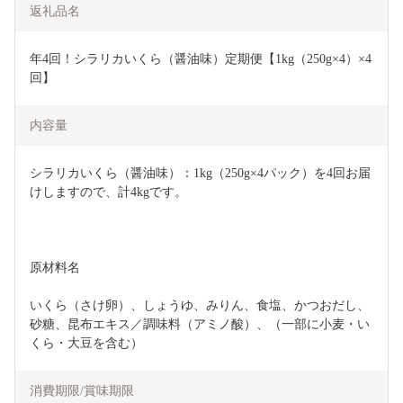
返礼品名
年4回！シラリカいくら（醤油味）定期便【1kg（250g×4）×4
回】
内容量
シラリカいくら（醤油味）：1kg（250g×4パック）を4回お届
けしますので、計4kgです。
原材料名
いくら（さけ卵）、しょうゆ、みりん、食塩、かつおだし、
砂糖、昆布エキス／調味料（アミノ酸）、（一部に小麦・い
くら・大豆を含む）
消費期限/賞味期限