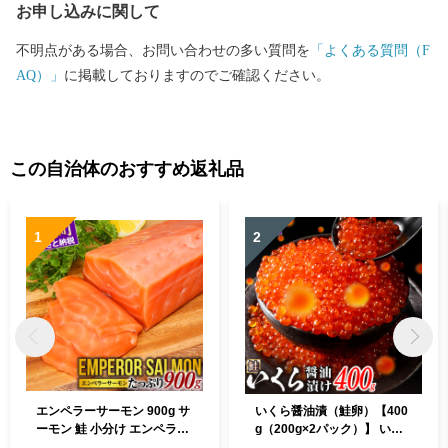
お申し込みに関して
不明点がある場合、お問い合わせの多い質問を
「よくある質問（F
AQ）」
に掲載しておりますのでご確認ください。
この自治体のおすすめ返礼品
1
2
エンペラーサーモン 900g サ
いくら醤油漬（鮭卵）【400
ーモン 鮭 小分け エンペラー
g（200g×2パック）】 いく
を超えた キングサーモン ア
らの町 鮭 いくら 醤油漬け ふ