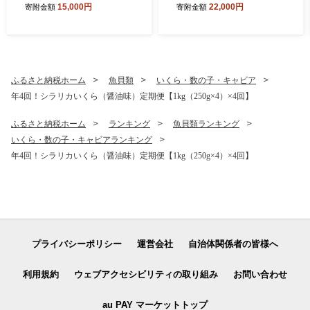
15,000円
22,000円
寄附金額
寄附金額
トランティックサーモン さ
るさと納税 いくら 海鮮 北海
け サケ 魚 ふるさと 海鮮 海
道 イクラ 小分け ふるさと ラ
鮮食品 魚介類 魚介 刺身 カル
ンキング 人気 高評価 白糠町
パッチョ ムニエル レア焼き
食べ方いろいろ 送料無料 人
気 ランキング 北海道 白糠町
ふるさと納税ホーム
魚貝類
いくら・数の子・キャビア
年4回！シラリカいくら（醤油味）定期便【1kg（250g×4）×4回】
ふるさと納税ホーム
ランキング
魚貝類ランキング
いくら・数の子・キャビアランキング
年4回！シラリカいくら（醤油味）定期便【1kg（250g×4）×4回】
プライバシーポリシー
運営会社
自治体関係者の皆様へ
利用規約
ウェブアクセシビリティの取り組み
お問い合わせ
au PAY マーケットトップ