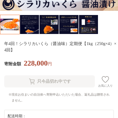
年4回！シラリカいくら（醤油味）定期便【1kg（250g×4）×
4回】
228,000
寄附金額
円
お気に入り
現在お住まいの自治体へ寄附申込いただいた場合、返礼品は贈答され
ません。
配送時期：