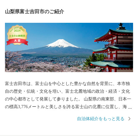
山梨県富士吉田市のご紹介
富士吉田市は、富士山を中心とした豊かな自然を背景に、本市独
自の歴史・伝統・文化を培い、富士北麓地域の政治・経済・文化
の中心都市として発展して参りました。 山梨県の南東部、日本一
の標高3,776メートルと美しさを誇る富士山の北麓に位置し、海抜
750メートルの市街地を形成する高原都市です。 古くから、富士
自治体紹介をもっと見る
山信仰の町として栄え、御師文化の面影が今も残されています。
また、明治以降、織物が近代産業として脚光を浴びて以来、政
治・経済・文化の面で富士北麓の中核都市としての役割を果たし