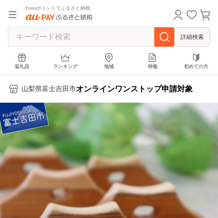
Pontaポイントでふるさと納税
詳細検索
返礼品
ランキング
地域
特集
初めての方
オンラインワンストップ申請対象
山梨県富士吉田市