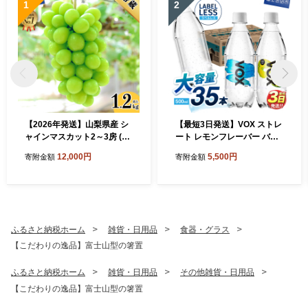
1
2
【2026年発送】山梨県産 シ
【最短3日発送】VOX ストレ
ャインマスカット2～3房 (1.
ート レモンフレーバー バナ
2kg以上)
ジウム 強炭酸水 500ml 35本
12,000円
5,500円
寄附金額
寄附金額
【富士吉田市限定カートン】
ふるさと納税ホーム
雑貨・日用品
食器・グラス
【こだわりの逸品】富士山型の箸置
ふるさと納税ホーム
雑貨・日用品
その他雑貨・日用品
【こだわりの逸品】富士山型の箸置