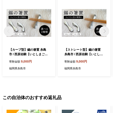
【カーブ型】錫の箸置 糸島
【ストレート型】錫の箸置
市 / 西原佑騎【いとしまごこ
糸島市 / 西原佑騎【いとしま
ろ】 [AFZ012-1]
ごころ】 [AFZ012-2]
9,000円
9,000円
寄附金額
寄附金額
福岡県糸島市
福岡県糸島市
この自治体のおすすめ返礼品