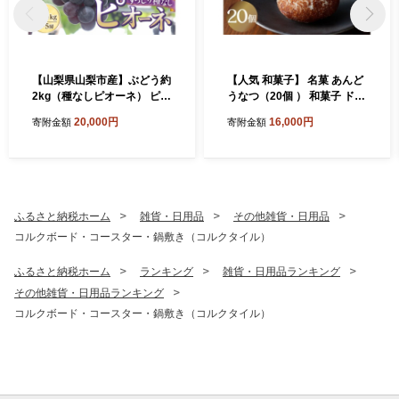
【山梨県山梨市産】ぶどう約
【人気 和菓子】 名菓 あんど
2kg（種なしピオーネ） ピオ
うなつ（20個 ） 和菓子 ドー
ーネ 種なし 約2kg 2～5房 ぶ
ナツ ドーナッツ お菓子 スイ
20,000円
16,000円
寄附金額
寄附金額
どう 葡萄 ブドウ 黒ぶどう 果
ーツ あんこ 山梨県産 名菓 あ
物 くだもの 山梨 旬 フルーツ
んドーナツ あんどうなつ ギ
デザート 甘い ジューシー お
フト 贈り物 プレゼント 送料
取り寄せ 人気 厳選 山梨県 上
無料 山梨県 上野原市
野原市 送料無料 ※沖縄県・
離島不可
ふるさと納税ホーム
雑貨・日用品
その他雑貨・日用品
コルクボード・コースター・鍋敷き（コルクタイル）
ふるさと納税ホーム
ランキング
雑貨・日用品ランキング
その他雑貨・日用品ランキング
コルクボード・コースター・鍋敷き（コルクタイル）