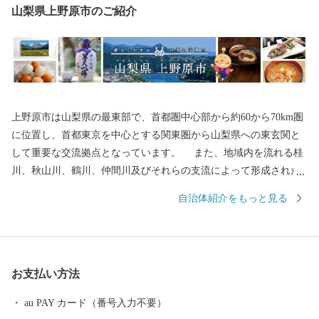
山梨県上野原市のご紹介
上野原市は山梨県の最東部で、首都圏中心部から約60から70km圏
に位置し、首都東京を中心とする関東圏から山梨県への東玄関と
して重要な交流拠点となっています。 また、地域内を流れる桂
川、秋山川、鶴川、仲間川及びそれらの支流によって形成された
河岸段丘が住民生活の基盤をなしており、山岳・段丘・河川がつ
自治体紹介をもっと見る
くりだす自然環境は、日照時間が長い等様々な自然の特性に恵ま
れています。なお、桂川・秋山川はともに相模川水系であり、神
奈川県における主要な水道供給源となっています。
お支払い方法
au PAY カード（番号入力不要）