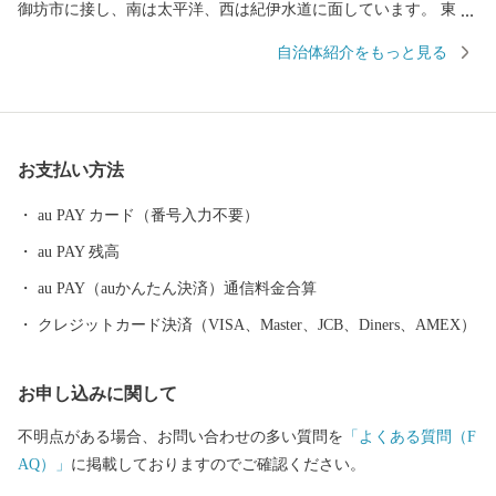
御坊市に接し、南は太平洋、西は紀伊水道に面しています。 東西
約９キロメートル、南北約２．５キロメートル、面積１２．７７
自治体紹介をもっと見る
平方キロメートルの町で、面積では和歌山県下で二番目に狭い町
であります。 当地は年間平均気温１６．６度と高く、最暖月で２
７．５度、最寒月で６．３度と温暖ですが、年間平均降水量は
１，８０９ミリで、以前から台風、水害、高潮などの被害を数多
お支払い方法
く受けています。 太平洋に面する砂州海岸には、全長約４．５キ
ロメートル、幅は広い所で約５００メートルの近畿最大の松林
au PAY カード（番号入力不要）
「煙樹ヶ浜（えんじゅがはま）」があります。
au PAY 残高
au PAY（auかんたん決済）通信料金合算
クレジットカード決済（VISA、Master、JCB、Diners、AMEX）
お申し込みに関して
不明点がある場合、お問い合わせの多い質問を
「よくある質問（F
AQ）」
に掲載しておりますのでご確認ください。