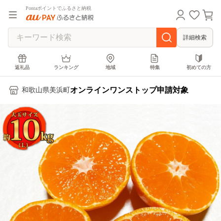
Pontaポイントでふるさと納税
詳細検索
返礼品
ランキング
地域
特集
初めての方
オンラインワンストップ申請対象
和歌山県美浜町