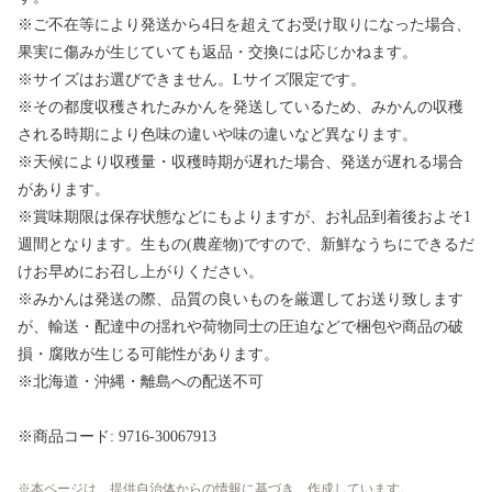
※ご不在等により発送から4日を超えてお受け取りになった場合、
果実に傷みが生じていても返品・交換には応じかねます。
※サイズはお選びできません。Lサイズ限定です。
※その都度収穫されたみかんを発送しているため、みかんの収穫
される時期により色味の違いや味の違いなど異なります。
※天候により収穫量・収穫時期が遅れた場合、発送が遅れる場合
があります。
※賞味期限は保存状態などにもよりますが、お礼品到着後およそ1
週間となります。生もの(農産物)ですので、新鮮なうちにできるだ
けお早めにお召し上がりください。
※みかんは発送の際、品質の良いものを厳選してお送り致します
が、輸送・配達中の揺れや荷物同士の圧迫などで梱包や商品の破
損・腐敗が生じる可能性があります。
※北海道・沖縄・離島への配送不可
※商品コード: 9716-30067913
本ページは、提供自治体からの情報に基づき、作成しています。