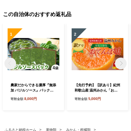
この自治体のおすすめ返礼品
1
2
農家だからできる濃厚『無添
【先行予約】【訳あり】紀州
加 バジルソース』パック入
和歌山産 温州みかん「おて
り4袋
んば娘」約1kg（箱込み）S
8,000円
5,000円
寄附金額
寄附金額
～2L サイズ混合（早生・中
生）
ふるさと納税ホーム
果物類
みかん・柑橘類