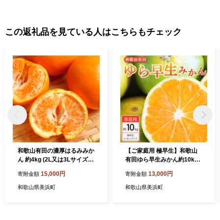
この返礼品を見ている人はこちらもチェック
和歌山有田の濃厚はるみみか
【ご家庭用 極早生】和歌山
ん 約4kg (2L又は3Lサイズ)
有田ゆら早生みかん約10kg
｜ ふるさと納税 みかん ※20
(S、M、Lサイズ)【美浜町】
15,000円
13,000円
寄附金額
寄附金額
25年1月下旬～2月中旬頃に
※北海道・沖縄・離島への配
順次発送予定 ※沖縄への配
送不可 ※2024年10月中旬～
和歌山県美浜町
和歌山県美浜町
送不可
11月中旬頃に順次発送予定