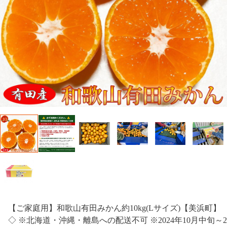
【ご家庭用】和歌山有田みかん約10kg(Lサイズ)【美浜町】
◇ ※北海道・沖縄・離島への配送不可 ※2024年10月中旬～2