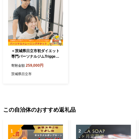
＜茨城県日立市初ダイエット
専門パーソナルジムTrigger
＞パーソナルトレーニングチ
259,000円
寄附金額
ケット8回分【50分×8回】【
茨城県 日立市 】
茨城県日立市
この自治体のおすすめ返礼品
1
2