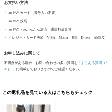
お支払い方法
級いちご「古都華」などの特産品が人気です。 また、広陵町は
住民1人あたりの都市公園面積が約17平方メートルと全国平均（12
au PAY カード（番号入力不要）
平方メートル）大きく上回る公園の多い町でもあります。町の西
au PAY 残高
部には、奈良県内第2位の面積を有する馬見丘陵公園やかぐや姫に
ちなんだ竹取公園など魅力的な公園があり、地元住民に加えて町
au PAY（auかんたん決済）通信料金合算
外や県外からも親子連れなど多くの人たちが訪れる交流の中心地
クレジットカード決済（VISA、Master、JCB、Diners、AMEX）
となっています。
お申し込みに関して
不明点がある場合、お問い合わせの多い質問を
「よくある質問（F
AQ）」
に掲載しておりますのでご確認ください。
この返礼品を見ている人はこちらもチェック