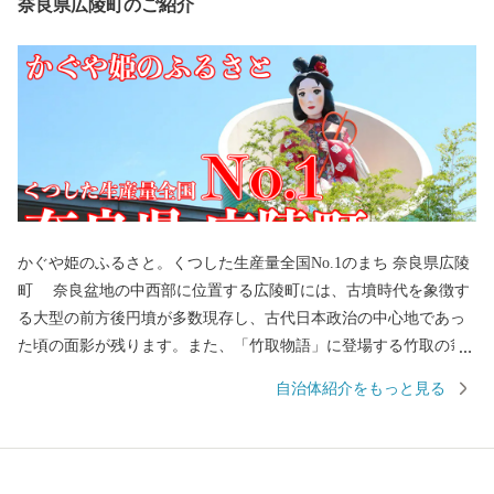
奈良県広陵町のご紹介
かぐや姫のふるさと。くつした生産量全国No.1のまち 奈良県広陵
町 奈良盆地の中西部に位置する広陵町には、古墳時代を象徴す
る大型の前方後円墳が多数現存し、古代日本政治の中心地であっ
た頃の面影が残ります。また、「竹取物語」に登場する竹取の翁
のモデルとなった讃岐氏に所縁の神社が今に残る"かぐや姫のふる
自治体紹介をもっと見る
さと"としても知られています。 産業面では、靴下産業が戦前か
ら根付き、現在も靴下生産量全国No.1を誇る"くつしたの町"とな
っています。大阪都市圏まで30kmという好立地を生かした農業に
も力を入れており、生で食べられるみずみずしいサラダナスや高