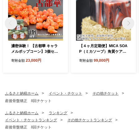
濃密体験！ 【古都華 キャラ
【４ヶ月定期便】MICA SOA
メルポップコーン】3個セッ
P（ミカソープ）角質ケア＆
ト///古都華 ポップコーン ス
美肌サポート洗顔石鹸
23,000円
99,000円
寄附金額
寄附金額
イーツ お菓子 プレゼント ギ
フト奈良県 広陵町
ふるさと納税ホーム
イベント・チケット
その他チケット
産後骨盤矯正 8回チケット
ふるさと納税ホーム
ランキング
イベント・チケットランキング
その他チケットランキング
産後骨盤矯正 8回チケット