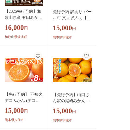
【2026先行予約】和
先行予約 訳あり パー
歌山県産 有田みかん
ル柑 文旦 約8kg 【20
5kg (2S～Lサイズ混
27年2月上旬～2027年
16,000
15,000
円
円
合)【まごころ手選
3月下旬発送予定】文
別】_ZE6348n
旦 ぶんたん 果物 フ
和歌山県湯浅町
熊本県宇城市
ルーツ くだもの 柑橘
グレープフルーツ 国
産 熊本 熊本県 九州
産地直送 わけあり ワ
ケアリ 日本フルーツ
【先行予約】 不知火
【先行予約】山口さ
デコみかん (デコポ
ん家の尾崎みかん 約
ン同品種) 約8kg (18
5kg 【2026年12月上
15,000
15,000
円
円
～37玉) フルーツ く
旬-12月下旬発送予
だもの 果物 みかん
定】柑橘
熊本県八代市
熊本県宇城市
蜜柑 ミカン 柑橘 お