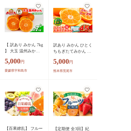
送】
用 事前 予約 受付 産
地直送 国産 農家直送
糖度 期間限定 数量限
定 特産品 ゼリー マ
ーマレード ピール ジ
ュース デザート 人気
限定 おいしい 果実
【 訳あり みかん 7kg
訳あり みかん ひとく
果肉 フルーツ 果物
】 大玉 温州みかん
ちもぎたてみかん 約
柑橘 美味しい サイズ
先行予約 玉津柑橘倶
4.5kg (4.5kg×1箱) S-3
5,000
ミックス 減農薬 くら
5,000
円
円
楽部 温州 蜜柑 大玉
Sサイズ 訳あり ご家
もとファーム 愛南町
みかん 甘い 果物 く
庭用 熊本県産 （荒尾
愛媛県宇和島市
熊本県荒尾市
愛媛県
だもの フルーツ 柑
市産含む） 期間限定
橘 mikan 愛媛蜜柑 愛
フルーツ 果物 旬 冬
媛みかん 愛媛ミカン
柑橘 小玉 みかん《9
ミカン わけあり サ
月下旬-12月下旬頃出
イズ 不揃い 産地直
荷》
送 数量限定 国産 愛
媛 宇和島 B005-0720
54
【百果繚乱】 フルー
【定期便 全3回】紀