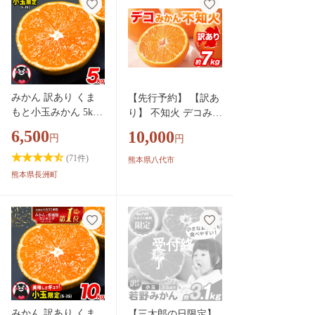
akn093-11
お試し みかん
みかん 訳あり くま
【先行予約】 【訳あ
もと小玉みかん 5kg
り】 不知火 デコみか
(2.5kg×2箱) 秋 旬 先
ん 約7kg しらぬい み
6,500
10,000
円
円
行予約 ちょっと訳あ
かん 柑橘 くだもの
り 不揃い 傷 ご家庭
果物 フルーツ 旬 熊
(
71
件)
熊本県八代市
用 SDGs 小玉 たっぷ
本県 八代市 【2027年
熊本県長洲町
り 熊本県 産 S-3Sサ
1月中旬より順次発
イズ フルーツ 旬 柑
送】
橘 長洲町 温州みか
ん《9月下旬-12月下
旬頃出荷》
みかん 訳あり くま
【三太郎の日限定】