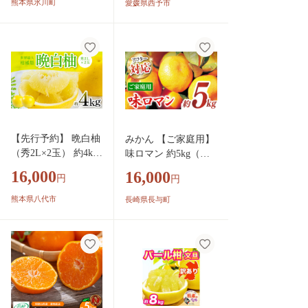
蜜柑 訳あり 果物 く
熊本県氷川町
愛媛県西予市
本
だもの フルーツ ミカ
ン 愛媛 国産 ジュー
シー 明浜 特産品 笑
丸 愛媛県 西予市【常
温】『2027年2月上旬
より順次出荷予定』
【先行予約】 晩白柚
みかん 【ご家庭用】
（秀2L×2玉） 約4kg
味ロマン 約5kg（約5
ばんぺいゆ 果物 果
0～60個）[EAH004]
16,000
16,000
円
円
実 くだもの フルー
温州みかん ミカン 蜜
ツ 柑橘 柑橘類 熊本
柑 みかん 5kg 長崎県
熊本県八代市
長崎県長与町
県 八代市 【2026年1
産 産地直送 詰合せ
2月中旬より順次発
送】