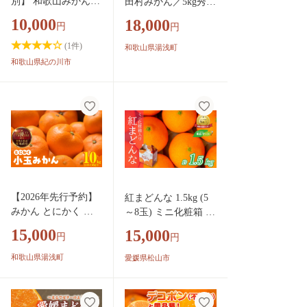
別】 和歌山みかん
田村みかん／5kg秀品
約10kg 和歌山県産
【小玉サイズ】_V74
10,000
18,000
円
円
《11月中旬から1月中
52
旬に出荷予定(土日祝
(
1
件)
和歌山県湯浅町
除く)》たっぷり ご
和歌山県紀の川市
家庭用 2L～2S 産地
直送 みかん 旬 蜜柑
ミカン 柑橘 果物 フ
ルーツ 和歌山県 紀
の川市
【2026年先行予約】
紅まどんな 1.5kg (5
みかん とにかく 小
～8玉) ミニ化粧箱 青
玉 箱込 10kg ( 内容量
秀 愛媛県産 【2026年
15,000
15,000
円
円
9.2kg ) 2Sサイズ以下
12月中旬から順次発
秀品 優品 混合 有田
送】 | まどんな べに
和歌山県湯浅町
愛媛県松山市
みかん 和歌山県産
まどんな ベニマドン
産地直送 【みかんの
ナ 紅マドンナ フツー
会】_MK1041
ル 果物 くだもの 柑