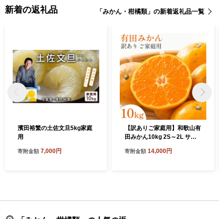
新着の返礼品
「みかん・柑橘類」の新着返礼品一覧
濱田裕繁の土佐文旦5kg家庭
【訳ありご家庭用】和歌山有
用
田みかん10kg 2S～2L サイ
ズ混合 魚鶴商店《11月下旬-
7,000円
14,000円
寄附金額
寄附金額
12月下旬頃出荷》 和歌山県
日高町 みかん 柑橘 訳アリ ご
家庭用