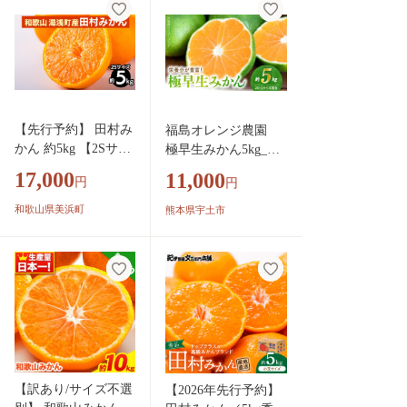
県 みかん 玉名市 み
限定 フルーツ 旬 柑
かん
橘 長洲町 大粒みかん
《2027年1月中旬-2月
末頃出荷》
【先行予約】 田村み
福島オレンジ農園
かん 約5kg 【2Sサイ
極早生みかん5kg_U5
ズ】 和歌山県 湯浅
4-0019
17,000
11,000
円
円
町 田村地区産
和歌山県美浜町
熊本県宇土市
【訳あり/サイズ不選
【2026年先行予約】