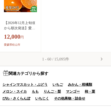
フルーツ mikan 果物
オレンジ 不知火 家庭
用 Dan Dan BaTaKe F
ARM 愛媛県産 愛媛
【2026年12月上旬頃
県 伊方町 送料無料】
から順次発送】愛果2
IKTAU008
8号 (紅まどんな と同
12,000
円
品種) 約2.5kg 家庭用
| 愛果28号 紅まどん
愛媛県松山市
な と同一品種 果物
くだもの 柑橘 みか
1 - 60 / 15,095件
ん あいか 愛果 紅マ
ドンナ マドンナ ま
どんな 紅まどんな
関連カテゴリから探す
高級 人気 愛媛県 松
山 田村農園
シャインマスカット・ぶどう
いちご
みかん・柑橘類
メロン・スイカ
もも
りんご・梨
マンゴー
柿・栗
びわ・さくらんぼ
いちじく
その他果物・詰合せ