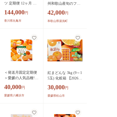
ツ 定期便 12ヶ月 城
州和歌山産旬のフル
下町の果実 セット
ーツ定期便（温州み
144,000
42,000
円
円
詰め合わせ いちご
かん、いちご、紀州
みかん デコポン は
デコ）_G60-T84
香川県丸亀市
和歌山県湯浅町
っさく びわ 桃 ピオ
ーネ 梨 シャインマ
スカット ゴールドキ
ウイ 柿 富有柿 さぬ
きひめ せとか 果物 1
2回 1年 お楽しみ果
実 果物 フルーツ 旬
のフルーツ フルーツ
ギフト フルーツ定期
＜発送月固定定期便
紅まどんな 3kg (9～1
フルーツ定期便
＞愛媛の人気品種!か
5玉) 化粧箱 【2026年
んきつ定期便 11月～
12月下旬ごろから順
40,000
30,000
円
円
2月全4回＜H25-154
次発送】 | まどんな
＞【4012888】 YWT
べにまどんな 紅マド
愛媛県八幡浜市
愛媛県松山市
AP096
ンナ みかん ミカン
蜜柑 果物 くだもの
フルーツ 高級 贈答
ギフト 贈り物 柑橘