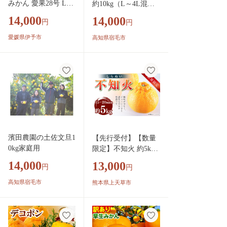
みかん 愛果28号 Lサ
約10kg（L～4L混
イズ 12玉（みきゃん
合、約18～25個） 成
14,000
14,000
円
円
箱）【2026年11月下
田果樹園
旬から順次発送予
愛媛県伊予市
高知県宿毛市
定】 紅まどんなと同
一品種 愛媛 人気 柑
橘 国産 フルーツ 伊
豫果園 伊予市｜B527
濱田農園の土佐文旦1
【先行受付】【数量
0kg家庭用
限定】不知火 約5kg
柑橘 でこぽん デコポ
14,000
13,000
円
円
ン 果物 フルーツ 熊
本県 上天草市【2027
高知県宿毛市
熊本県上天草市
年2月下旬～3月下旬
順次発送】