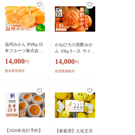
ーツ 果物 蜜柑 柑橘
類 デザート 数量限
定 産地直送 旬 大玉
小玉 おすすめ 人気
お取り寄せ 送料無料
旬の果物 冬のくだも
の 季節もの 真穴産
温州みかん 約8kg 日
かねひろの黒酢みか
愛媛県 八幡浜市
本フルーツ株式会社
ん 10kg S～2L サイズ
熊本県 荒尾市 《10
別 先行予約《11月下
14,000
14,000
円
円
月中旬-2月中旬頃出
旬～1月上旬頃発送予
荷》 デコポン 果物
定》温州みかん ふる
熊本県荒尾市
佐賀県鹿島市
フルーツ スイーツ
さと納税 みかん10kg
デザート
大容量 フルーツ 甘い
ジューシー 果物 蜜柑
お取り寄せ 農家直送
国産 九州 佐賀県 鹿
島市 送料無料 B-911
【2026年先行予約】
【家庭用】土佐文旦