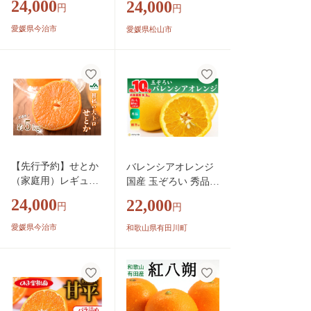
24,000
24,000
円
円
【KC00620】11月中
な】化粧箱1箱 3kg 愛
旬～12月下旬に順次
媛 みかん 紅マドンナ
愛媛県今治市
愛媛県松山市
発送予定 まどんな
紅まどんな 蜜柑 柑橘
愛媛 紅まどんな マ
果物 贈答 愛媛のみか
ドンナ まどんな み
ん くだもの フルーツ
かん 愛媛県 果物 フ
愛媛県 松山市
ルーツ みかん 年内
発送 甘い 高級 柑橘
類 紅マドンナ
【先行予約】せとか
バレンシアオレンジ
（家庭用）レギュラ
国産 玉ぞろい 秀品
ー箱 約5kg【KC0077
箱込 10kg (内容量 9.2
24,000
22,000
円
円
0】
kg ) 2L L M サイズの
いずれか 和歌山県産
愛媛県今治市
和歌山県有田川町
産地直送【みかんの
会】