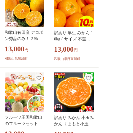
和歌山有田産 デコポ
訳あり 早生 みかん 1
ン秀品のみ！ 2.5kg
0kg ( サイズ 不選別 )
（9～12玉）_BD7008
どの坂果樹園《12月
13,000
13,000
円
円
上旬-2月上旬頃出
荷》 和歌山県 日高川
和歌山県湯浅町
和歌山県日高川町
町 みかん ご家庭用
産地直送 家庭用 規格
外 不揃い わけありみ
かん 期間限定 旬 フ
ルーツ 果物 柑橘 サ
イズ 不選別 10キロ
送料無料
フルーツ王国和歌山
訳あり みかん 小玉み
のフルーツセット
かん くまもと小玉み
かん 5kg (2.5kg×2箱)