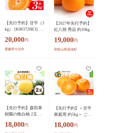
【先行予約】甘平（3
【2027年先行予約】
kg） [K003720K3] 人
紅八朔 秀品 約10kg L
気商品 国産 高級フ
サイズ 和歌山県有田
20,000
19,000
円
円
ルーツ 人気商品 み
産_U6226n
かん 柑橘 フルーツ
愛媛県今治市
和歌山県湯浅町
果物 乃万青果 のま
果樹園 甘平 高級柑
橘
【先行予約】森田果
【先行予約】＜甘平
樹園の晩白柚 2玉 森
家庭用 約5kg＞ ご家
田果樹園《12月中旬-
庭用 かんぺい 高級
18,000
18,000
円
円
2月末頃出荷》果物
柑橘 ブランド みかん
フルーツ サボン 熊