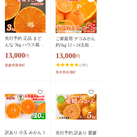
橘 贈答 ギフト 期間
限定 ギフト プレゼン
ト 高級柑橘 美味しい
紅まどんな フルーツ
愛媛 松山 送料無料
愛媛県 松山市
先行予約 正品 まど
ご家庭用 デコみかん
んな 3kg ハウス栽培
約5kg 12～24玉前後
みかん 13000円 愛果
《2027年2月上旬-4月
13,000
13,000
円
円
28号 紅まどんな 同
上旬頃出荷》デコポ
品種 あいか アイカ
ン（不知火）と同品
(
1
件)
愛媛県愛南町
高級 人気 ブランド
種 熊本県産 熊本県
熊本県長洲町
柑橘 果物 フルーツ
長洲町 訳あり
期間限定 産地直送
国産 農家直送 特産
品 お取り寄せ ギフ
ト プレゼント お歳
暮 mikan 蜜柑 ミカン
マドンナ スマイルカ
ット 甘い おいしい
ゼリー ぷるぷる 前
訳あり 小玉 みかん 1
先行予約 訳あり 愛媛
田ファーム 愛南町