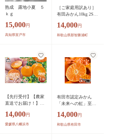
熟成 露地小夏 ５
［ご家庭用訳あり］
ｋｇ
有田みかん10kg 2S〜
2Lサイズ混合［UT15
15,000
14,000
円
円
2］
高知県室戸市
和歌山県那智勝浦町
【先行受付】【農家
有田市認定みかん
直送でお届け！】果
「未来への虹」至宝
汁たっぷり真穴産み
(5kg)【日本初自治体
14,000
14,000
円
円
かん 3kg(2S~Sサイ
認定フルーツ】(A1-
ズ)【C98-19】【1711
2)
愛媛県八幡浜市
和歌山県有田市
300】YWTBU019 柑
橘 みかん 国産 フル