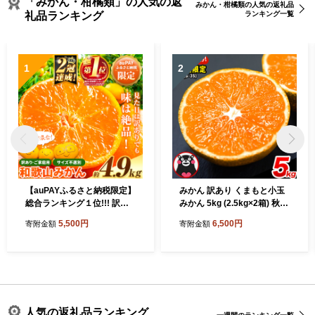
「みかん・柑橘類」の人気の返
みかん・柑橘類の人気の返礼品
礼品ランキング
ランキング一覧
1
2
【auPAYふるさと納税限定】
みかん 訳あり くまもと小玉
総合ランキング１位!!! 訳あ
みかん 5kg (2.5kg×2箱) 秋
りみかん (3S～3L) 約4.9kg
旬 先行予約 ちょっと訳あり
5,500円
6,500円
寄附金額
寄附金額
《11月上旬-12月末頃出荷》
不揃い 傷 ご家庭用 SDGs 小
和歌山県 日高川町 柑橘類 柑
玉 たっぷり 熊本県 産 S-3S
橘 果物 フルーツ ミカン 訳あ
サイズ フルーツ 旬 柑橘 長洲
りみかん 家庭用 お試し みか
町 温州みかん《9月下旬-12
ん
月下旬頃出荷》
人気の返礼品ランキング