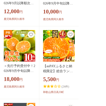
026年9月以降順次発
026年9月中旬以降順
送予定＞ 極早生 温
次発送予定＞ 極早生
12,000
10,000
円
円
州みかん (10kg) 国産
みかん (約5kg) 国産
鹿児島県産 蜜柑 ミ
みかん 極早生 早生
鹿児島県阿久根市
鹿児島県阿久根市
カン 柑橘 果物 果実
柑橘 果物 フルーツ
フルーツ 極早生みか
デザート 果実 期間限
PR
ん 温州みかん 青切
定 数量限定 【古田果
りみかん 期間限定
樹園】 akn093-06
数量限定 【鹿児島い
ずみ農業協同組合】
akn018-07
＜先行予約受付中！2
【auPAYふるさと納
026年9月中旬以降順
税限定】総合ランキ
次発送予定＞ 訳あ
ング１位!!! 訳ありみ
18,000
5,500
円
円
り！極早生みかん(約
かん (3S～3L) 約4.9k
10kg) 国産 みかん 極
g《11月上旬-12月末
(
24
件)
鹿児島県阿久根市
早生 早生 柑橘 果物
頃出荷》和歌山県 日
和歌山県日高川町
フルーツ デザート
高川町 柑橘類 柑橘
果実 期間限定 数量
果物 フルーツ ミカン
限定 【古田果樹園】
訳ありみかん 家庭用