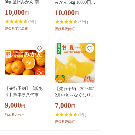
0kg 温州みかん 南柑
みかん 5kg 10000円
愛媛県
20号 先行予約 玉津
愛媛 みかん 温州みか
10,000
10,000
円
円
柑橘倶楽部 温州 蜜
ん こたつ みかん mik
柑 小玉みかん 中生
an 蜜柑 ミカン 家庭
(
2
件)
(
67
件)
甘い 果物 くだもの
用 産地直送 国産 農
愛媛県宇和島市
愛媛県愛南町
フルーツ 柑橘 mikan
家直送 糖度 期間限定
愛媛蜜柑 愛媛みかん
数量限定 特産品 ゼリ
愛媛ミカン ミカン
ー ジュース アイス
わけあり サイズ 不
人気 限定 甘い フル
揃い 産地直送 数量
ーツ 果物 柑橘 先行
限定 国産 愛媛 宇和
事前 予約 受付 ビタ
島 B010-072031
ミン 美味しい おいし
い サイズ ミックス
吉田農園 愛南町 愛媛
【先行予約】【訳あ
【先行予約：2026年1
県
り】熊本県八代市産
2月中旬～なくなり次
ご家庭用みかん 約5k
第終了】 訳あり 甘夏
9,000
7,000
円
円
g 家庭用 蜜柑 ミカン
10kg 7000円 樹齢25年
柑橘 くだもの 果物
以上 みかん mikan 蜜
(
4
件)
熊本県八代市
デザート おやつ 熊
柑 わけあり あまなつ
愛媛県愛南町
本県 八代市 【2026
夏みかん グレープフ
年9月下旬より順次発
ルーツ だいだい 家庭