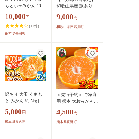
もと小玉みかん 10kg
和歌山県産 訳あり 小
(10kg×1箱) 秋 旬 先
玉 若野みかん 約3.1k
10,000
9,000
円
円
行予約 ちょっと訳あ
g (3Sサイズ以下) み
り 不揃い 傷 ご家庭
かん 小玉 マルエイ農
(
17
件)
和歌山県日高川町
用 SDGs 小玉 たっぷ
園《11月下旬-12月下
熊本県長洲町
り 熊本県 産 S-3Sサ
旬頃出荷》 和歌山県
イズ フルーツ 旬 柑
日高川町 果物 フルー
橘 長洲町 温州みか
ツ 訳ありみかん 家庭
ん《9月下旬-12月下
用 みかん
旬頃出荷》
訳あり 大玉 くまも
＜先行予約＞ ご家庭
と みかん 約 5kg | 果
用 熊本 大粒みかん
物 みかん くだもの
約2.5kg (3L～5Lサイ
5,000
4,500
円
円
みかん フルーツ み
ズ)大玉 みかん 先行
かん 柑橘 みかん 柑
予約 熊本 ちょっと
熊本県玉名市
熊本県長洲町
橘類 みかん ミカン
訳あり 傷 たっぷり
家庭用 みかん 熊本
熊本県産 熊本県 期間