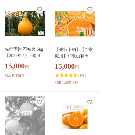
やつ デザート 旬 熊
本県 八代市 【2027
年2月上旬より順次発
送】
先行予約 不知火 5kg
【先行予約】【ご家
【2027年2月上旬-4月
庭用】和歌山有田み
下旬発送予定】 しら
かん約10kg(SS、Sサ
15,000
15,000
円
円
ぬい 柑橘類 みかん
イズ)【美浜町】
宇城市産 熊本県産
(
1
件)
熊本県宇城市
九州産 国産 ひかる
和歌山県美浜町
農園