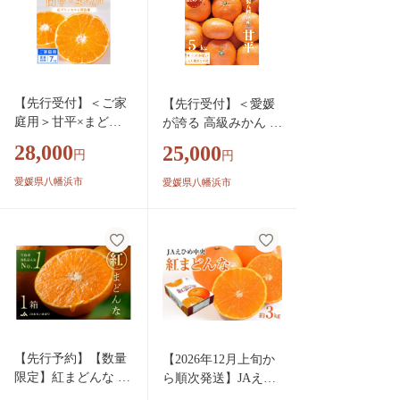
柑橘類 あいか かんき
つ 愛媛果試第28号 愛
果28号 常温 国産 愛
媛 愛媛県 松山市
【先行受付】＜ご家
【先行受付】＜愛媛
庭用＞甘平×まどん
が誇る 高級みかん 希
な 7kg「紅プリンセ
少品種＞訳あり 甘平
28,000
25,000
円
円
ス」と同品種 愛媛果
(かんぺい) 5kg＜F20-
試48＜F25-319＞【17
59＞【1620338】 YW
愛媛県八幡浜市
愛媛県八幡浜市
13698】 YWTAP260
TI054
【先行予約】【数量
【2026年12月上旬か
限定】紅まどんな 化
ら順次発送】JAえひ
粧箱 3L～L 10～15玉
め中央【紅まどん