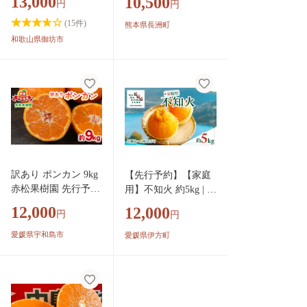
13,000
10,500
円
円
10kg (10kg×1箱) 選べ
る回数 秋 旬 不揃い
(
15
件)
熊本県長洲町
傷 ご家庭用 SDGs 小
和歌山県御坊市
玉 たっぷり 熊本県
産 S-3Sサイズ フルー
ツ 旬 柑橘 長洲町 温
州みかん《10月-11月
出荷》
訳あり ポンカン 9kg
【先行予約】【家庭
赤松果樹園 先行予約
用】不知火 約5kg | 柑
愛媛みかん 愛媛蜜柑
橘 みかん 果物 フル
12,000
12,000
円
円
愛媛ミカン 蜜柑 み
ーツ 愛媛県産 農家直
かん mikan 果物 くだ
送 ※離島への配送
愛媛県宇和島市
愛媛県伊方町
もの フルーツ 柑橘
不可 ※2027年2月下
濃厚 甘い 甘味 産地
旬より順次発送予定
直送 数量限定 国産
【ふるさと納税 人気
愛媛 宇和島 B012-20
おすすめ ランキング
8001
柑橘 みかん ミカン