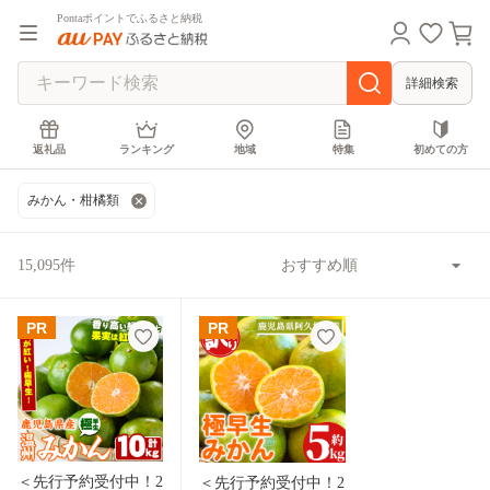
Pontaポイントでふるさと納税
詳細検索
返礼品
ランキング
地域
特集
初めての方
みかん・柑橘類
15,095件
PR
PR
＜先行予約受付中！2
＜先行予約受付中！2