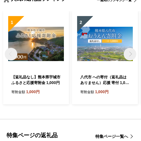
一週間のランキング一覧
1
2
【返礼品なし】熊本県宇城市
八代市 への寄付（返礼品は
ふるさと応援寄附金 1,000円
ありません）応援 寄付 1,000
円
1,000円
1,000円
寄附金額
寄附金額
特集ページの返礼品
特集ページ一覧へ