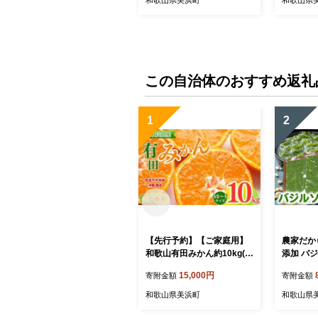
この自治体のおすすめ返礼
1
2
【先行予約】【ご家庭用】
農家だか
和歌山有田みかん約10kg(S
添加 バ
S、Sサイズ)【美浜町】
入り4袋
15,000円
寄附金額
寄附金額
和歌山県美浜町
和歌山県