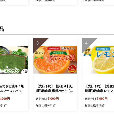
品
3
4
らできる濃厚『無
【先行予約】【訳あり】紀
【先行予約】【秀優
ジルソース』パック
州和歌山産 温州みかん「お
紀州和歌山産 レモン 
てんば娘」約1kg（箱込
サイズ混合
8,000円
5,000円
7,000円
寄附金額
寄附金額
み）S～2L サイズ混合（早
生・中生）
美浜町
和歌山県美浜町
和歌山県美浜町