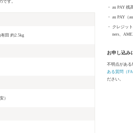
のです。
けています。
au PAY 残
４．５キロメ
の近畿最大の
au PAY
あります。
クレジットカ
ners、AM
 約2.5kg
お申し込み
不明点がある
ある質問（FA
ださい。
目安）