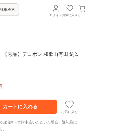
詳細検索
ログイン
お気に入り
カート
方
【秀品】デコポン 和歌山有田 約2.
円
お気に入り
の自治体へ寄附申込いただいた場合、返礼品は
ん。