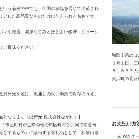
という品種の中でも、全国の農協を通じて出荷され
リアした高品質なものだけに与えられる名称です。
ポンを厳選。濃厚な甘みとほどよい酸味、ジューシ
。
ひご賞味ください。
和歌山県のほ
０月１日、三
８，６６７人
美浜町の北及
は太平洋、西
直射日光を避け、風通しの良い場所で保存のうえ、
ロメートル、
７７平方キロ
二番目に狭い
品となります〔出荷元:株式会社ながた〕】
６．６度と高
お支払い方
8号イ「市区町村が近隣の他の市区町村と共同で前各号
３度と温暖で
等とするもの」に該当する返礼品として、和歌山県
で、以前から
au PAY