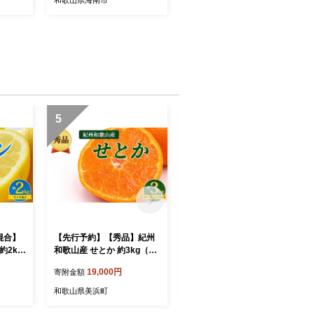
5
6
混合】
【先行予約】【秀品】紀州
【先行予約】【秀優混合】
約2kg
和歌山産 せとか 約3kg（箱
紀州和歌山産 清見オレンジ
込み） M～2L サイズ混合
約10kg（箱込み）S～3L サ
19,000円
19,000円
寄附金額
寄附金額
イズ混合
和歌山県美浜町
和歌山県美浜町