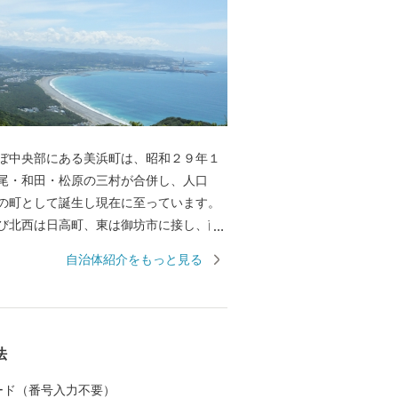
ぼ中央部にある美浜町は、昭和２９年１
尾・和田・松原の三村が合併し、人口
の町として誕生し現在に至っています。
び北西は日高町、東は御坊市に接し、南
は紀伊水道に面しています。 東西約９キ
自治体紹介をもっと見る
南北約２．５キロメートル、面積１２．
メートルの町で、面積では和歌山県下で
町であります。 当地は年間平均気温１
く、最暖月で２７．５度、最寒月で６．
法
すが、年間平均降水量は１，８０９ミリ
台風、水害、高潮などの被害を数多く受
 カード（番号入力不要）