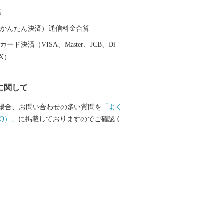
 太平洋に面する砂州海岸には、全長約
高
ートル、幅は広い所で約５００メートル
松林「煙樹ヶ浜（えんじゅがはま）」が
（auかんたん決済）通信料金合算
ード決済（VISA、Master、JCB、Di
EX）
に関して
場合、お問い合わせの多い質問を
「よく
Q）」
に掲載しておりますのでご確認く