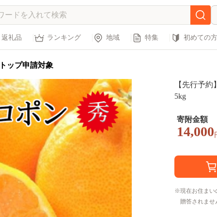
返礼品
ランキング
地域
特集
初めての
トップ申請対象
【先行予約】
5kg
寄附金額
14,000
現在お住まい
贈答されませ