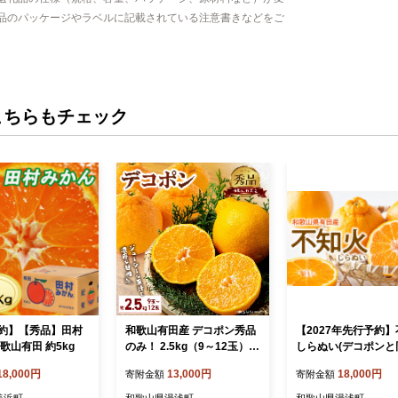
品のパッケージやラベルに記載されている注意書きなどをご
こちらもチェック
約】【秀品】田村
和歌山有田産 デコポン秀品
【2027年先行予約
歌山有田 約5kg
のみ！ 2.5kg（9～12玉）_
しらぬい(デコポンと
BD7008
秀品 15～30玉 和歌
18,000円
13,000円
18,000円
寄附金額
寄附金額
田産_U6306
美浜町
和歌山県湯浅町
和歌山県湯浅町