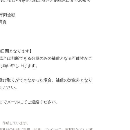
て以下の1～4を美浜町ふるさと納税窓口までお知ら
、寄附金額
写真
4日間となります】
場合は判断できる分量のみの補償となる可能性がご
お願い申し上げます。
受け取りができなかった場合、補償の対象外となり
ください。
までメールにてご連絡ください。
、作成しています。
返礼品の仕様（規格、容量、パッケージ、原材料など）が変