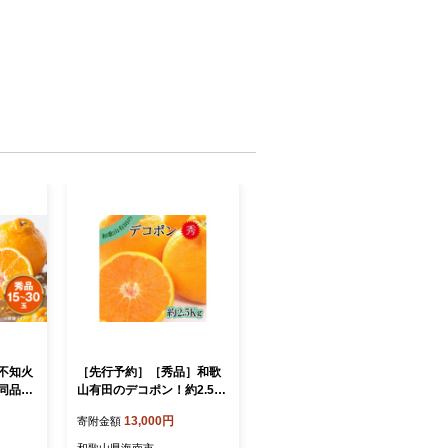
】不知火
［先行予約］［秀品］和歌
同品種)
山有田のデコポン！約2.5kg
山県有
［2027年1月下旬以降順次
13,000円
寄附金額
発送］［NGT15］
和歌山県海南市