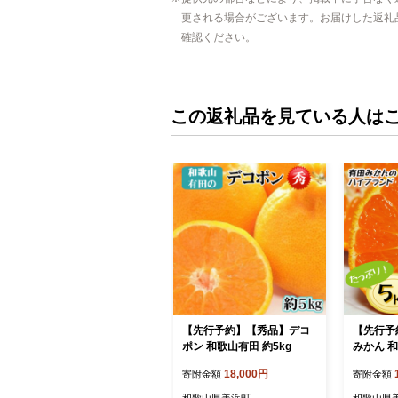
更される場合がございます。お届けした返礼
確認ください。
この返礼品を見ている人は
【先行予約】【秀品】デコ
【先行予
ポン 和歌山有田 約5kg
みかん 和
18,000円
寄附金額
寄附金額
和歌山県美浜町
和歌山県