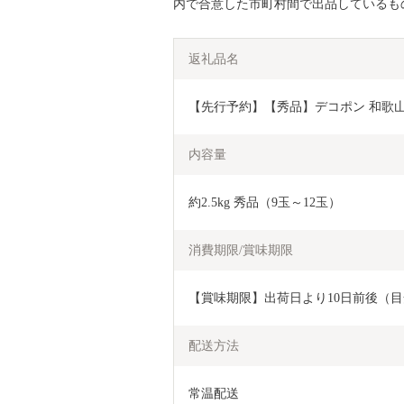
内で合意した市町村間で出品しているも
返礼品名
【先行予約】【秀品】デコポン 和歌山有田
内容量
約2.5kg 秀品（9玉～12玉）
消費期限/賞味期限
【賞味期限】出荷日より10日前後（
配送方法
常温配送