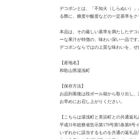
デコポンとは、「不知火（しらぬい）」
る際に、糖度や酸度などの一定基準をク
本品は、その厳しい基準を満たしたデコ
ーな果汁が特徴の、味わい深い一品です
デコポンならではの上質な味わいを、ぜ
【産地名】
和歌山県湯浅町
【保存方法】
お品到着後は段ボール箱から取り出し、
お早めにお召し上がりください。
【こちらは湯浅町と美浜町との共通返礼
平成31年総務省告示第179号第5条第
いずれかに該当するものを共通の返礼品