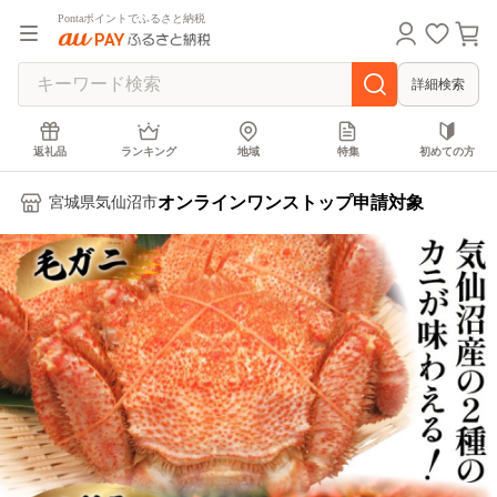
Pontaポイントでふるさと納税
詳細検索
返礼品
ランキング
地域
特集
初めての方
オンラインワンストップ申請対象
宮城県気仙沼市