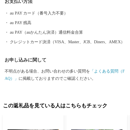
お支払い方法
桑半島や岩井崎，内陸部の牧場，平泉の黄金文化を支えたとも伝
わる金山跡など、多くの観光スポットも魅力です。 また，鮮度抜
au PAY カード（番号入力不要）
群の魚介類やフカヒレを使った料理はもちろん，Ｂ級グルメとし
au PAY 残高
て人気沸騰中の気仙沼ホルモンや地元特産の野菜など，美食の街
としての一面も持っています。 東日本大震災により大きな被害を
au PAY（auかんたん決済）通信料金合算
受けましたが復興に向けて歩みを進める気仙沼市を応援してくだ
クレジットカード決済（VISA、Master、JCB、Diners、AMEX）
さい！！
お申し込みに関して
不明点がある場合、お問い合わせの多い質問を
「よくある質問（F
AQ）」
に掲載しておりますのでご確認ください。
この返礼品を見ている人はこちらもチェック