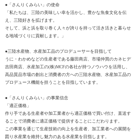
●「さんりくみらい」の使命
「私たちは、三陸の美味しい幸を活かし、豊かな魚食文化を伝
え、三陸好きを拡げます。
そして、浜と浜を取り巻く人々が誇りを持って活き活きと暮らせ
る地域づくりに貢献します。」
●三陸水産物、水産加工品のプロデューサーを目指して
うに・わかめなどの生産者である藤田商店、市場仲買のカネヒデ
吉田商店、水産加工の(株)MCFの各社が持つノウハウを活用し、
高品質品市場の創出と消費者の方への三陸水産物、水産加工品の
プロデュース機能を担うことを目指しています。
●「さんりくみらい」の事業信念
「適正価格」
作り手である生産者や加工業者から適正価格で買い付け、直送す
ることで消費者に適正価格で提供することにこだわります。
この事業を通じて生産技術の向上を生産者、加工業者への展開を
図り水産業を維持し魅力のある水産業を目指します。