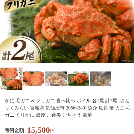
かに 毛ガニ & クリガニ 食べ比べ ボイル 各1尾 計2尾 [さん
りくみらい 宮城県 気仙沼市 20564240] 魚介 魚貝 蟹 カニ 毛
ガニ くりがに 濃厚 ご褒美 ごちそう 豪華
15,500
寄附金額
円