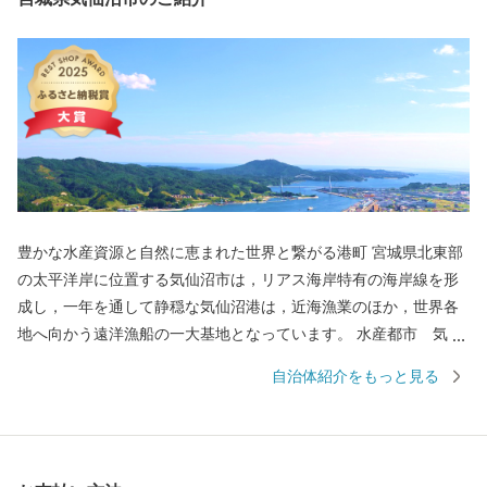
豊かな水産資源と自然に恵まれた世界と繋がる港町 宮城県北東部
の太平洋岸に位置する気仙沼市は，リアス海岸特有の海岸線を形
成し，一年を通して静穏な気仙沼港は，近海漁業のほか，世界各
地へ向かう遠洋漁船の一大基地となっています。 水産都市 気仙
沼の心臓部である気仙沼市魚市場は，世界の海で漁獲されたマグ
自治体紹介をもっと見る
ロ類のほか，三陸沖で漁獲され，水揚げ量日本一を誇る生鮮カツ
オ，気仙沼の代名詞「フカヒレ」の原料となるサメ類，沿岸域で
養殖された牡蠣，ワカメ，ホヤ，ホタテなど多くの海産物が所狭
しと並ぶ光景は圧巻。 魚市場のほかにも，自然景観を活かした唐