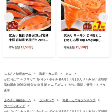
訳あり 銀鮭 切身 約2kg [宮城
訳あり サーモン 切り落とし
東洋 宮城県 気仙沼市 20564
おさしみ用 1kg 125gx8p [足
991] 鮭 魚介類 海鮮 訳アリ
利本店 宮城県 気仙沼市 2056
12,500円
11,500円
寄附金額
寄附金額
規格外 不揃い さけ サケ 鮭切
4313] 魚 魚介類 鮭 お刺し身
身 シャケ 切り身 冷凍 家庭用
刺し身 刺身 生 生食 個包装
おかず 弁当 支援 サーモン 銀
チリ銀鮭 銀鮭 海鮮 海鮮丼 魚
鮭切り身 魚 わけあり
介
ふるさと納税ホーム
海老・カニ等
カニ
かに 毛ガニ & クリガニ 食べ比べ ボイル 各1尾 計2尾 [さんりくみらい 宮城県
気仙沼市 20564240] 魚介 魚貝 蟹 カニ 毛ガニ くりがに 濃厚 ご褒美 ごちそう
豪華
ふるさと納税ホーム
ランキング
海老・カニ等ランキング
カニランキング
かに 毛ガニ & クリガニ 食べ比べ ボイル 各1尾 計2尾 [さんりくみらい 宮城県