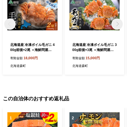
北海道産 冷凍ボイル毛ガニ 4
北海道産 冷凍ボイル毛ガニ 3
00g前後×2尾 ＜海鮮問屋
00g前後×3尾 ＜海鮮問屋
株式会社 瑞宝＞ かに カニ
株式会社 瑞宝＞ かに カニ
18,000円
15,000円
寄附金額
寄附金額
蟹 ガニ がに 森町 ふるさと納
蟹 ガニ がに 森町 ふるさと納
税 北海道 毛蟹 毛かに 毛ガニ
税 北海道 毛蟹 毛かに 毛ガニ
北海道森町
北海道森町
毛カニ mr1-1468
毛カニ mr1-1467
この自治体のおすすめ返礼品
1
2