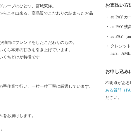
お支払い方
グループのひとつ、宮城東洋。
ヤ，ホタテな
からこそ出来る、高品質でこだわりの詰まったお品
巻。 魚市場
au PAY
や岩井崎，内
au PAY 残
も伝わる金山
す。 また，
au PAY
が独自にブレンドをしたこだわりのもの。
はもちろん，
クレジットカ
いくら本来の甘みを引き上げています。
ルモンや地元
ners、AM
いくちどけが特徴です
も持っています。 東日本大震災により
けましたが復
お申し込み
してください
不明点がある
の手作業で行い、一粒一粒丁寧に厳選しています。
ある質問（FA
ださい。
ムをお届けします。
)