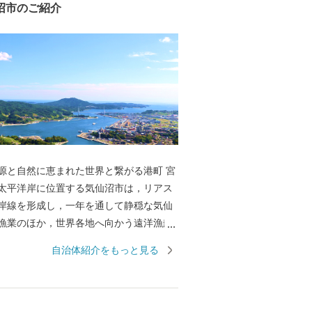
沼市のご紹介
源と自然に恵まれた世界と繋がる港町 宮
太平洋岸に位置する気仙沼市は，リアス
岸線を形成し，一年を通して静穏な気仙
漁業のほか，世界各地へ向かう遠洋漁船
なっています。 水産都市 気仙沼の心臓
自治体紹介をもっと見る
沼市魚市場は，世界の海で漁獲されたマ
，三陸沖で漁獲され，水揚げ量日本一を
オ，気仙沼の代名詞「フカヒレ」の原料
，沿岸域で養殖された牡蠣，ワカメ，ホ