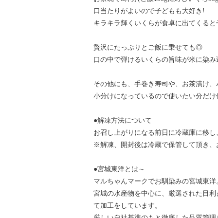
口当たりがよいので子どもも大好き!
キラキラ輝くいくらが食卓に出てくると
贅沢にたっぷりとご飯に乗せても◎
口の中で弾けるいくらの旨味が米に染み
その他にも、手巻き寿司や、お茶漬け、
小分けになっているので使いたい分だけ
●解凍方法について
お召し上がりになる前日に冷蔵庫に移し
※解凍、開封後は冷蔵で保管して頂き、
●宮城東洋とは～
マルちゃんマークでお馴染みの宮城東洋
宮城の水産物を中心に、厳選された目利
て加工をしています。
厳しい自社基準のもと徹底した品質管理