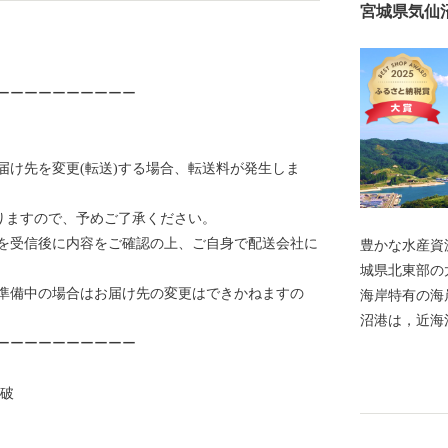
宮城県気仙
ーーーーーーーーーー
届け先を変更(転送)する場合、転送料が発生しま
なりますので、予めご了承ください。
を受信後に内容をご確認の上、ご自身で配送会社に
豊かな水産資
城県北東部の
準備中の場合はお届け先の変更はできかねますの
海岸特有の海
沼港は，近海
ーーーーーーーーーー
の一大基地と
部である気仙
突破
グロ類のほか
誇る生鮮カツ
となるサメ類