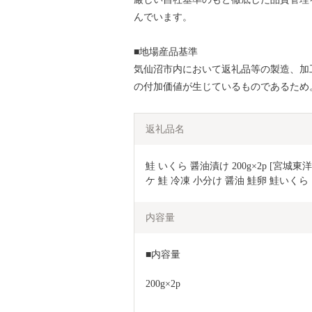
んでいます。
■地場産品基準
気仙沼市内において返礼品等の製造、加
の付加価値が生じているものであるため。
返礼品名
鮭 いくら 醤油漬け 200g×2p [宮城東洋
ケ 鮭 冷凍 小分け 醤油 鮭卵 鮭いくら
内容量
■内容量
200g×2p