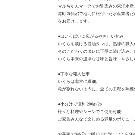
マルちゃんマークでお馴染みの東洋水産
港町気仙沼で地元に根付いた水産業者だ
をお届けします。
●口いっぱいに広がるやさしい甘み
いくらを漬ける醤油タレは、熟練の職人
そのこだわりのタレに丁寧に漬け込み、
いくら本来の濃厚な甘味と旨味、やさし
●丁寧な職人仕事
いくらは非常に繊細。
粒が割れないように、全ての工程を熟練
●小分けで便利 200g×2p
様々な料理やシーンでご使用可能!
ご家族みんなで楽しめる満足のボリュー
お茶碗で8杯分(ご飯150gに対しいくら50g