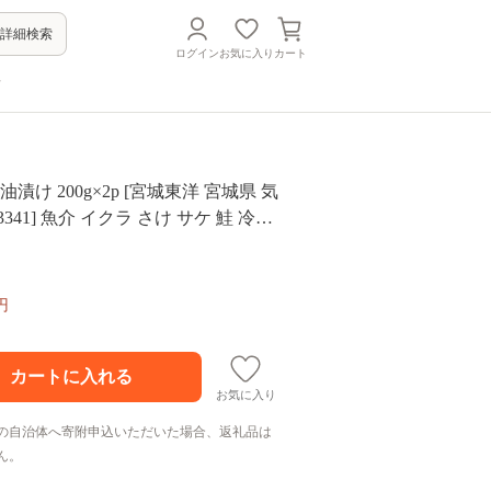
詳細検索
ログイン
お気に入り
カート
方
油漬け 200g×2p [宮城東洋 宮城県 気
3341] 魚介 イクラ さけ サケ 鮭 冷凍
 鮭卵 鮭いくら
円
お気に入り
の自治体へ寄附申込いただいた場合、返礼品は
ん。