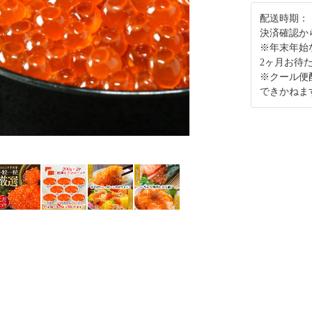
配送時期：
決済確認か
※年末年始
2ヶ月お待
※クール便
できかねま