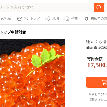
返礼品
ランキング
地域
特集
初めての
トップ申請対象
鮭 いくら 醤
仙沼市 2056
小分け 醤油
寄附金額
17,500
現在お住まい
贈答されませ