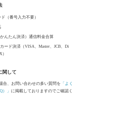
法
ど多くの海産物が所狭しと並ぶ光景は圧
のほかにも，自然景観を活かした唐桑半島
 カード（番号入力不要）
陸部の牧場，平泉の黄金文化を支えたと
高
跡など、多くの観光スポットも魅力で
鮮度抜群の魚介類やフカヒレを使った料理
（auかんたん決済）通信料金合算
Ｂ級グルメとして人気沸騰中の気仙沼ホ
ード決済（VISA、Master、JCB、Di
特産の野菜など，美食の街としての一面
EX）
大きな被害を受
興に向けて歩みを進める気仙沼市を応援
に関して
！！
場合、お問い合わせの多い質問を
「よく
Q）」
に掲載しておりますのでご確認く