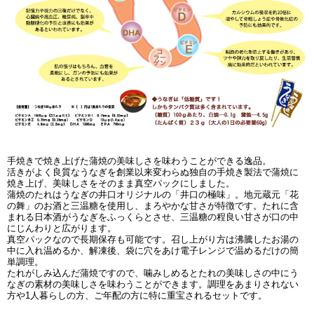
手焼きで焼き上げた蒲焼の美味しさを味わうことができる逸品。
活きがよく良質なうなぎを創業以来変わらぬ独自の手焼き製法で蒲焼に
焼き上げ、美味しさをそのまま真空パックにしました。
蒲焼のたれはうなぎの井口オリジナルの「井口の極味」。地元蔵元「花
の舞」のお酒と三温糖を使用し、まろやかな甘さが特徴です。たれに含
まれる日本酒がうなぎをふっくらとさせ、三温糖の程良い甘さが口の中
にじんわりと広がります。
真空パックなので長期保存も可能です。召し上がり方は沸騰したお湯の
中に入れ温めるか、解凍後、袋に穴をあけ電子レンジで温めるだけの簡
単調理。
たれがしみ込んだ蒲焼ですので、噛みしめるとたれの美味しさの中にう
なぎの素材の美味しさを味わうことができます。調理をあまりされない
方や1人暮らしの方、ご年配の方に特に重宝されるセットです。