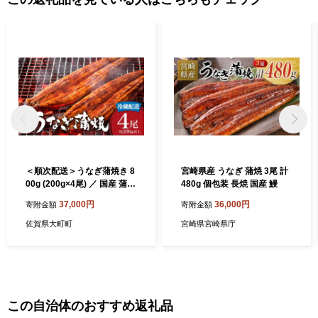
＜順次配送＞うなぎ蒲焼き 8
宮崎県産 うなぎ 蒲焼 3尾 計
00g (200g×4尾) ／ 国産 蒲焼
480g 個包装 長焼 国産 鰻
き 長焼き ウナギ 鰻 蒲焼 冷
37,000円
36,000円
寄附金額
寄附金額
蔵 贈答 うなぎ
佐賀県大町町
宮崎県宮崎県庁
この自治体のおすすめ返礼品