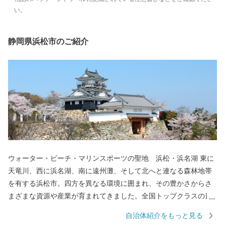
い。
静岡県浜松市のご紹介
ウォーター・ビーチ・マリンスポーツの聖地 浜松・浜名湖 東に
天竜川、西に浜名湖、南に遠州灘、そして北へと連なる森林地帯
を有する浜松市。四方を異なる環境に囲まれ、その豊かさからさ
まざまな資源や産業が育まれてきました。全国トップクラスの日
照時間、温暖な気候、豊富な水源により発展した農業や水産業の
自治体紹介をもっと見る
ほか、楽器やオートバイ、繊維、食品など、ものづくりの街は生