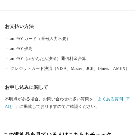
んだ資源や製品には、日本のみならず世界でも認められる逸品が
数多く存在します。 また、浜名湖ではクルージングやフィッシン
グはもちろん、ウェイクボードや ウインドサーフィンなどさまざ
お支払い方法
まなウォーター・ビーチ・マリンスポーツを楽しむことができ、
自然と一体化する感動も味わうことができます。
au PAY カード（番号入力不要）
au PAY 残高
au PAY（auかんたん決済）通信料金合算
クレジットカード決済（VISA、Master、JCB、Diners、AMEX）
お申し込みに関して
不明点がある場合、お問い合わせの多い質問を
「よくある質問（F
AQ）」
に掲載しておりますのでご確認ください。
この返礼品を見ている人はこちらもチェック