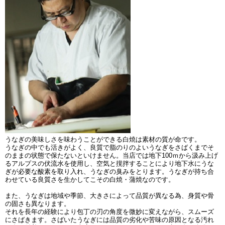
うなぎの美味しさを味わうことができる白焼は素材の質が命です。
うなぎの中でも活きがよく、良質で脂のりのよいうなぎをさばくまでそ
のままの状態で保たないといけません。当店では地下100ｍから汲み上げ
るアルプスの伏流水を使用し、空気と撹拌することにより地下水にうな
ぎが必要な酸素を取り入れ、うなぎの臭みをとります。うなぎが持ち合
わせている良質さを生かしてこその白焼・蒲焼なのです。
また、うなぎは地域や季節、大きさによって品質が異なる為、身質や骨
の固さも異なります。
それを長年の経験により包丁の刃の角度を微妙に変えながら、スムーズ
にさばきます。さばいたうなぎには品質の劣化や苦味の原因となる汚れ