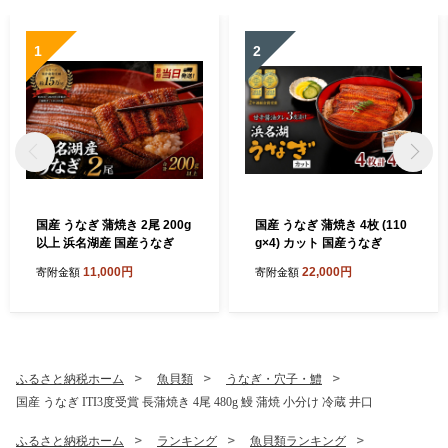
1
2
国産 うなぎ 蒲焼き 2尾 200g
国産 うなぎ 蒲焼き 4枚 (110
以上 浜名湖産 国産うなぎ
g×4) カット 国産うなぎ
11,000円
22,000円
寄附金額
寄附金額
ふるさと納税ホーム
魚貝類
うなぎ・穴子・鱧
国産 うなぎ ITI3度受賞 長蒲焼き 4尾 480g 鰻 蒲焼 小分け 冷蔵 井口
ふるさと納税ホーム
ランキング
魚貝類ランキング