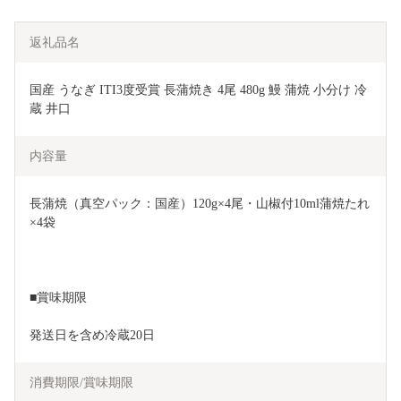
返礼品名
国産 うなぎ ITI3度受賞 長蒲焼き 4尾 480g 鰻 蒲焼 小分け 冷
蔵 井口
内容量
長蒲焼（真空パック：国産）120g×4尾・山椒付10ml蒲焼たれ
×4袋
■賞味期限
発送日を含め冷蔵20日
消費期限/賞味期限