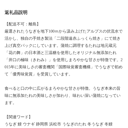
返礼品説明
【配送不可：離島】
厳選されたうなぎを地下100ｍから汲み上げたアルプスの伏流水で
活かし、独自の手焼き製法「二段階遠赤ふっくら焼き」にて焼き
上げ真空パックにしています。蒲焼に調理するたれは地元蔵元
「花の舞」の日本酒と三温糖を使用したオリジナル無添加たれ
「井口の極味（きわみ）」を使用しまろやかな甘さが特徴です。2
015年に美味しさの審査機関「国際味覚審査機構」でうなぎで初め
て「優秀味覚賞」を受賞しています。
食べると口の中に広がるまろやかな甘さが特徴。うなぎ本来の旨
味に無添加たれの美味しさが加わり、味わい深い蒲焼になってい
ます。
【関連ワード】
うなぎ 鰻 ウナギ 静岡県 浜松市 うなぎのたれ 冬うなぎ 冬鰻