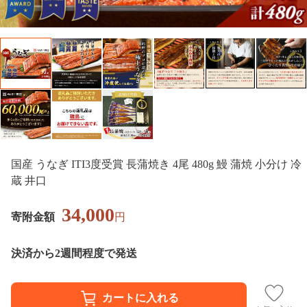
国産 うなぎ ITI3度受賞 長蒲焼き 4尾 480g 鰻 蒲焼 小分け 冷
蔵 井口
34,000
寄附金額
円
決済から2週間程度で発送