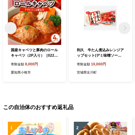
国産キャベツと豚肉のロール
利久 牛たん煮込みレンジア
キャベツ（2P入り）［022J
ップセット(デミ味噌ソー
35］
ス、トマトソース各2個)【16
8,000円
10,000円
寄附金額
寄附金額
06958】
愛知県小牧市
宮城県女川町
この自治体のおすすめ返礼品
1
2