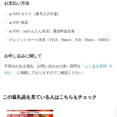
お支払い方法
年間居城とした城でもあります。2004年から始められた発掘調査
により、史実が次々と明らかとなり、全国からも注目を浴びてい
au PAY カード（番号入力不要）
ます。 日本三大地鶏の一つ、名古屋コーチンは、元尾張藩士によ
au PAY 残高
り何年もの歳月をかけ小牧市で作り出されたものです。名古屋コ
ーチンの肉質は弾力に富み、よくしまって歯ごたえがあり、「こ
au PAY（auかんたん決済）通信料金合算
く」のある旨みがあります。小牧市内の飲食店では様々なメニュ
クレジットカード決済（VISA、Master、JCB、Diners、AMEX）
ーが考案され、ジャンルを問わず名古屋コーチンを味わうことが
できます。
お申し込みに関して
不明点がある場合、お問い合わせの多い質問を
「よくある質問（F
AQ）」
に掲載しておりますのでご確認ください。
この返礼品を見ている人はこちらもチェック