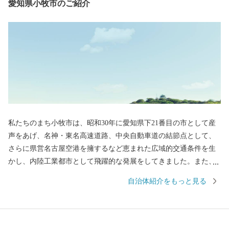
愛知県小牧市のご紹介
私たちのまち小牧市は、昭和30年に愛知県下21番目の市として産
声をあげ、名神・東名高速道路、中央自動車道の結節点として、
さらに県営名古屋空港を擁するなど恵まれた広域的交通条件を生
かし、内陸工業都市として飛躍的な発展をしてきました。また、
小牧市のシンボルである史跡小牧山をはじめとする多くの歴史的
自治体紹介をもっと見る
資産も有し、豊かな自然と文化の薫るまちでもあります。 小牧山
城は天正12年（1584）、小牧・長久手の合戦で徳川家康の本陣と
なったことで知られていますが、それを遡ること21年前の永禄6年
（1563）に織田信長が初めて自らの手で築き、岐阜に移るまでの4