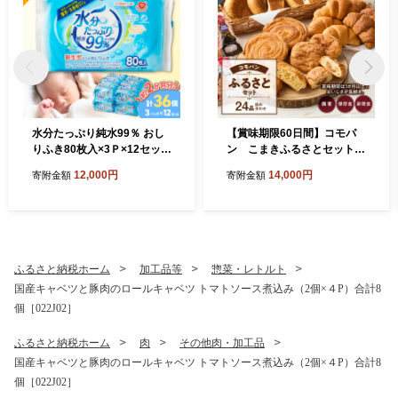
水分たっぷり純水99％ おし
【賞味期限60日間】コモパ
りふき80枚入×3Ｐ×12セット
ン こまきふるさとセット
（合計36個） ウエットティ
（24個入り）／災害用備蓄
12,000円
14,000円
寄附金額
寄附金額
ッシュ ウェットティッシュ
保存食 非常食 防災グッズに
ウエットシート ウェットシ
も [014K01]
ート [032T01]
ふるさと納税ホーム
加工品等
惣菜・レトルト
国産キャベツと豚肉のロールキャベツ トマトソース煮込み（2個×４P）合計8
個［022J02］
ふるさと納税ホーム
肉
その他肉・加工品
国産キャベツと豚肉のロールキャベツ トマトソース煮込み（2個×４P）合計8
個［022J02］