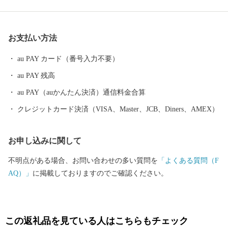
未来ではなく、希望溢れる『未来』をしっかりと渡すために、行
政や町民である大人たちが人口減少・少子高齢化起因による厳し
い現実(社会課題)を受け止め、町が一丸となって町の未来を考え・
お支払い方法
創り・繋いでいく為のプロジェクトが策定されました。それが ”錦
江町『MIRAI』づくりプロジェクト”です。その重要施策の1つと
au PAY カード（番号入力不要）
して「錦江町ふるさと納税事業」を実施し、事業者・町民
au PAY 残高
（町）・寄附者の皆さまの「想い」を直接町の力に変え、錦江町
ふるさと納税に関わっていただく皆さまとの「絆」を深めるため
au PAY（auかんたん決済）通信料金合算
に、寄附者の皆さまが町の「取り組み」や事業者の「想い」に共
クレジットカード決済（VISA、Master、JCB、Diners、AMEX）
感し、ご支援していただける運用を目指しています。
お申し込みに関して
不明点がある場合、お問い合わせの多い質問を
「よくある質問（F
AQ）」
に掲載しておりますのでご確認ください。
この返礼品を見ている人はこちらもチェック