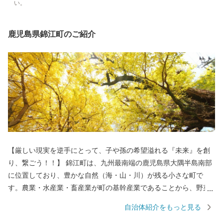
い。
鹿児島県錦江町のご紹介
【厳しい現実を逆手にとって、子や孫の希望溢れる『未来』を創
り、繋ごう！！】 錦江町は、九州最南端の鹿児島県大隅半島南部
に位置しており、豊かな自然（海・山・川）が残る小さな町で
す。農業・水産業・畜産業が町の基幹産業であることから、野菜
をはじめ、果物や肉、魚などの高質な「食」を生産しています。
自治体紹介をもっと見る
そんな錦江町では、日本や町の宝である「子どもたち」に厳しい