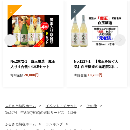
1
2
No.2072-1 白玉醸造 魔王
No.1127-1 【魔王を凌ぐ人
入り４合瓶×４本Eセット
気】白玉醸造の元老院2本セ
ット
20,000円
18,700円
寄附金額
寄附金額
ふるさと納税ホーム
イベント・チケット
その他
No.1074 空き家(実家)の巡回サービス 1回分
ふるさと納税ホーム
ランキング