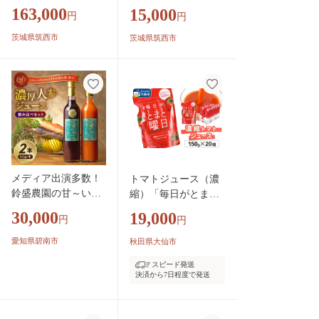
ース 72本入り 野菜
ス 5本入り 野菜 ジュ
163,000
15,000
円
円
ジュース
ース
茨城県筑西市
茨城県筑西市
メディア出演多数！
トマトジュース（濃
鈴盛農園の甘～いに
縮）「毎日がとまと
んじん『スウィート
曜日 濃縮トマトジ
30,000
19,000
円
円
キャロットリリィ＆
ュース」 150g ×20個
黒人参〈黒王〉の濃
入 [トマト 野菜ジュ
愛知県碧南市
秋田県大仙市
厚人参ジュース飲み
ース]
スピード発送
比べセット』 515g ×
決済から7日程度で発送
2本 高級ホテルでも
採用された濃厚でな
めらかな飲み口 ジュ