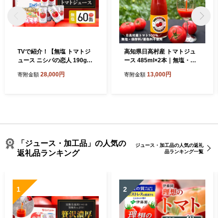
TVで紹介！【無塩 トマトジ
高知県日高村産 トマトジュ
ュース ニシパの恋人 190g60
ース 485ml×2本｜無塩・無
缶 】完熟生食用 贅沢濃厚 人
添加・保存料不使用の完熟ト
28,000円
13,000円
寄附金額
寄附金額
気 ランキング 無糖 桃太郎ト
マト100％ジュース
マト 国産 果汁100% 無添加
飲みやすい 野菜ジュース 北
海道 平取町 送料無料 BRTH
002
「ジュース・加工品」の人気の
ジュース・加工品の人気の返礼
返礼品ランキング
品ランキング一覧
1
2