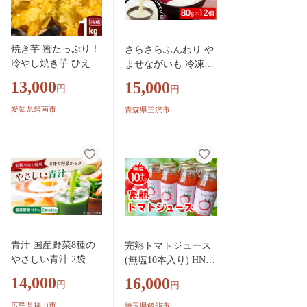
焼き芋 蜜たっぷり！
さらさらふんわり や
冷やし焼き芋 ひえひ
ませながいも 冷凍と
え君 きみまろこ 1kg
ろろ(80g×12個) とろ
13,000
15,000
円
円
（4～6袋） 【ジャパ
ろ 長芋 小分け 個包
ンフードセレクショ
装 青森県産 冷凍保存
愛知県碧南市
青森県三沢市
ン 金賞】 芋スイー
【材】【ms13-01】
ツ H047-053
青汁 国産野菜8種の
完熟トマトジュース
やさしい青汁 2袋 広
(無塩10本入り) HNN
島県福山市/こだま食
BD002
14,000
16,000
円
円
品株式会社 青汁 国
産 野菜100% 分包 粉
広島県福山市
埼玉県飯能市