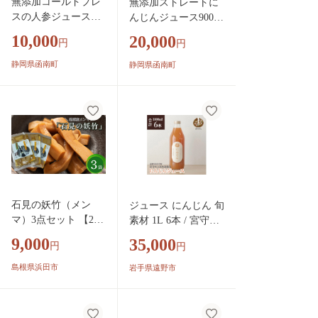
無添加コールドプレ
無添加ストレートに
スの人参ジュース中
んじんジュース900ml
心!ファスティング・
×4本 国産りんご・
10,000
20,000
円
円
ジュースクレンズ 半
国産レモンを使用し
日プチ断食セット
た野菜ジュース【KN
静岡県函南町
静岡県函南町
【KN-010-015】
-009-005】
石見の妖竹（メン
ジュース にんじん 旬
マ）3点セット 【213
素材 1L 6本 / 宮守川
_0001】
上流生産組合 遠野産
9,000
35,000
円
円
100%【1634969】
島根県浜田市
岩手県遠野市