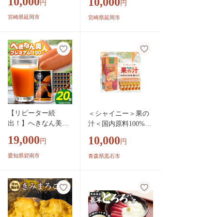
10,000
10,000
円
円
3個入り×8袋 N0152-Y
き、安納芋 3個入り×
A0516
各4袋 N0152-YA0515
宮崎県延岡市
宮崎県延岡市
【リピーター続
＜シャイニー＞果の
出！】へきなん美人
汁＜国内原料100%使
PREMIUM100 160g×2
用＞200ml紙パック×
19,000
10,000
円
円
0缶 人参ジュース へ
24本【1709678】
きなん美人 にんじん
愛知県碧南市
青森県黒石市
国産 果汁100％ H017
-102