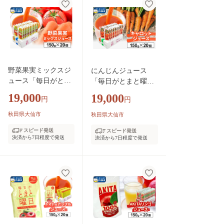
ース ジューシー 甘
い 『満天☆青空レス
トラン』 『坂上＆指
原のつぶれない店』
『ごはんジャパン』
H022-023
野菜果実ミックスジ
にんじんジュース
ュース「毎日がとま
「毎日がとまと曜
と曜日 野菜果実ミ
日 キャロットジュ
19,000
19,000
円
円
ックスジュース」 15
ース」 150g ×20個入
0g ×20個入 [フルーツ
[人参 野菜ジュース
秋田県大仙市
秋田県大仙市
ベジタブル ジュース
ニンジン にんじん]
スピード発送
スピード発送
野菜ジュース]
決済から7日程度で発送
決済から7日程度で発送