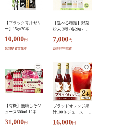
【ブラック青汁ゼリ
【選べる種類】野菜
ー】15g×30本
粉末 3種 (各20g / 当
帰のみ15g) ／ ウェル
10,000
7,000
円
円
ネスフーズ UDA 無
添加 無農薬 有機栽培
愛知県名古屋市
奈良県宇陀市
パウダー 出汁 小松菜
ほうれん草 菊芋 にん
じん よもぎ 南瓜 ゆ
ず 当帰 奈良県 宇陀
市 ふるさと納税
【有機】無糖しそジ
ブラッドオレンジ果
ュース300ml 12本セ
汁100％ジュース 72
ット 紫蘇飲料 希釈
0ml×2本【紀州有田
31,000
16,000
円
円
用 北海道斜里町産し
田村産】_G7375