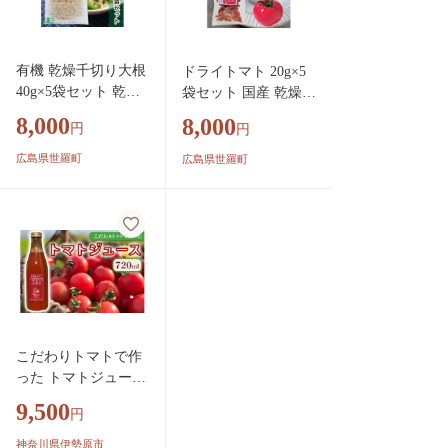
有機 乾燥千切り大根
ドライトマト 20g×5
40g×5袋セット 乾燥
袋セット 国産 乾燥ト
野菜 非常食 備蓄 味
マト 非常食 備蓄 ダ
8,000
8,000
円
円
噌汁 具 野菜 ダイエ
イエット パスタ スー
ット 食物繊維 マク
プ ピザ キャンプ ア
広島県世羅町
広島県世羅町
ロビ 野菜補給 時短
ウトドア 世羅 A047-
調理 常備菜 長期保
06
存 煮物 サラダ 国産
世羅 A047-07
こだわりトマトで作
った トマトジュース
720ml｜フルティカ
9,500
円
トマト プレゼント
贈り物 ギフト [1047]
神奈川県伊勢原市