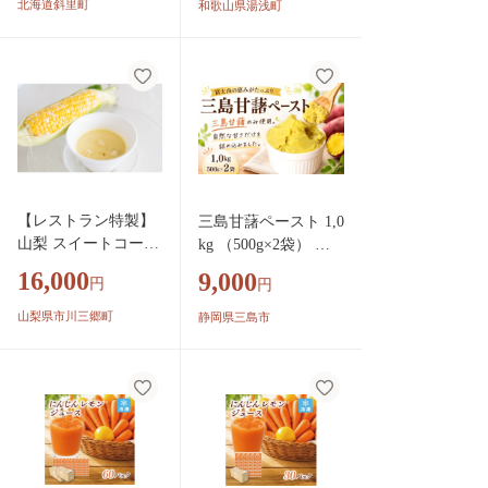
そ使用 北海道 斜里
北海道斜里町
和歌山県湯浅町
町
【レストラン特製】
三島甘藷ペースト 1,0
山梨 スイートコーン
kg （500g×2袋） 紅
を使用した焼とうも
あずま 100% 三島産
16,000
9,000
円
円
ろこしの冷製スープ
さつま芋 みしまかん
（４袋入り） スー
しょ 国産 芋ペースト
山梨県市川三郷町
静岡県三島市
プ コーンスープ シ
さつまいも サツマイ
ェフ フレンチ レス
モ 冷凍 小分け 真空
トラン 特製 スイー
パック 野菜ペースト
トコーン [5839-1399]
離乳食 お菓子作り パ
ン作り 芋ジャム 保存
料・添加物不使用 業
務用 老舗 製餡所 甲