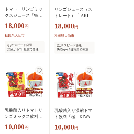
トマト・リンゴミッ
リンゴジュース（ス
クスジュース「毎日
トレート）「 AKITA
がとまと曜日 トマ
リンゴジュース」 15
18,000
18,000
円
円
ト＆アップルジュー
0g ×20個入 [林檎 り
ス」 150g ×20個入
んご アップルジュー
秋田県大仙市
秋田県大仙市
[トマト 野菜ジュー
ス 果物 フルーツジュ
スピード発送
スピード発送
ス 果物 りんご 林檎
ース]
決済から7日程度で発送
決済から7日程度で発送
アップル リンゴ]
乳酸菌入りトマトリ
乳酸菌入り濃縮トマ
ンゴミックス飲料
ト飲料「極 KIWAM
「極 KIWAMI」150
I」150g×10個入 [トマ
10,000
10,000
円
円
g×10個入 [トマト 野
ト 野菜ジュース]