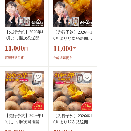
【先行予約】2026年1
【先行予約】2026年1
0月より順次発送開始
0月より順次発送開始
あまはづき、紅はる
あまはづき、安納芋
11,000
11,000
円
円
か焼き芋食べ比べセ
焼き芋食べ比べセッ
ット N0152-YA1114
ト N0152-YA1113
宮崎県延岡市
宮崎県延岡市
【先行予約】2026年1
【先行予約】2026年1
0月より順次発送開始
0月より順次発送開始
おやつ芋あまはづき
おやつ芋あまはづ