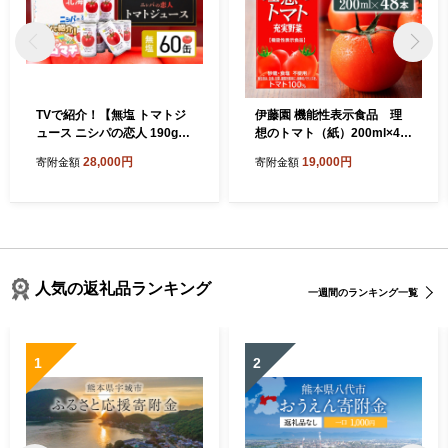
TVで紹介！【無塩 トマトジ
伊藤園 機能性表示食品 理
ュース ニシパの恋人 190g60
想のトマト（紙）200ml×48
缶 】完熟生食用 贅沢濃厚 人
本【 飲料類 野菜ジュース 野
28,000円
19,000円
寄附金額
寄附金額
気 ランキング 無糖 桃太郎ト
菜 ジュース とまと 飲みも
マト 国産 果汁100% 無添加
の】
飲みやすい 野菜ジュース 北
海道 平取町 送料無料 BRTH
002
人気の返礼品ランキング
一週間のランキング一覧
1
2