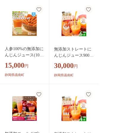
人参100%の無添加に
無添加ストレートに
んじんジュース(100
んじんジュース900ml
mL×30パック)栽培期
×6本 栽培期間中農
15,000
30,000
円
円
間中農薬化学肥料不
薬・化学肥料不使用
使用のニンジン_ 人
の人参を使用_ 人参
静岡県函南町
静岡県函南町
参ジュース ニンジン
ジュース ニンジンジ
ジュース ジュース
ュース ジュース 飲料
飲料 野菜ジュース 1
野菜ジュース 100%
00% ストレート 国産
ストレート 国産 無添
無添加 飲み物 冷凍
加 飲み物 常温 りん
【KN-010-002】
ご レモン 果物 素材
そのまま 【KN-009-0
03】