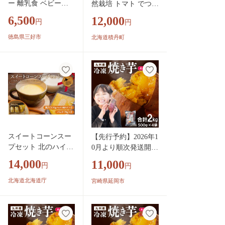
ー 離乳食 ベビーフ
然栽培 トマト でつく
ード 30g × 2種 高地
った 「トマトジュー
6,500
12,000
円
円
栽培 ほうれん草 小
ス」500ml×2本【8月
松菜 野菜100% パウ
19日入金完了分まで
徳島県三好市
北海道積丹町
ダー 栄養 健康 安心
対象】
赤ちゃん ヘルシー
野菜 スープ 味噌汁
パン お菓子 菓子 ほ
うれんそう 徳島県
三好市 みよし miyosh
i 三好野呂内野菜生
産加工組合
スイートコーンスー
【先行予約】2026年1
プセット 北のハイグ
0月より順次発送開始
レード食品 北海道産
あまはづき焼き芋 50
14,000
11,000
円
円
スイートコーン スー
0g×4袋 N0152-YA1115
プ とうもろこし と
北海道北海道庁
宮崎県延岡市
うきび 野菜 国産 濃
厚 まろやか レトル
ト 料理用 お取り寄
せ グルメ F6S-413