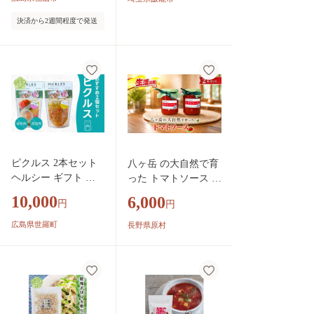
末 ケール ほうれん
決済から2週間程度で発送
草 紫芋 大麦若葉 グ
ルテンフリー スムー
ジー ベジラテ 豆乳
牛乳 子ども 飲みや
すい 朝食 料理 アレ
ンジ 贈答 ギフト プ
レゼント 人気 おす
すめ 送料無料 お取
り寄せ [BAAT011]
ピクルス 2本セット
八ヶ岳 の大自然で育
ヘルシー ギフト お
った トマトソース 2
酢活 野菜 漬物 おや
本 セット | イタリア
10,000
6,000
円
円
つ おつまみ A050-05
ン 料理 パスタ スー
プ 煮込み 甘い 信州
広島県世羅町
長野県原村
八ヶ岳 長野県 諏訪郡
原村