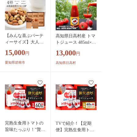
【みんな喜ぶパーテ
高知県日高村産 トマ
ィーサイズ】大人数
トジュース 485ml×2
向けのギフトに最適
本｜無塩・無添加・
15,000
13,000
円
円
無塩素焼き4種のミッ
保存料不使用の完熟
クスナッツ15P＆こ
トマト100％ジュース
愛知県碧南市
高知県日高村
だわりの低温焙煎コ
ーヒー15P 贈答 ギ
フト お歳暮 お中元
プレゼント 贈り物
アーモンド カシュー
ナッツ マカダミアナ
ッツ ドリップコーヒ
ー H059-125
完熟生食用トマトの
TVで紹介！【定期
旨味たっぷり！“贅沢
便】完熟生食用トマ
濃厚”「ニシパの恋
トの旨味たっぷ