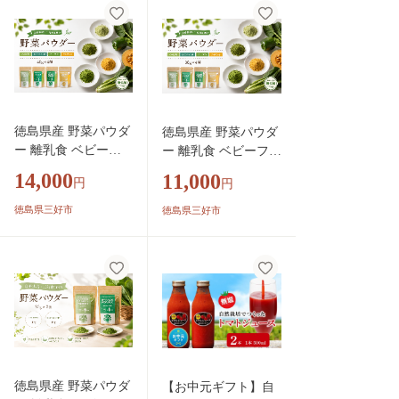
ー 甘い 『満天☆青空
レストラン』 『坂上
＆指原のつぶれない
店』 『ごはんジャパ
ン』 H022-021
徳島県産 野菜パウダ
徳島県産 野菜パウダ
ー 離乳食 ベビーフ
ー 離乳食 ベビーフー
ード 40g × 4種 高地
ド 30g × 4種 高地栽
14,000
11,000
円
円
栽培 ほうれん草 小
培 ほうれん草 小松菜
松菜 ピーマン かぼ
ピーマン かぼちゃ 野
徳島県三好市
徳島県三好市
ちゃ 野菜100% パウ
菜100% パウダー 栄
ダー 栄養 健康 安心
養 健康 安心 赤ちゃ
赤ちゃん ヘルシー
ん ヘルシー 野菜 ス
野菜 スープ 味噌汁
ープ 味噌汁 パン お
パン お菓子 菓子 ほ
菓子 菓子 ほうれんそ
うれんそう 人参 南
う 人参 南瓜 徳島県
瓜 徳島県 三好市 み
三好市 みよし miyosh
よし miyoshi 三好野
i 三好野呂内野菜生産
呂内野菜生産加工組
加工組合
徳島県産 野菜パウダ
【お中元ギフト】自
合