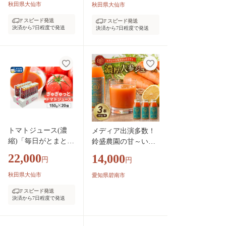
菜ジュース 果物 り
秋田県大仙市
秋田県大仙市
んご 林檎 アップル
スピード発送
スピード発送
ミックスジュース]
決済から7日程度で発送
決済から7日程度で発送
トマトジュース(濃
メディア出演多数！
縮)「毎日がとまと曜
鈴盛農園の甘～いに
日 ぎゅぎゅっとト
んじん『スウィート
22,000
14,000
円
円
マトジュース」150g
キャロットリリィの
×20個入 [トマト 野菜
濃厚人参ジュース』
秋田県大仙市
愛知県碧南市
ジュース]
185g × 3本 高級ホテ
スピード発送
ルでも採用された濃
決済から7日程度で発送
厚でなめらかな飲み
口 ジュース ジューシ