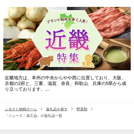
食材で栄養補給し暑い夏を元気に乗り越えましょう！
近畿地方は、本州の中央からやや西に位置しており、大阪、
京都の2府と、三重、滋賀、奈良、和歌山、兵庫の5県から成
り立っております。
日本を代表するブランド牛や伊勢えびなどの海産物、抹茶を
使用した銘菓、温州みかん、梅、梨などの果樹の他、四季
折々の美味しい野菜・フルーツを味わえます。
ふるさと納税ホーム
返礼品を探す
野菜類
バラエティー豊かな返礼品をお楽しみください。
「ジュース・加工品」の返礼品一覧