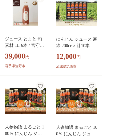
ジュース とまと 旬
にんじん ジュース 寒
素材 1L 6本 / 宮守川
締 200cc × 計10本 野
上流生産組合 遠野産
菜 2種 付き 甘い 大
39,000
12,000
円
円
100%【1634962】
地の恵み 旬 有機野菜
2種類 つき JAS認定
岩手県遠野市
茨城県筑西市
ジュース 有機 農薬
化学肥料 不使用 おま
かせ 野菜 にんじん
人参 人参ジュース に
んじんジュース レイ
ンボーフューチャー
関東 茨城 筑西
人参物語 まるごと 1
人参物語 まるごと 10
00％ にんじん ジュ
0％ にんじん ジュー