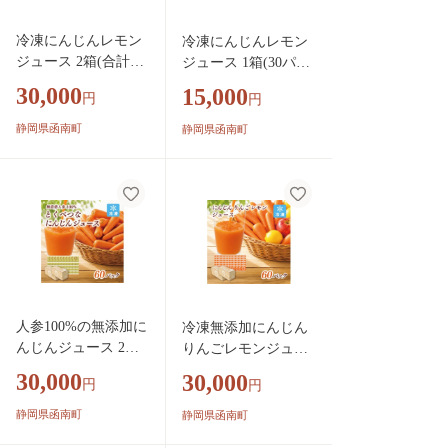
石製餡 三島市 静岡県
冷凍にんじんレモン
冷凍にんじんレモン
ジュース 2箱(合計60
ジュース 1箱(30パッ
パック) 無添加 スト
ク) 無添加 ストレー
30,000
15,000
円
円
レート 人参ジュース
ト 人参ジュース【K
【KN-010-014】
N-010-013】
静岡県函南町
静岡県函南町
人参100%の無添加に
冷凍無添加にんじん
んじんジュース 2箱
りんごレモンジュー
(合計60パック) 栽培
ス 2箱(合計60パック)
30,000
30,000
円
円
期間中農薬化学肥料
栽培期間中農薬/化学
不使用のニンジン
肥料不使用の人参
静岡県函南町
静岡県函南町
【KN-010-012】
【KN-010-011】