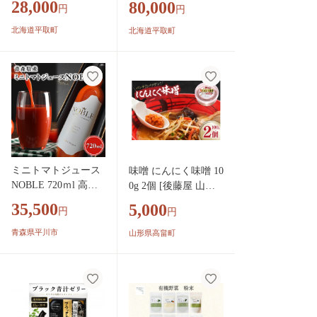
28,000
80,000
円
円
人」トマトジュース
り！“贅沢濃厚”「ニ
有塩 大満足の60缶
シパの恋人」トマト
北海道平取町
北海道平取町
【 ふるさと納税 人
ジュース無塩 60缶
気 おすすめ ランキ
毎月×3回 【ふるさと
ング トマトジュース
納税 人気 おすすめ
トマト とまと 健康
ランキング トマトジ
美容 飲みやすい 北
ュース トマト とまと
海道 平取町 送料無
健康 美容 飲みやすい
料 】 BRTH004
北海道 平取町 送料無
料 】 BRTH006
ミニトマトジュース
味噌 にんにく味噌 10
NOBLE 720ｍl 高品
0g 2個 [後藤屋 山形
質 無添加 トマトジ
県 高畠町 tk06ays690
35,500
5,000
円
円
ュース 野菜 ジュー
011] ふるさと納税 み
ス 野菜飲料【hi-0070
そ にんにく ニンニク
青森県平川市
山形県高畠町
-001】
万能 辛味噌 辛みそ
薬味 調味料 常温