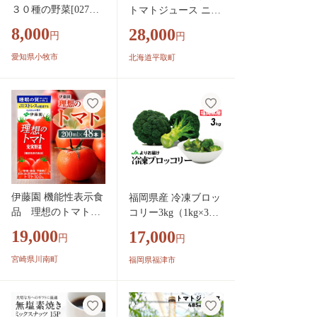
３０種の野菜[027Y1
トマトジュース ニシ
1]
パの恋人 190g60缶 】
8,000
28,000
円
円
完熟生食用 贅沢濃厚
人気 ランキング 無糖
愛知県小牧市
北海道平取町
桃太郎トマト 国産 果
汁100% 無添加 飲み
やすい 野菜ジュース
北海道 平取町 送料無
料 BRTH002
伊藤園 機能性表示食
福岡県産 冷凍ブロッ
品 理想のトマト
コリー3kg（1kg×3
（紙）200ml×48本【
袋）[H2258]
19,000
17,000
円
円
飲料類 野菜ジュース
野菜 ジュース とま
宮崎県川南町
福岡県福津市
と 飲みもの】