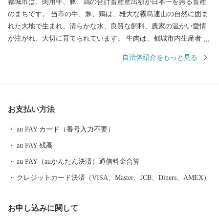
都城市は、肉用牛、豚、鶏の合計畜産産出額が日本一を誇る畜産
のまちです。 当市の牛、豚、鶏は、雄大な霧島連山の自然に囲ま
れた大地で生まれ、清らかな水、良質な飼料、農家の温かい愛情
が注がれ、大切に育てられています。 牛肉は、都城市内生産者の
努力のもと、きめ細やかな霜降りと色艶の良い柔らかい肉質が特
自治体紹介をもっと見る
徴です。 5年に一度和牛の日本一を決める「第12回全国和牛能力
共進会」(R4年10月)において、都城産の宮崎牛が最高賞である内
閣総理大臣賞を4回連続受賞いたしました。 豚肉は、養豚農家
各々が厳選した穀物に酵母、乳酸菌などを加えた飼料を与え、良
お支払い方法
質な肉質が特徴で多くのブランド豚が確立されています。 鶏肉
は、それぞれの銘柄に合わせて独自の飼料や飼育方法で生産され
au PAY カード（番号入力不要）
ています。 日本一の出荷額を誇る焼酎は、霧島山麓で育つサツマ
au PAY 残高
イモや地下深くからくみ上げられた清らかな水などを原料に作ら
れ、全国の愛飲家に愛されています。市内４つの蔵元が生み出
au PAY（auかんたん決済）通信料金合算
す、吟味を重ねた味わい深い個性的な焼酎は、たくさんの人たち
クレジットカード決済（VISA、Master、JCB、Diners、AMEX）
を魅了し続けています。 「MADE IN 都城」、つまり「都城産」
にこだわっています！
お申し込みに関して