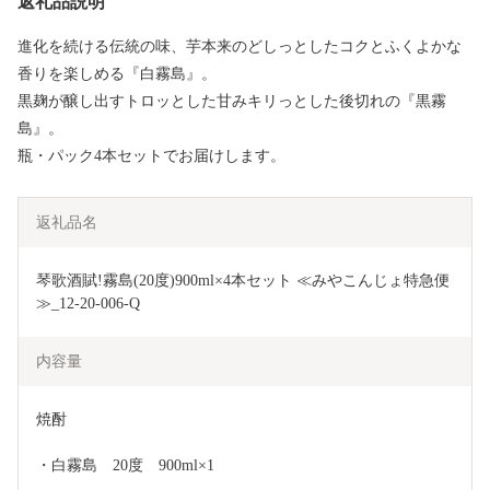
返礼品説明
進化を続ける伝統の味、芋本来のどしっとしたコクとふくよかな
香りを楽しめる『白霧島』。
黒麹が醸し出すトロッとした甘みキリっとした後切れの『黒霧
島』。
瓶・パック4本セットでお届けします。
返礼品名
琴歌酒賦!霧島(20度)900ml×4本セット ≪みやこんじょ特急便
≫_12-20-006-Q
内容量
焼酎
・白霧島　20度　900ml×1