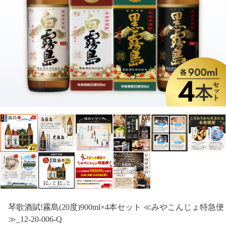
琴歌酒賦!霧島(20度)900ml×4本セット ≪みやこんじょ特急便
≫_12-20-006-Q