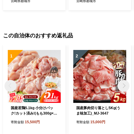
宮崎県都城市
宮崎県都城市
この自治体のおすすめ返礼品
1
2
国産若鶏5.1kg 小分けパッ
国産豚肉切り落とし5Kg(う
ク!カット済み!(もも300g×5
ま味加工)_MJ-3647
P・むね300g×12P)_MJE-33
15,500円
15,000円
寄附金額
寄附金額
-007-N5100g