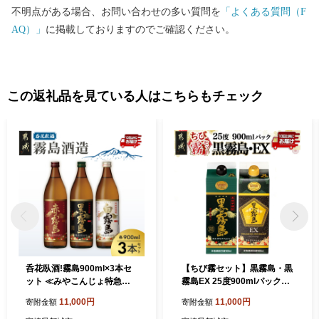
不明点がある場合、お問い合わせの多い質問を
「よくある質問（F
AQ）」
に掲載しておりますのでご確認ください。
この返礼品を見ている人はこちらもチェック
呑花臥酒!霧島900ml×3本セ
【ちび霧セット】黒霧島・黒
ット ≪みやこんじょ特急便
霧島EX 25度900mlパック各
≫_11-20-011-Q
1本≪みやこんじょ特急便≫
11,000円
11,000円
寄附金額
寄附金額
_11-M8-006-Q