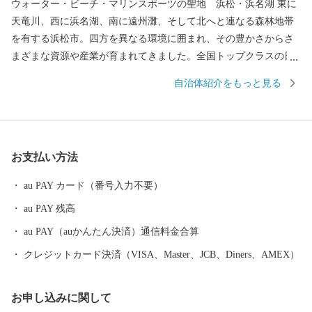
ウォーター・ビーチ・マリンスポーツの聖地 浜松・浜名湖 東に
天竜川、西に浜名湖、南に遠州灘、そして北へと連なる森林地帯
を有する浜松市。四方を異なる環境に囲まれ、その豊かさからさ
まざまな資源や産業が育まれてきました。全国トップクラスの日
照時間、温暖な気候、豊富な水源により発展した農業や水産業の
自治体紹介をもっと見る
ほか、楽器やオートバイ、繊維、食品など、ものづくりの街は生
んだ資源や製品には、日本のみならず世界でも認められる逸品が
数多く存在します。 また、浜名湖ではクルージングやフィッシン
グはもちろん、ウェイクボードや ウインドサーフィンなどさまざ
お支払い方法
まなウォーター・ビーチ・マリンスポーツを楽しむことができ、
自然と一体化する感動も味わうことができます。
au PAY カード（番号入力不要）
au PAY 残高
au PAY（auかんたん決済）通信料金合算
クレジットカード決済（VISA、Master、JCB、Diners、AMEX）
お申し込みに関して