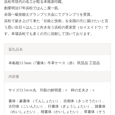
浜松市現代の名工が彫る本格派印鑑。
創業明治17年浜松ではんこ屋一筋。
全国一級技能士グランプリ大会にてグランプリを受賞。
浜松で築き上げて来た「伝統と技術」を全国の方に届けたいと言
う思い出日々はんこと向き合う浜松の星栄堂（セイエイドウ）で
す。本場浜松でも多くの方に信頼して頂いております。
返礼品名
本柘植13.5mm（7書体）牛革ケース（赤） 民芸品 工芸品 
内容量
サイズ13.5ｍｍ丸　印影の鮮明度：○　枠の丈夫さ：○
書体：篆書体 （てんしょたい）、吉相体（きっそうたい）、
古印体（こいんたい）、行書体（ぎょうしょたい）、隷書体 
（れいしょたい）、楷書体（かいしょたい）、草書体（そう