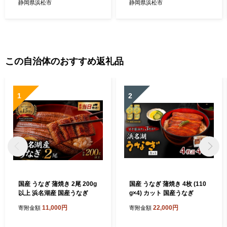
静岡県浜松市
静岡県浜松市
この自治体のおすすめ返礼品
1
2
国産 うなぎ 蒲焼き 2尾 200g
国産 うなぎ 蒲焼き 4枚 (110
以上 浜名湖産 国産うなぎ
g×4) カット 国産うなぎ
11,000円
22,000円
寄附金額
寄附金額