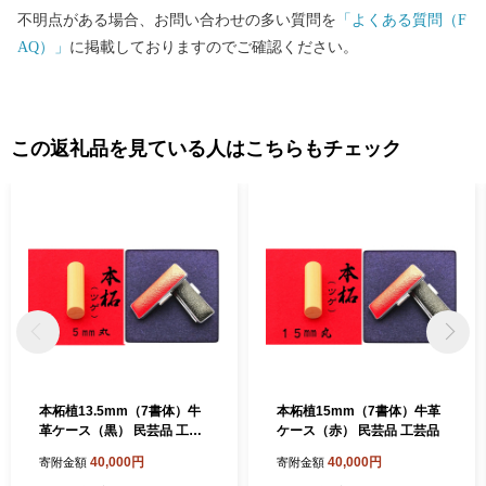
不明点がある場合、お問い合わせの多い質問を
「よくある質問（F
AQ）」
に掲載しておりますのでご確認ください。
この返礼品を見ている人はこちらもチェック
本柘植13.5mm（7書体）牛
本柘植15mm（7書体）牛革
革ケース（黒） 民芸品 工芸
ケース（赤） 民芸品 工芸品
品
40,000円
40,000円
寄附金額
寄附金額