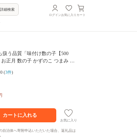
詳細検索
ログイン
お気に入り
カート
方
も扱う品質「味付け数の子【500
 お正月 数の子 かずのこ つまみ 北
気 グルメ 食べ物 魚卵 魚 魚介 北海
.0 (
3件
)
円
お気に入り
の自治体へ寄附申込いただいた場合、返礼品は