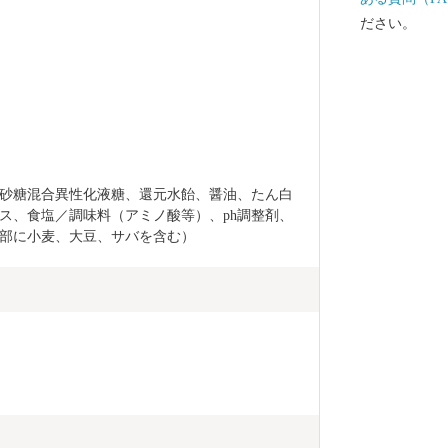
ださい。
砂糖混合異性化液糖、還元水飴、醤油、たん白
ス、食塩／調味料（アミノ酸等）、ph調整剤、
部に小麦、大豆、サバを含む）