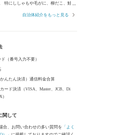
。 特にししゃもや毛がに、柳だこ、鮭、
市場を始めとし全国から引き合いがあり
自治体紹介をもっと見る
れた漁場にある白糠町は水産物だけでも十
いですが、山に目を向けると、また様々
ます。 しそ焼酎鍛高譚をはじめ、イタリ
羊肉、ヨーロッパでは特別な日の高級食
法
れている鹿肉。 このように白糠町は、海
見ても豊富な食材にあふれています。
 カード（番号入力不要）
高
（auかんたん決済）通信料金合算
ード決済（VISA、Master、JCB、Di
EX）
に関して
場合、お問い合わせの多い質問を
「よく
Q）」
に掲載しておりますのでご確認く