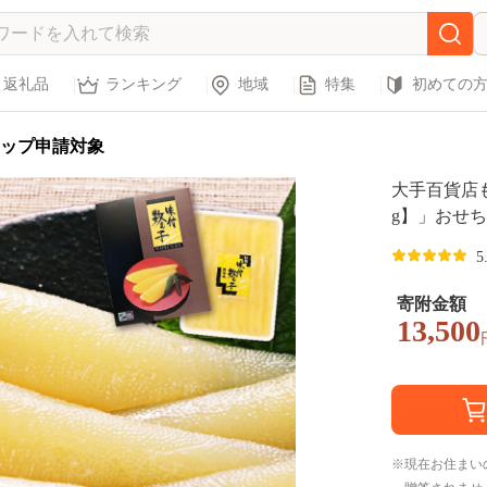
返礼品
ランキング
地域
特集
初めての
ップ申請対象
大手百貨店
g】」おせち
海道 海鮮 人
5
道 白糠町
寄附金額
13,500
現在お住まい