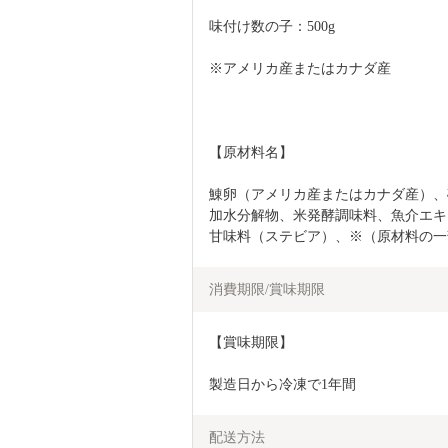
味付け数の子：500g
※アメリカ産またはカナダ産
【原材料名】
鯟卵（アメリカ産またはカナダ産）、
加水分解物、米発酵調味料、魚介エキ
甘味料（ステビア）、※（原材料の一
消費期限/賞味期限
【賞味期限】
製造日から冷凍で1年間
配送方法