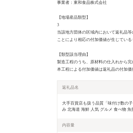
事業者：東和食品株式会社
【地場産品類型】
3
当該地方団体の区域内において返礼品等
ことにより相応の付加価値が生じている
【類型該当理由】
製造工程のうち、原材料の仕入れから完
本工程による付加価値は返礼品の付加価
返礼品名
大手百貨店も扱う品質「味付け数の子【5
み 北海道 海鮮 人気 グルメ 食べ物 魚
内容量