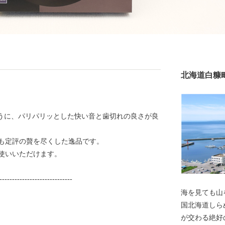
北海道白糠
ように、パリパリッとした快い音と歯切れの良さが良
も定評の贅を尽くした逸品です。
使いいただけます。
-----------------------------
海を見ても山
国北海道しらぬか町」 白糠町は
が交わる絶好