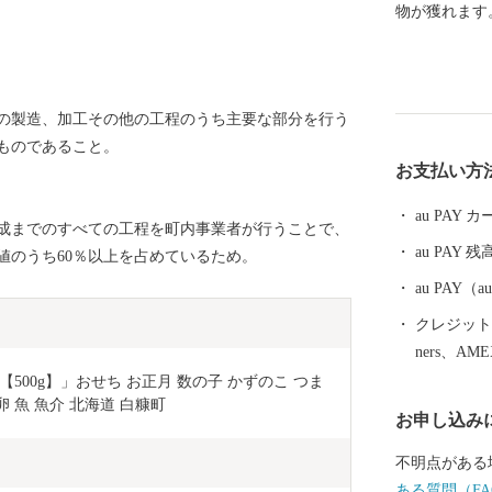
物が獲れます
つぶ貝は築地
ます。 恵ま
分すぎるくら
の製造、加工その他の工程のうち主要な部分を行う
なものがあり
ものであること。
アンチーズや
お支払い方
材として愛さ
を見ても山を
au PAY
成までのすべての工程を町内事業者が行うことで、
au PAY 残
値のうち60％以上を占めているため。
au PAY
クレジットカ
ners、AM
00g】」おせち お正月 数の子 かずのこ つま
卵 魚 魚介 北海道 白糠町
お申し込み
不明点がある
ある質問（FA