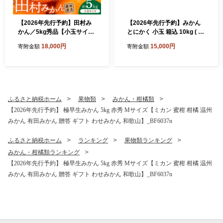
【2026年先行予約】田村み
【2026年先行予約】みかん
かん／5kg秀品【小玉サイ
とにかく 小玉 箱込 10kg ( 内
ズ】_V7452
容量 9.2kg ) 2Sサイズ以下
18,000円
15,000円
寄附金額
寄附金額
秀品 優品 混合 有田みかん 和
歌山県産 産地直送 【みかん
の会】_MK1041
ふるさと納税ホーム
果物類
みかん・柑橘類
【2026年先行予約】 極早生みかん 5kg 赤秀 Мサイズ【ミカン 蜜柑 柑橘 温州
みかん 有田みかん 贈答 ギフト わせみかん 和歌山】_BF6037n
ふるさと納税ホーム
ランキング
果物類ランキング
みかん・柑橘類ランキング
【2026年先行予約】 極早生みかん 5kg 赤秀 Мサイズ【ミカン 蜜柑 柑橘 温州
みかん 有田みかん 贈答 ギフト わせみかん 和歌山】_BF6037n