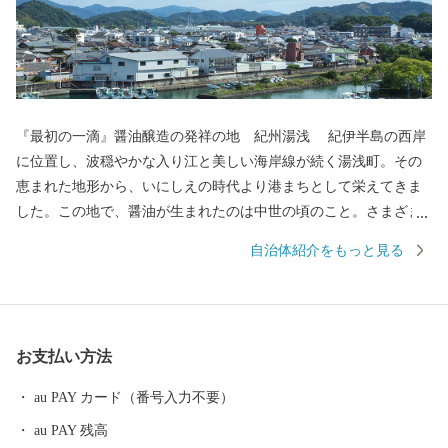
『最初の一滴』醤油醸造の発祥の地 紀州湯浅 紀伊半島の西岸
に位置し、波穏やかな入り江と美しい海岸線が続く湯浅町。その
恵まれた地形から、いにしえの時代より港まちとして栄えてきま
した。この地で、醤油が生まれたのは中世の頃のこと。さまざま
な商業や文化がして賑わう町なかで、「金山寺味噌」製造の過程
自治体紹介をもっと見る
に注目した職人の創意から、和食の味の決め手である醤油づくり
が始まりました。醤油の醸造に関わった蔵や建物が残る町並みは
「重要伝統的建造物群保存地区」に選定され、２０１７年には醤
油醸造の歴史と伝統が息づく町として「日本遺産」に認定され,食
お支払い方法
が伝統として受け継がれている「美味しい日本遺産」ともいえる
町なかを歩いていると、今も昔も変わらない醤油づくりの香りを
au PAY カード（番号入力不要）
感じられます。
au PAY 残高