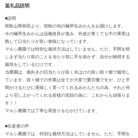
返礼品説明
■説明
和歌山県有田より、初秋の旬の極早生みかんをお届けします。
今の極早生みかんは品種改良が進み、外皮が青くても中の果実は
熟して口当たりが良い食味になっています。
マルシ農園では特別な栽培方法はしていません。ただ、手間を惜
しまず当たり前のことを当たり前に手を抜かず、自分が納得する
栽培をしているだけです。
当農園は、南向きの日当たりが良く水はけの良い段々畑で栽培し
ています。段々畑での作業は全てが大変で重労働ですが、ひと手
間かけるたびに美味しく育ってくれるみかんたちの為、それと何
より召し上がってくれる皆様の笑顔の為に、これからも頑張りま
す！！
マルシ農園では丁寧な荷造りを心がけています。
■生産者の声
マルシ農園では、特別な栽培方法はしていません。ただ、手間を