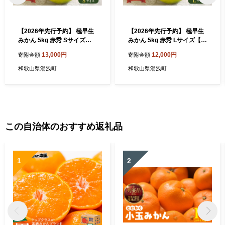
【2026年先行予約】 極早生
【2026年先行予約】 極早生
みかん 5kg 赤秀 Sサイズ
みかん 5kg 赤秀 Lサイズ【ミ
【ミカン 蜜柑 柑橘 温州みか
カン 蜜柑 柑橘 温州みかん 有
13,000円
12,000円
寄附金額
寄附金額
ん 有田みかん 贈答 ギフト わ
田みかん 贈答 ギフト わせみ
せみかん 和歌山】_BF6036n
かん 和歌山】_BF6038n
和歌山県湯浅町
和歌山県湯浅町
この自治体のおすすめ返礼品
1
2