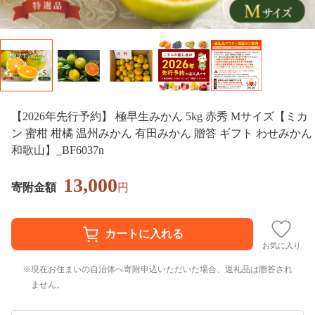
【2026年先行予約】 極早生みかん 5kg 赤秀 Мサイズ【ミカ
ン 蜜柑 柑橘 温州みかん 有田みかん 贈答 ギフト わせみかん
和歌山】_BF6037n
13,000
寄附金額
円
お気に入り
現在お住まいの自治体へ寄附申込いただいた場合、返礼品は贈答され
ません。