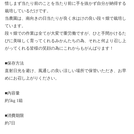
惜しまず当たり前のことを当たり前に手を抜かず自分が納得する
栽培しているだけです。
当農園は、南向きの日当たりが良く水はけの良い段々畑で栽培し
ています。
段々畑での作業は全てが大変で重労働ですが、ひと手間かけるた
びに美味しく育ってくれるみかんたちの為、それと何より召し上
がってくれる皆様の笑顔の為にこれからもがんばります！
■保存方法
直射日光を避け、風通しの良い涼しい場所で保管いただき、お早
めにお召し上がりください。
■内容量
約5kg 1箱
■消費期限
約7日