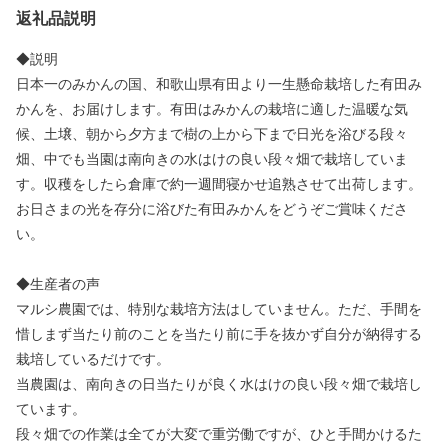
返礼品説明
◆説明
日本一のみかんの国、和歌山県有田より一生懸命栽培した有田み
かんを、お届けします。有田はみかんの栽培に適した温暖な気
候、土壌、朝から夕方まで樹の上から下まで日光を浴びる段々
畑、中でも当園は南向きの水はけの良い段々畑で栽培していま
す。収穫をしたら倉庫で約一週間寝かせ追熟させて出荷します。
お日さまの光を存分に浴びた有田みかんをどうぞご賞味くださ
い。
◆生産者の声
マルシ農園では、特別な栽培方法はしていません。ただ、手間を
惜しまず当たり前のことを当たり前に手を抜かず自分が納得する
栽培しているだけです。
当農園は、南向きの日当たりが良く水はけの良い段々畑で栽培し
ています。
段々畑での作業は全てが大変で重労働ですが、ひと手間かけるた