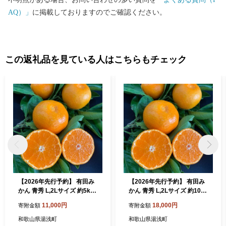
AQ）」
に掲載しておりますのでご確認ください。
この返礼品を見ている人はこちらもチェック
【2026年先行予約】 有田み
【2026年先行予約】 有田み
かん 青秀 L,2Lサイズ 約5kg
かん 青秀 L,2Lサイズ 約10kg
【ミカン 蜜柑 柑橘 温州みか
【ミカン 蜜柑 柑橘 温州みか
11,000円
18,000円
寄附金額
寄附金額
ん 有田みかん 和歌山 贈答 ギ
ん 有田みかん 和歌山 贈答 ギ
フト】_BF6010n
フト】_BF6008n
和歌山県湯浅町
和歌山県湯浅町