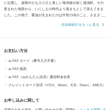
に位置し、波穏やかな入り江と美しい海岸線が続く湯浅町。その
恵まれた地形から、いにしえの時代より港まちとして栄えてきま
した。この地で、醤油が生まれたのは中世の頃のこと。さまざま
な商業や文化がして賑わう町なかで、「金山寺味噌」製造の過程
自治体紹介をもっと見る
に注目した職人の創意から、和食の味の決め手である醤油づくり
が始まりました。醤油の醸造に関わった蔵や建物が残る町並みは
「重要伝統的建造物群保存地区」に選定され、２０１７年には醤
油醸造の歴史と伝統が息づく町として「日本遺産」に認定され,食
お支払い方法
が伝統として受け継がれている「美味しい日本遺産」ともいえる
町なかを歩いていると、今も昔も変わらない醤油づくりの香りを
au PAY カード（番号入力不要）
感じられます。
au PAY 残高
au PAY（auかんたん決済）通信料金合算
クレジットカード決済（VISA、Master、JCB、Diners、AMEX）
お申し込みに関して
不明点がある場合、お問い合わせの多い質問を
「よくある質問（F