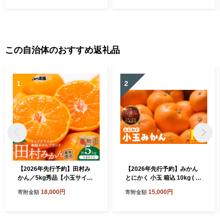
この自治体のおすすめ返礼品
1
2
【2026年先行予約】田村み
【2026年先行予約】みかん
かん／5kg秀品【小玉サイ
とにかく 小玉 箱込 10kg ( 内
ズ】_V7452
容量 9.2kg ) 2Sサイズ以下
18,000円
15,000円
寄附金額
寄附金額
秀品 優品 混合 有田みかん 和
歌山県産 産地直送 【みかん
の会】_MK1041