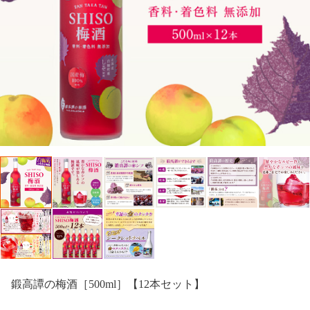
鍛高譚の梅酒［500ml］【12本セット】