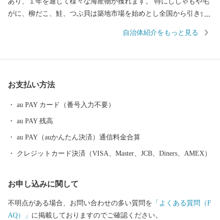
あり、１年を通じて様々な海産物が獲れます。 特にししゃもや毛
がに、柳だこ、鮭、つぶ貝は築地市場を始めとし全国から引き合
いがあります。 恵まれた漁場にある白糠町は水産物だけでも十分
自治体紹介をもっと見る
すぎるくらいですが、山に目を向けると、また様々なものがあり
ます。 しそ焼酎鍛高譚をはじめ、イタリアンチーズや羊肉、ヨー
ロッパでは特別な日の高級食材として愛されている鹿肉。 このよ
うに白糠町は、海を見ても山を見ても豊富な食材にあふれていま
お支払い方法
す。
au PAY カード（番号入力不要）
au PAY 残高
au PAY（auかんたん決済）通信料金合算
クレジットカード決済（VISA、Master、JCB、Diners、AMEX）
お申し込みに関して
不明点がある場合、お問い合わせの多い質問を
「よくある質問（F
AQ）」
に掲載しておりますのでご確認ください。