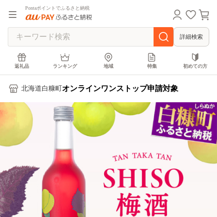
Pontaポイントでふるさと納税
詳細検索
返礼品
ランキング
地域
特集
初めての方
オンラインワンストップ申請対象
北海道白糠町