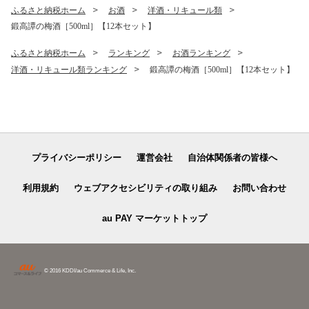
気 ランキング 北海道 白糠町
ふるさと納税ホーム
お酒
洋酒・リキュール類
鍛高譚の梅酒［500ml］【12本セット】
ふるさと納税ホーム
ランキング
お酒ランキング
洋酒・リキュール類ランキング
鍛高譚の梅酒［500ml］【12本セット】
プライバシーポリシー
運営会社
自治体関係者の皆様へ
利用規約
ウェブアクセシビリティの取り組み
お問い合わせ
au PAY マーケットトップ
© 2016 KDDI/au Commerce & Life, Inc.