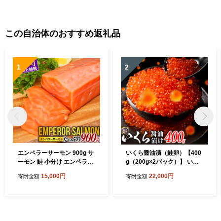
この自治体のおすすめ返礼品
1
2
エンペラーサーモン 900g サ
いくら醤油漬（鮭卵）【400
ーモン 鮭 小分け エンペラー
g（200g×2パック）】 いく
を超えた キングサーモン ア
らの町 鮭 いくら 醤油漬け ふ
15,000円
22,000円
寄附金額
寄附金額
トランティックサーモン さ
るさと納税 いくら 海鮮 北海
け サケ 魚 ふるさと 海鮮 海
道 イクラ 小分け ふるさと ラ
鮮食品 魚介類 魚介 刺身 カル
ンキング 人気 高評価 白糠町
パッチョ ムニエル レア焼き
食べ方いろいろ 送料無料 人