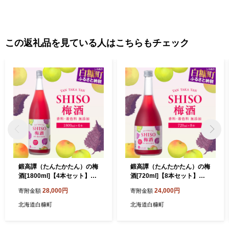
この返礼品を見ている人はこちらもチェック
鍛高譚（たんたかたん）の梅
鍛高譚（たんたかたん）の梅
酒[1800ml]【4本セット】
酒[720ml]【8本セット】
【白糠町】
【白糠町】
28,000円
24,000円
寄附金額
寄附金額
北海道白糠町
北海道白糠町