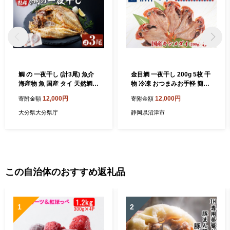
鯛 の 一夜干し (計3尾) 魚介
金目鯛 一夜干し 200g 5枚 干
海産物 魚 国産 タイ 天然鯛
物 冷凍 おつまみお手軽 簡単
干物 ひもの 個包装 小分け お
弁当 おかず キンメ キンメダ
12,000円
12,000円
寄附金額
寄附金額
かず おつまみ つまみ 【opar
イ 干物 詰め合わせ セット ひ
005】【磯武】
もの 美味しい 静岡 沼津 国産
大分県大分県庁
静岡県沼津市
この自治体のおすすめ返礼品
1
2