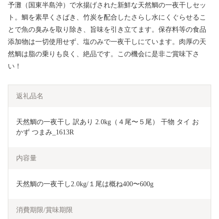
予灘（国東半島沖）で水揚げされた新鮮な天然鯛の一夜干しセッ
ト。鯛を素早くさばき、竹炭を配合したさらし水にくぐらせるこ
とで魚の臭みを取り除き、旨味を引き立てます。保存料等の食品
添加物は一切使用せず、塩のみで一夜干しにています。肉厚の天
然鯛は脂の乗りも良く、絶品です。この機会に是非ご賞味下さ
い！
返礼品名
天然鯛の一夜干し 訳あり 2.0kg（４尾〜５尾） 干物 タイ お
かず つまみ_1613R
内容量
天然鯛の一夜干し2.0kg/１尾は概ね400〜600g
消費期限/賞味期限