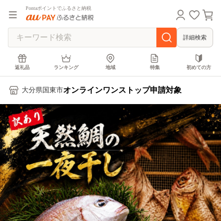
Pontaポイントでふるさと納税
詳細検索
返礼品
ランキング
地域
特集
初めての方
オンラインワンストップ申請対象
大分県国東市