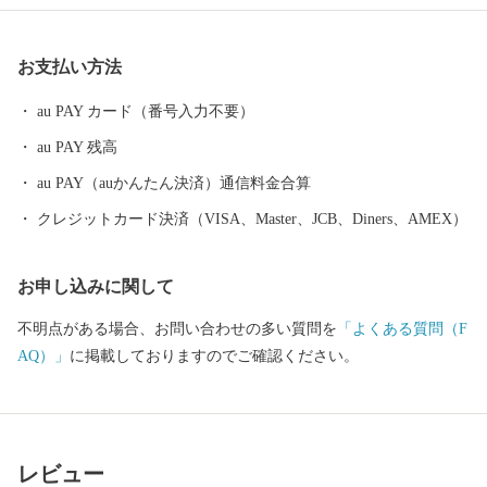
分県の空の玄関口」と言われています。大分空港から東京（羽
田）までは1時間半！都会との行き来がしやすくとっても便利で
お支払い方法
す。また大阪・名古屋・ソウルとの定期便があります。
au PAY カード（番号入力不要）
au PAY 残高
au PAY（auかんたん決済）通信料金合算
クレジットカード決済（VISA、Master、JCB、Diners、AMEX）
お申し込みに関して
不明点がある場合、お問い合わせの多い質問を
「よくある質問（F
AQ）」
に掲載しておりますのでご確認ください。
レビュー