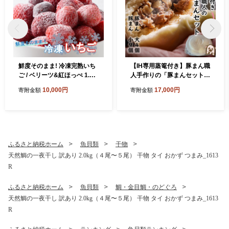
鮮度そのまま! 冷凍完熟いち
【IH専用蒸篭付き】豚まん職
ご / ベリーツ&紅ほっぺ 1.2k
人手作りの「豚まんセット
g (300g×4P)_2418R
大4個 小9個」_2781R
10,000円
17,000円
寄附金額
寄附金額
ふるさと納税ホーム
魚貝類
干物
天然鯛の一夜干し 訳あり 2.0kg（４尾〜５尾） 干物 タイ おかず つまみ_1613
R
ふるさと納税ホーム
魚貝類
鯛・金目鯛・のどぐろ
天然鯛の一夜干し 訳あり 2.0kg（４尾〜５尾） 干物 タイ おかず つまみ_1613
R