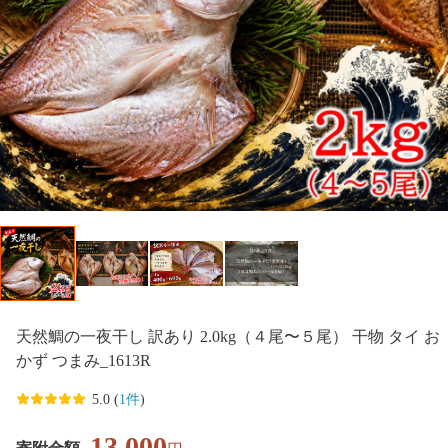
天然鯛の一夜干し 訳あり 2.0kg（４尾〜５尾） 干物 タイ お
かず つまみ_1613R
5.0 (
1件
)
13,000