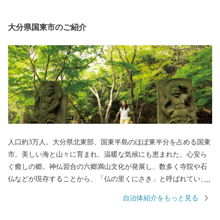
大分県国東市のご紹介
人口約3万人。大分県北東部、国東半島のほぼ東半分を占める国東
市。美しい海と山々に育まれ、温暖な気候にも恵まれた、心安ら
ぐ癒しの郷。神仏習合の六郷満山文化が発展し、数多く寺院や石
仏などが現存することから、「仏の里くにさき」と呼ばれていま
す。そして、やはり一番の自慢は、半島ならではの豊かな自然が
自治体紹介をもっと見る
生み出す、豊富な食材！海の幸・山の幸、あらゆる旬の幸を日々
堪能できます。 【交通アクセス】国東市は大分空港を有し、「大