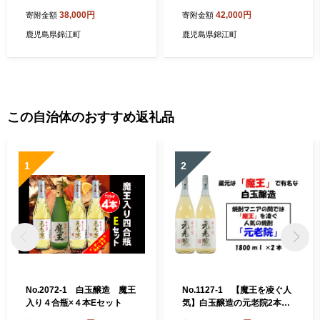
ット（4合瓶）
ト
38,000円
42,000円
寄附金額
寄附金額
鹿児島県錦江町
鹿児島県錦江町
この自治体のおすすめ返礼品
1
2
No.2072-1 白玉醸造 魔王
No.1127-1 【魔王を凌ぐ人
入り４合瓶×４本Eセット
気】白玉醸造の元老院2本セ
ット