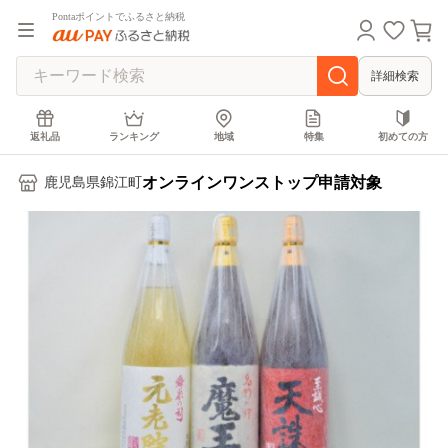
Pontaポイントでふるさと納税
詳細検索
返礼品
ランキング
地域
特集
初めての方
オンラインワンストップ申請対象
鹿児島県錦江町