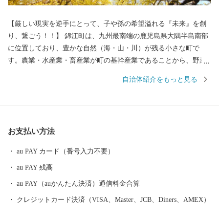
【厳しい現実を逆手にとって、子や孫の希望溢れる『未来』を創
り、繋ごう！！】 錦江町は、九州最南端の鹿児島県大隅半島南部
に位置しており、豊かな自然（海・山・川）が残る小さな町で
す。農業・水産業・畜産業が町の基幹産業であることから、野菜
をはじめ、果物や肉、魚などの高質な「食」を生産しています。
自治体紹介をもっと見る
そんな錦江町では、日本や町の宝である「子どもたち」に厳しい
未来ではなく、希望溢れる『未来』をしっかりと渡すために、行
政や町民である大人たちが人口減少・少子高齢化起因による厳し
い現実(社会課題)を受け止め、町が一丸となって町の未来を考え・
お支払い方法
創り・繋いでいく為のプロジェクトが策定されました。それが ”錦
江町『MIRAI』づくりプロジェクト”です。その重要施策の1つと
au PAY カード（番号入力不要）
して「錦江町ふるさと納税事業」を実施し、事業者・町民
au PAY 残高
（町）・寄附者の皆さまの「想い」を直接町の力に変え、錦江町
ふるさと納税に関わっていただく皆さまとの「絆」を深めるため
au PAY（auかんたん決済）通信料金合算
に、寄附者の皆さまが町の「取り組み」や事業者の「想い」に共
クレジットカード決済（VISA、Master、JCB、Diners、AMEX）
感し、ご支援していただける運用を目指しています。