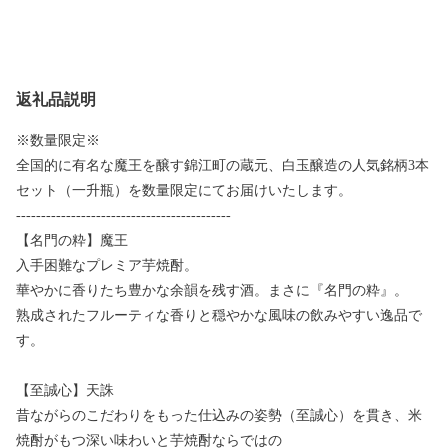
返礼品説明
※数量限定※
全国的に有名な魔王を醸す錦江町の蔵元、白玉醸造の人気銘柄3本
セット（一升瓶）を数量限定にてお届けいたします。
-------------------------------------------
【名門の粋】魔王
入手困難なプレミア芋焼酎。
華やかに香りたち豊かな余韻を残す酒。まさに『名門の粋』。
熟成されたフルーティな香りと穏やかな風味の飲みやすい逸品で
す。
【至誠心】天誅
昔ながらのこだわりをもった仕込みの姿勢（至誠心）を貫き、米
焼酎がもつ深い味わいと芋焼酎ならではの