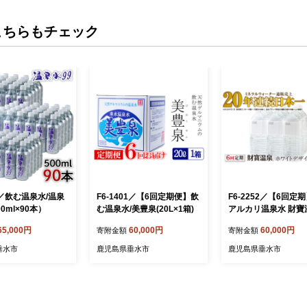
こちらもチェック
10／飲む温泉水/温泉
F6-1401／【6回定期便】飲
F6-2252／【6回定
0ml×90本）
む温泉水/美豊泉(20L×1箱)
アルカリ温泉水 財寶
ワイトデザイン 2L×
65,000円
60,000円
60,000円
寄附金額
寄附金額
垂水市
鹿児島県垂水市
鹿児島県垂水市