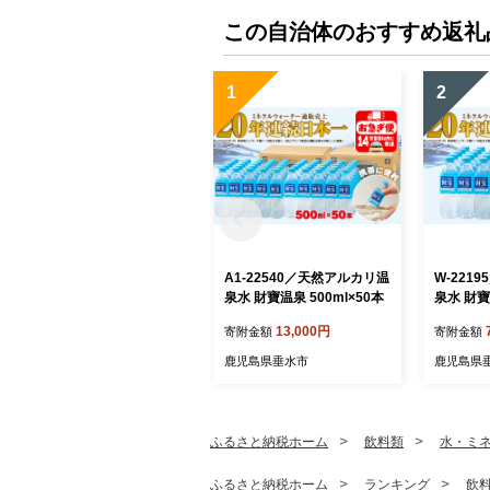
この自治体のおすすめ返礼
1
2
A1-22540／天然アルカリ温
W-221
泉水 財寶温泉 500ml×50本
泉水 財寶
13,000円
寄附金額
寄附金額
鹿児島県垂水市
鹿児島県
ふるさと納税ホーム
飲料類
水・ミ
ふるさと納税ホーム
ランキング
飲