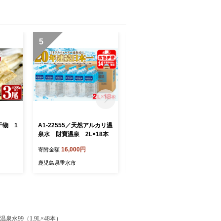
5
6
干物 1
A1-22555／天然アルカリ温
A1-22529／缶コーヒー 銀
泉水 財寶温泉 2L×18本
河の微糖 60本 温泉水抽出・
深煎り（フレンチロース
16,000円
16,000円
寄附金額
寄附金額
ト）焙煎豆使用
鹿児島県垂水市
鹿児島県垂水市
/温泉水99（1.9L×48本）