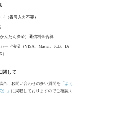
法
に地底から湧き
」は、豊富な天然ミネラルをバランスよ
 カード（番号入力不要）
料⽔として親しまれ、市内には豊富な種
高
あります。同様に焼酎も特産品として高
ており、垂れる水と書いて「垂水」と呼
（auかんたん決済）通信料金合算
く、水を源とした魅力ある食材に恵まれ
ード決済（VISA、Master、JCB、Di
EX）
覧ください。
に関して
場合、お問い合わせの多い質問を
「よく
Q）」
に掲載しておりますのでご確認く