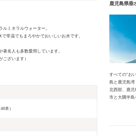
鹿児島県垂
ラルミネラルウォーター。
超軟水で常温でもまろやかでおいしいお水です。
や著名人も多数愛用しています。
がございます）
すべての“おいし
島と⿅児島湾
北⻄部、⿅児
市と⼤隅半島を
市、⻄に桜島
×48本）
し、⾯積は、約
トルに及ぶ海
業が盛んに⾏
橘類などの果