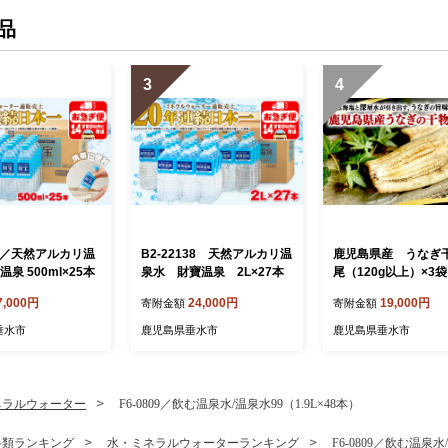
品
3
4
95／天然アルカリ温
B2-22138 天然アルカリ温
鹿児島県産 うなぎ
温泉 500ml×25本
泉水 財寶温泉 2L×27本
尾（120g以上）×3袋
7,000円
24,000円
19,000円
寄附金額
寄附金額
垂水市
鹿児島県垂水市
鹿児島県垂水市
ネラルウォーター
F6-0809／飲む温泉水/温泉水99（1.9L×48本）
料類ランキング
水・ミネラルウォーターランキング
F6-0809／飲む温泉水