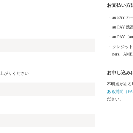
お支払い方
栽培も盛んです。 また、⾼隈⼭系を源
出る「温泉⽔
au PAY
く含む健康飲
au PAY 残
類の温泉水が
い評価を頂い
au PAY
んで字のごと
クレジットカ
ています。 その他にも魅力ある特産品が数多く御座い
ners、AM
ます。ぜひご
お申し込み
上がりください
不明点がある
ある質問（FA
ださい。