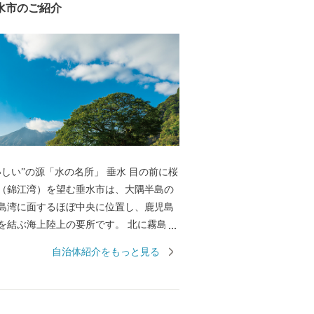
水市のご紹介
い”の源「水の名所」 垂⽔ ⽬の前に桜
（錦江湾）を望む垂水市は、⼤隅半島の
島湾に⾯するほぼ中央に位置し、⿅児島
結ぶ海上陸上の要所です。 北に霧島
、東は⾼隈連⼭を境として⿅屋市に接
自治体紹介をもっと見る
162.12平⽅キロメートルで37キロメー
岸線を有し、ブリ・カンパチ等の養殖漁
われています。 温暖な気候で、びわ・柑
実やキヌサヤエンドウ・インゲンなどの