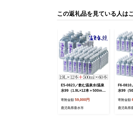
この返礼品を見ている人は
E5-0823／飲む温泉水/温泉
F6-08
水99（1.9L×12本＋500ml×
水99（50
60本）
59,000円
寄附金額
寄附金額
鹿児島県垂水市
鹿児島県