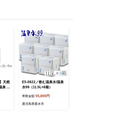
期】天然
E5-0822／飲む温泉水/温泉
温泉 ホ
水99（11.5L×8箱）
9本
55,000円
寄附金額
鹿児島県垂水市