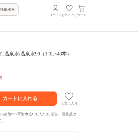
詳細検索
ログイン
お気に入り
カート
方
／飲む温泉水/温泉水99（1.9L×48本）
円
お気に入り
の自治体へ寄附申込いただいた場合、返礼品は
ん。