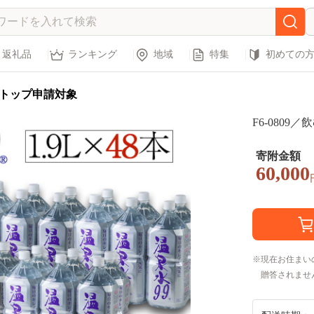
返礼品
ランキング
地域
特集
初めての
トップ申請対象
F6-0809
寄附金額
60,000
現在お住まい
贈答されませ