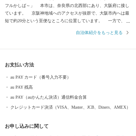
フルかしば～」 本市は、奈良県の北西部にあり、大阪府に接し
ています。 京阪神地域へのアクセスが抜群で、大阪市内へは最
短で約20分という至便なところに位置しています。 一方で、古
くは万葉集にも詠まれた二上山の裾野に広がり、自然豊かな風景
自治体紹介をもっと見る
と深い歴史が魅力でありながら、地場産業と新たな産業が共存し
ているなど、さまざまな表情をもつまちでもあります。 また、
子育て世代が多いのも特徴で、子どもの笑顔と元気がまちにあふ
れ、みんなが多彩に輝き、みんなが香芝を好きになる―そんなま
お支払い方法
ちをめざしています。
au PAY カード（番号入力不要）
au PAY 残高
au PAY（auかんたん決済）通信料金合算
クレジットカード決済（VISA、Master、JCB、Diners、AMEX）
お申し込みに関して