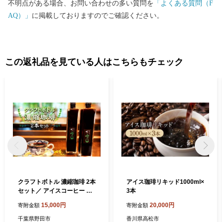
不明点がある場合、お問い合わせの多い質問を
「よくある質問（F
AQ）」
に掲載しておりますのでご確認ください。
この返礼品を見ている人はこちらもチェック
クラフトボトル 濃縮珈琲 2本
アイス珈琲リキッド1000ml×
セット／ アイスコーヒー 珈
3本
琲 リキッド 濃縮 希釈 カフェ
15,000円
20,000円
寄附金額
寄附金額
ラテ ベース クラフトボトル
おしゃれ 詰め合わせ ギフト
千葉県野田市
香川県高松市