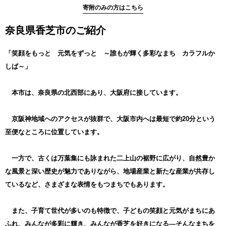
【受領証明書・ワンストップ特例申請書のお届けについて】
寄附のみの方はこちら
・令和7年12月25日までの入金完了分
⇒年内に受領証明書/ワンストップ特例申請書を発送致します。
奈良県香芝市のご紹介
・令和7年12月26日～12月31日の入金完了分
⇒令和8年1月6日から順次、受領証明書/ワンストップ特例申請書を
お送りいたします。
「笑顔をもっと 元気をずっと ～誰もが輝く多彩なまち カラフルか
⇒ワンストップ特例申請書は、「香芝市役所 市民環境部 商工観光
しば～」
課」に令和8年1月10日必着でお送りください。
本市は、奈良県の北西部にあり、大阪府に接しています。
ご決済・ご入金の確認後、順次発送を行っておりますが、万が一上
記日程を過ぎてもお手元に届かない場合は、お手数ですが＜ふるさ
と納税返礼品お問い合わせセンター＞までご連絡ください。
京阪神地域へのアクセスが抜群で、大阪市内へは最短で約20分という
【ワンストップ特例申請と申請書について】
至便なところに位置しています。
ふるさと納税ワンストップ特例制度を利用する方は、「特例申請書
（以下、申請書）」の提出が必要です。また申請書の内容に変更が
一方で、古くは万葉集にも詠まれた二上山の裾野に広がり、自然豊か
ある場合は、その旨を通知する「特例申請事項変更届出書（以下、
変更届出書）」の提出が必要となります。
な風景と深い歴史が魅力でありながら、地場産業と新たな産業が共存し
申請書と変更届出書はいずれも、寄附をした自治体へ令和8年1月10
ているなど、さまざまな表情をもつまちでもあります。
日（土）（必着）までに直接ご郵送ください。
■申請書の送付について
奈良県香芝市では、寄付者様にワンストップ特例申請書を必ず郵送
また、子育て世代が多いのも特徴で、子どもの笑顔と元気がまちにあ
しています。
寄附金受領証明書を送付する際に同封しておりますので、ワンスト
ふれ、みんなが多彩に輝き、みんなが香芝を好きになる―そんなまちを