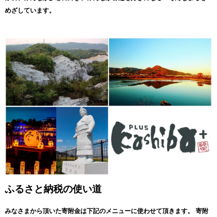
ップ特例申請する場合にご利用ください。
めざしています。
※11月～12月にお申し込みいただいた場合、申請書提出期日までに
ワンストップ特例申請書のお届けが間に合わない場合があります。
その場合は、ご自身で下記ダウンロードページから申請書をダウン
ロードいただき、印刷したものを香芝市まで直接郵送ください。
※変更届出書につきましては、各自でご準備をお願いいたします。
・申請書・変更届出書のダウンロードは下記URLから
https://img.furusato-tax.jp/img/x/city/files/29210/onestop_shinsei_55
_5_3.pdf
https://img.furusato-tax.jp/img/x/city/files/29210/onestop_henkou_5
5_6_2.pdf
・ふるさと納税ワンストップ特例制度については下記URLから
https://www.furusato-tax.jp/about/onestop
※ダウンロード・印刷の環境をお持ちでない方には個別に送付させ
ていただきますので、＜ふるさと納税返礼品お問い合わせセンター
＞までご連絡ください。ただし、年末の配送状況によってご希望通
りにお届けできない場合もありますので、あらかじめご了承くださ
い。
ふるさと納税の使い道
【お問い合わせ】
ふるさと納税返礼品お問い合わせセンター
TEL:0120-448-643（受付：平日9:30～18:00 土日祝休）（12月28
みなさまから頂いた寄附金は下記のメニューに使わせて頂きます。
寄附
日～1月5日休日）