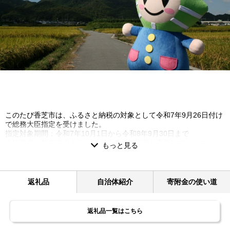
このたび香芝市は、ふるさと納税の対象として令和7年9月26日付け
で総務大臣指定を受けました。
指定対象期間：令和7年10月1日から令和8年9月30日まで
※総務省へ毎年申出を行い、１年ごとに指定を更新していくことと
されています。
◆年内のご寄附について
返礼品
自治体紹介
寄附金の使い道
＜各お支払い方法の年内決済・入金締切日＞
・クレジットカード 令和7年12月31日（オンライン決済完了）
※以降のご入金は来年分のふるさと納税制度の扱いになりますので
返礼品一覧はこちら
ご注意ください。