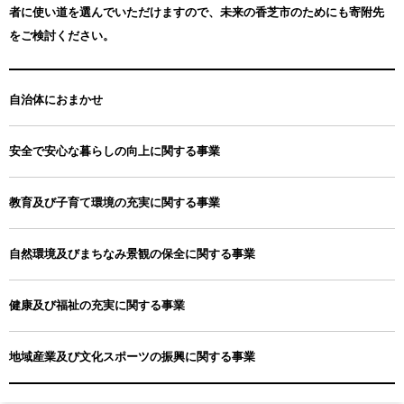
メールアドレス:info-kashiba@sanyodo-net.co.jp
者に使い道を選んでいただけますので、未来の香芝市のためにも寄附先
をご検討ください。
自治体におまかせ
安全で安心な暮らしの向上に関する事業
教育及び子育て環境の充実に関する事業
自然環境及びまちなみ景観の保全に関する事業
健康及び福祉の充実に関する事業
地域産業及び文化スポーツの振興に関する事業