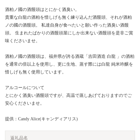
酒粕ノ國の酒饅頭はとにかく酒臭い。
貴重な白龍の酒粕を惜しげも無く練り込んだ酒饅頭、それが酒粕
ノの國の酒饅頭。 私達自身が食べたいと願い作った酒臭い酒饅
頭。 生まれたばかりの酒饅頭屋にしか出来ない酒饅頭を是非ご賞
味くださいませ。
酒粕ノ國の酒饅頭は、福井県が誇る酒蔵「吉田酒造 白龍 」の酒粕
を通常の倍以上を使用し、更に生地、蒸す際には白龍 純米吟醸を
惜しげも無く使用しています。
アルコールについて
とにかく酒臭い酒饅頭ですが、高温で蒸しあげておりますのでご
安心くださいませ。
提供：Candy Alice(キャンディアリス)
返礼品名