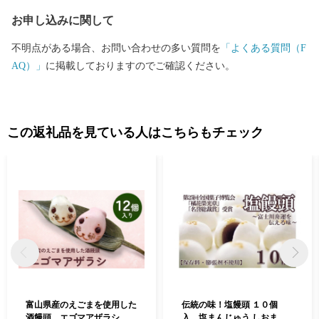
イバシーポリシー（個人情報保護方針）について〉 お客様からい
お申し込みに関して
ただいた個人情報は、坂井市が責任をもって管理し、関係法令で
定められた場合を除き、第三者に譲渡したり、提供したりするこ
不明点がある場合、お問い合わせの多い質問を
「よくある質問（F
とはございません。なお、お客様からいただいた個人情報は、商
AQ）」
に掲載しておりますのでご確認ください。
品の発送、事務連絡、いただいたふるさと納税の使い道に関する
報告、坂井市が主催・出展するふるさと納税関連イベント情報の
提供及び坂井市のふるさと納税に関する情報提供のために使用さ
せていただき、その手段として、電子メールの配信やパンフレッ
この返礼品を見ている人はこちらもチェック
ト等の資料の郵送をさせていただくことがあります。 御不明な点
や、電子メールの配信又は資料の郵送停止等のご希望がございま
したら、ふるさと納税担当(furusato_tax@city.fukui-sakai.lg.jp)まで
ご連絡ください。
富山県産のえごまを使用した
伝統の味！塩饅頭 １０個
酒饅頭 エゴマアザラシ
入 塩まんじゅう しおまん