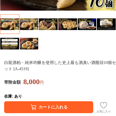
白龍酒粕・純米吟醸を使用した史上最も酒臭い酒饅頭10個セ
ット [A-4519]
8,000
寄附金額
円
在庫: あり
お気に入り