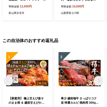
【お菓子・スイーツ・和菓
じゅう まんじゅう 饅頭 銘菓
12,000円
10,000円
寄附金額
寄附金額
子】
山梨 やまなし おかし 和菓子
富山県氷見市
山梨県富士川町
この自治体のおすすめ返礼品
1
2
【家庭用】 極上甘えび姿そ
希少 越前福牛 さっぱりコク
のまま焼 ＆ 越前甘えびから
旨 特選カルビ 焼肉用 300g
揚げせんべいセット [A-780
焼肉 焼き肉 国産牛ブランド