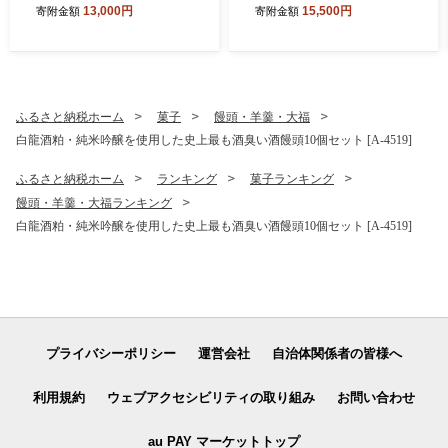
13,000円
15,500円
寄附金額
寄附金額
6]
牛 赤身和牛 かるび 肉 牛 牛
肉 冷凍 贈答 贈り物 ギフト
[A-1805]
ふるさと納税ホーム
菓子
饅頭・羊羹・大福
白龍酒粕・純米吟醸を使用した史上最も酒臭い酒饅頭10個セット [A-4519]
ふるさと納税ホーム
ランキング
菓子ランキング
饅頭・羊羹・大福ランキング
白龍酒粕・純米吟醸を使用した史上最も酒臭い酒饅頭10個セット [A-4519]
プライバシーポリシー
運営会社
自治体関係者の皆様へ
利用規約
ウェブアクセシビリティの取り組み
お問い合わせ
au PAY マーケットトップ