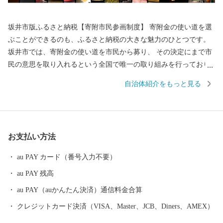
坂井市版ふるさと納税【寄附市民参画制度】 寄附金の使い道を選
ぶことができるのも、ふるさと納税の大きな魅力のひとつです。
坂井市では、寄附金の使い道を市民から募り、 その決定にまで市
民の意思を取り入れるという全国で唯一の取り組みを行っており
ます。 返礼品を選ぶときのように、ワクワクしながら寄附金の使
自治体紹介をもっと見る
い道を選んでみませんか？ 寄附金の使い道を考えることは、あな
たの好きな”ふるさと”を元気にする第一歩になるかもしれませ
ん。 【福井県坂井市のプロフィール】 坂井市は福井県の北部に位
置し、県内随一の穀倉地帯である坂井平野が広がる”コシヒカリの
お支払い方法
ふるさと”です！(同市丸岡町はコシヒカリ開発者 石墨博士の故郷
です。) その他、若狭牛、甘えび、越前がに、花らっきょう、越前
au PAY カード（番号入力不要）
そば、油揚げなど豊かな食に恵まれており、地場産業である越前
au PAY 残高
織による織マークは国内シェアの80％を占めております。 また、
景勝地「東尋坊」に代表される海岸線や現存十二天守として知ら
au PAY（auかんたん決済）通信料金合算
れる「丸岡城」などを有することでも有名です。 心から笑顔にな
クレジットカード決済（VISA、Master、JCB、Diners、AMEX）
れるまち坂井市へのご支援のほどよろしくお願いします。 〈プラ