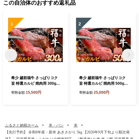
この自治体のおすすめ返礼品
1
2
希少 越前福牛 さっぱりコク
希少 越前福牛 さっぱりコク
旨 特選カルビ 焼肉用 300g
旨 特選カルビ 焼肉用 500g
焼肉 焼き肉 国産牛ブランド
焼肉 焼き肉 国産牛ブランド
15,500円
25,000円
寄附金額
寄附金額
牛 赤身和牛 かるび 肉 牛 牛
牛 赤身和牛 かるび 肉 牛 牛
肉 冷凍 贈答 贈り物 ギフト
肉 冷凍 贈答 贈り物 ギフト
[A-1805]
[B-1806]
ふるさと納税ホーム
米・パン
米
【先行予約】 令和8年産・新米 あきさかり 5kg 【2026年9月下旬より順次発
送】～福井県産米・こだわりの精米対応～（無洗米) お米 米 ご飯 福井県産 生