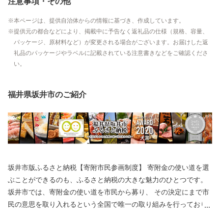
注意事項・その他
本ページは、提供自治体からの情報に基づき、作成しています。
提供元の都合などにより、掲載中に予告なく返礼品の仕様（規格、容量、
パッケージ、原材料など）が変更される場合がございます。お届けした返
礼品のパッケージやラベルに記載されている注意書きなどをご確認くださ
い。
福井県坂井市のご紹介
坂井市版ふるさと納税【寄附市民参画制度】 寄附金の使い道を選
ぶことができるのも、ふるさと納税の大きな魅力のひとつです。
坂井市では、寄附金の使い道を市民から募り、 その決定にまで市
民の意思を取り入れるという全国で唯一の取り組みを行っており
ます。 返礼品を選ぶときのように、ワクワクしながら寄附金の使