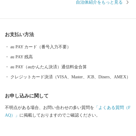
自治体紹介をもっと見る
い道を選んでみませんか？ 寄附金の使い道を考えることは、あな
たの好きな”ふるさと”を元気にする第一歩になるかもしれませ
ん。 【福井県坂井市のプロフィール】 坂井市は福井県の北部に位
置し、県内随一の穀倉地帯である坂井平野が広がる”コシヒカリの
お支払い方法
ふるさと”です！(同市丸岡町はコシヒカリ開発者 石墨博士の故郷
です。) その他、若狭牛、甘えび、越前がに、花らっきょう、越前
au PAY カード（番号入力不要）
そば、油揚げなど豊かな食に恵まれており、地場産業である越前
au PAY 残高
織による織マークは国内シェアの80％を占めております。 また、
景勝地「東尋坊」に代表される海岸線や現存十二天守として知ら
au PAY（auかんたん決済）通信料金合算
れる「丸岡城」などを有することでも有名です。 心から笑顔にな
クレジットカード決済（VISA、Master、JCB、Diners、AMEX）
れるまち坂井市へのご支援のほどよろしくお願いします。 〈プラ
イバシーポリシー（個人情報保護方針）について〉 お客様からい
お申し込みに関して
ただいた個人情報は、坂井市が責任をもって管理し、関係法令で
定められた場合を除き、第三者に譲渡したり、提供したりするこ
不明点がある場合、お問い合わせの多い質問を
「よくある質問（F
とはございません。なお、お客様からいただいた個人情報は、商
AQ）」
に掲載しておりますのでご確認ください。
品の発送、事務連絡、いただいたふるさと納税の使い道に関する
報告、坂井市が主催・出展するふるさと納税関連イベント情報の
提供及び坂井市のふるさと納税に関する情報提供のために使用さ