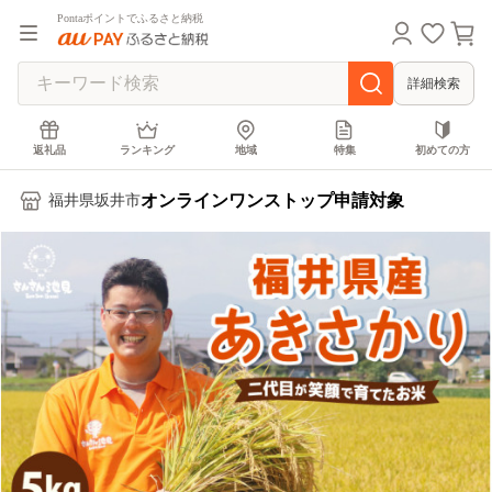
Pontaポイントでふるさと納税
詳細検索
返礼品
ランキング
地域
特集
初めての方
オンラインワンストップ申請対象
福井県坂井市