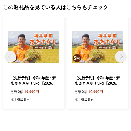
せていただき、その手段として、電子メールの配信やパンフレッ
この返礼品を見ている人はこちらもチェック
ト等の資料の郵送をさせていただくことがあります。 御不明な点
や、電子メールの配信又は資料の郵送停止等のご希望がございま
したら、ふるさと納税担当(furusato_tax@city.fukui-sakai.lg.jp)まで
ご連絡ください。
【先行予約】 令和8年産・新
【先行予約】 令和8年産・新
米 あきさかり 5kg 【2026年
米 あきさかり 5kg 【2026年
9月下旬より順次発送】～福
9月下旬より順次発送】～福
10,000円
10,000円
寄附金額
寄附金額
井県産米・こだわりの精米対
井県産米・こだわりの精米対
応～（玄米) お米 米 ご飯 福
応～（5分づき) お米 米 ご飯
福井県坂井市
福井県坂井市
井県産 生活応援 [A-0266_0
福井県産 生活応援 [A-0266_
4]
03]