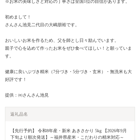
※お米の美味しさと対応の丁寧さは全国1位の自信があります。
初めまして！
さんさん池見二代目の大嶋朋裕です。
おいしいお米を作るため、父を師とし日々励んでいます。
親子で心を込めて作ったお米をぜひ食べてほしい！と願っていま
す。
健康に良いぶづき精米（7分づき・5分づき・玄米）・無洗米も大
好評です！
提供：㈲さんさん池見
返礼品名
【先行予約】 令和8年産・新米 あきさかり 5kg 【2026年9月
下旬より順次発送】～福井県産米・こだわりの精米対応～