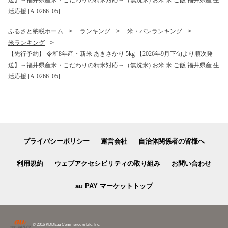
活応援 [A-0266_05]
ふるさと納税ホーム
ランキング
米・パンランキング
米ランキング
【先行予約】 令和8年産・新米 あきさかり 5kg 【2026年9月下旬より順次発
送】～福井県産米・こだわりの精米対応～（無洗米) お米 米 ご飯 福井県産 生
活応援 [A-0266_05]
プライバシーポリシー
運営会社
自治体関係者の皆様へ
利用規約
ウェブアクセシビリティの取り組み
お問い合わせ
au PAY マーケットトップ
© 2016 KDDI/au Commerce & Life, Inc.