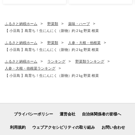
庄町※お申込・生産状況によ
っては発送までお日にちをい
ただく場合がございますの
で、予めご了承ください。
ふるさと納税ホーム
野菜類
薬味・ハーブ
【 小豆島 】島育ち！生にんにく（新物）約２kg 野菜 根菜
ふるさと納税ホーム
野菜類
人参・大根・他根菜
【 小豆島 】島育ち！生にんにく（新物）約２kg 野菜 根菜
ふるさと納税ホーム
ランキング
野菜類ランキング
人参・大根・他根菜ランキング
【 小豆島 】島育ち！生にんにく（新物）約２kg 野菜 根菜
プライバシーポリシー
運営会社
自治体関係者の皆様へ
利用規約
ウェブアクセシビリティの取り組み
お問い合わせ