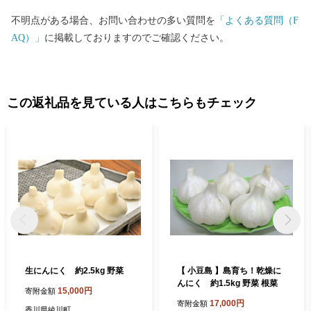
ていただきます。”生まれ育ったふるさと”のみならず”心のふるさ
不明点がある場合、お問い合わせの多い質問を
「よくある質問（F
と”や”第二のふるさと”など、土庄町を応援していただける皆さ
AQ）」
に掲載しておりますのでご確認ください。
ま、ふるさと土庄町をなつかしく思う皆さまの応援をよろしくお
願いします。
この返礼品を見ている人はこちらもチェック
生にんにく 約2.5kg 野菜
【 小豆島 】島育ち！乾燥に
んにく 約1.5kg 野菜 根菜
15,000円
寄附金額
17,000円
寄附金額
香川県綾川町