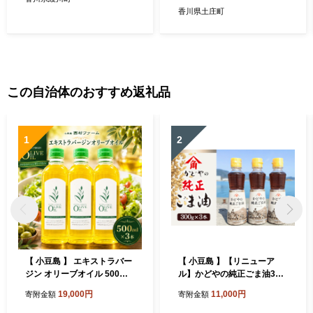
香川県土庄町
この自治体のおすすめ返礼品
1
2
【 小豆島 】 エキストラバー
【 小豆島 】【リニューア
ジン オリーブオイル 500ml
ル】かどやの純正ごま油300
3本 セット 詰め合わせ 食用
ｇ×3本セット 小豆島オリ
19,000円
11,000円
寄附金額
寄附金額
油 パスタ サラダ ドレッシン
ジナルラベル 食用油 調味料
グ 揚げ物 調味料 スペイン 土