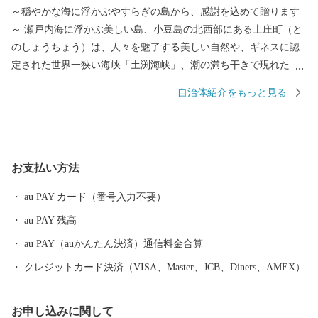
～穏やかな海に浮かぶやすらぎの島から、感謝を込めて贈ります
～ 瀬戸内海に浮かぶ美しい島、小豆島の北西部にある土庄町（と
のしょうちょう）は、人々を魅了する美しい自然や、ギネスに認
定された世界一狭い海峡「土渕海峡」、潮の満ち干きで現れたり
消えたりする不思議な砂の道「エンジェルロード」、壺井栄の名
自治体紹介をもっと見る
作「二十四の瞳」の平和の群像などの観光スポットが数多くあ
り、ドラマや映画のロケ地にもなっています。 明治時代に日本
で唯一根付けに成功した「オリーブ」、江戸時代から受け継がれ
る「醤油」、日本の三大生産地にもなっている「そうめん」、日
お支払い方法
本一の生産量を誇る「ごま油」、小豆島産オリーブのしぼり果実
を配合した特別な餌“オリーブ飼料”で育てられた「小豆島オリー
au PAY カード（番号入力不要）
ブ牛」、全国発信を目指す小豆島のブランド鱧 「小豆島 島鱧（し
au PAY 残高
ょうどしま しまはも）」など、豊かな自然で育まれたおいしいも
のがいっぱい。 先人が築いた伝統的な行事や歴史的な景観を守
au PAY（auかんたん決済）通信料金合算
り、後世へと継承していくには、「ふるさとを大切にしたい」
クレジットカード決済（VISA、Master、JCB、Diners、AMEX）
「ふるさとの発展に貢献したい」という皆さまの貴重な応援が不
可欠です。皆さまからいただきましたご厚意は、土庄町が掲げる
お申し込みに関して
まちづくりのテーマの各事業に対する貴重な財源として活用させ