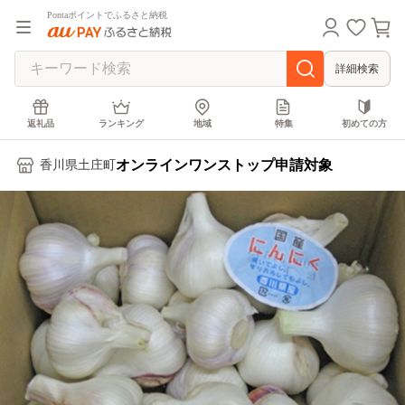
Pontaポイントでふるさと納税
詳細検索
返礼品
ランキング
地域
特集
初めての方
オンラインワンストップ申請対象
香川県土庄町