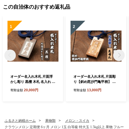
この自治体のおすすめ返礼品
1
2
オーダー名入れ木札 片面浮
オーダー名入れ木札 片面彫
かし彫り 黒檀 木札 名入れ 静
り【斜め毘沙門亀甲柄】 良
岡県 森町
母札 木札 名入れ 静岡県 森町
20,000円
13,000円
寄附金額
寄附金額
ふるさと納税ホーム
果物類
メロン・スイカ
クラウンメロン 定期便 6ヶ月 メロン 1玉 白等級 特大玉 1.5kg以上 果物 フルー