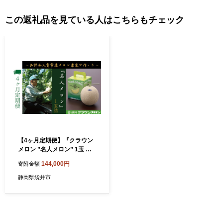
この返礼品を見ている人はこちらもチェック
【4ヶ月定期便】『クラウン
メロン ”名人メロン” 1玉 』
果物 フルーツ デザート メ
144,000円
寄附金額
ロン マスクメロン 青肉 高級
ギフト 贈り物 静岡県産 袋井
静岡県袋井市
市