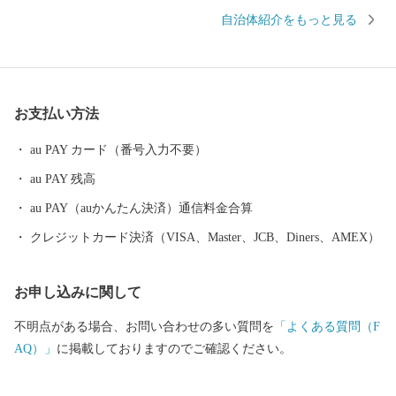
せず、自立して健康に生活できる期間）が毎年上位で、元気な人
自治体紹介をもっと見る
が多い町です。 また、三方を小高い山々に囲まれ、町の中央を
清流「太田川」が流れ、どこか京都に似た風情を感じる町でもあ
ります。 大正12年（1923年）7月、森町を訪れた地理学者「志賀
重昂（しがしげたか）」は、山紫水明のこの町を「小京都」と称
お支払い方法
賛し、以来遠州の小京都と呼ばれるようになりました。 森町に
は、5月の新茶、6月のとうもろこし、8月の新米、11月の次郎柿、
au PAY カード（番号入力不要）
12月のレタス、通年出荷できるクラウンメロン、歴史と伝統のあ
au PAY 残高
る品々などなど、多くの特産品に恵まれている町です。みなさま
には、そんな静岡県森町の選りすぐりのお礼の品を心を込めてお
au PAY（auかんたん決済）通信料金合算
送りいたします。
クレジットカード決済（VISA、Master、JCB、Diners、AMEX）
お申し込みに関して
不明点がある場合、お問い合わせの多い質問を
「よくある質問（F
AQ）」
に掲載しておりますのでご確認ください。