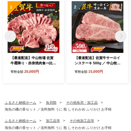
1
2
【最速配送】中山牧場 佐賀
【最速配送】佐賀牛サーロイ
牛霜降り・赤身焼肉食べ比べ
ンステーキ 500g ／ 中山牧場
1.2kg ／ バーベキュー BBQ
直送 牛肉 佐賀牛 霜降り サー
20,000円
15,000円
寄附金額
寄附金額
牛肉 肉 お肉 佐賀牛 赤身 霜
ロイン ロース ステーキ 厚切
降り モモ ウデ 肩 ロース 三
り 焼肉 バーベキュー A4 A5
角 バラ 焼き肉 焼肉 A5 A4 a
a4 a5 黒毛和牛 佐賀県産和牛
5 a4 黒毛和牛 佐賀県産和牛
ブランド牛 肉 お肉 国産 佐賀
ブランド牛 食べ比べ セット
県 玄海町 冷凍 人気 おすすめ
国産 佐賀県 玄海町 冷凍
ふるさと納税ホーム
魚貝類
その他魚貝・加工品
海魚の磯の香セット ／送料無料 うに 瓶 しそわかめ ふりかけ お手軽
ふるさと納税ホーム
加工品等
その他加工品等
海魚の磯の香セット ／送料無料 うに 瓶 しそわかめ ふりかけ お手軽