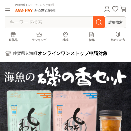
Pontaポイントでふるさと納税
詳細検索
返礼品
ランキング
地域
特集
初めての方
オンラインワンストップ申請対象
佐賀県玄海町