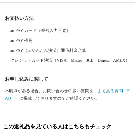
中でもトップクラスの品質を誇る「佐賀牛」や、全国でも有数の
漁場「玄海灘」で獲れる真鯛・ブリ・イカ・フグ・アワビの海産
お支払い方法
物、肥沃な大地に実る「ハウスミカン」「さがほのか」をはじめ
とする農産物の数々は、ふるさと納税でも全国の皆様にご好評い
au PAY カード（番号入力不要）
ただいていております。 ふるさと納税を通じて玄海町を少しでも
au PAY 残高
感じていただけましたら幸いです。 皆様の「こころのふるさと」
となれるよう、まごころ込めた返礼品をお送りします。 ぜひ実際
au PAY（auかんたん決済）通信料金合算
に玄海町にも訪れてみてください！ お待ちしております。
クレジットカード決済（VISA、Master、JCB、Diners、AMEX）
お申し込みに関して
不明点がある場合、お問い合わせの多い質問を
「よくある質問（F
AQ）」
に掲載しておりますのでご確認ください。
この返礼品を見ている人はこちらもチェック