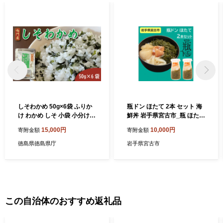
しそわかめ 50g×6袋 ふりか
瓶ドン ほたて 2本 セット 海
け わかめ しそ 小袋 小分け
鮮丼 岩手県宮古市_瓶 ほたて
ご飯 ごはん お供 米 子ども
海鮮 セット 人気 おすすめ 送
15,000円
10,000円
寄附金額
寄附金額
おにぎり 弁当 玉子焼き 大根
料無料 冷凍【1582385】
おろし 栄養 高級 食品 年 日
徳島県徳島県庁
岩手県宮古市
ふるさと なると 徳島 鳴門産
しそわかめ 50g×6袋
この自治体のおすすめ返礼品