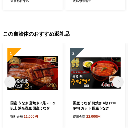
東区 蔵前 田原町 ギフト プレ
太郎餃子15個）（計480個）
東京都台東区
茨城県常総市
ゼント 贈答
この自治体のおすすめ返礼品
1
2
国産 うなぎ 蒲焼き 2尾 200g
国産 うなぎ 蒲焼き 4枚 (110
以上 浜名湖産 国産うなぎ
g×4) カット 国産うなぎ
11,000円
22,000円
寄附金額
寄附金額