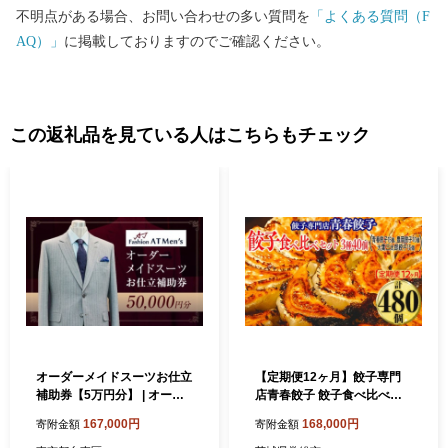
不明点がある場合、お問い合わせの多い質問を
「よくある質問（F
AQ）」
に掲載しておりますのでご確認ください。
この返礼品を見ている人はこちらもチェック
オーダーメイドスーツお仕立
【定期便12ヶ月】餃子専門
補助券【5万円分】 | オーダ
店青春餃子 餃子食べ比べセ
ー スーツ 仕立券 チケット 利
ット 3種40個（青春餃子15
167,000円
168,000円
寄附金額
寄附金額
用券 補助券 商品券 東京都 台
個、豊岡餃子10個、大葉三