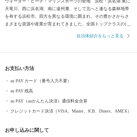
ウォーター・ビーチ・マリンスポーツの聖地 浜松・浜名湖 東に
天竜川、西に浜名湖、南に遠州灘、そして北へと連なる森林地帯
を有する浜松市。四方を異なる環境に囲まれ、その豊かさからさ
まざまな資源や産業が育まれてきました。全国トップクラスの日
照時間、温暖な気候、豊富な水源により発展した農業や水産業の
自治体紹介をもっと見る
ほか、楽器やオートバイ、繊維、食品など、ものづくりの街は生
んだ資源や製品には、日本のみならず世界でも認められる逸品が
数多く存在します。 また、浜名湖ではクルージングやフィッシン
グはもちろん、ウェイクボードや ウインドサーフィンなどさまざ
お支払い方法
まなウォーター・ビーチ・マリンスポーツを楽しむことができ、
自然と一体化する感動も味わうことができます。
au PAY カード（番号入力不要）
au PAY 残高
au PAY（auかんたん決済）通信料金合算
クレジットカード決済（VISA、Master、JCB、Diners、AMEX）
お申し込みに関して