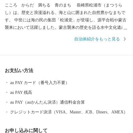
こころ からだ 満ちる 青のまち 長崎県松浦市（まつうら
し）は、歴史と浪漫溢れる、海と山に囲まれた自然豊かなまちで
す。 中世には海の民の集団「松浦党」が登場し、源平合戦や蒙古
襲来において活躍しました。蒙古襲来の歴史を語る水中文化遺産
「鷹島神崎遺跡」は、海底遺跡としては、国内初となる国史跡に
自治体紹介をもっと見る
指定されています。 現在は、日本有数の漁獲量を誇るアジ・サバ
のほかにマグロやトラフグ、車海老などの養殖業が盛んです。 山
あいでは、その斜面の日あたりを利用して野菜、果物、お茶、お
米といった農作物も豊富でもあります。 また、和牛の繁殖、養
お支払い方法
鶏、養豚、養卵、酪農も行われているので、小さなまちですが、
海の幸も山の幸も何でもそろうまさに「食のコンパクトシティ」
au PAY カード（番号入力不要）
です。 潮がすうっと満ちていくようにこころとからだが満たされ
au PAY 残高
るあたたかな出会いがあるまち。青のまち・松浦市へ是非一度遊
びに来てください。
au PAY（auかんたん決済）通信料金合算
クレジットカード決済（VISA、Master、JCB、Diners、AMEX）
お申し込みに関して