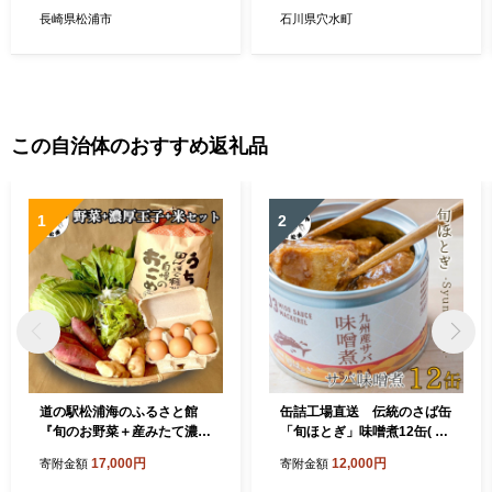
0】
ナ アジ フグ イカ 鱈 たら イ
長崎県松浦市
石川県穴水町
ワシ 鰯 鯵 干物セット
この自治体のおすすめ返礼品
1
2
道の駅松浦海のふるさと館
缶詰工場直送 伝統のさば缶
『旬のお野菜＋産みたて濃厚
「旬ほとぎ」味噌煮12缶( 保
玉子6個＋お米5kg』の大満
存食 非常食 防災 備蓄 長期保
17,000円
12,000円
寄附金額
寄附金額
足セット！【B7-039】
存 )【B2-190】