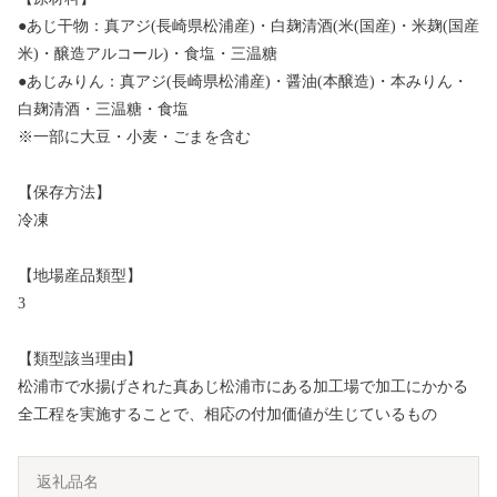
●あじ干物：真アジ(長崎県松浦産)・白麹清酒(米(国産)・米麹(国産
米)・醸造アルコール)・食塩・三温糖
●あじみりん：真アジ(長崎県松浦産)・醤油(本醸造)・本みりん・
白麹清酒・三温糖・食塩
※一部に大豆・小麦・ごまを含む
【保存方法】
冷凍
【地場産品類型】
3
【類型該当理由】
松浦市で水揚げされた真あじ松浦市にある加工場で加工にかかる
全工程を実施することで、相応の付加価値が生じているもの
返礼品名