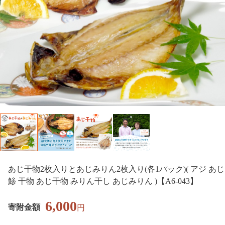
あじ干物2枚入りとあじみりん2枚入り(各1パック)( アジ あじ
鯵 干物 あじ干物 みりん干し あじみりん )【A6-043】
6,000
寄附金額
円