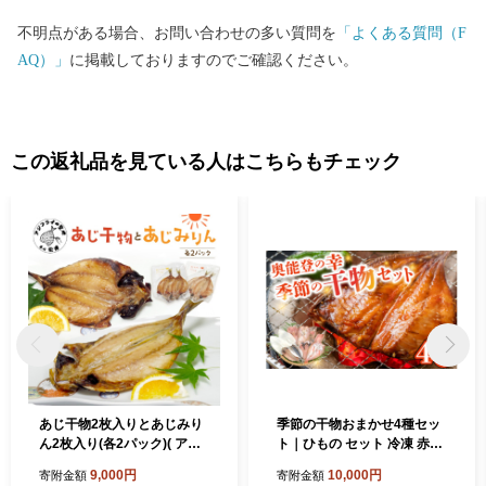
不明点がある場合、お問い合わせの多い質問を
「よくある質問（F
AQ）」
に掲載しておりますのでご確認ください。
この返礼品を見ている人はこちらもチェック
あじ干物2枚入りとあじみり
季節の干物おまかせ4種セッ
ん2枚入り(各2パック)( アジ
ト｜ひもの セット 冷凍 赤魚
あじ 鯵 干物 あじ干物 みりん
あじ ふぐ いか 醤油干し 汐干
9,000円
10,000円
寄附金額
寄附金額
干し あじみりん )【A9-07
し みりん干し さかな 魚 サカ