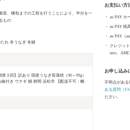
お支払い方
名湖ではクル
製造、梱包までの工程を行うことにより、半分を一
ェイクボード
au PAY
るもの
ォーター・ビ
au PAY 残
き、自然と一
au PAY
のたれ 冬うなぎ 冬鰻
クレジットカ
ners、AM
お申し込み
期便３回】訳あり 国産うなぎ長蒲焼（90～99g）
山椒付き ウナギ 鰻 静岡 浜松市 【配送不可：離
不明点がある
ある質問（FA
ださい。