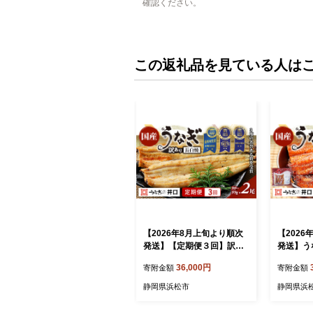
確認ください。
この返礼品を見ている人は
【2026年8月上旬より順次
【202
発送】【定期便３回】訳あ
発送】うな
り 国産うなぎ長白焼（90～
味覚賞受賞
36,000円
寄附金額
寄附金額
99g）2尾セット ITI優秀味覚
ト 小分け
賞受賞 たれ・山椒・お吸物
湖うなぎ
静岡県浜松市
静岡県浜
付き ウナギ 鰻 静岡 浜松市
ぎ 惣菜 
【配送不可：離島】
土用の丑