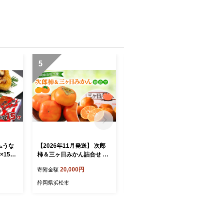
5
6
ムうな
【2026年11月発送】 次郎
彩和 浜名湖うなぎ110g以
×15ヶ
柿＆三ヶ日みかん詰合せ 次
上 2本セット【配送不可：
 インス
郎柿9～12個 約2.5Kg 三ケ
離島】 鰻 ウナギ
20,000円
18,000円
寄附金額
寄附金額
日みかん 約3Kg M～L 柿 か
き みかん ミカン 蜜柑 セッ
静岡県浜松市
静岡県浜松市
ト商品 詰合せ フルーツセッ
ト フルーツ 果物 くだもの
静岡県 浜松市