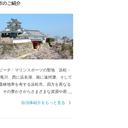
市のご紹介
ビーチ・マリンスポーツの聖地 浜松・
森林地帯を有する浜松市。四方を異なる
、その豊かさからさまざまな資源や産業
ました。全国トップクラスの日照時間、
自治体紹介をもっと見る
豊富な水源により発展した農業や水産業
やオートバイ、繊維、食品など、ものづ
んだ資源や製品には、日本のみならず世
れる逸品が数多く存在します。 また、浜