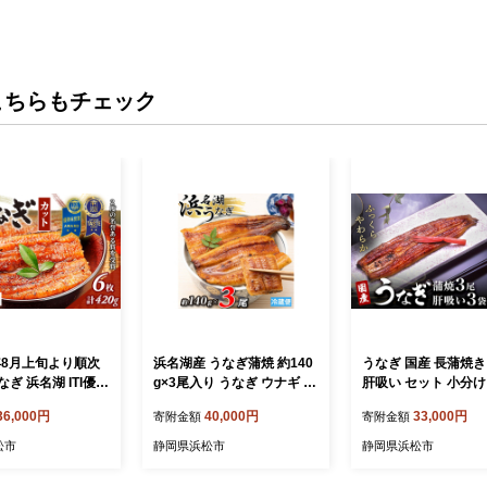
こちらもチェック
6年8月上旬より順次
浜名湖産 うなぎ蒲焼 約140
うなぎ 国産 長蒲焼き 
ぎ 浜名湖 ITI優秀
g×3尾入り うなぎ ウナギ 鰻
肝吸い セット 小分け
 国産 蒲焼 6 カッ
ブランドうなぎ 蒲焼 浜名湖
ぎ蒲焼 国産うなぎ 惣
36,000円
40,000円
33,000円
寄附金額
寄附金額
 うなぎ蒲焼 浜名
とろける ふっくら 香ばしい
かず ギフト 贈答 贈
 浜名湖産 国産うな
旨味 肉厚 自家製たれ 二度
用の丑の日 丑の日 
松市
静岡県浜松市
静岡県浜松市
おかず ギフト 贈答
焼き 静岡 浜松市
理 レンチン 蒲焼き 
の日 丑の日 静岡県
鰻 肝 真空パック 冷