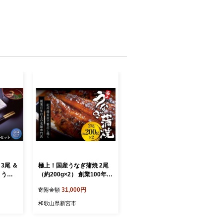
3尾 ＆
極上！国産うなぎ蒲焼 2尾
 うな
（約200g×2） 創業100年以
菜 お
上続く老舗 紀州備長炭でじ
31,000円
寄附金額
答品 土
っくり焼き上げた専門店の
レンジ調
味 （タレ・山椒付き）/ う
和歌山県新宮市
ウナギ
なぎ ウナギ 鰻 蒲焼 国産 ふ
蔵 冷蔵
るさと納税【skr002A】