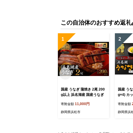
浜松市 
この自治体のおすすめ返礼
1
2
国産 うなぎ 蒲焼き 2尾 200
国産 うなぎ
g以上 浜名湖産 国産うなぎ
g×4) 
11,000円
寄附金額
寄附金額
静岡県浜松市
静岡県浜