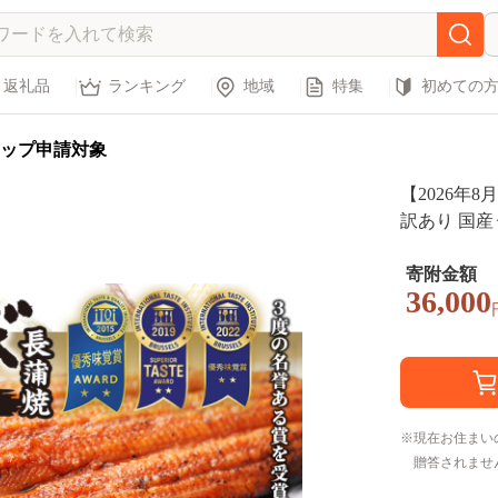
返礼品
ランキング
地域
特集
初めての
ップ申請対象
【2026年
訳あり 国産
ITI優秀味
岡 浜松市 
寄附金額
36,000
現在お住まい
贈答されませ