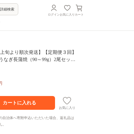
詳細検索
ログイン
お気に入り
カート
方
8月上旬より順次発送】【定期便３回】
うなぎ長蒲焼（90～99g）2尾セット
覚賞受賞 たれ・山椒付き ウナギ 鰻 静
【配送不可：離島】
円
お気に入り
の自治体へ寄附申込いただいた場合、返礼品は
ん。