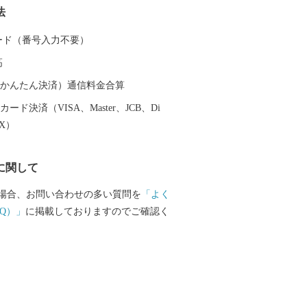
法
ージングやフィッシングはもちろん、ウ
や ウインドサーフィンなどさまざまなウ
 カード（番号入力不要）
ーチ・マリンスポーツを楽しむことがで
高
体化する感動も味わうことができます。
（auかんたん決済）通信料金合算
ード決済（VISA、Master、JCB、Di
EX）
に関して
場合、お問い合わせの多い質問を
「よく
Q）」
に掲載しておりますのでご確認く