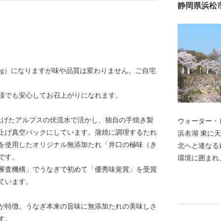
静岡県浜松
99g）になりますが味や品質は変わりません。ご自宅
子様でも安心してお召上がりになれます。
み上げたアルプスの伏流水で活かし、独自の手焼き製
ウォーター・
上げ真空パックにしています。蒲焼に調理するたれ
浜名湖 東に天竜川、西に浜名湖、南に遠州灘、そして
を使用したオリジナル無添加たれ「井口の極味（き
北へと連なる
です。
環境に囲まれ
覚審査機構」でうなぎで初めて「優秀味覚賞」を受賞
が育まれてき
しています。
温暖な気候、
のほか、楽器
が特徴。うなぎ本来の旨味に無添加たれの美味しさ
くりの街は生
す。
界でも認めら