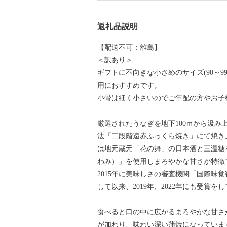
返礼品説明
【配送不可：離島】
＜訳あり＞
ギフトに不向きな小さめのサイズ(90～
用におすすめです。
小骨は細く小さいのでご年配の方やお
厳選されたうなぎを地下100ｍから汲
法「二段階遠赤ふっくら焼き」にて焼き
は地元蔵元「花の舞」の日本酒と三温糖
わみ）」を使用しまろやかな甘さが特徴
2015年に美味しさの審査機関「国際味
して以来、2019年、2022年にも受賞を
食べると口の中に広がるまろやかな甘さ
が加わり、味わい深い蒲焼になっていま