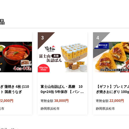
【配送不可：離島】
配送 静岡 浜松市
品
3
4
 蒲焼き 4枚 (110
富士山缶詰ぱん・黒糖 10
【ギフト】プレミア
カット 国産うなぎ
0g×24缶 5年保存 【 パン 保
ぎ焼きおにぎり 100g
存食 非常食 防災食 備蓄食
入 加工品 惣菜 冷凍
22,000円
38,000円
22,000円
寄附金額
寄附金額
防災グッズ 防災 防災用品
タント 簡単調理
レジャー アウトドア キャン
松市
静岡県浜松市
静岡県浜松市
プ ソロキャンプ 缶詰パン
保存パン 避難用品 避難グッ
ズ 缶詰め 缶詰 】