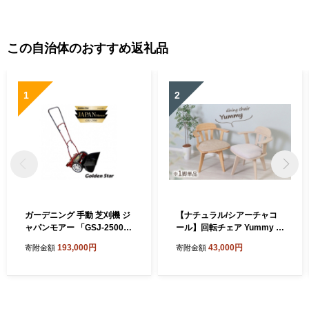
この自治体のおすすめ返礼品
1
2
ガーデニング 手動 芝刈機 ジ
【ナチュラル/シアーチャコ
ャパンモアー 「GSJ-2500」
ール】回転チェア Yummy gr
リール式 芝刈り機 手動芝刈
ace(ヤミーグレース) 1脚単
193,000円
43,000円
寄附金額
寄附金額
り機 芝刈り 家庭用 静音 軽量
品 椅子 チェア 家具 インテリ
庭 園芸 園芸用品 ガーデニン
ア
グ用品 兵庫 兵庫県 小野市