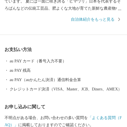
ています。 夏には一面に咲き誇る「ヒマワリ」日本を代表するそ
ろばんなどの伝統工芸品、肥よくな大地が育てた新鮮な農産物な
ど小野市には皆さまにお伝えしたい魅力がたっぷりと詰まってい
自治体紹介をもっと見る
ます。 そんな小野市の魅力をふるさと納税を通じて知っていただ
き、小野市の豊かさ人の優しさに触れていただければ幸いです。
【お知らせ：システム切替に伴う対応について】 現在、システム
切替作業を行っております。 これに伴い、以下の期間にお申し込
お支払い方法
みいただいた新規寄附につきましては通常よりも対応にお時間を
いただく場合がございます。 対象期間：2026年2月12日(木) ～ 3月
au PAY カード（番号入力不要）
4日(水)頃 寄附金受領証明書：システム切替完了予定の3月4日
au PAY 残高
（水）以降、順次発行・郵送いたします。 返礼品の配送：通常よ
りお届けにお時間をいただく場合がございます。 ご寄附をご検討
au PAY（auかんたん決済）通信料金合算
中の皆さまにはご不便をおかけいたしますが、何卒ご理解賜りま
クレジットカード決済（VISA、Master、JCB、Diners、AMEX）
すようお願い申し上げます。
お申し込みに関して
不明点がある場合、お問い合わせの多い質問を
「よくある質問（F
AQ）」
に掲載しておりますのでご確認ください。