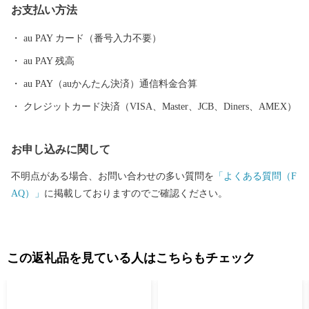
お支払い方法
した。 阿蘇神社の"二の宮"とも 甲佐神社は、阿蘇神社の摂社で阿
蘇神社、甲佐神社、健軍神社、郡浦神社を総称して阿蘇四ヶ社と
au PAY カード（番号入力不要）
もよばれます。十二世紀には阿蘇本社領の末社領となり、「阿蘇
au PAY 残高
家文書」にたびたび登場します。豊福荘生まれの豪族竹崎季長が
元寇での奮戦を描かせた『蒙古襲来絵詞』は、この甲佐神社に奉
au PAY（auかんたん決済）通信料金合算
納されたと伝えられます。鳥居をくぐった参道の途中には、両脇
クレジットカード決済（VISA、Master、JCB、Diners、AMEX）
に珍しい灯籠が現れます。向かって右側には灯籠を担ぐお相撲さ
ん、左側には灯籠に乗る龍です。
お申し込みに関して
不明点がある場合、お問い合わせの多い質問を
「よくある質問（F
AQ）」
に掲載しておりますのでご確認ください。
この返礼品を見ている人はこちらもチェック