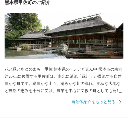
熊本県甲佐町のご紹介
花と緑とあゆのまち 甲佐 熊本県の"ほぼ"ど真ん中 熊本市の南方
約20kmに位置する甲佐町は、南北に清流「緑川」が貫流する自然
豊かな町です。緑豊かな山々、清らかな川の流れ、肥沃な大地な
ど自然の恵みを十分に受け、農業を中心に文教の町としても発展
してきました。 全国的にも有名な”やな場” 竹で編んだ簀(す)に落
自治体紹介をもっと見る
ちてくる鮎を捕る梁(やな)漁ですが、甲佐のやな場はもともと寛永
10年(1633年)に肥後藩主の細川忠利侯の命によって造られた水田用
水調節の場でした。その後、代々の藩主が毎年とれたての落ち鮎
を楽しみにご来遊される場所として、広く知られるようになりま