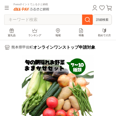
Pontaポイントでふるさと納税
詳細検索
返礼品
ランキング
地域
特集
初めての方
オンラインワンストップ申請対象
熊本県甲佐町