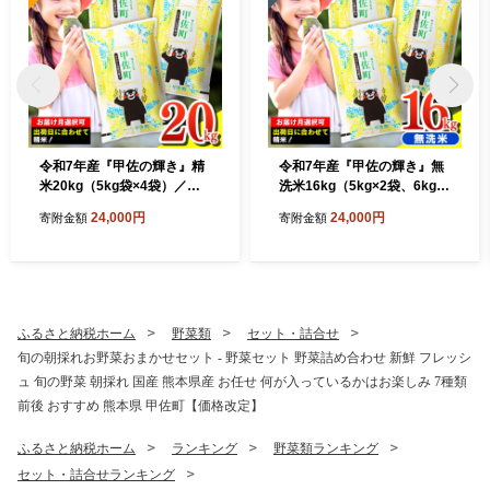
令和7年産『甲佐の輝き』精
令和7年産『甲佐の輝き』無
米20kg（5kg袋×4袋）／出
洗米16kg（5kg×2袋、6kg×
荷日に合わせて精米 - 国産 白
1袋）／出荷日に合わせて精
24,000円
24,000円
寄附金額
寄附金額
米 精米 お米 ブレンド米 複数
米 - 国産 白米 無洗米 お米 ブ
原料米 訳あり 厳選 マイスタ
レンド米 複数原料米 訳あり
ー 生活応援 ひのひかり 森の
厳選 マイスター 生活応援 ひ
くまさん おすすめ 熊本県 甲
のひかり 森のくまさん おす
佐町【価格改定ZS】
すめ 熊本県 甲佐町【価格改
定ZP】
ふるさと納税ホーム
野菜類
セット・詰合せ
旬の朝採れお野菜おまかせセット - 野菜セット 野菜詰め合わせ 新鮮 フレッシ
ュ 旬の野菜 朝採れ 国産 熊本県産 お任せ 何が入っているかはお楽しみ 7種類
前後 おすすめ 熊本県 甲佐町【価格改定】
ふるさと納税ホーム
ランキング
野菜類ランキング
セット・詰合せランキング