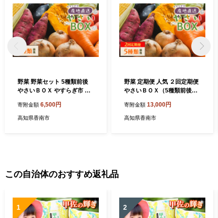
野菜 野菜セット 5種類前後
野菜 定期便 人気 ２回定期便
やさいＢＯＸ やすらぎ市 産
やさいＢＯＸ（5種類前後）
地直送 - 野菜 ベジタブル お
やすらぎ市 産地直送 - 野菜
6,500円
13,000円
寄附金額
寄附金額
まかせ 詰め合わせ セット 季
ベジタブル おまかせ 詰め合
節 旬 お任せ お楽しみ ヘルシ
わせ セット 季節 旬 お任せ
高知県香南市
高知県香南市
ー 国産 特産品 やすらぎ市 高
お楽しみ ヘルシー 国産 特産
知県 香南市 セット yr-0027
品 やすらぎ市 高知県 香南市
Wyr-0028
この自治体のおすすめ返礼品
1
2