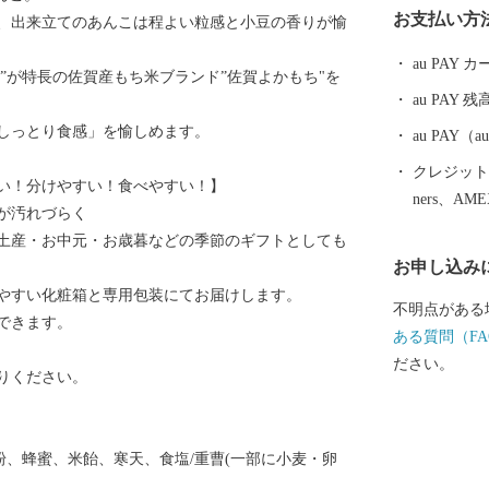
お支払い方
た、出来立てのあんこは程よい粒感と小豆の香りが愉
「東よか干潟
した。 日本
au PAY
り”が特長の佐賀産もち米ブランド”佐賀よかもち"を
文化遺産「三
au PAY 残
史遺産も見ど
しっとり食感」を愉しめます。
au PAY
クレジットカ
い！分けやすい！食べやすい！】
ners、AM
が汚れづらく
土産・お中元・お歳暮などの季節のギフトとしても
お申し込み
やすい化粧箱と専用包装にてお届けします。
不明点がある
できます。
ある質問（FA
ださい。
りください。
粉、蜂蜜、米飴、寒天、食塩/重曹(一部に小麦・卵