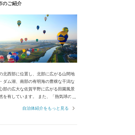
市のご紹介
の北西部に位置し、北部に広がる山間地
・ダム湖、南部の有明海の豊穣な干潟な
心部の広大な佐賀平野に広がる田園風景
然を有しています。 また、「熱気球の
、秋には、国内最大の熱気球イベント
自治体紹介をもっと見る
ーナショナルバルーンフェスタ」を開催
気球が広大な佐賀平野を彩ります。 平成
は、渡り鳥のシギ・チドリ類飛来数日本一を
る塩生生物「シチメンソウ」が自生する