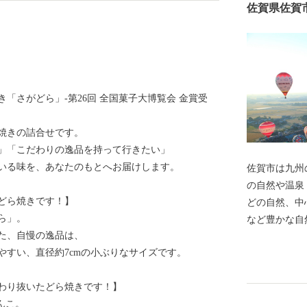
佐賀県佐賀
「さがどら」-第26回 全国菓子大博覧会 金賞受
焼きの詰合せです。
」「こだわりの逸品を持って行きたい」
いる味を、あなたのもとへお届けします。
佐賀市は九州
の自然や温泉
どら焼きです！】
どの自然、中
ら」。
など豊かな自
した、自慢の逸品は、
街」と呼ばれ
やすい、直径約7cmの小ぶりなサイズです。
「佐賀インタ
し、沢山の熱
わり抜いたどら焼きです！】
27年5月に
んこ。
誇り、紅葉す