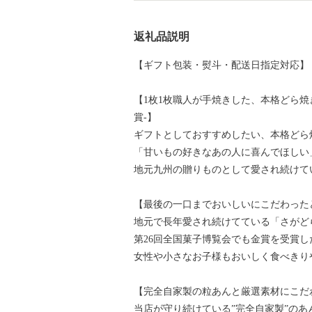
返礼品説明
【ギフト包装・熨斗・配送日指定対応】
【1枚1枚職人が手焼きした、本格どら焼き
賞-】
ギフトとしておすすめしたい、本格どら
「甘いもの好きなあの人に喜んでほしい
地元九州の贈りものとして愛され続けて
【最後の一口までおいしいにこだわった
地元で長年愛され続けてている「さがど
第26回全国菓子博覧会でも金賞を受賞
女性や小さなお子様もおいしく食べきり
【完全自家製の粒あんと厳選素材にこだ
当店が守り続けている”完全自家製”のあ