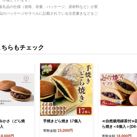
、作成しています。
返礼品の仕様（規格、容量、パッケージ、原材料など）が変
品のパッケージやラベルに記載されている注意書きなどをご
こちらもチェック
みかさ（どら焼
手焼きどら焼き 17個入
≪自然栽培緑茶付≫
個入
ら焼き＜8個入＞[D8-2
15,000円
寄附金額
080-F256
18,000円
18,000円
寄附金額