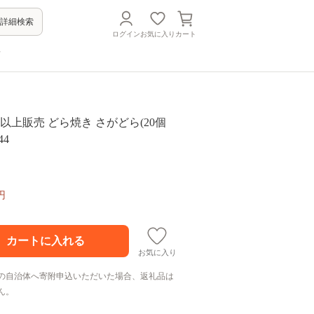
詳細検索
ログイン
お気に入り
カート
方
個以上販売 どら焼き さがどら(20個
44
円
お気に入り
の自治体へ寄附申込いただいた場合、返礼品は
ん。