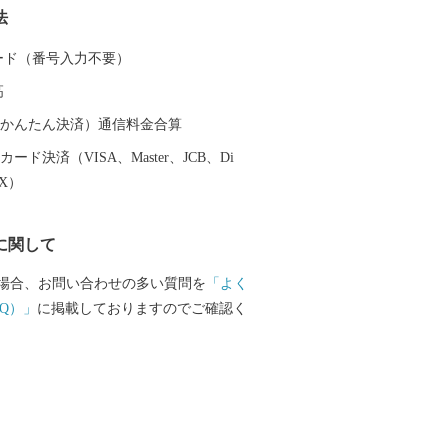
法
」が、ラムサール条約湿地に登録されま
初の実用蒸気船「凌風丸」が造られた世界
 カード（番号入力不要）
重津海軍所跡」をはじめ、幕末維新の歴
高
ころの1つです。
（auかんたん決済）通信料金合算
ード決済（VISA、Master、JCB、Di
EX）
に関して
場合、お問い合わせの多い質問を
「よく
Q）」
に掲載しておりますのでご確認く