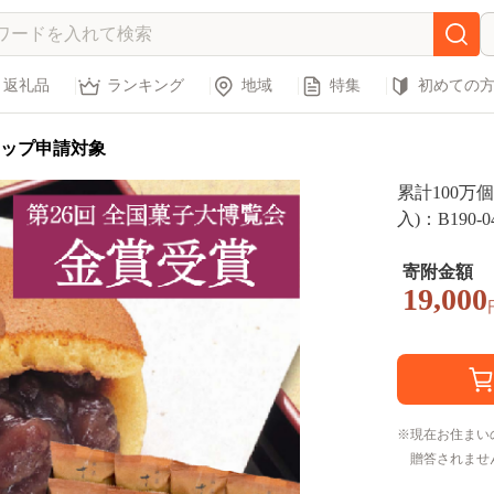
返礼品
ランキング
地域
特集
初めての
ップ申請対象
累計100万
入)：B190-0
寄附金額
19,000
現在お住まい
贈答されませ