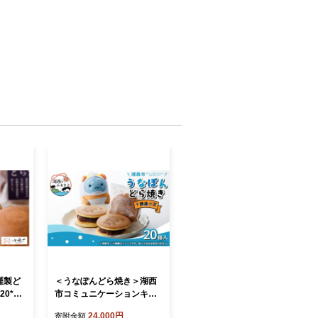
謹製ど
＜うなぽんどら焼き＞湖西
0*3]
市コミュニケーションキャ
ラクター 20個入【171991
24,000円
寄附金額