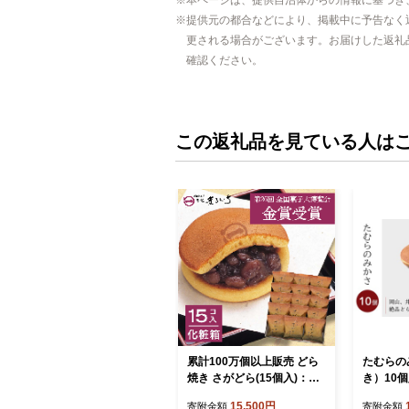
本ページは、提供自治体からの情報に基づき
提供元の都合などにより、掲載中に予告なく
更される場合がございます。お届けした返礼
確認ください。
この返礼品を見ている人は
累計100万個以上販売 どら
たむらの
焼き さがどら(15個入)：B1
き）10
55-010
15,500円
寄附金額
寄附金額