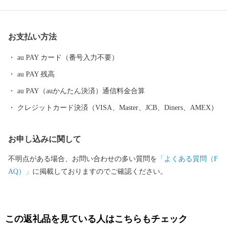
たの好きな”ふるさと”を元気にする第一歩になるかもしれませ
ん。 【福井県坂井市のプロフィール】 坂井市は福井県の北部に位
置し、県内随一の穀倉地帯である坂井平野が広がる”コシヒカリの
お支払い方法
ふるさと”です！(同市丸岡町はコシヒカリ開発者 石墨博士の故郷
です。) その他、若狭牛、甘えび、越前がに、花らっきょう、越前
au PAY カード（番号入力不要）
そば、油揚げなど豊かな食に恵まれており、地場産業である越前
au PAY 残高
織による織マークは国内シェアの80％を占めております。 また、
景勝地「東尋坊」に代表される海岸線や現存十二天守として知ら
au PAY（auかんたん決済）通信料金合算
れる「丸岡城」などを有することでも有名です。 心から笑顔にな
クレジットカード決済（VISA、Master、JCB、Diners、AMEX）
れるまち坂井市へのご支援のほどよろしくお願いします。 〈プラ
イバシーポリシー（個人情報保護方針）について〉 お客様からい
お申し込みに関して
ただいた個人情報は、坂井市が責任をもって管理し、関係法令で
定められた場合を除き、第三者に譲渡したり、提供したりするこ
不明点がある場合、お問い合わせの多い質問を
「よくある質問（F
とはございません。なお、お客様からいただいた個人情報は、商
AQ）」
に掲載しておりますのでご確認ください。
品の発送、事務連絡、いただいたふるさと納税の使い道に関する
報告、坂井市が主催・出展するふるさと納税関連イベント情報の
提供及び坂井市のふるさと納税に関する情報提供のために使用さ
せていただき、その手段として、電子メールの配信やパンフレッ
この返礼品を見ている人はこちらもチェック