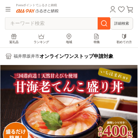
Pontaポイントでふるさと納税
詳細検索
返礼品
ランキング
地域
特集
初めての方
オンラインワンストップ申請対象
福井県坂井市