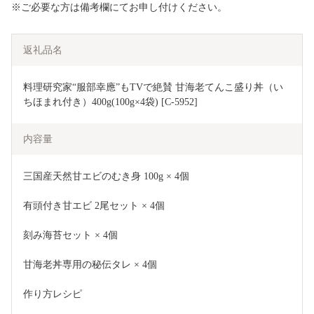
※ご必要な方は備考欄にてお申し付けください。
返礼品名
料理研究家“服部幸應”もTVで絶賛 甘海老てんこ盛り丼（い
ちほまれ付き）400g(100g×4袋) [C-5952]
内容量
三国産天然甘エビのむき身 100g × 4個
有頭付き甘エビ 2尾セット × 4個
刻み海苔セット × 4個
甘海老丼専用の秘伝タレ × 4個
作り方レシピ