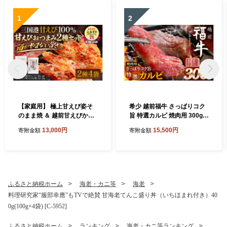
1
2
【家庭用】 極上甘えび姿そ
希少 越前福牛 さっぱりコク
のまま焼 ＆ 越前甘えびから
旨 特選カルビ 焼肉用 300g
揚げせんべいセット [A-780
焼肉 焼き肉 国産牛ブランド
13,000円
15,500円
寄附金額
寄附金額
6]
牛 赤身和牛 かるび 肉 牛 牛
肉 冷凍 贈答 贈り物 ギフト
[A-1805]
ふるさと納税ホーム
海老・カニ等
海老
料理研究家“服部幸應”もTVで絶賛 甘海老てんこ盛り丼（いちほまれ付き）40
0g(100g×4袋) [C-5952]
ふるさと納税ホーム
ランキング
海老・カニ等ランキング