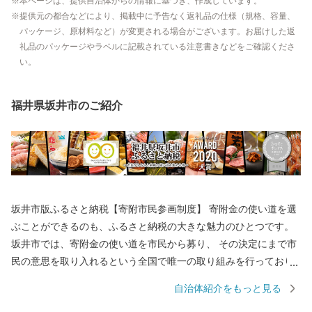
本ページは、提供自治体からの情報に基づき、作成しています。
提供元の都合などにより、掲載中に予告なく返礼品の仕様（規格、容量、
パッケージ、原材料など）が変更される場合がございます。お届けした返
礼品のパッケージやラベルに記載されている注意書きなどをご確認くださ
い。
福井県坂井市のご紹介
坂井市版ふるさと納税【寄附市民参画制度】 寄附金の使い道を選
ぶことができるのも、ふるさと納税の大きな魅力のひとつです。
坂井市では、寄附金の使い道を市民から募り、 その決定にまで市
民の意思を取り入れるという全国で唯一の取り組みを行っており
ます。 返礼品を選ぶときのように、ワクワクしながら寄附金の使
自治体紹介をもっと見る
い道を選んでみませんか？ 寄附金の使い道を考えることは、あな