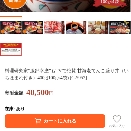
料理研究家“服部幸應”もTVで絶賛 甘海老てんこ盛り丼（い
ちほまれ付き）400g(100g×4袋) [C-5952]
40,500
寄附金額
円
在庫: あり
お気に入り