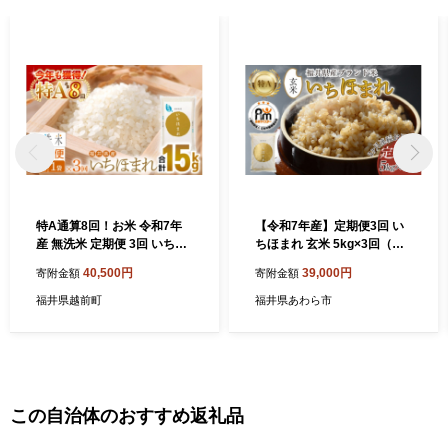
ト等の資料の郵送をさせていただくことがあります。 御不明な点
や、電子メールの配信又は資料の郵送停止等のご希望がございま
したら、ふるさと納税担当(furusato_tax@city.fukui-sakai.lg.jp)まで
ご連絡ください。
特A通算8回！お米 令和7年
【令和7年産】定期便3回 い
産 無洗米 定期便 3回 いちほ
ちほまれ 玄米 5kg×3回（計1
まれ 5kg × 3回（計15kg）福
5kg）《新鮮な高品質米をお
40,500円
39,000円
寄附金額
寄附金額
井県産【米 コメ kome 3ヶ月
届け！》／ 福井県産 ブラン
連続 計15キロ 精米 白米 便
ド米 ご飯 [aw064-c007]
福井県越前町
福井県あわら市
利 時短】 [e27-d016]
この自治体のおすすめ返礼品