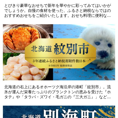
とびきり豪華なおせちで新年を華やかに彩ってみてはいかが
でしょうか。自慢の食材を使った、ふるさと納税ならではの
おすすめおせちをご紹介いたします。おせち料理に便利な食
材セットの返礼品もございます。おせちは12月前半には品切
れになる返礼品が多いです。お早めに申込されることをお薦
めします。
北海道の右上にあるオホーツク海沿岸の港町「紋別市」。流
氷が運んだ栄養たっぷりのプランクトンの恵みを受けた『ホ
タテ』や「タラバ・ズワイ・毛ガニの『三大ガニ』」などの
海の幸が豊富です。特に「ホタテ」は、稚貝を４年間放流
し、成長させる「地撒き方式」で、冷たい荒波の中を自由に
泳ぎ、逞しく育つため、旨味が凝縮し・食感も抜群です。