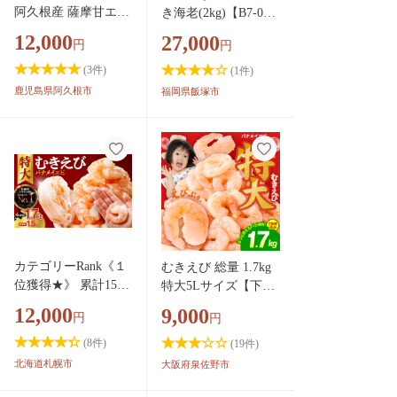
阿久根産 薩摩甘エビ
き海老(2kg)【B7-02
(約1kg・40～70尾) 国
0】
12,000
27,000
円
円
産 阿久根市産 えび
海老 急速冷凍 冷凍
(
3
件)
(
1
件)
配送 魚貝類 魚介類
鹿児島県阿久根市
福岡県飯塚市
海産物 【濱崎魚類】
akn023-05
カテゴリーRank《１
むきえび 総量 1.7kg
位獲得★》 累計150,
特大5Lサイズ【下処
000件突破★彡人気上
理不要 小分け 850g×
12,000
9,000
円
円
昇中 ! 背ワタなし 特
2P 訳あり サイズ不
大むきえび 下処理不
揃い バナメイエビ バ
(
8
件)
(
19
件)
要 高評価 5Lサイズ
ラ凍結】 G4142
北海道札幌市
大阪府泉佐野市
1.7kg (解凍前) 850g×
2袋 1700g 大型 エビ