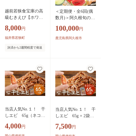
越前若狭食宝庫の高
＜定期便・全6回(偶
級むきえび【ホワイ
数月)＞阿久根旬のご
トバナメイエビ冷
ちそう定期便(ぼんた
8,000
100,000
円
円
凍】800g/約90～100
ん・露地不知火・そ
尾 海老
ら豆・南国グリーン
福井県若狭町
鹿児島県阿久根市
メロン・大玉スイ
決済から2週間程度で発送
カ・伊勢海老) 国産
フルーツ 果物 柑橘
野菜 豆類 魚介 ボン
タン 文旦 そらまめ
すいか えび エビ 季
節 訳あり 【松永青
果】akn053-50
当店人気No.１！ 干
当店人気No.１！ 干
しエビ 65g（ネコポ
しエビ 65g × 2袋
ス）【小ぶり かき揚
（ネコポス）【小ぶ
4,000
7,500
円
円
げ えび 海老 グルメ
り かき揚げ えび 海
パリパリ 海鮮珍味
老 グルメ パリパリ
岡山県備前市