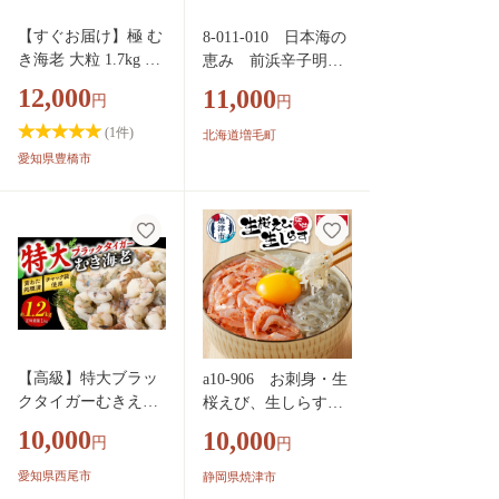
【すぐお届け】極 む
8-011-010 日本海の
き海老 大粒 1.7kg む
恵み 前浜辛子明太
きえび 高級 特選 大
子 2kg
12,000
11,000
円
円
型 大サイズ 正味量
1.5kg 下処理済み 背
(
1
件)
北海道増毛町
わたなし バラ凍結
愛知県豊橋市
海鮮 えび 背ワタ処
理済み 時短 簡単調
理 冷凍 定期 海鮮
【高級】特大ブラッ
a10-906 お刺身・生
クタイガーむきえ
桜えび、生しらす・
び 約1.2kg（正味1k
各2
10,000
10,000
円
円
g）《配達不可エリ
ア：北海道・沖縄・
愛知県西尾市
静岡県焼津市
離島》・K319