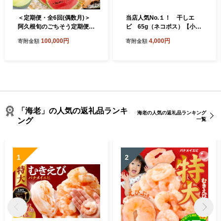
＜定期便・全6回(偶数月)＞
当店人気No.１！ 干しエ
阿久根旬のごちそう定期便
ビ 65g（ネコポス）【小ぶ
(ぼんたん・露地不知火・そ
り かき揚げ えび 海老 グルメ
100,000円
4,000円
寄附金額
寄附金額
ら豆・南国グリーンメロン・
パリパリ 海鮮珍味 特産品 干
大玉スイカ・伊勢海老) 国産
しえび 干し海老 】
フルーツ 果物 柑橘 野菜 豆類
魚介 ボンタン 文旦 そらまめ
すいか えび エビ 季節 訳あり
【松永青果】akn053-50
「海老」の人気の返礼品ランキ
海老の人気の返礼品ランキング
ング
一覧
1
2