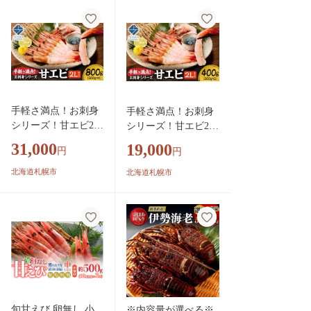
S208
手軽さ満点！お刺身
手軽さ満点！お刺身
シリーズ！甘エビ200
シリーズ！甘エビ200
g 4個セット | 甘え
g 2個セット | 甘え
31,000
19,000
円
円
び 海老 魚介 海鮮 北
び 海老 魚介 海鮮 北
海道 札幌市
海道 札幌市
北海道札幌市
北海道札幌市
旬甘えび 卵無し 小
※内容量が選べる※