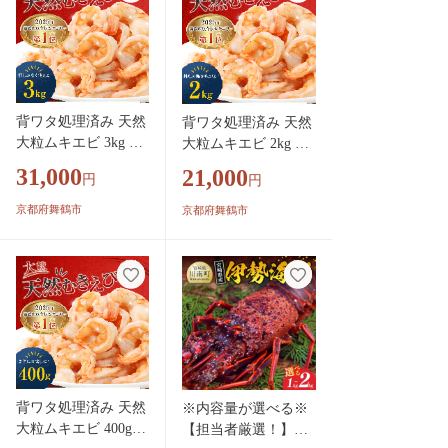
ウトドア 下関 山口
《さわ水産：SW》
背ワタ処理済み 天然
背ワタ処理済み 天然
大粒ムキエビ 3kg 約
大粒ムキエビ 2kg 約1
240尾 冷凍 海老 | エ
60尾 冷凍 海老 | エビ
31,000
21,000
円
円
ビ えび お取り寄せ
えび お取り寄せ 無保
無保水 おせち 大粒
水 おせち 大粒 むき
京都府舞鶴市
京都府舞鶴市
むきえび むきエビ
えび むきエビ むき身
むき身 背わたなし
背わたなし 処理済 下
処理済 下ごしらえ不
ごしらえ不要 簡単 簡
要 簡単 簡単調理 便
単調理 便利
利
背ワタ処理済み 天然
※内容量が選べる※
大粒ムキエビ 400g
【担当者厳選！】伊