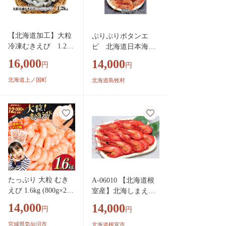
【北海道加工】大粒
ぷりぷりボタンエ
冷凍むきえび 1.2㎏
ビ 北海道日本海ボ
（ブラックタイガー
タンエビ＜200g×4＞_
16,000
14,000
円
円
使用、無添加・無保
ボタンエビ ぼたんえ
水・下処理済み）
び ボタン海老 牡丹海
北海道上ノ国町
北海道島牧村
冷凍えび 冷凍エ
老 海鮮 エビ えび 海
ビ 冷凍海老 冷凍
老 冷凍 北海道 日本
食品 エビ 海老
海 国産 魚介類 刺身
えび 大粒えび 大
天ぷら おかず おつま
粒エビ 大粒海老
み 肴 晩酌 産地直送
人気 むきエビ む
送料無料 【145549
き海老
2】
たっぷり 大粒 むき
A-06010 【北海道根
えび 1.6kg (800g×2p)
室産】北海しまえび4
背わた処理済み [カ
00g(19～24尾)
14,000
14,000
円
円
ネダイ 宮城県 気仙
沼市 20564351] えび
宮城県気仙沼市
北海道根室市