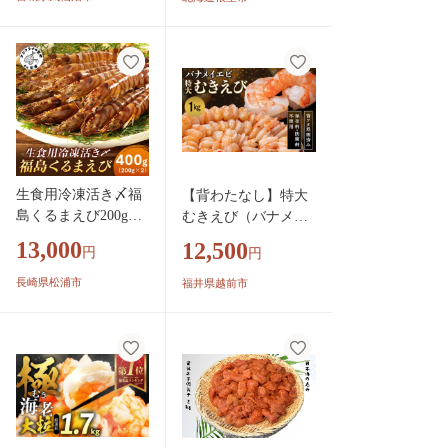
冷凍 剥き海老 むき
エビ 海鮮 業務用 バ
ラ凍結 剥きえび む
き海老 魚介 エビ 海
老 小分け むき身
生食用冷凍活き〆福
【背わたなし】特大
島くるまえび200g×2
むきえび（バナメイ
パック( 車エビ クル
エビ）約1kg※無添加
13,000
12,500
円
円
マエビ くるまえび
で冷凍 むきエビ背
えび エビ 海老 生食
ワタ無し
長崎県松浦市
福井県越前市
用 )【B3-086】