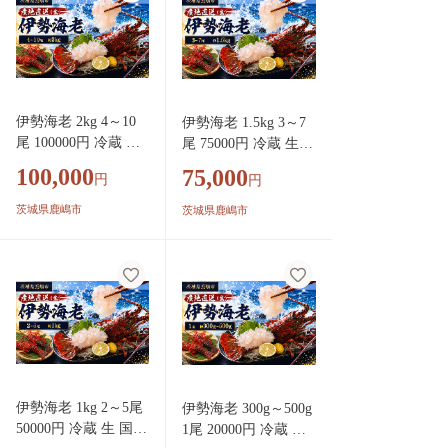
伊勢海老 2kg 4～10
伊勢海老 1.5kg 3～7
尾 100000円 冷蔵 生
尾 75000円 冷蔵 生
国産 天然 産地直送
国産 天然 産地直送
100,000
75,000
円
円
国産 鹿島灘 鹿島灘
国産 鹿島灘 鹿島灘産
産 厳選 伊勢エビ エ
厳選 伊勢エビ エビ
茨城県鹿嶋市
茨城県鹿嶋市
ビ 海老 イセエビ 海
海老 イセエビ 海鮮
鮮 シーフード 海 贅
シーフード 海 贅の極
の極み 刺身 さしみ
み 刺身 さしみ 味噌
味噌汁 鍋 塩ゆで ぷ
汁 鍋 塩ゆで ぷりぷ
りぷり 海の恵み グ
り 海の恵み グリル
リル グラタン 濃厚
グラタン 濃厚 甘み
甘み 特別 荒波育ち
特別 荒波育ち ボイル
ボイル 焼き物 バー
焼き物 バーベキュー
ベキュー 贈答 プレ
贈答 プレゼント 贈り
伊勢海老 1kg 2～5尾
伊勢海老 300g～500g
ゼント 贈り物 お中
物 お中元 ギフト 仲
50000円 冷蔵 生 国産
1尾 20000円 冷蔵 生
元 ギフト 仲野水産
野水産 茨城県 鹿嶋市