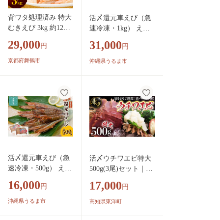
背ワタ処理済み 特大
活〆還元車えび（急
むきえび 3kg 約120
速冷凍・1kg） えび
尾 冷凍 海老 | エビ
エビ 車海老 車エビ
29,000
31,000
円
円
えび 特大えび お取
海産物 海鮮 冷凍 養
り寄せ おせち 大粒
殖 活き締め 急速冷凍
京都府舞鶴市
沖縄県うるま市
むきえび むきエビ
沖縄県産 沖縄 うるま
むき身 背わたなし
市
処理済 下ごしらえ不
要 簡単 簡単調理 便
利
活〆還元車えび（急
活〆ウチワエビ特大
速冷凍・500g） えび
500g(3尾)セット｜国
エビ 車海老 車エビ
産 東洋町産 セット
16,000
17,000
円
円
海産物 海鮮 冷凍 養
うちわえび 新鮮 海鮮
殖 活き締め 急速冷
高知県 東洋町 四国
沖縄県うるま市
高知県東洋町
凍 沖縄県産 沖縄 う
お取り寄せ 送料無料
るま市