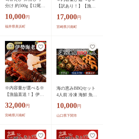
分け 約500g【12尾前
【訳あり！】【漁協
後 × 3袋】中サイズ
直送！】冷凍伊勢海
10,000
17,000
円
円
鮮度格別 獲れたてを
老 【 伊勢海老 イセ
液体凍結【 えび エ
エビ 訳あり 魚介 】
福井県美浜町
宮崎県川南町
ビ 海老 甘エビ 甘え
び 甘海老 人気 海鮮
お刺身 魚介 海鮮丼
生食 お造り 無添加
冷凍 急速冷凍 福井
県産 】 [m36-a021]
※内容量が選べる※
海の恵みBBQセット
【漁協直送！】伊勢
4人前 冷凍 海鮮 魚介
海老 【 魚介 伊勢海
さざえ スルメイカ 無
32,000
10,000
円
円
老 イセエビ 】
頭えび 海鮮BBQ 下処
理済み 簡単調理 貝
宮崎県川南町
山口県下関市
活さざえ つぼ焼き イ
カ 海老 無頭えびバナ
メイ バーベキュー ア