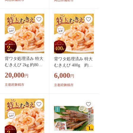
岡山県備前市
特産品 干しえび 干
海鮮珍味 特産品 干し
し海老 】
えび 干し海老 】
背ワタ処理済み 特大
背ワタ処理済み 特大
むきえび 2kg 約80尾
むきえび 400g 約16
冷凍 海老 | エビ えび
尾 冷凍 海老 | エビ
20,000
6,000
円
円
特大えび お取り寄せ
えび 特大えび お取り
おせち 大粒 むきえ
寄せ おせち 大粒 む
京都府舞鶴市
京都府舞鶴市
び むきエビ むき身
きえび むきエビ むき
背わたなし 処理済
身 背わたなし 処理済
下ごしらえ不要 簡単
下ごしらえ不要 簡単
簡単調理 便利
簡単調理 便利