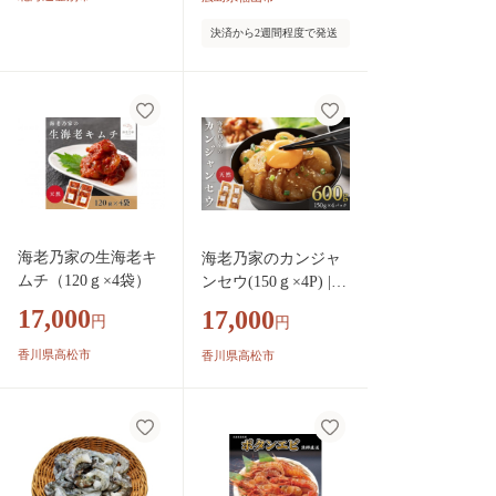
海産物 魚貝類 魚介類
決済から2週間程度で発送
新鮮 冷凍 食品 おか
ず 冷凍えび 使いやす
い 下処理不要 簡単
殻 背ワタ ぷりぷり
アヒージョ エビチリ
食感 冷凍食品 業務用
臭みなし 美味しい お
すすめ 手軽 時短 ス
トック 広島 福山 広
島県福山市/マルケー
海老乃家の生海老キ
海老乃家のカンジャ
食品 [BABC007]
ムチ（120ｇ×4袋）
ンセウ(150ｇ×4P) |
えび 海老 エビ 刺身
17,000
17,000
円
円
天然えび むき海老 む
きエビ カンジャンセ
香川県高松市
香川県高松市
ウ 韓国料理 海鮮 魚
介 甲殻類 小分け 簡
単調理 香川県 高松市
人気 おすすめ 送料無
料