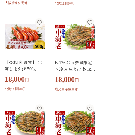
850g×4P 訳あり サイ
エビ ホッカイシマエ
大阪府泉佐野市
北海道標津町
ズ不揃い バナメイエ
ビ しまえび シマエビ
ビ バラ凍結 全2回】
えび エビ 海老 おつ
G4265
まみ 酒の肴 ビール
シュリンプ フライ エ
ビチリ ガーリックシ
ュリンプ しまえび サ
ラダ パスタ お味噌汁
みそ汁 味噌汁 出汁
しまえび 海老だし し
【令和8年新物】 北
B-136-C ＜数量限定
まえび 便利 簡単 贅
海しまえび 500g 国
＞冷凍 車えび 約1kg
沢 海鮮 魚介 魚貝 魚
産 旬 新鮮 厳選 人気
Mサイズ(50尾～59
18,000
貝類 魚介類 北海道産
18,000
円
円
おすすめ 冷凍 北海
尾・加熱用)【MBC開
北海道 標津町
シマエビ ホッカイシ
発】霧島市 冷凍 エビ
北海道標津町
鹿児島県霧島市
マエビ しまえび シ
えび 海老 車海老 く
マエビ えび エビ 海
るまえび 加熱用 エビ
老 おつまみ 酒の肴
フライ 天ぷら おかず
ビール シュリンプ
BBQ バーベキュー
フライ エビチリ ガ
ーリックシュリンプ
しまえび サラダ パ