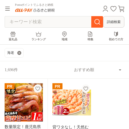
Pontaポイントでふるさと納税
詳細検索
返礼品
ランキング
地域
特集
初めての方
海老
1,696件
PR
PR
数量限定！鹿児島県
背ワタなし！天然む