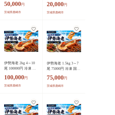
天然 産地直送 国産
国産 天然 産地直送
茨城県 鹿嶋市 茨城
50,000
茨城 鹿嶋
20,000
円
円
鹿島灘 鹿島灘産 厳
国産 鹿島灘 鹿島灘産
鹿嶋
選 伊勢エビ エビ 海
厳選 伊勢エビ エビ
茨城県鹿嶋市
茨城県鹿嶋市
老 イセエビ 海鮮 シ
海老 イセエビ 海鮮
ーフード 海 贅の極
シーフード 海 贅の極
み 刺身 さしみ 味噌
み 刺身 さしみ 味噌
汁 鍋 塩ゆで ぷりぷ
汁 鍋 塩ゆで ぷりぷ
り 海の恵み グリル
り 海の恵み グリル
グラタン 濃厚 甘み
グラタン 濃厚 甘み
特別 荒波育ち ボイ
特別 荒波育ち ボイル
ル 焼き物 バーベキ
焼き物 バーベキュー
ュー 贈答 プレゼン
贈答 プレゼント 贈り
伊勢海老 2kg 4～10
伊勢海老 1.5kg 3～7
ト 贈り物 お中元 ギ
物 お中元 ギフト 仲
尾 100000円 冷凍 国
尾 75000円 冷凍 国産
フト 仲野水産 茨城
野水産 茨城県 鹿嶋市
産 天然 産地直送 国
天然 産地直送 国産
県 鹿嶋市 茨城 鹿嶋
100,000
茨城 鹿嶋
75,000
円
円
産 鹿島灘 鹿島灘産
鹿島灘 鹿島灘産 厳選
厳選 伊勢エビ エビ
伊勢エビ エビ 海老
茨城県鹿嶋市
茨城県鹿嶋市
海老 イセエビ 海鮮
イセエビ 海鮮 シーフ
シーフード 海 贅の
ード 海 贅の極み 加
極み 加熱用 加熱 味
熱用 加熱 味噌汁 鍋
噌汁 鍋 塩ゆで ぷり
塩ゆで ぷりぷり 海の
ぷり 海の恵み グリ
恵み グリル グラタン