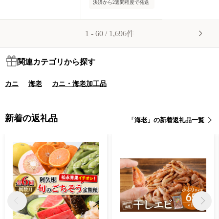
決済から2週間程度で発送
海老フライ エビフラ
イ エビチリ エビマヨ
焼きそば アヒージョ
1 - 60 / 1,696件
むき身 海鮮 海産物
魚介類 甲殻類 海の幸
大型 大容量 特大 特
関連カテゴリから探す
大サイズ 時短 簡単調
理 冷凍 大阪府 阪南
カニ
海老
カニ・海老加工品
市
新着の返礼品
「海老」の新着返礼品一覧