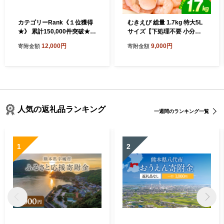
カテゴリーRank《１位獲得
むきえび 総量 1.7kg 特大5L
★》 累計150,000件突破★彡
サイズ【下処理不要 小分け 8
人気上昇中 ! 背ワタなし 特大
50g×2P 訳あり サイズ不揃い
12,000円
9,000円
寄附金額
寄附金額
むきえび 下処理不要 高評価
バナメイエビ バラ凍結】 G4
5Lサイズ 1.7kg (解凍前) 850
142
g×2袋 1700g 大型 エビ 5Lサ
イズ 冷凍 お弁当 おかず 使い
やすい お取り寄せ バナメイ
エビ 魚介類 海老 冷凍えび 北
海道 札幌市
人気の返礼品ランキング
一週間のランキング一覧
1
2