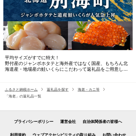
平均サイズがすでに特大！
野付産のジャンボホタテと海外産ではなく国産、もちろん北
海道産・地場産の鮭いくらにこだわって返礼品をご用意して
います。
ふるさと納税ホーム
返礼品を探す
海老・カニ等
「海老」の返礼品一覧
プライバシーポリシー
運営会社
自治体関係者の皆様へ
利用規約
ウェブアクセシビリティの取り組み
お問い合わせ