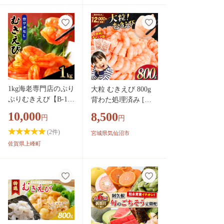
1kg海老専門店のぷり
大粒 むきえび 800g
ぷりむきえび【B-121
背わた処理済み [カ
1-E】
ネダイ 宮城県 気仙沼
10,000
8,500
円
円
市 20566078] えび 冷
凍 剥き海老 むきエビ
(
2
件)
宮城県気仙沼市
海鮮 業務用 バラ凍結
佐賀県上峰町
剥きえび むき海老 魚
介 エビ 海老 小分け
むき身