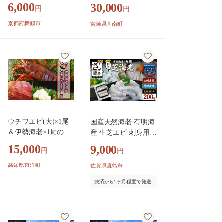
約30尾 冷凍 海老 | エ
勢海老 【 伊勢えび
6,000
30,000
円
円
ビ えび お取り寄せ
伊勢海老 魚介類 いせ
無保水 おせち 大粒
えび 海産物 宮崎県産
京都府舞鶴市
宮崎県川南町
むきえび むきエビ
国産 】
むき身 背わたなし
処理済 下ごしらえ不
要 簡単 簡単調理 便
利
ウチワエビ(大)×1尾
国産天然海老 有明海
＆伊勢海老×1尾の豪
産 生芝エビ 刺身用 2
華セット｜国産 東洋
00g（100g×2パック）
15,000
9,000
円
円
町産 天然 新鮮 海鮮
生食用 ｜化粧箱入り
刺身 焼き ボイル 四
のし対応 贈答用 ギフ
高知県東洋町
佐賀県鹿島市
国 お取り寄せ お祝
ト お中元 お歳暮 A-2
決済から1ヶ月程度で発送
い 記念日 贈り物 送
33
料無料S218