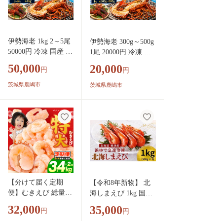
ル グラタン 濃厚 甘
濃厚 甘み 特別 荒波
み 特別 荒波育ち ボ
育ち ボイル 焼き物
イル 焼き物 バーベ
バーベキュー 贈答 プ
キュー 贈答 プレゼ
レゼント 贈り物 お中
伊勢海老 1kg 2～5尾
伊勢海老 300g～500g
ント 贈り物 お中元
元 ギフト 仲野水産
50000円 冷凍 国産 天
1尾 20000円 冷凍 国
ギフト 仲野水産 茨
茨城県 鹿嶋市 茨城
然 産地直送 国産 鹿
産 天然 産地直送 国
城県 鹿嶋市 茨城 鹿
50,000
鹿嶋
20,000
円
円
島灘 鹿島灘産 厳選
産 鹿島灘 鹿島灘産
嶋
伊勢エビ エビ 海老
厳選 伊勢エビ エビ
茨城県鹿嶋市
茨城県鹿嶋市
イセエビ 海鮮 シー
海老 イセエビ 海鮮
フード 海 贅の極み
シーフード 海 贅の極
加熱用 加熱 味噌汁
み 加熱用 加熱 味噌
鍋 塩ゆで ぷりぷり
汁 鍋 塩ゆで ぷりぷ
海の恵み グリル グ
り 海の恵み グリル
ラタン 濃厚 甘み 特
グラタン 濃厚 甘み
別 荒波育ち ボイル
特別 荒波育ち ボイル
焼き物 バーベキュー
焼き物 バーベキュー
贈答 プレゼント 贈
贈答 プレゼント 贈り
【分けて届く定期
【令和8年新物】 北
り物 お中元 ギフト
物 お中元 ギフト 仲
便】むきえび 総量 3.
海しまえび 1kg 国産
仲野水産 茨城県 鹿
野水産 茨城県 鹿嶋市
4kg 特大5Lサイズ
旬 新鮮 厳選 人気 お
嶋市 茨城 鹿嶋
32,000
茨城 鹿嶋
35,000
円
円
【下処理不要 小分け
すすめ 冷凍 北海シマ