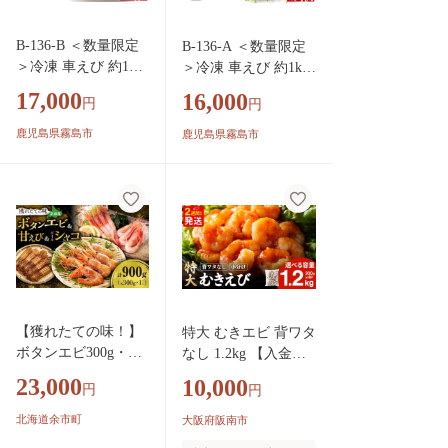
スタ お味噌汁 みそ
汁 味噌汁 出汁 しま
B-136-B ＜数量限定
B-136-A ＜数量限定
えび 海老だし しま
＞冷凍 車えび 約1kg
＞冷凍 車えび 約1kg
えび 便利 簡単 贅沢
Sサイズ(60尾～69
2Sサイズ(70尾～79
海鮮 魚介 魚貝 魚貝
17,000
16,000
円
円
尾・加熱用)【MBC開
尾・加熱用)【MBC開
類 魚介類 北海道産
発】霧島市 冷凍 エ
発】霧島市 冷凍 エビ
鹿児島県霧島市
鹿児島県霧島市
北海道 標津町
ビ えび 海老 車海老
えび 海老 車海老 く
くるまえび 加熱用
るまえび 加熱用 エビ
エビフライ 天ぷら
フライ 天ぷら おかず
おかず BBQ バーベ
BBQ バーベキュー
キュー
【獲れたての味！】
特大 むきエビ 背ワタ
ボタンエビ300g・甘
なし 1.2kg 【入金確
エビ300g・ボイルシ
認後14営業日以内に
23,000
10,000
円
円
ャコ300g
発送】 ｜ えび エビ
海老 むきえび 剥きエ
北海道余市町
大阪府阪南市
ビ 剥きえび 剥き海老