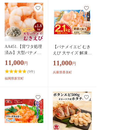
5Lサイズ 冷凍 お弁
当 おかず 使いやす
い お取り寄せ バナ
メイエビ 魚介類 海
老 冷凍えび 北海道
札幌市
AA451.【背ワタ処理
【バナメイエビ むき
済み】大型バナメイ
えび 大サイズ 解凍前
むきえび約1.8kg（1
計2.1kg 解凍後計1.9k
11,000
11,000
円
円
パック）
g（700g×3袋）冷凍】
バラ凍結 えび むきえ
(
9
件)
兵庫県香美町
び 新鮮 大きめ 背ワ
福岡県新宮町
タ処理済み 下処理 プ
リプリ ぷりぷり 海老
エビ 剥き 海鮮丼 エ
ビチリ シュリンプ 大
人気 おすすめ イチオ
シ 魚介 手軽 便利 兵
庫県 香美町 香住 マ
ルカツ水産 88-01