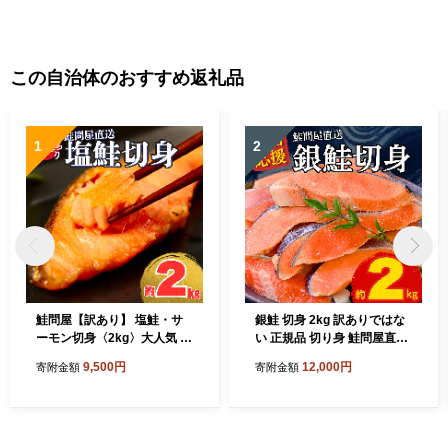
この自治体のおすすめ返礼品
1
2
鮭問屋【訳あり】 塩鮭・サ
銀鮭 切身 2kg 訳ありではな
ーモン切身〈2kg〉大人気 鮭
い 正規品 切り身 鮭問屋直送
切り身 家計応援 不揃い 鮭問
【MS09】
9,500円
12,000円
寄附金額
寄附金額
屋直送【MS03】