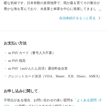
暖な気候です。日本有数の多雨地帯で、雨が森を育てその養分が
豊かな海を育んでおり、水産業と林業を中心に発展してきまし
た。世界遺産熊野古道伊勢路や“奇跡の川”と呼ばれる銚子川など
自治体紹介をもっと見る
自然豊かで、目の前が海の露天風呂付のホテル、料理自慢の民
宿、海沿いや川沿いのキャンプ場があり、多くの皆様に訪れてい
ただいています。 「食」に関しても、まんぼう、カツオ、伊勢海
老、ブリなどの海の幸、幻の牡蠣といわれる「渡利かき」など、
お支払い方法
四季を通じて新鮮で旬の食材が楽しめます。 紀北町は、「尾鷲ヒ
ノキ」の産地としても知られる地域です。 温暖な気候と多雨を誇
au PAY カード（番号入力不要）
るこの地域は、急峻な地形と多雨により養分の少ない痩せた土地
au PAY 残高
となっており、木の生育にはとっても厳しい条件となっていま
す。その環境下で、ゆっくり長い年月をかけて成長するため、刻
au PAY（auかんたん決済）通信料金合算
まれる年輪の幅はとても細かく、緻密で強靭な材質をもっていま
クレジットカード決済（VISA、Master、JCB、Diners、AMEX）
す。 2017年には、伝統的な技術を伝承しながら、森を育む林業が
評価され、「尾鷲ヒノキ林業」は、日本農業遺産に認定されてい
お申し込みに関して
ます。
不明点がある場合、お問い合わせの多い質問を
「よくある質問（F