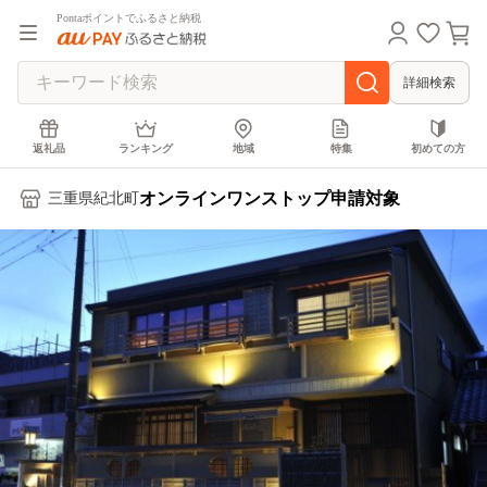
Pontaポイントでふるさと納税
詳細検索
返礼品
ランキング
地域
特集
初めての方
オンラインワンストップ申請対象
三重県紀北町