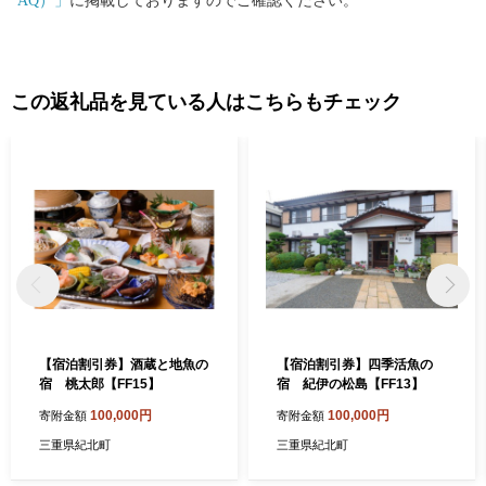
AQ）」
に掲載しておりますのでご確認ください。
この返礼品を見ている人はこちらもチェック
【宿泊割引券】酒蔵と地魚の
【宿泊割引券】四季活魚の
宿 桃太郎【FF15】
宿 紀伊の松島【FF13】
100,000円
100,000円
寄附金額
寄附金額
三重県紀北町
三重県紀北町