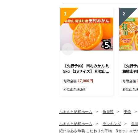
1
2
【先行予約】 田村みかん 約
【先行予
5kg 【2Sサイズ】 和歌山県
和歌山有田
湯浅町 田村地区産
S、Sサ
17,000円
寄附金額
寄附金額
和歌山県美浜町
和歌山県
ふるさと納税ホーム
魚貝類
干物
ふるさと納税ホーム
ランキング
魚
紀州ゆあさ魚義 こだわりの干物 Bセット≪サバ 