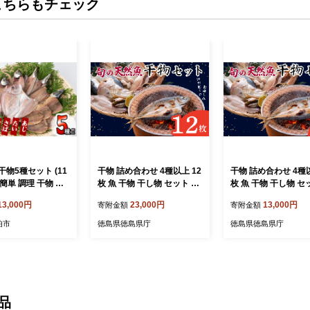
こちらもチェック
物5種セット (11
干物 詰め合わせ 4種以上 12
干物 詰め合わせ 4種以
 簡単 調理 干物 た
枚 魚 干物 干し物 セット 干
枚 魚 干物 干し物 セ
鯛 あじ アジ かます
物セット 鯛 鳴門鯛 天然 天
物セット 鯛 鳴門鯛 
13,000円
23,000円
13,000円
寄附金額
寄附金額
ば サバ 丸干し 開
然鯛 アジ 鯵 サバ 鯖 カマス
然鯛 アジ 鯵 サバ 鯖
干し 魚 海鮮 冷凍
一夜干し 冷凍 海鮮 おつま
一夜干し 冷凍 海鮮 
伯市
徳島県徳島県庁
徳島県徳島県庁
せ セット 大分県
み 鳴門 徳島 ギフト 晩ごは
み 鳴門 徳島 ギフト
Q76】【(株)やま
ん 贈り物 ふるさと納税 送
ん 贈り物 ふるさと納
料無料 魚介 魚貝 開き 人気
料無料 魚介 魚貝 開
品