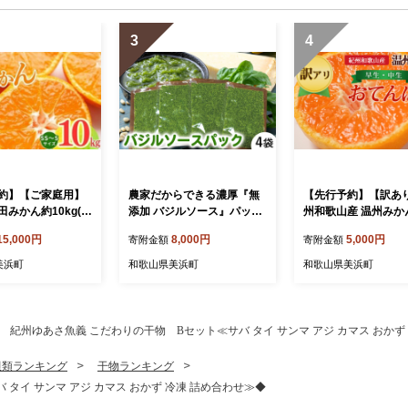
3
4
約】【ご家庭用】
農家だからできる濃厚『無
【先行予約】【訳あ
みかん約10kg(S
添加 バジルソース』パック
州和歌山産 温州みか
イズ)【美浜町】
入り4袋
てんば娘」約1kg（
15,000円
8,000円
5,000円
寄附金額
寄附金額
み）S～2L サイズ混
生・中生）
美浜町
和歌山県美浜町
和歌山県美浜町
紀州ゆあさ魚義 こだわりの干物 Bセット≪サバ タイ サンマ アジ カマス おかず
貝類ランキング
干物ランキング
タイ サンマ アジ カマス おかず 冷凍 詰め合わせ≫◆