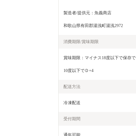
製造者/提供元：魚義商店
和歌山県有田郡湯浅町湯浅2972
消費期限/賞味期限
賞味期限：マイナス18度以下で保存でＤ
10度以下でＤ+4
配送方法
冷凍配送
受付期間
通年可能