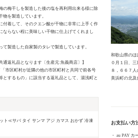
梅の梅干しを製造した後の塩を再利用出来る様に除
干物を製造しています。
に付着して、そのクエン酸が干物に非常に上手く作
にならない程に美味しい干物に仕上げてくれまし
って製造した自家製のタレで製造しています。
和歌山県のほ
共通返礼品となります〔生産元:魚義商店〕】
０月１日、三
8号イ「市区町村が近隣の他の市区町村と共同で前各号
８，６６７人
等とするもの」に該当する返礼品として、湯浅町と
美浜町の北及
は太平洋、西
ロメートル、
７７平方キロ
二番目に狭い
６．６度と高
ト≪サバ タイ サンマ アジ カマス おかず 冷凍 
お支払い方
３度と温暖で
で、以前から
au PAY