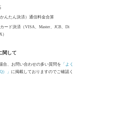
 太平洋に面する砂州海岸には、全長約
高
ートル、幅は広い所で約５００メートル
松林「煙樹ヶ浜（えんじゅがはま）」が
（auかんたん決済）通信料金合算
ード決済（VISA、Master、JCB、Di
EX）
に関して
場合、お問い合わせの多い質問を
「よく
Q）」
に掲載しておりますのでご確認く