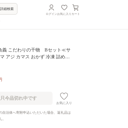
詳細検索
ログイン
お気に入り
カート
方
魚義 こだわりの干物 Bセット≪サ
ンマ アジ カマス おかず 冷凍 詰め合
円
お気に入り
の自治体へ寄附申込いただいた場合、返礼品は
ん。