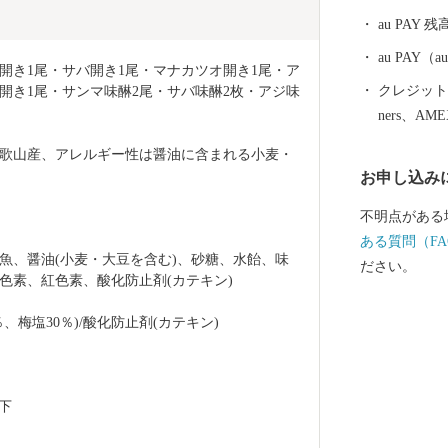
けています。
au PAY 残
４．５キロメ
の近畿最大の
au PAY
開き1尾・サバ開き1尾・マナカツオ開き1尾・ア
あります。
クレジットカ
開き1尾・サンマ味醂2尾・サバ味醂2枚・アジ味
ners、AM
歌山産、アレルギー性は醤油に含まれる小麦・
お申し込み
不明点がある
ある質問（FA
魚、醤油(小麦・大豆を含む)、砂糖、水飴、味
ださい。
ル色素、紅色素、酸化防止剤(カテキン)
、梅塩30％)/酸化防止剤(カテキン)
下