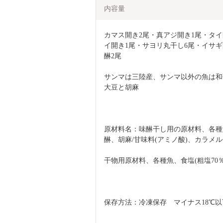
内容量
カマス開き2尾・真アジ開き1尾・タイ
イ開き1尾・サヨリ丸干し6尾・イサギ
醂2尾
サンマは三陸産、サンマ以外の魚は和
大豆と胡麻
原材料名：味醂干し用の原材料、各種
醂、胡麻/甘味料(アミノ酸)、カラメ
干物用原材料、各種魚、食塩(粗塩70％
保存方法：冷凍保存　マイナス18℃以