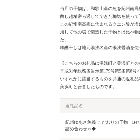
当店の干物は、和歌山産の魚を紀州南高
菌し超精密ろ過してできた梅塩を使って
この紀州南高梅に含まれるクエン酸が塩
用して他の塩で製造した干物とは比べ物
た。
味醂干しは地元湯浅名産の湯浅醤油を使
【こちらのお礼品は湯浅町と美浜町との
平成31年総務省告示第179号第5条第
いずれかに該当するものを共通の返礼品
美浜町と合意したものです。
返礼品名
紀州ゆあさ魚義 こだわりの干物　Bセッ
詰め合わせ≫◆