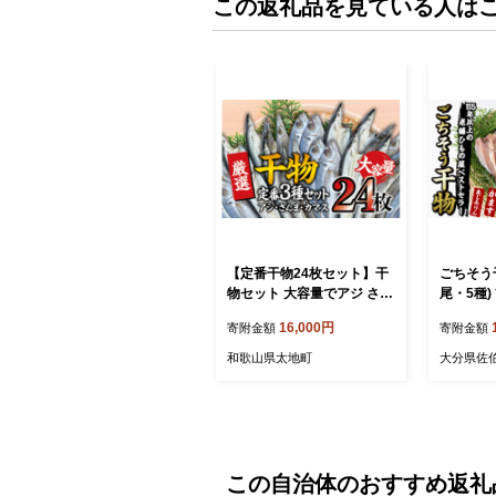
この返礼品を見ている人は
【定番干物24枚セット】干
ごちそう干
物セット 大容量でアジ さん
尾・5種)
ま カマスが届く ひもの 詰
い タイ 
16,000円
寄附金額
寄附金額
め合わせ 干物 さんま サン
カマス さ
マ アジ あじ カマス かます
き みりん
和歌山県太地町
大分県佐
【sio112A】
詰め合わ
佐伯市【A
ろ渡邉】
この自治体のおすすめ返礼