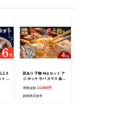
上 6
訳あり 干物 4kg セット ア
ット 干
ジ ホッケ サバ カマス 金目
天然 天
鯛 冷凍 ひもの 詰め合わせ
14,000円
寄附金額
 カマス
おまかせ セット 訳あり干物
おつま
鯖 干物セット ひもの 美味
静岡県沼津市
 晩ごは
しい 静岡 沼津
税 送
き 人気