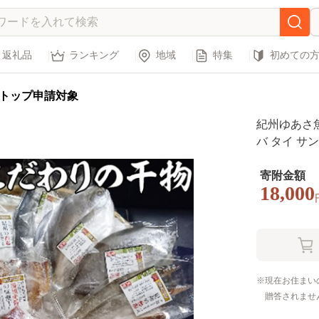
返礼品
ランキング
地域
特集
初めての
トップ申請対象
紀州ゆあさ
バ タイ サ
わせ≫◆
寄附金額
18,000
現在お住まい
贈答されませ