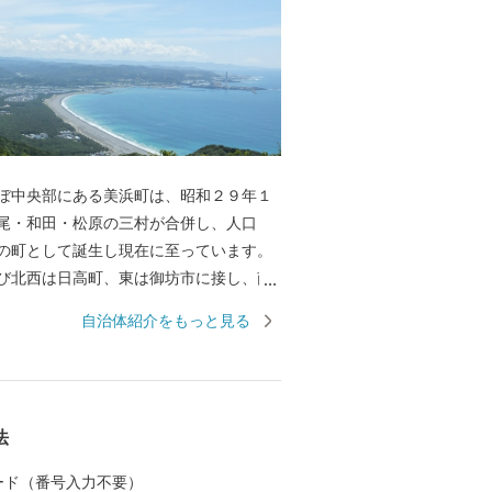
ぼ中央部にある美浜町は、昭和２９年１
尾・和田・松原の三村が合併し、人口
の町として誕生し現在に至っています。
び北西は日高町、東は御坊市に接し、南
は紀伊水道に面しています。 東西約９キ
自治体紹介をもっと見る
南北約２．５キロメートル、面積１２．
メートルの町で、面積では和歌山県下で
町であります。 当地は年間平均気温１
く、最暖月で２７．５度、最寒月で６．
法
すが、年間平均降水量は１，８０９ミリ
台風、水害、高潮などの被害を数多く受
 カード（番号入力不要）