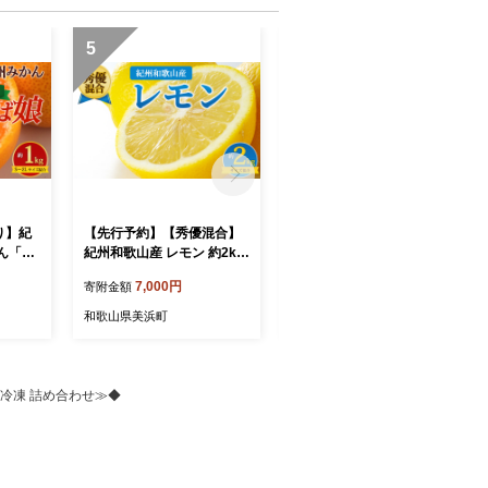
5
6
り】紀
【先行予約】【秀優混合】
【先行予約】【秀品】紀州
ん「お
紀州和歌山産 レモン 約2kg
和歌山産 せとか 約3kg（箱
箱込
サイズ混合
込み） M～2L サイズ混合
7,000円
19,000円
寄附金額
寄附金額
合（早
和歌山県美浜町
和歌山県美浜町
 冷凍 詰め合わせ≫◆