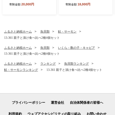
ズ(1kg)｜ 訳あり サイズ不揃
たて 玉冷
20,000円
18,000円
寄附金額
寄附金額
い
ふるさと納税ホーム
魚貝類
鮭・サーモン
13-361 親子と漬け食べ比べ2種4個セット
ふるさと納税ホーム
魚貝類
いくら・数の子・キャビア
13-361 親子と漬け食べ比べ2種4個セット
ふるさと納税ホーム
ランキング
魚貝類ランキング
鮭・サーモンランキング
13-361 親子と漬け食べ比べ2種4個セット
プライバシーポリシー
運営会社
自治体関係者の皆様へ
利用規約
ウェブアクセシビリティの取り組み
お問い合わせ