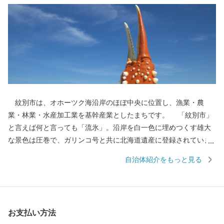
紋別市は、オホーツク海沿岸のほぼ中央に位置し、漁業・農
業・林業・水産加工業を基幹産業としたまちです。 「紋別市」
と言えば何と言っても「流氷」。沿岸を白一色に埋めつくす雄大
な景色は圧巻で、ガリンコ号と共に北海道遺産に登録されていま
す。 流氷がはぐくむ豊かな海で、毛ガニ・ズワイガニ・タラバ
自治体紹介をもっと見る
ガニの三大ガニのほか、ホタテ、鮭などの豊富な魚介類を味わえ
ます。 農業は、赤身のしっかりとした味が楽しめるオホーツク
はまなす牛などの酪農・畜産業を主体としています。
お支払い方法