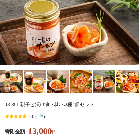
13-361 親子と漬け食べ比べ2種4個セット
5.0 (
1件
)
13,000
寄附金額
円