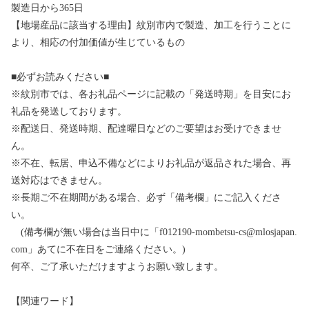
製造日から365日
【地場産品に該当する理由】紋別市内で製造、加工を行うことに
より、相応の付加価値が生じているもの
■必ずお読みください■
※紋別市では、各お礼品ページに記載の「発送時期」を目安にお
礼品を発送しております。
※配送日、発送時期、配達曜日などのご要望はお受けできませ
ん。
※不在、転居、申込不備などによりお礼品が返品された場合、再
送対応はできません。
※長期ご不在期間がある場合、必ず「備考欄」にご記入くださ
い。
(備考欄が無い場合は当日中に「f012190-mombetsu-cs@mlosjapan.
com」あてに不在日をご連絡ください。)
何卒、ご了承いただけますようお願い致します。
【関連ワード】