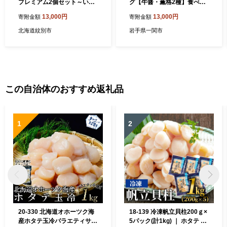
プレミアム2個セット～いく
グ【牛醤・薫格2種】食べ比
ら増量しました～
べセット(120g) 計4個
13,000円
13,000円
寄附金額
寄附金額
北海道紋別市
岩手県一関市
この自治体のおすすめ返礼品
1
2
20-330 北海道オホーツク海
18-139 冷凍帆立貝柱200ｇ×
産ホタテ玉冷バラエティサイ
5パック(計1kg) ｜ ホタテ ほ