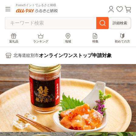
Pontaポイントでふるさと納税
詳細検索
返礼品
ランキング
地域
特集
初めての方
オンラインワンストップ申請対象
北海道紋別市